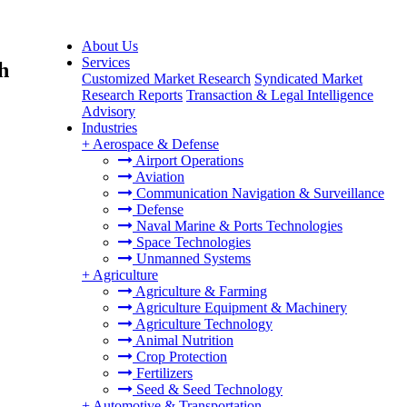
About Us
Services
h
Customized Market Research
Syndicated Market
Research Reports
Transaction & Legal Intelligence
Advisory
Industries
+
Aerospace & Defense
Airport Operations
Aviation
Communication Navigation & Surveillance
Defense
Naval Marine & Ports Technologies
Space Technologies
Unmanned Systems
+
Agriculture
Agriculture & Farming
Agriculture Equipment & Machinery
Agriculture Technology
Animal Nutrition
Crop Protection
Fertilizers
Seed & Seed Technology
+
Automotive & Transportation