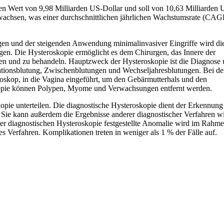
nen Wert von 9,98 Milliarden US-Dollar und soll von 10,63 Milliarden 
nwachsen, was einer durchschnittlichen jährlichen Wachstumsrate (CA
n und der steigenden Anwendung minimalinvasiver Eingriffe wird di
igen. Die Hysteroskopie ermöglicht es dem Chirurgen, das Innere der
en und zu behandeln. Hauptzweck der Hysteroskopie ist die Diagnose
tionsblutung, Zwischenblutungen und Wechseljahresblutungen. Bei de
roskop, in die Vagina eingeführt, um den Gebärmutterhals und den
skopie können Polypen, Myome und Verwachsungen entfernt werden.
kopie unterteilen. Die diagnostische Hysteroskopie dient der Erkennun
Sie kann außerdem die Ergebnisse anderer diagnostischer Verfahren w
der diagnostischen Hysteroskopie festgestellte Anomalie wird im Rahme
es Verfahren. Komplikationen treten in weniger als 1 % der Fälle auf.