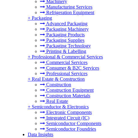
Machinery
Manufacturing Services
Refrigeration Equipment
+
Packaging
Advanced Packaging
Packaging Machinery
Packaging Products
Packaging Supplies
Packaging Technology
Printing & Labelling
+
Professional & Commercial Services
Commercial Services
Consumer & B2C Services
Professional Services
+
Real Estate & Construction
Construction
Construction Equipment
Construction Materials
Real Estate
+
Semiconductor & Electronics
Electronic Components
Integrated Circuit (IC)
Semiconductor Components
Semiconductor Foundries
Data Insights