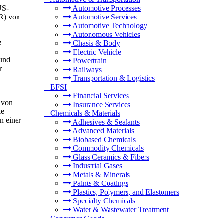
US-
Automotive Processes
GR) von
Automotive Services
Automotive Technology
Autonomous Vehicles
e
Chasis & Body
Electric Vehicle
 und
Powertrain
r
Railways
Transportation & Logistics
+
BFSI
Financial Services
g von
Insurance Services
ie
+
Chemicals & Materials
n einer
Adhesives & Sealants
Advanced Materials
Biobased Chemicals
Commodity Chemicals
Glass Ceramics & Fibers
Industrial Gases
Metals & Minerals
Paints & Coatings
Plastics, Polymers, and Elastomers
Specialty Chemicals
Water & Wastewater Treatment