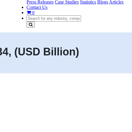
Press Releases
Case Studies
Statistics
Blogs
Articles
Contact Us
0