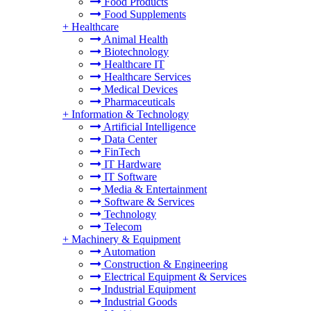
Food Products
Food Supplements
+
Healthcare
Animal Health
Biotechnology
Healthcare IT
Healthcare Services
Medical Devices
Pharmaceuticals
+
Information & Technology
Artificial Intelligence
Data Center
FinTech
IT Hardware
IT Software
Media & Entertainment
Software & Services
Technology
Telecom
+
Machinery & Equipment
Automation
Construction & Engineering
Electrical Equipment & Services
Industrial Equipment
Industrial Goods