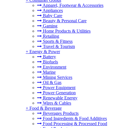
+
Consumer Goods
Apparel, Footwear & Accessories
Appliances
Baby Care
Beauty & Personal Care
Gaming
Home Products & Utilities
Retailing
Sports & Fitness
Travel & Tourism
+
Energy & Power
Battery
Biofuels
Environment
Marine
Mining Services
Oil & Gas
Power Equipment
Power Generation
Renewable Energy
Wires & Cables
+
Food & Beverage
Beverages Products
Food Ingredients & Food Additives
Food Processing & Processed Food