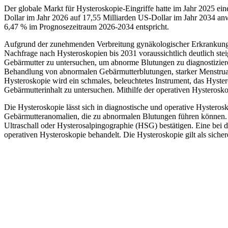
Der globale Markt für Hysteroskopie-Eingriffe hatte im Jahr 2025 ei
Dollar im Jahr 2026 auf 17,55 Milliarden US-Dollar im Jahr 2034 a
6,47 % im Prognosezeitraum 2026-2034 entspricht.
Aufgrund der zunehmenden Verbreitung gynäkologischer Erkrankunge
Nachfrage nach Hysteroskopien bis 2031 voraussichtlich deutlich ste
Gebärmutter zu untersuchen, um abnorme Blutungen zu diagnostizier
Behandlung von abnormalen Gebärmutterblutungen, starker Menstrua
Hysteroskopie wird ein schmales, beleuchtetes Instrument, das Hyste
Gebärmutterinhalt zu untersuchen. Mithilfe der operativen Hystero
Die Hysteroskopie lässt sich in diagnostische und operative Hysteros
Gebärmutteranomalien, die zu abnormalen Blutungen führen können. 
Ultraschall oder Hysterosalpingographie (HSG) bestätigen. Eine bei 
operativen Hysteroskopie behandelt. Die Hysteroskopie gilt als sicher