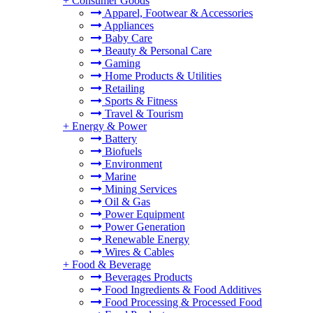
+
Consumer Goods
Apparel, Footwear & Accessories
Appliances
Baby Care
Beauty & Personal Care
Gaming
Home Products & Utilities
Retailing
Sports & Fitness
Travel & Tourism
+
Energy & Power
Battery
Biofuels
Environment
Marine
Mining Services
Oil & Gas
Power Equipment
Power Generation
Renewable Energy
Wires & Cables
+
Food & Beverage
Beverages Products
Food Ingredients & Food Additives
Food Processing & Processed Food