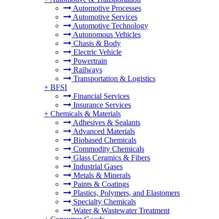
Automotive Processes
Automotive Services
Automotive Technology
Autonomous Vehicles
Chasis & Body
Electric Vehicle
Powertrain
Railways
Transportation & Logistics
+
BFSI
Financial Services
Insurance Services
+
Chemicals & Materials
Adhesives & Sealants
Advanced Materials
Biobased Chemicals
Commodity Chemicals
Glass Ceramics & Fibers
Industrial Gases
Metals & Minerals
Paints & Coatings
Plastics, Polymers, and Elastomers
Specialty Chemicals
Water & Wastewater Treatment