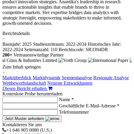
product innovation strategies. Anantika's leadership in research
ensures actionable insights that enable brands to thrive in
competitive markets. Her expertise bridges data analytics with
strategic foresight, empowering stakeholders to make informed,
growth-oriented decisions.
Berichtsdetails
−
Basisjahr: 2025
Studienzeitraum: 2022-2034
Historisches Jahr:
2022-2024
Seitenanzahl: 110
Berichtscode: SR3394DR
200+
Vertrauenswürdige Partner
Zum Inhalt springen
−
Marktüberblick
Marktdynamik
Segmentanalyse
Regionale Analyse
Wettbewerbslandschaft
Neueste Entwicklungen
Diesen Bericht erhalten
Kostenlose Probe herunterladen
Name *
Geschäftliche E-Mail-Adresse *
Telefonnummer
Jetzt Muster anfordern
Kontaktieren Sie uns
+1 646 905 0080 (U.S.)