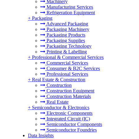
Machinery
Manufacturing Services
Refrigeration Equipment
+
Packaging
Advanced Packaging
Packaging Machinery
Packaging Products
Packaging Supplies
Packaging Technology
Printing & Labelling
+
Professional & Commercial Services
Commercial Services
Consumer & B2C Services
Professional Services
+
Real Estate & Construction
Construction
Construction Equipment
Construction Materials
Real Estate
+
Semiconductor & Electronics
Electronic Components
Integrated Circuit (IC)
Semiconductor Components
Semiconductor Foundries
Data Insights