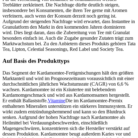
Teeblätter zerkleinert. Die Nachfrage dürfte deutlich steigen,
insbesondere bei Konsumenten, die ihren Tee gerne mit Aromen
verfeinern, auch wenn der Konsum derzeit noch gering ist.
Aufgrund der steigenden Nachfrage wird erwartet, dass Instanttee in
Granulatform den Markt in den kommenden Jahren dominieren
wird. Dies liegt daran, dass die Zubereitung von Tee mit Granulat
besonders einfach ist. Auch die Zugabe gesunder Zutaten trägt zum
Marktwachstum bei. Zu den Anbietern dieses Produkts gehören Tata
Tea, Lipton, Celestial Seasonings, Red Label und Society Tea.
Auf Basis des Produkttyps
Das Segment der Kardamomtee-Fertigmischungen hält den größten
Marktanteil und wird im Prognosezeitraum voraussichtlich mit einer
durchschnittlichen jährlichen Wachstumsrate (CAGR) von 6,6 %
wachsen. Kardamomtee ist ein Kräutertee mit belebendem
Kardamomgeschmack und wird aus Kardamomsamen hergestellt.
Er enthält Ballaststoffe.
Vitamine
Die im Kardamomtee-Premix
enthaltenen Mineralien unterstützen ein stärkeres Immunsystem. Er
wirkt zudem entzündungshemmend und kann so den Blutdruck
senken. Aufgrund der hohen Nachfrage nach Kardamomtee als
Heilmittel bei Verdauungsbeschwerden, einschließlich
Magengeschwüren, konzentrieren sich die Hersteller verstärkt auf
dessen Produktion. Kardamomtee beugt außerdem Karies vor und