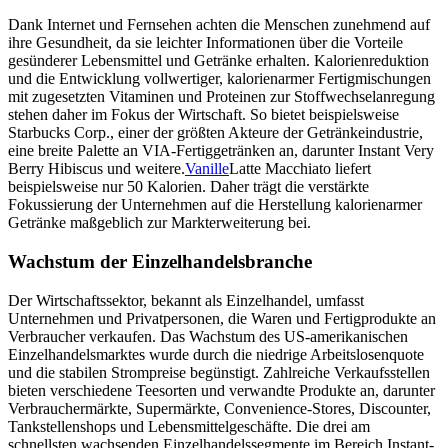
Dank Internet und Fernsehen achten die Menschen zunehmend auf
ihre Gesundheit, da sie leichter Informationen über die Vorteile
gesünderer Lebensmittel und Getränke erhalten. Kalorienreduktion
und die Entwicklung vollwertiger, kalorienarmer Fertigmischungen
mit zugesetzten Vitaminen und Proteinen zur Stoffwechselanregung
stehen daher im Fokus der Wirtschaft. So bietet beispielsweise
Starbucks Corp., einer der größten Akteure der Getränkeindustrie,
eine breite Palette an VIA-Fertiggetränken an, darunter Instant Very
Berry Hibiscus und weitere.
Vanille
Latte Macchiato liefert
beispielsweise nur 50 Kalorien. Daher trägt die verstärkte
Fokussierung der Unternehmen auf die Herstellung kalorienarmer
Getränke maßgeblich zur Markterweiterung bei.
Wachstum der Einzelhandelsbranche
Der Wirtschaftssektor, bekannt als Einzelhandel, umfasst
Unternehmen und Privatpersonen, die Waren und Fertigprodukte an
Verbraucher verkaufen. Das Wachstum des US-amerikanischen
Einzelhandelsmarktes wurde durch die niedrige Arbeitslosenquote
und die stabilen Strompreise begünstigt. Zahlreiche Verkaufsstellen
bieten verschiedene Teesorten und verwandte Produkte an, darunter
Verbrauchermärkte, Supermärkte, Convenience-Stores, Discounter,
Tankstellenshops und Lebensmittelgeschäfte. Die drei am
schnellsten wachsenden Einzelhandelssegmente im Bereich Instant-