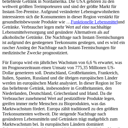
beliebteste Getränk in Nordamerika. Die USA gehören zu den
weltweit größten Teeimporteuren und sind der größte Markt für
Instant-Tee-Premixe. Aufgrund veränderter Lebensgewohnheiten
interessieren sich die Konsumenten in dieser Region verstärkt für
gesundheitsbewusste Produkte wie …
Funktionelle Lebensmittel
und
Getränke. Verbraucher legen mehr Wert auf eine nachhaltige
Lebensmittelversorgung und gesündere Alternativen als auf
alkoholische Getränke. Die Nachfrage nach Instant-Teemischungen
ist aufgrund des gestiegenen Teekonsums gestiegen, und es wird ein
rascher Anstieg der Nachfrage nach Instant-Teemischungen für
medizinische Zwecke prognostiziert.
Für Europa wird ein jährliches Wachstum von 6,6 % erwartet, was
im Prognosezeitraum einen Umsatz von 775,35 Millionen US-
Dollar generieren soll. Deutschland, Großbritannien, Frankreich,
Italien, Spanien, Russland und die übrigen europäischen Länder
werden im europäischen Markt analysiert. In dieser Region ist Tee
das beliebteste Getränk, insbesondere in Großbritannien, den
Niederlanden, Deutschland, Griechenland und Irland. Da die
Verbraucher zunehmend Wert auf pestizidfreie Produkte legen,
greifen immer mehr Menschen zu Bioprodukten, was das
Marktwachstum fördert. Europa zählt traditionell zu den größten
Teekonsumenten weltweit. Die steigende Nachfrage nach
gesünderen Lebensmitteln und Getränken trägt maßgeblich zum
Marktwachstum bei. In europäischen Ländern dominiert