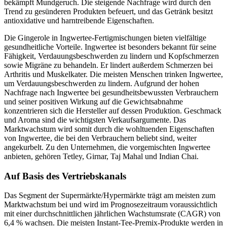
bekämpft Mundgeruch. Die steigende Nachfrage wird durch den
Trend zu gesünderen Produkten befeuert, und das Getränk besitzt
antioxidative und harntreibende Eigenschaften.
Die Gingerole in Ingwertee-Fertigmischungen bieten vielfältige
gesundheitliche Vorteile. Ingwertee ist besonders bekannt für seine
Fähigkeit, Verdauungsbeschwerden zu lindern und Kopfschmerzen
sowie Migräne zu behandeln. Er lindert außerdem Schmerzen bei
Arthritis und Muskelkater. Die meisten Menschen trinken Ingwertee,
um Verdauungsbeschwerden zu lindern. Aufgrund der hohen
Nachfrage nach Ingwertee bei gesundheitsbewussten Verbrauchern
und seiner positiven Wirkung auf die Gewichtsabnahme
konzentrieren sich die Hersteller auf dessen Produktion. Geschmack
und Aroma sind die wichtigsten Verkaufsargumente. Das
Marktwachstum wird somit durch die wohltuenden Eigenschaften
von Ingwertee, die bei den Verbrauchern beliebt sind, weiter
angekurbelt. Zu den Unternehmen, die vorgemischten Ingwertee
anbieten, gehören Tetley, Girnar, Taj Mahal und Indian Chai.
Auf Basis des Vertriebskanals
Das Segment der Supermärkte/Hypermärkte trägt am meisten zum
Marktwachstum bei und wird im Prognosezeitraum voraussichtlich
mit einer durchschnittlichen jährlichen Wachstumsrate (CAGR) von
6,4 % wachsen. Die meisten Instant-Tee-Premix-Produkte werden in