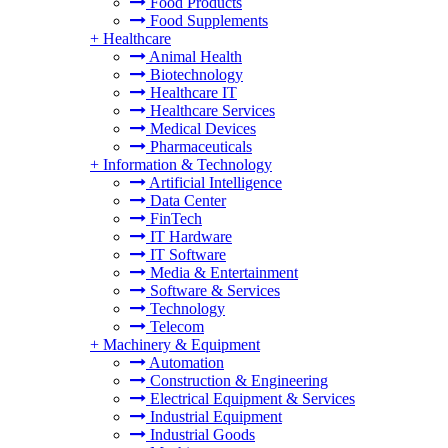
Food Products
Food Supplements
+
Healthcare
Animal Health
Biotechnology
Healthcare IT
Healthcare Services
Medical Devices
Pharmaceuticals
+
Information & Technology
Artificial Intelligence
Data Center
FinTech
IT Hardware
IT Software
Media & Entertainment
Software & Services
Technology
Telecom
+
Machinery & Equipment
Automation
Construction & Engineering
Electrical Equipment & Services
Industrial Equipment
Industrial Goods