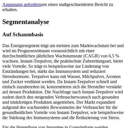
Anpassung anfordern
um einen maßgeschneiderten Bericht zu
erhalten.
Segmentanalyse
Auf Schaumbasis
Das Energiesegment trägt am meisten zum Marktwachstum bei und
wird im Prognosezeitraum voraussichtlich mit einer
durchschnittlichen jährlichen Wachstumsrate (CAGR) von 6,5 %
wachsen. Instant-Teepulver, die praktischste Zubereitungsart, bietet
viele Vorteile. So trägt es beispielsweise zur Linderung von
Entzündungen bei, stärkt das Immunsystem und reduziert
Stresshormone. Teepulver kann mit Wasser, Milchpulver, Aromen
und Zucker verdünnt werden. Da Instant-Teepulver schnell und
einfach zuzubereiten ist, konzentrieren sich die Hersteller verstärkt
auf dessen Produktion. Die Nachfrage nach Instant-Teepulver wird
zudem durch den steigenden Verbraucherwunsch nach gesunden
und trinkfertigen Produkten angetrieben. Der Markt expandiert
aufgrund des wachsenden Bewusstseins der Verbraucher für die
gesundheitlichen Vorteile von Instant-Teepulver, wie beispielsweise
die Stärkung des Immunsystems und die Reduzierung von Stress.
Für die Herstellung von Instanttee in Granulatform werden