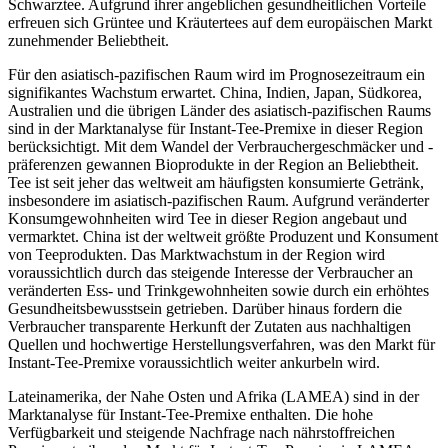
Schwarztee. Aufgrund ihrer angeblichen gesundheitlichen Vorteile
erfreuen sich Grüntee und Kräutertees auf dem europäischen Markt
zunehmender Beliebtheit.
Für den asiatisch-pazifischen Raum wird im Prognosezeitraum ein
signifikantes Wachstum erwartet. China, Indien, Japan, Südkorea,
Australien und die übrigen Länder des asiatisch-pazifischen Raums
sind in der Marktanalyse für Instant-Tee-Premixe in dieser Region
berücksichtigt. Mit dem Wandel der Verbrauchergeschmäcker und -
präferenzen gewannen Bioprodukte in der Region an Beliebtheit.
Tee ist seit jeher das weltweit am häufigsten konsumierte Getränk,
insbesondere im asiatisch-pazifischen Raum. Aufgrund veränderter
Konsumgewohnheiten wird Tee in dieser Region angebaut und
vermarktet. China ist der weltweit größte Produzent und Konsument
von Teeprodukten. Das Marktwachstum in der Region wird
voraussichtlich durch das steigende Interesse der Verbraucher an
veränderten Ess- und Trinkgewohnheiten sowie durch ein erhöhtes
Gesundheitsbewusstsein getrieben. Darüber hinaus fordern die
Verbraucher transparente Herkunft der Zutaten aus nachhaltigen
Quellen und hochwertige Herstellungsverfahren, was den Markt für
Instant-Tee-Premixe voraussichtlich weiter ankurbeln wird.
Lateinamerika, der Nahe Osten und Afrika (LAMEA) sind in der
Marktanalyse für Instant-Tee-Premixe enthalten. Die hohe
Verfügbarkeit und steigende Nachfrage nach nährstoffreichen