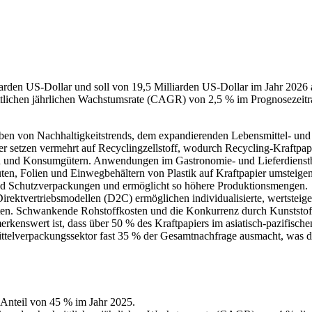
iarden US-Dollar und soll von 19,5 Milliarden US-Dollar im Jahr 2026 
ttlichen jährlichen Wachstumsrate (CAGR) von 2,5 % im Prognosezeit
eben von Nachhaltigkeitstrends, dem expandierenden Lebensmittel- und
r setzen vermehrt auf Recyclingzellstoff, wodurch Recycling-Kraftpap
en und Konsumgütern. Anwendungen im Gastronomie- und Lieferdienst
en, Folien und Einwegbehältern von Plastik auf Kraftpapier umsteige
d Schutzverpackungen und ermöglicht so höhere Produktionsmengen.
irektvertriebsmodellen (D2C) ermöglichen individualisierte, wertsteig
en. Schwankende Rohstoffkosten und die Konkurrenz durch Kunststof
rkenswert ist, dass über 50 % des Kraftpapiers im asiatisch-pazifisc
ittelverpackungssektor fast 35 % der Gesamtnachfrage ausmacht, was d
 Anteil von 45 % im Jahr 2025.