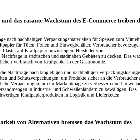
r und das rasante Wachstum des E-Commerce treiben 
rage nach nachhaltigen Verpackungsmaterialien für Speisen zum Mitne
papier für Tüten, Folien und Einwegbehälter. Verbraucher bevorzuge
lastik auf Kraftpapier umzusteigen. Hersteller von
e Nachfrage in städtischen und stadtnahen Gebieten zu decken. Das w
rlichen Verbrauch von Kraftpapier in der Gastronomie.
die Nachfrage nach langlebigen und nachhaltigen Verpackungslösunge
ten und Schutzverpackungen, um Produkte sicher an die Verbraucher 
dliche Verpackungen, um ihr Markenimage zu verbessern und Umwelta
 Versandmengen in Industrie- und Schwellenländern zu bewältigen. Das
wertigen Kraftpapierprodukten in Logistik und Lieferketten.
arkeit von Alternativen bremsen das Wachstum des