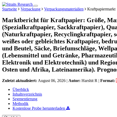
Startseite
Verpackung
Verpackungsmaterialien
Kraftpapiermarkt
Marktbericht für Kraftpapier: Größe, Ma
(Spezialkraftpapier, Sackkraftpapier), Qual
(Naturkraftpapier, Recyclingkraftpapier, 
weißes oder gebleichtes Kraftpapier, bedr
und Beutel, Säcke, Briefumschläge, Wellp
(Lebensmittel und Getränke, Pharmazeuti
Elektronik und Elektrotechnik) und Regio
Osten und Afrika, Lateinamerika). Progno
Zuletzt aktualisiert:
August 06, 2026
|
Autor:
Harshit R
|
Format:
Überblick
Inhaltsverzeichnis
Segmentierung
Methodik
Kostenlose Probe herunterladen