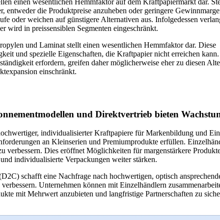
ellen einen wesentlichen Hemmfaktor auf dem Kraftpapiermarkt dar. St
ler, entweder die Produktpreise anzuheben oder geringere Gewinnmarge
ufe oder weichen auf günstigere Alternativen aus. Infolgedessen verla
r wird in preissensiblen Segmenten eingeschränkt.
ropylen und Laminat stellt einen wesentlichen Hemmfaktor dar. Diese
keit und spezielle Eigenschaften, die Kraftpapier nicht erreichen kann.
igkeit erfordern, greifen daher möglicherweise eher zu diesen Alterna
ktexpansion einschränkt.
Abonnementmodellen und Direktvertrieb bieten Wachst
 hochwertiger, individualisierter Kraftpapiere für Markenbildung und E
h Anforderungen an Kleinserien und Premiumprodukte erfüllen. Einzel
u verbessern. Dies eröffnet Möglichkeiten für margenstärkere Produkte 
nd individualisierte Verpackungen weiter stärken.
C) schafft eine Nachfrage nach hochwertigen, optisch ansprechenden V
 verbessern. Unternehmen können mit Einzelhändlern zusammenarbeit
ukte mit Mehrwert anzubieten und langfristige Partnerschaften zu sich