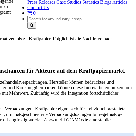
eigende
Press Releases
Case Studies
Statistics
Blogs
Articles
n zu
Contact Us
ngsamt
0
tiven als zu Kraftpapier. Folglich ist die Nachfrage nach
umschancen für Akteure auf dem Kraftpapiermarkt.
inzelhandelsverpackungen. Hersteller können bedrucktes und
händler und Konsumgütermarken können diese Innovationen nutzen, um
mit Mehrwert. Zukünftig wird die Integration fortschrittlicher
erpackungen. Kraftpapier eignet sich für individuell gestaltete
en, um maßgeschneiderte Verpackungslösungen für regelmäßige
ern. Langfristig werden Abo- und D2C-Märkte eine stabile