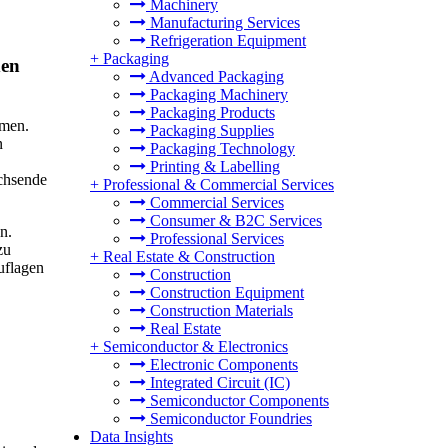
Machinery
Manufacturing Services
Refrigeration Equipment
+
Packaging
den
Advanced Packaging
Packaging Machinery
Packaging Products
hmen.
Packaging Supplies
n
Packaging Technology
Printing & Labelling
achsende
+
Professional & Commercial Services
Commercial Services
Consumer & B2C Services
n.
Professional Services
zu
+
Real Estate & Construction
uflagen
Construction
Construction Equipment
Construction Materials
Real Estate
+
Semiconductor & Electronics
Electronic Components
Integrated Circuit (IC)
Semiconductor Components
Semiconductor Foundries
Data Insights