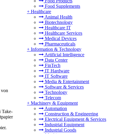
Food Products
Food Supplements
+
Healthcare
Animal Health
Biotechnology
Healthcare IT
Healthcare Services
Medical Devices
Pharmaceuticals
+
Information & Technology
Artificial Intelligence
Data Center
FinTech
IT Hardware
IT Software
Media & Entertainment
Software & Services
h von
Technology
Telecom
+
Machinery & Equipment
Automation
i Take-
Construction & Engineering
tpapier
Electrical Equipment & Services
Industrial Equipment
ier.
Industrial Goods