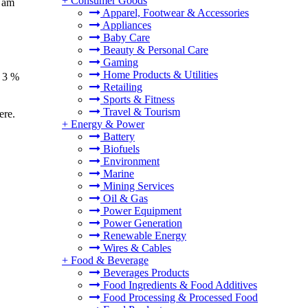
+
Consumer Goods
e am
Apparel, Footwear & Accessories
Appliances
Baby Care
Beauty & Personal Care
Gaming
Home Products & Utilities
n 3 %
Retailing
Sports & Fitness
Travel & Tourism
ere.
+
Energy & Power
Battery
Biofuels
Environment
Marine
Mining Services
Oil & Gas
Power Equipment
Power Generation
Renewable Energy
Wires & Cables
+
Food & Beverage
Beverages Products
Food Ingredients & Food Additives
Food Processing & Processed Food