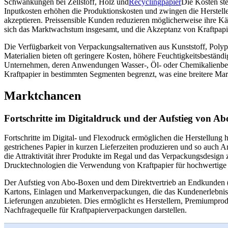
Schwankungen bei Zellstoff, Holz und
Recyclingpapier
Die Kosten st
Inputkosten erhöhen die Produktionskosten und zwingen die Herstel
akzeptieren. Preissensible Kunden reduzieren möglicherweise ihre Kä
sich das Marktwachstum insgesamt, und die Akzeptanz von Kraftpapie
Die Verfügbarkeit von Verpackungsalternativen aus Kunststoff, Polyp
Materialien bieten oft geringere Kosten, höhere Feuchtigkeitsbeständig
Unternehmen, deren Anwendungen Wasser-, Öl- oder Chemikalienbeständ
Kraftpapier in bestimmten Segmenten begrenzt, was eine breitere Mar
Marktchancen
Fortschritte im Digitaldruck und der Aufstieg von 
Fortschritte im Digital- und Flexodruck ermöglichen die Herstellung
gestrichenes Papier in kurzen Lieferzeiten produzieren und so auc
die Attraktivität ihrer Produkte im Regal und das Verpackungsdesign z
Drucktechnologien die Verwendung von Kraftpapier für hochwertige u
Der Aufstieg von Abo-Boxen und dem Direktvertrieb an Endkunden (D2
Kartons, Einlagen und Markenverpackungen, die das Kundenerlebnis
Lieferungen anzubieten. Dies ermöglicht es Herstellern, Premiumprod
Nachfragequelle für Kraftpapierverpackungen darstellen.