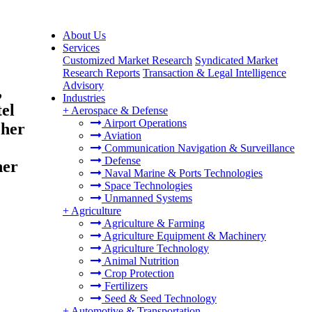
About Us
Services
Customized Market Research
Syndicated Market
Research Reports
Transaction & Legal Intelligence
Advisory
,
Industries
el
+
Aerospace & Defense
Airport Operations
cher
Aviation
Communication Navigation & Surveillance
Defense
her
Naval Marine & Ports Technologies
Space Technologies
Unmanned Systems
+
Agriculture
Agriculture & Farming
Agriculture Equipment & Machinery
Agriculture Technology
Animal Nutrition
Crop Protection
Fertilizers
Seed & Seed Technology
+
Automotive & Transportation