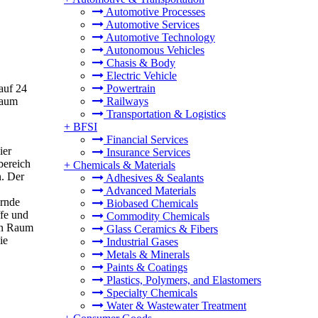
Automotive Processes
Automotive Services
Automotive Technology
Autonomous Vehicles
Chasis & Body
Electric Vehicle
auf 24
Powertrain
raum
Railways
Transportation & Logistics
+
BFSI
Financial Services
ier
Insurance Services
bereich
+
Chemicals & Materials
n. Der
Adhesives & Sealants
Advanced Materials
ernde
Biobased Chemicals
fe und
Commodity Chemicals
hen Raum
Glass Ceramics & Fibers
ie
Industrial Gases
Metals & Minerals
Paints & Coatings
Plastics, Polymers, and Elastomers
Specialty Chemicals
Water & Wastewater Treatment