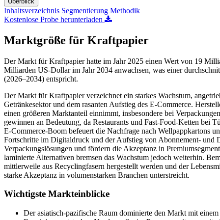
Überblick
Inhaltsverzeichnis
Segmentierung
Methodik
Kostenlose Probe herunterladen
Marktgröße für Kraftpapier
Der Markt für Kraftpapier hatte im Jahr 2025 einen Wert von 19 Mill
Milliarden US-Dollar im Jahr 2034 anwachsen, was einer durchschni
(2026–2034) entspricht.
Der Markt für Kraftpapier verzeichnet ein starkes Wachstum, angetri
Getränkesektor und dem rasanten Aufstieg des E-Commerce. Herstelle
einen größeren Marktanteil einnimmt, insbesondere bei Verpackung
gewinnen an Bedeutung, da Restaurants und Fast-Food-Ketten bei Tüt
E-Commerce-Boom befeuert die Nachfrage nach Wellpappkartons un
Fortschritte im Digitaldruck und der Aufstieg von Abonnement- und D
Verpackungslösungen und fördern die Akzeptanz in Premiumsegment
laminierte Alternativen bremsen das Wachstum jedoch weiterhin. Beme
mittlerweile aus Recyclingfasern hergestellt werden und der Lebensm
starke Akzeptanz in volumenstarken Branchen unterstreicht.
Wichtigste Markteinblicke
Der asiatisch-pazifische Raum dominierte den Markt mit einem