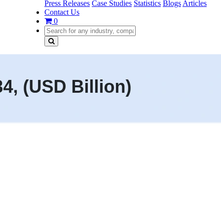
Press Releases
Case Studies
Statistics
Blogs
Articles
Contact Us
0