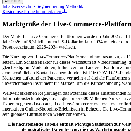
Überblick
Inhaltsverzeichnis
Segmentierung
Methodik
Kostenlose Probe herunterladen
Marktgröße der Live-Commerce-Plattfor
Der Markt für Live-Commerce-Plattformen wurde im Jahr 2025 auf 1,4
Jahr 2026 auf 8,31 Milliarden US-Dollar im Jahr 2034 mit einer dur
Prognosezeitraum 2026–2034 wachsen.
Die Nutzung von Live-Commerce-Plattformen nimmt rasant zu, da Unt
setzen. Ein Schlüsselfaktor für dieses Wachstum ist Videostreaming, 
gleichzeitig mit Moderatoren, Influencern und anderen Käufern zu inte
dem persönlichen Kontakt nachempfunden ist. Die COVID-19-Pandemi
Menschen aufgrund der Pandemie vermehrt auf digitale Plattformen 
unverzichtbaren Instrument für Marken, um die Kundenbindung währe
Weltweit erkennen Regierungen das Potenzial dieses aufstrebenden Mar
Informationstechnologie, dass täglich über 600 Millionen Nutzer Liv
Experten gehen davon aus, dass Live-Commerce weltweit weiter flori
interaktiven Online-Shopping-Erlebnissen in Echtzeit. Da Live-Comm
sein globaler Einfluss noch weiter zunehmen.
Die nachstehende Tabelle enthält wichtige Statistiken zur w
demografische Daten hervor, die das Wachstumspotenz