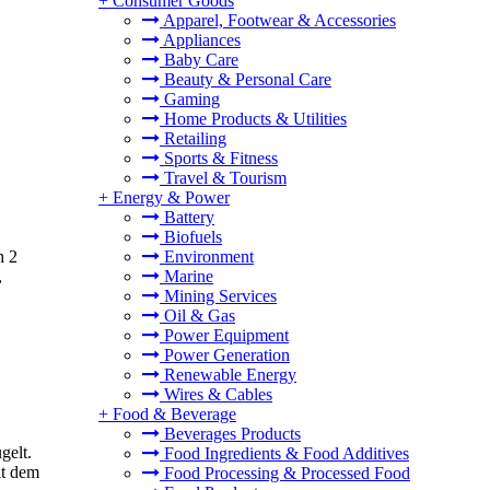
+
Consumer Goods
Apparel, Footwear & Accessories
Appliances
Baby Care
Beauty & Personal Care
Gaming
Home Products & Utilities
Retailing
Sports & Fitness
Travel & Tourism
+
Energy & Power
Battery
Biofuels
h 2
Environment
,
Marine
Mining Services
Oil & Gas
Power Equipment
Power Generation
Renewable Energy
Wires & Cables
+
Food & Beverage
Beverages Products
gelt.
Food Ingredients & Food Additives
it dem
Food Processing & Processed Food