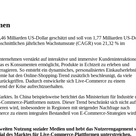
men
6 Milliarden US-Dollar geschätzt und soll von 1,77 Milliarden US-Do
chschnittlichen jährlichen Wachstumsrate (CAGR) von 21,32 % im
ernehmen verstärkt auf interaktive und immersive Kundeninteraktion
das es Konsumenten ermöglicht, Produkte in Echtzeit zu erleben und
ragieren. So entsteht ein dynamisches, personalisiertes Einkaufserlebni
e hat den Online-Shopping-Trend zusätzlich beschleunigt, da viele
zurückgriffen. Dadurch entwickelte sich Live-Commerce zu einem
nd der Krise aufrechtzuerhalten.
ktes. In China beispielsweise berichtet das Ministerium für Industrie
e-Commerce-Plattformen nutzen. Dieser Trend beschränkt sich nicht auf
eren wird, insbesondere in Regionen mit steigender Nachfrage nach
erce zu einem integralen Bestandteil von E-Commerce-Strategien wird,
eltweiten Nutzung sozialer Medien und hebt das Nutzerengagement 
ial des Marktes für Live-Commerce-Plattformen unterstreichen.