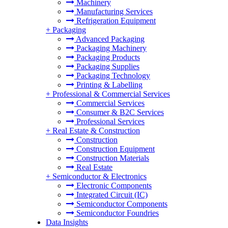
Machinery
Manufacturing Services
Refrigeration Equipment
+
Packaging
Advanced Packaging
Packaging Machinery
Packaging Products
Packaging Supplies
Packaging Technology
Printing & Labelling
+
Professional & Commercial Services
Commercial Services
Consumer & B2C Services
Professional Services
+
Real Estate & Construction
Construction
Construction Equipment
Construction Materials
Real Estate
+
Semiconductor & Electronics
Electronic Components
Integrated Circuit (IC)
Semiconductor Components
Semiconductor Foundries
Data Insights