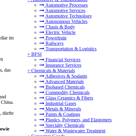
Automotive Processes
Automotive Services
Automotive Technology
Autonomous Vehicles
Chasis & Body
Electric Vehicle
llar im
Powertrain
Railways
Transportation & Logistics
+
BFSI
en
Financial Services
Insurance Services
s, das
+
Chemicals & Materials
Adhesives & Sealants
Advanced Materials
Biobased Chemicals
Commodity Chemicals
 und
Glass Ceramics & Fibers
 China.
Industrial Gases
Metals & Minerals
 dürfte
Paints & Coatings
Plastics, Polymers, and Elastomers
Specialty Chemicals
sowie
Water & Wastewater Treatment