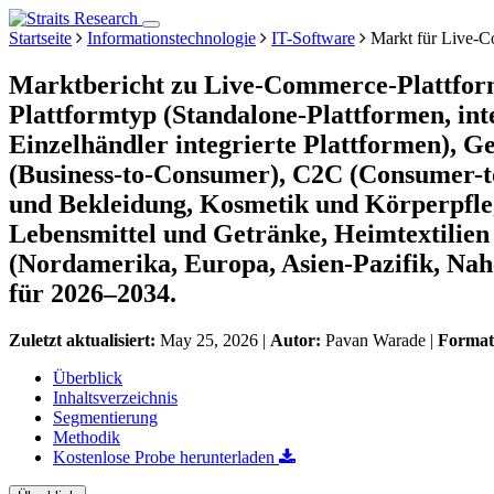
Startseite
Informationstechnologie
IT-Software
Markt für Live-C
Marktbericht zu Live-Commerce-Plattfor
Plattformtyp (Standalone-Plattformen, int
Einzelhändler integrierte Plattformen), G
(Business-to-Consumer), C2C (Consumer-
und Bekleidung, Kosmetik und Körperpfleg
Lebensmittel und Getränke, Heimtextilien
(Nordamerika, Europa, Asien-Pazifik, Nah
für 2026–2034.
Zuletzt aktualisiert:
May 25, 2026
|
Autor:
Pavan Warade
|
Forma
Überblick
Inhaltsverzeichnis
Segmentierung
Methodik
Kostenlose Probe herunterladen