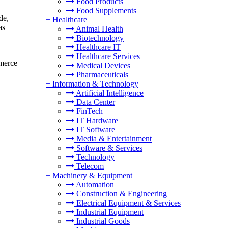
Food Products
Food Supplements
de,
+
Healthcare
as
Animal Health
Biotechnology
Healthcare IT
Healthcare Services
mmerce
Medical Devices
Pharmaceuticals
+
Information & Technology
Artificial Intelligence
Data Center
FinTech
IT Hardware
IT Software
Media & Entertainment
Software & Services
Technology
Telecom
+
Machinery & Equipment
Automation
Construction & Engineering
Electrical Equipment & Services
Industrial Equipment
Industrial Goods