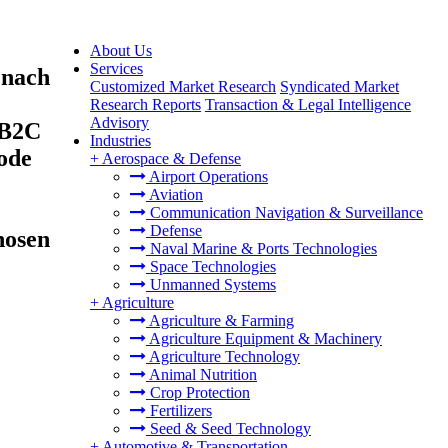
About Us
Services
 nach
Customized Market Research
Syndicated Market
Research Reports
Transaction & Legal Intelligence
Advisory
 B2C
Industries
ode
+
Aerospace & Defense
Airport Operations
Aviation
Communication Navigation & Surveillance
Defense
nosen
Naval Marine & Ports Technologies
Space Technologies
Unmanned Systems
+
Agriculture
Agriculture & Farming
Agriculture Equipment & Machinery
Agriculture Technology
Animal Nutrition
Crop Protection
Fertilizers
Seed & Seed Technology
+
Automotive & Transportation