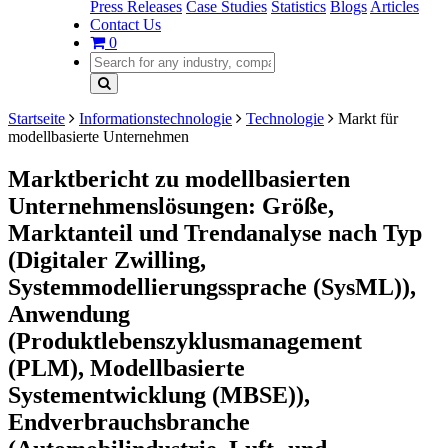
Press Releases
Case Studies
Statistics
Blogs
Articles
Contact Us
0
Startseite
Informationstechnologie
Technologie
Markt für
modellbasierte Unternehmen
Marktbericht zu modellbasierten
Unternehmenslösungen: Größe,
Marktanteil und Trendanalyse nach Typ
(Digitaler Zwilling,
Systemmodellierungssprache (SysML)),
Anwendung
(Produktlebenszyklusmanagement
(PLM), Modellbasierte
Systementwicklung (MBSE)),
Endverbrauchsbranche