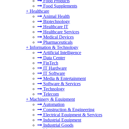
Food Products
Food Supplements
+
Healthcare
Animal Health
Biotechnology
Healthcare IT
Healthcare Services
Medical Devices
Pharmaceuticals
+
Information & Technology
Artificial Intelligence
Data Center
FinTech
IT Hardware
IT Software
Media & Entertainment
Software & Services
Technology
Telecom
+
Machinery & Equipment
Automation
Construction & Engineering
Electrical Equipment & Services
Industrial Equipment
Industrial Goods