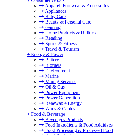
+
Consumer Goods
Apparel, Footwear & Accessories
Appliances
Baby Care
Beauty & Personal Care
Gaming
Home Products & Utilities
Retailing
Sports & Fitness
Travel & Tourism
+
Energy & Power
Battery
Biofuels
Environment
Marine
Mining Services
Oil & Gas
Power Equipment
Power Generation
Renewable Energy
Wires & Cables
+
Food & Beverage
Beverages Products
Food Ingredients & Food Additives
Food Processing & Processed Food