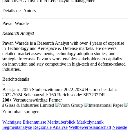
prädiktiver Analytik und Lebenszyklusmanagement.
Details des Autors
Pavan Warade
Research Analyst
Pavan Warade is a Research Analyst with over 4 years of expertise
in Technology and Aerospace & Defense markets. He delivers
detailed market assessments, technology adoption studies, and
strategic forecasts. Pavan’s work enables stakeholders to capitalize
on innovation and stay competitive in high-tech and defense-related
industries.
Berichtsdetails
−
Basisjahr: 2025
Studienzeitraum: 2022-2034
Historisches Jahr:
2022-2024
Seitenanzahl: 160
Berichtscode: SR3232DR
200+
Vertrauenswürdige Partner
Zum Inhalt springen
−
Wichtigste Erkenntnisse
Marktüberblick
Marktdynamik
Segmentanalyse
Regionale Analyse
Wettbewerbslandschaft
Neueste