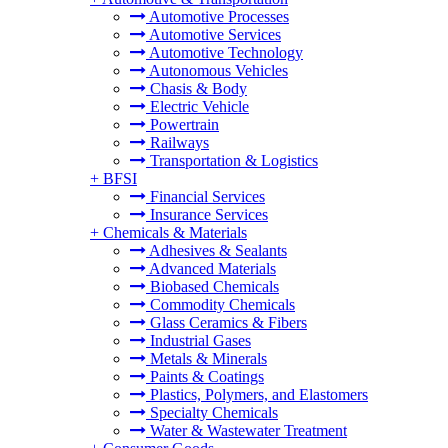
Automotive Processes
Automotive Services
Automotive Technology
Autonomous Vehicles
Chasis & Body
Electric Vehicle
Powertrain
Railways
Transportation & Logistics
+
BFSI
Financial Services
Insurance Services
+
Chemicals & Materials
Adhesives & Sealants
Advanced Materials
Biobased Chemicals
Commodity Chemicals
Glass Ceramics & Fibers
Industrial Gases
Metals & Minerals
Paints & Coatings
Plastics, Polymers, and Elastomers
Specialty Chemicals
Water & Wastewater Treatment