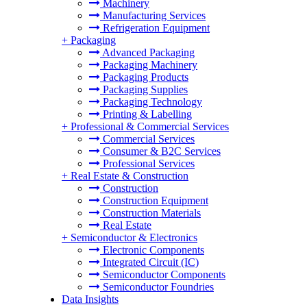
Machinery
Manufacturing Services
Refrigeration Equipment
+
Packaging
Advanced Packaging
Packaging Machinery
Packaging Products
Packaging Supplies
Packaging Technology
Printing & Labelling
+
Professional & Commercial Services
Commercial Services
Consumer & B2C Services
Professional Services
+
Real Estate & Construction
Construction
Construction Equipment
Construction Materials
Real Estate
+
Semiconductor & Electronics
Electronic Components
Integrated Circuit (IC)
Semiconductor Components
Semiconductor Foundries
Data Insights