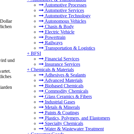
Automotive Processes
Automotive Services
Automotive Technology
Dollar
Autonomous Vehicles
lichen
Chasis & Body
Electric Vehicle
Powertrain
Railways
Transportation & Logistics
+
BFSI
Financial Services
wird und
Insurance Services
+
Chemicals & Materials
artet.
Adhesives & Sealants
liches
Advanced Materials
Biobased Chemicals
iarden
Commodity Chemicals
Glass Ceramics & Fibers
Industrial Gases
Metals & Minerals
Paints & Coatings
Plastics, Polymers, and Elastomers
Specialty Chemicals
Water & Wastewater Treatment