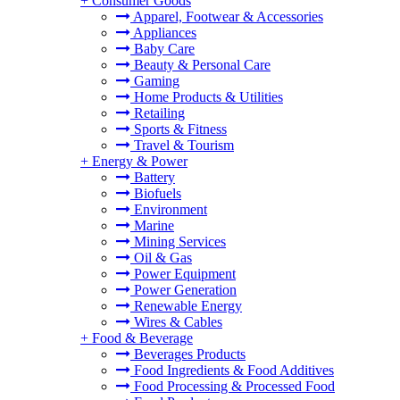
+
Consumer Goods
Apparel, Footwear & Accessories
Appliances
Baby Care
Beauty & Personal Care
Gaming
Home Products & Utilities
Retailing
Sports & Fitness
Travel & Tourism
+
Energy & Power
Battery
Biofuels
Environment
Marine
Mining Services
Oil & Gas
Power Equipment
Power Generation
Renewable Energy
Wires & Cables
+
Food & Beverage
Beverages Products
Food Ingredients & Food Additives
Food Processing & Processed Food