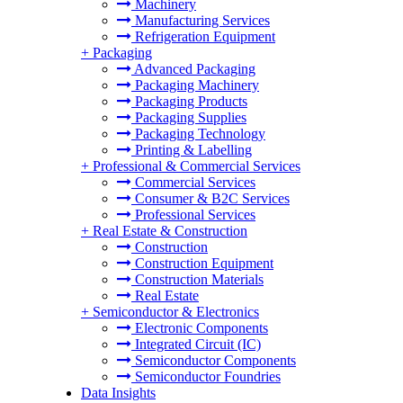
Machinery
Manufacturing Services
Refrigeration Equipment
+
Packaging
Advanced Packaging
Packaging Machinery
Packaging Products
Packaging Supplies
Packaging Technology
Printing & Labelling
+
Professional & Commercial Services
Commercial Services
Consumer & B2C Services
Professional Services
+
Real Estate & Construction
Construction
Construction Equipment
Construction Materials
Real Estate
+
Semiconductor & Electronics
Electronic Components
Integrated Circuit (IC)
Semiconductor Components
Semiconductor Foundries
Data Insights