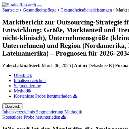
Startseite
Gesundheitspflege
Gesundheitsdienstleistungen
Markt f
Marktbericht zur Outsourcing-Strategie 
Entwicklung: Größe, Marktanteil und Tren
nicht-klinisch), Unternehmensgröße (klei
Unternehmen) und Region (Nordamerika, E
Lateinamerika) – Prognosen für 2026–203
Zuletzt aktualisiert:
March 06, 2026
|
Autor:
Debashree B
|
Forma
Überblick
Inhaltsverzeichnis
Segmentierung
Methodik
Kostenlose Probe herunterladen
Überblick
Inhaltsverzeichnis
Segmentierung
Methodik
Kostenlose Probe herunterladen