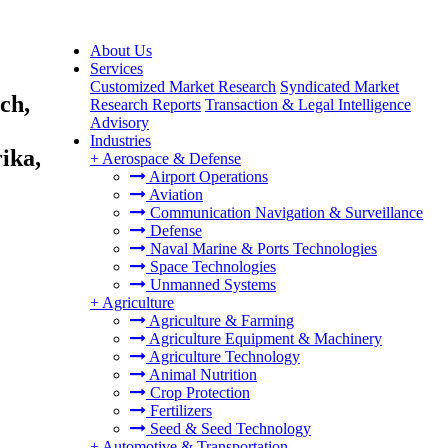
About Us
Services
Customized Market Research
Syndicated Market
ch,
Research Reports
Transaction & Legal Intelligence
Advisory
Industries
ika,
+
Aerospace & Defense
Airport Operations
Aviation
Communication Navigation & Surveillance
Defense
Naval Marine & Ports Technologies
Space Technologies
Unmanned Systems
+
Agriculture
Agriculture & Farming
Agriculture Equipment & Machinery
Agriculture Technology
Animal Nutrition
Crop Protection
Fertilizers
Seed & Seed Technology
+
Automotive & Transportation