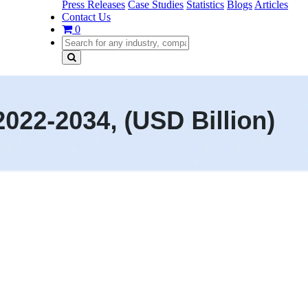
Press Releases
Case Studies
Statistics
Blogs
Articles
Contact Us
0