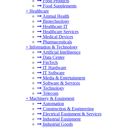
Food Products
Food Supplements
+
Healthcare
Animal Health
Biotechnology
Healthcare IT
Healthcare Services
Medical Devices
Pharmaceuticals
+
Information & Technology
Artificial Intelligence
Data Center
FinTech
IT Hardware
IT Software
Media & Entertainment
Software & Services
Technology
Telecom
+
Machinery & Equipment
Automation
Construction & Engineering
Electrical Equipment & Services
Industrial Equipment
Industrial Goods