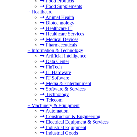
Food Products
Food Supplements
+
Healthcare
Animal Health
Biotechnology
Healthcare IT
Healthcare Services
Medical Devices
Pharmaceuticals
+
Information & Technology
Artificial Intelligence
Data Center
FinTech
IT Hardware
IT Software
Media & Entertainment
Software & Services
Technology
Telecom
+
Machinery & Equipment
Automation
Construction & Engineering
Electrical Equipment & Services
Industrial Equipment
Industrial Goods