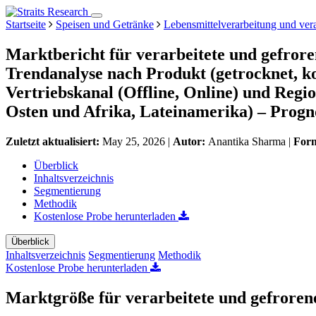
Startseite
Speisen und Getränke
Lebensmittelverarbeitung und vera
Marktbericht für verarbeitete und gefror
Trendanalyse nach Produkt (getrocknet, ko
Vertriebskanal (Offline, Online) und Regi
Osten und Afrika, Lateinamerika) – Progn
Zuletzt aktualisiert:
May 25, 2026
|
Autor:
Anantika Sharma
|
For
Überblick
Inhaltsverzeichnis
Segmentierung
Methodik
Kostenlose Probe herunterladen
Überblick
Inhaltsverzeichnis
Segmentierung
Methodik
Kostenlose Probe herunterladen
Marktgröße für verarbeitete und gefroren