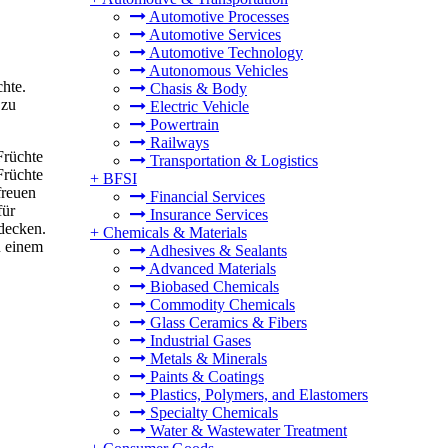
Automotive Processes
Automotive Services
Automotive Technology
Autonomous Vehicles
chte.
Chasis & Body
 zu
Electric Vehicle
Powertrain
Railways
Früchte
Transportation & Logistics
Früchte
+
BFSI
freuen
Financial Services
für
Insurance Services
tdecken.
+
Chemicals & Materials
u einem
Adhesives & Sealants
Advanced Materials
Biobased Chemicals
Commodity Chemicals
Glass Ceramics & Fibers
Industrial Gases
Metals & Minerals
Paints & Coatings
Plastics, Polymers, and Elastomers
Specialty Chemicals
Water & Wastewater Treatment