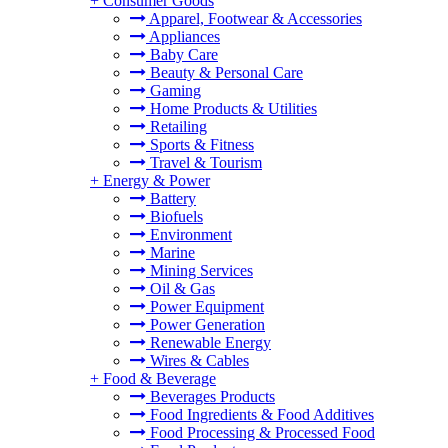
+
Consumer Goods
Apparel, Footwear & Accessories
Appliances
Baby Care
Beauty & Personal Care
Gaming
Home Products & Utilities
Retailing
Sports & Fitness
Travel & Tourism
+
Energy & Power
Battery
Biofuels
Environment
Marine
Mining Services
Oil & Gas
Power Equipment
Power Generation
Renewable Energy
Wires & Cables
+
Food & Beverage
Beverages Products
Food Ingredients & Food Additives
Food Processing & Processed Food