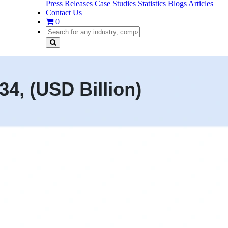
Press Releases
Case Studies
Statistics
Blogs
Articles
Contact Us
0