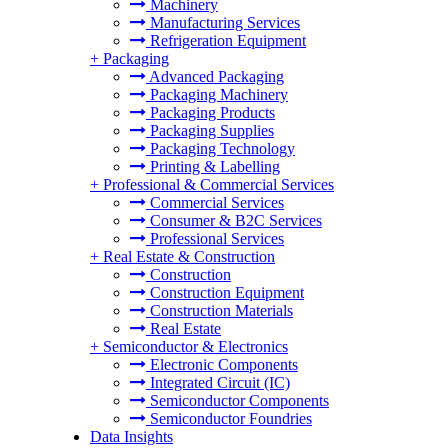
Machinery
Manufacturing Services
Refrigeration Equipment
+
Packaging
Advanced Packaging
Packaging Machinery
Packaging Products
Packaging Supplies
Packaging Technology
Printing & Labelling
+
Professional & Commercial Services
Commercial Services
Consumer & B2C Services
Professional Services
+
Real Estate & Construction
Construction
Construction Equipment
Construction Materials
Real Estate
+
Semiconductor & Electronics
Electronic Components
Integrated Circuit (IC)
Semiconductor Components
Semiconductor Foundries
Data Insights