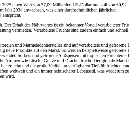
hr 2025 einen Wert von 57,09 Milliarden US-Dollar und soll von 60,92
m Jahr 2034 anwachsen, was einer durchschnittlichen jährlichen
entspricht.
h. Der Erhalt des Nährwertes ist ein bekannter Vorteil verarbeiteter Frü
itung vermieden. Verarbeitete Früchte sind zudem einfach und schnell
oreien und Marmeladenhersteller sind auf verarbeitete und gefrorene 
ig neue Produkte auf den Markt. So werden beispielsweise gefrorene 
rwendet. Sorbets und gefrorene Süßspeisen mit tropischen Früchten er
sche Aromen wie Litschi, Guave und Drachenfrucht. Der globale Markt 
ucher zunehmend die große Vielfalt an verfügbaren Tiefkühlfrüchten en
äften weltweit und ein immer hektischerer Lebensstil, was wiederum z
en wird.