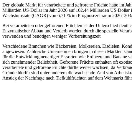
Der globale Markt für verarbeitete und gefrorene Früchte hatte im Ja
Milliarden US-Dollar im Jahr 2026 auf 102,44 Milliarden US-Dollar i
Wachstumsrate (CAGR) von 6,71 % im Prognosezeitraum 2026–2034 
Bei verarbeiteten oder gefrorenen Früchten ist der Unterschied deutlic
Enzymatischer Abbau und Verderb werden durch die spezielle Verarbe
verwenden und benötigen weniger Vorbereitungszeit.
Verschiedene Branchen wie Bäckereien, Molkereien, Eisdielen, Kondit
angewiesen. Zahlreiche Unternehmen bringen in diesen Märkten ständ
für die Entwicklung neuartiger Eissorten wie Erdbeere und Banane ve
sich zunehmender Beliebtheit. Gefrorene Früchte enthalten oft exoti
verarbeitete und gefrorene Früchte dürfte weiter wachsen, da Verbra
Gründe hierfür sind unter anderem die wachsende Zahl von Arbeitskr
Anstieg der Nachfrage nach Tiefkühlfrüchten auf dem Weltmarkt führ