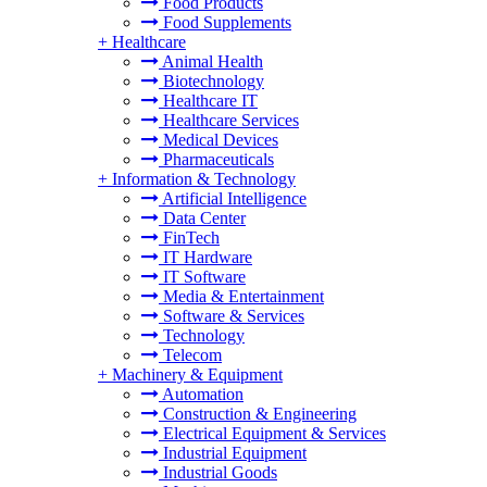
Food Products
Food Supplements
+
Healthcare
Animal Health
Biotechnology
Healthcare IT
Healthcare Services
Medical Devices
Pharmaceuticals
+
Information & Technology
Artificial Intelligence
Data Center
FinTech
IT Hardware
IT Software
Media & Entertainment
Software & Services
Technology
Telecom
+
Machinery & Equipment
Automation
Construction & Engineering
Electrical Equipment & Services
Industrial Equipment
Industrial Goods