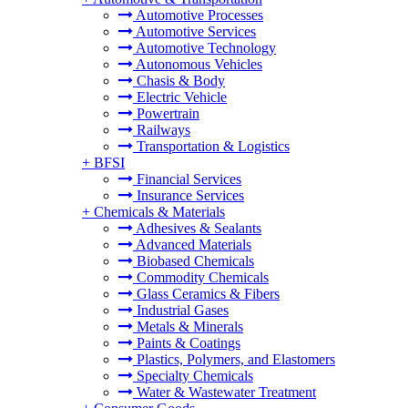
Automotive Processes
Automotive Services
Automotive Technology
Autonomous Vehicles
Chasis & Body
Electric Vehicle
Powertrain
Railways
Transportation & Logistics
+
BFSI
Financial Services
Insurance Services
+
Chemicals & Materials
Adhesives & Sealants
Advanced Materials
Biobased Chemicals
Commodity Chemicals
Glass Ceramics & Fibers
Industrial Gases
Metals & Minerals
Paints & Coatings
Plastics, Polymers, and Elastomers
Specialty Chemicals
Water & Wastewater Treatment