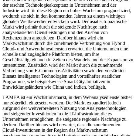
der raschen Technologieakzeptanz in Unternehmen und der
Industrie wird für diese Region ein hohes Wachstum prognostiziert,
wodurch sie sich in den kommenden Jahren zu einem wichtigen
globalen Wettbewerber entwickeln wird. Der asiatisch-pazifische
Markt wird primär durch die steigende Nachfrage nach
analysebasierten Dienstleistungen und den Ausbau von
Rechenzentren angetrieben. Darüber hinaus wird ein
Marktwachstum durch die zunehmende Verbreitung von Hybrid-
Cloud- und Anwendungsdiensten erwartet, die Unternehmen eine
schnelle und zugängliche Plattform bieten, um ihre
Geschäftstätigkeit auch in Zeiten des Wandels und der Expansion zu
unterstützen. Zusätzlich wird der Markt durch die zunehmende
Verbreitung von E-Commerce-Aktivitäten sowie den verstärkten
Einsatz intelligenter Technologien und vorteilhafter staatlicher
Programme, wie beispielsweise Smart-City-Initiativen in
Entwicklungsländern wie China und Indien, beflügelt.
LAMEA ist ein Wachstumsmarkt, in dem Webanalysedienste bisher
nur zögerlich eingesetzt werden. Der Markt expandiert jedoch
aufgrund der weitverbreiteten Nutzung von Analysetechnologien
und steigender Investitionen in die IT-Infrastruktur, die es
Unternehmen ermöglichen, die steigende regionale Nachfrage zu
decken. Darüber hinaus wird erwartet, dass die zunehmenden
Cloud-Investitionen in der Region das Marktwachstum
beschleunigen werden. So wird beispielsweise erwartet, dass allein