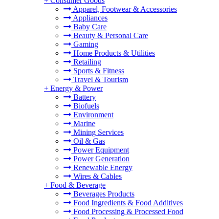
+
Consumer Goods
Apparel, Footwear & Accessories
Appliances
Baby Care
Beauty & Personal Care
Gaming
Home Products & Utilities
Retailing
Sports & Fitness
Travel & Tourism
+
Energy & Power
Battery
Biofuels
Environment
Marine
Mining Services
Oil & Gas
Power Equipment
Power Generation
Renewable Energy
Wires & Cables
+
Food & Beverage
Beverages Products
Food Ingredients & Food Additives
Food Processing & Processed Food