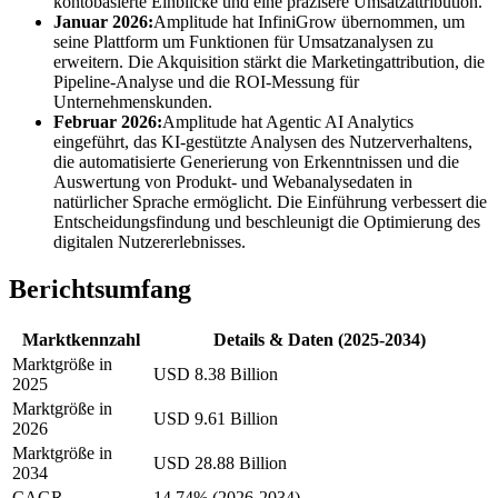
kontobasierte Einblicke und eine präzisere Umsatzattribution.
Januar 2026:
Amplitude hat InfiniGrow übernommen, um
seine Plattform um Funktionen für Umsatzanalysen zu
erweitern. Die Akquisition stärkt die Marketingattribution, die
Pipeline-Analyse und die ROI-Messung für
Unternehmenskunden.
Februar 2026:
Amplitude hat Agentic AI Analytics
eingeführt, das KI-gestützte Analysen des Nutzerverhaltens,
die automatisierte Generierung von Erkenntnissen und die
Auswertung von Produkt- und Webanalysedaten in
natürlicher Sprache ermöglicht. Die Einführung verbessert die
Entscheidungsfindung und beschleunigt die Optimierung des
digitalen Nutzererlebnisses.
Berichtsumfang
Marktkennzahl
Details & Daten (2025-2034)
Marktgröße in
USD 8.38 Billion
2025
Marktgröße in
USD 9.61 Billion
2026
Marktgröße in
USD 28.88 Billion
2034
CAGR
14.74% (2026-2034)