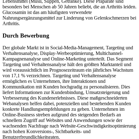
Lebensmittel (Müsli, Suppen, Getränke). Diese Präparate sind
besonders bei Menschen ab 50 Jahren beliebt, die an Arthritis leiden.
Glucosamin ist das am häufigsten verwendete
Nahrungsergänzungsmittel zur Linderung von Gelenkschmerzen bei
Arthritis.
Durch Bewerbung
Der globale Markt ist in Social-Media-Management, Targeting und
Verhaltensanalyse, Display-Werbeoptimierung, Multichannel-
Kampagnenanalyse und Online-Marketing unterteilt. Das Segment
Targeting und Verhaltensanalyse hält den größten Marktanteil und
wird voraussichtlich im Prognosezeitraum ein jährliches Wachstum
von 17,1 % verzeichnen. Targeting und Verhaltensanalyse
ermöglichen es Unternehmen, ihre Interaktionen und
Kommunikation mit Kunden hochgradig zu personalisieren. Dies
liefert Informationen zur Kundenbindung, Umsatzsteigerung und
Verbesserung des Kundenerlebnisses. Diese maßgeschneiderten
Webanalysen helfen dabei, potenziellen und bestehenden Kunden
konkrete Handlungsempfehlungen zu geben. Unternehmen im
Online-Business streben aufgrund des steigenden Bedarfs an
schnellem Zugriff auf Websites und Anwendungen sowie der
wachsenden Nachfrage nach Website-Geschwindigkeitsoptimierung
nach hohen Konversions-, Sichtbarkeits- und
Benutzerfreundlichkeitsraten.