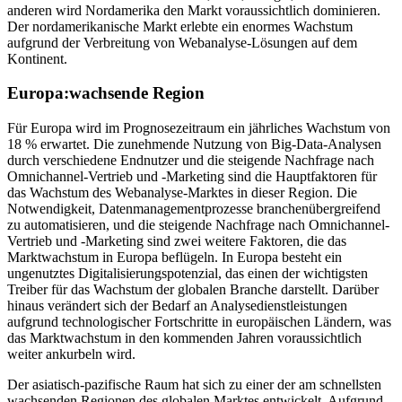
anderen wird Nordamerika den Markt voraussichtlich dominieren.
Der nordamerikanische Markt erlebte ein enormes Wachstum
aufgrund der Verbreitung von Webanalyse-Lösungen auf dem
Kontinent.
Europa:
wachsende Region
Für Europa wird im Prognosezeitraum ein jährliches Wachstum von
18 % erwartet. Die zunehmende Nutzung von Big-Data-Analysen
durch verschiedene Endnutzer und die steigende Nachfrage nach
Omnichannel-Vertrieb und -Marketing sind die Hauptfaktoren für
das Wachstum des Webanalyse-Marktes in dieser Region. Die
Notwendigkeit, Datenmanagementprozesse branchenübergreifend
zu automatisieren, und die steigende Nachfrage nach Omnichannel-
Vertrieb und -Marketing sind zwei weitere Faktoren, die das
Marktwachstum in Europa beflügeln. In Europa besteht ein
ungenutztes Digitalisierungspotenzial, das einen der wichtigsten
Treiber für das Wachstum der globalen Branche darstellt. Darüber
hinaus verändert sich der Bedarf an Analysedienstleistungen
aufgrund technologischer Fortschritte in europäischen Ländern, was
das Marktwachstum in den kommenden Jahren voraussichtlich
weiter ankurbeln wird.
Der asiatisch-pazifische Raum hat sich zu einer der am schnellsten
wachsenden Regionen des globalen Marktes entwickelt. Aufgrund