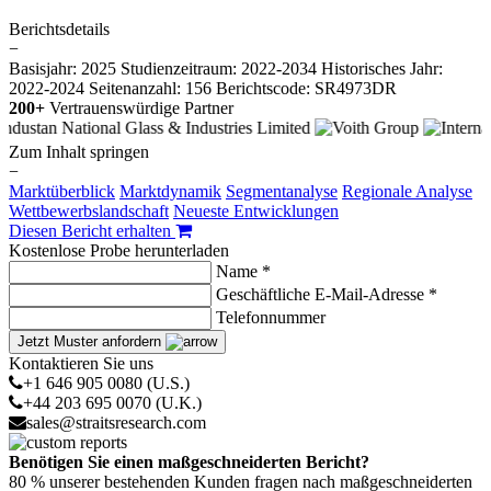
Berichtsdetails
−
Basisjahr: 2025
Studienzeitraum: 2022-2034
Historisches Jahr:
2022-2024
Seitenanzahl: 156
Berichtscode: SR4973DR
200+
Vertrauenswürdige Partner
Zum Inhalt springen
−
Marktüberblick
Marktdynamik
Segmentanalyse
Regionale Analyse
Wettbewerbslandschaft
Neueste Entwicklungen
Diesen Bericht erhalten
Kostenlose Probe herunterladen
Name *
Geschäftliche E-Mail-Adresse *
Telefonnummer
Jetzt Muster anfordern
Kontaktieren Sie uns
+1 646 905 0080 (U.S.)
+44 203 695 0070 (U.K.)
sales@straitsresearch.com
Benötigen Sie einen maßgeschneiderten Bericht?
80 % unserer bestehenden Kunden fragen nach maßgeschneiderten