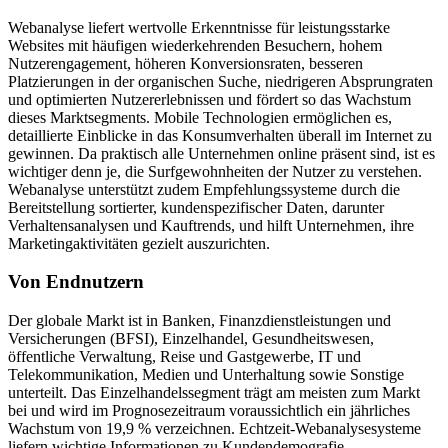
Webanalyse liefert wertvolle Erkenntnisse für leistungsstarke
Websites mit häufigen wiederkehrenden Besuchern, hohem
Nutzerengagement, höheren Konversionsraten, besseren
Platzierungen in der organischen Suche, niedrigeren Absprungraten
und optimierten Nutzererlebnissen und fördert so das Wachstum
dieses Marktsegments. Mobile Technologien ermöglichen es,
detaillierte Einblicke in das Konsumverhalten überall im Internet zu
gewinnen. Da praktisch alle Unternehmen online präsent sind, ist es
wichtiger denn je, die Surfgewohnheiten der Nutzer zu verstehen.
Webanalyse unterstützt zudem Empfehlungssysteme durch die
Bereitstellung sortierter, kundenspezifischer Daten, darunter
Verhaltensanalysen und Kauftrends, und hilft Unternehmen, ihre
Marketingaktivitäten gezielt auszurichten.
Von Endnutzern
Der globale Markt ist in Banken, Finanzdienstleistungen und
Versicherungen (BFSI), Einzelhandel, Gesundheitswesen,
öffentliche Verwaltung, Reise und Gastgewerbe, IT und
Telekommunikation, Medien und Unterhaltung sowie Sonstige
unterteilt. Das Einzelhandelssegment trägt am meisten zum Markt
bei und wird im Prognosezeitraum voraussichtlich ein jährliches
Wachstum von 19,9 % verzeichnen. Echtzeit-Webanalysesysteme
liefern wichtige Informationen zu Kundendemografie,