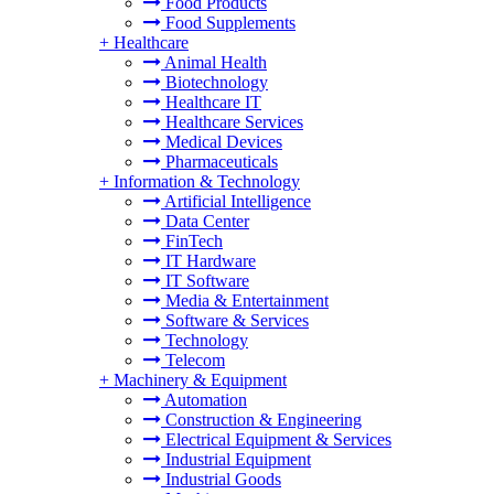
Food Products
Food Supplements
+
Healthcare
Animal Health
Biotechnology
Healthcare IT
Healthcare Services
Medical Devices
Pharmaceuticals
+
Information & Technology
Artificial Intelligence
Data Center
FinTech
IT Hardware
IT Software
Media & Entertainment
Software & Services
Technology
Telecom
+
Machinery & Equipment
Automation
Construction & Engineering
Electrical Equipment & Services
Industrial Equipment
Industrial Goods