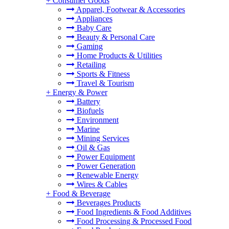
+
Consumer Goods
Apparel, Footwear & Accessories
Appliances
Baby Care
Beauty & Personal Care
Gaming
Home Products & Utilities
Retailing
Sports & Fitness
Travel & Tourism
+
Energy & Power
Battery
Biofuels
Environment
Marine
Mining Services
Oil & Gas
Power Equipment
Power Generation
Renewable Energy
Wires & Cables
+
Food & Beverage
Beverages Products
Food Ingredients & Food Additives
Food Processing & Processed Food