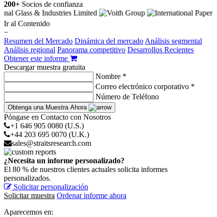
200+
Socios de confianza
Ir al Contenido
−
Resumen del Mercado
Dinámica del mercado
Análisis segmental
Análisis regional
Panorama competitivo
Desarrollos Recientes
Obtener este informe
Descargar muestra gratuita
Nombre *
Correo electrónico corporativo *
Número de Teléfono
Obtenga una Muestra Ahora
Póngase en Contacto con Nosotros
+1 646 905 0080 (U.S.)
+44 203 695 0070 (U.K.)
sales@straitsresearch.com
¿Necesita un informe personalizado?
El 80 % de nuestros clientes actuales solicita informes
personalizados.
Solicitar personalización
Solicitar muestra
Ordenar informe ahora
Aparecemos en: