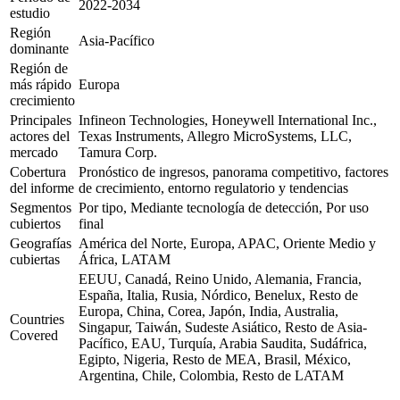
2022-2034
estudio
Región
Asia-Pacífico
dominante
Región de
más rápido
Europa
crecimiento
Principales
Infineon Technologies, Honeywell International Inc.,
actores del
Texas Instruments, Allegro MicroSystems, LLC,
mercado
Tamura Corp.
Cobertura
Pronóstico de ingresos, panorama competitivo, factores
del informe
de crecimiento, entorno regulatorio y tendencias
Segmentos
Por tipo, Mediante tecnología de detección, Por uso
cubiertos
final
Geografías
América del Norte, Europa, APAC, Oriente Medio y
cubiertas
África, LATAM
EEUU, Canadá, Reino Unido, Alemania, Francia,
España, Italia, Rusia, Nórdico, Benelux, Resto de
Europa, China, Corea, Japón, India, Australia,
Countries
Singapur, Taiwán, Sudeste Asiático, Resto de Asia-
Covered
Pacífico, EAU, Turquía, Arabia Saudita, Sudáfrica,
Egipto, Nigeria, Resto de MEA, Brasil, México,
Argentina, Chile, Colombia, Resto de LATAM