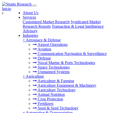
Inicio
About Us
Services
Customized Market Research
Syndicated Market
Research Reports
Transaction & Legal Intelligence
Advisory
Industries
+
Aerospace & Defense
Airport Operations
Aviation
Communication Navigation & Surveillance
Defense
Naval Marine & Ports Technologies
Space Technologies
Unmanned Systems
+
Agriculture
Agriculture & Farming
Agriculture Equipment & Machinery
Agriculture Technology
Animal Nutrition
Crop Protection
Fertilizers
Seed & Seed Technology
+
Automotive & Transportation