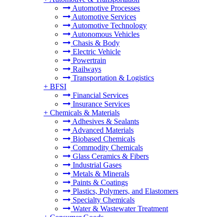
Automotive Processes
Automotive Services
Automotive Technology
Autonomous Vehicles
Chasis & Body
Electric Vehicle
Powertrain
Railways
Transportation & Logistics
+
BFSI
Financial Services
Insurance Services
+
Chemicals & Materials
Adhesives & Sealants
Advanced Materials
Biobased Chemicals
Commodity Chemicals
Glass Ceramics & Fibers
Industrial Gases
Metals & Minerals
Paints & Coatings
Plastics, Polymers, and Elastomers
Specialty Chemicals
Water & Wastewater Treatment