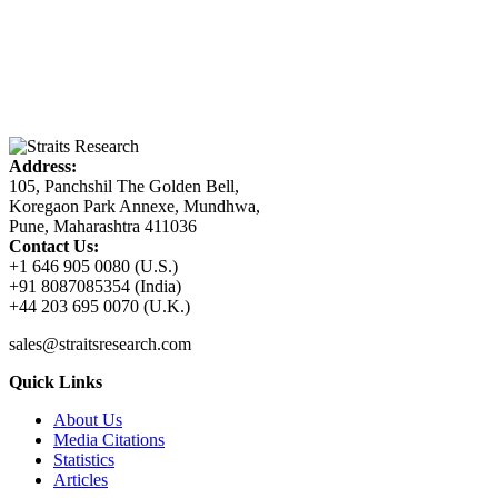
Address:
105, Panchshil The Golden Bell,
Koregaon Park Annexe, Mundhwa,
Pune, Maharashtra 411036
Contact Us:
+1 646 905 0080 (U.S.)
+91 8087085354 (India)
+44 203 695 0070 (U.K.)
sales@straitsresearch.com
Quick Links
About Us
Media Citations
Statistics
Articles