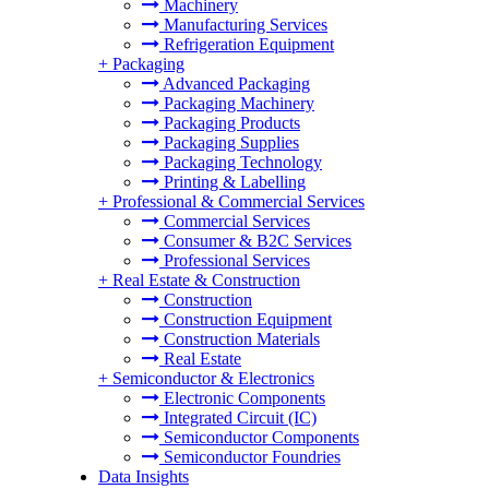
Machinery
Manufacturing Services
Refrigeration Equipment
+
Packaging
Advanced Packaging
Packaging Machinery
Packaging Products
Packaging Supplies
Packaging Technology
Printing & Labelling
+
Professional & Commercial Services
Commercial Services
Consumer & B2C Services
Professional Services
+
Real Estate & Construction
Construction
Construction Equipment
Construction Materials
Real Estate
+
Semiconductor & Electronics
Electronic Components
Integrated Circuit (IC)
Semiconductor Components
Semiconductor Foundries
Data Insights