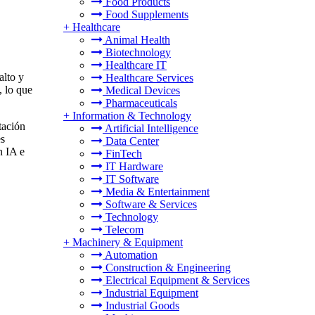
Food Products
Food Supplements
+
Healthcare
Animal Health
Biotechnology
Healthcare IT
alto y
Healthcare Services
, lo que
Medical Devices
Pharmaceuticals
+
Information & Technology
tación
Artificial Intelligence
es
Data Center
n IA e
FinTech
IT Hardware
IT Software
Media & Entertainment
Software & Services
Technology
Telecom
+
Machinery & Equipment
Automation
Construction & Engineering
Electrical Equipment & Services
Industrial Equipment
Industrial Goods