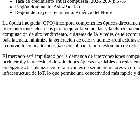
Tasa de crecimiento anual compuesta (2026-2034): 67%
Región dominante: Asia-Pacífico
Región de mayor crecimiento: América del Norte
La óptica integrada (CPO) incorpora componentes ópticos directament
interconexiones eléctricas para mejorar la velocidad y la eficiencia ene
computación de alto rendimiento, clústeres de IA y redes de telecom
baja latencia, minimiza la generación de calor y admite arquitecturas 
la convierte en una tecnología esencial para la infraestructura de re
El mercado está impulsado por la demanda de interconexiones compact
perimetral y la necesidad de soluciones ópticas escalables en redes em
emergentes, las alianzas entre fabricantes de semiconductores y compo
infraestructura de IoT, lo que permite una conectividad más rápida y de