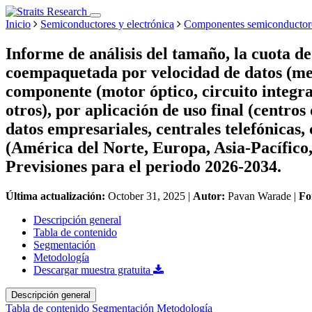
Inicio
Semiconductores y electrónica
Componentes semiconductor
Informe de análisis del tamaño, la cuota d
coempaquetada por velocidad de datos (meno
componente (motor óptico, circuito integrad
otros), por aplicación de uso final (centros
datos empresariales, centrales telefónicas
(América del Norte, Europa, Asia-Pacífico
Previsiones para el periodo 2026-2034.
Última actualización:
October 31, 2025
|
Autor:
Pavan Warade
|
Fo
Descripción general
Tabla de contenido
Segmentación
Metodología
Descargar muestra gratuita
Descripción general
Tabla de contenido
Segmentación
Metodología