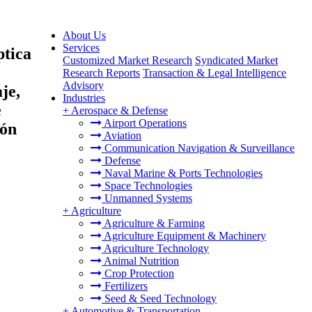
About Us
Services
ptica
Customized Market Research
Syndicated Market
Research Reports
Transaction & Legal Intelligence
Advisory
je,
Industries
e
+
Aerospace & Defense
Airport Operations
ión
Aviation
Communication Navigation & Surveillance
Defense
Naval Marine & Ports Technologies
Space Technologies
Unmanned Systems
+
Agriculture
Agriculture & Farming
Agriculture Equipment & Machinery
Agriculture Technology
Animal Nutrition
Crop Protection
Fertilizers
Seed & Seed Technology
+
Automotive & Transportation