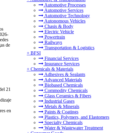
Automotive Processes
Automotive Services
Automotive Technology
Autonomous Vehicles
Chasis & Body
os
Electric Vehicle
2026-
Powertrain
redes
Railways
gas de
Transportation & Logistics
+
BFSI
Financial Services
Insurance Services
+
Chemicals & Materials
Adhesives & Sealants
Advanced Materials
Biobased Chemicals
del 21
Commodity Chemicals
Glass Ceramics & Fibers
dizaje
Industrial Gases
Metals & Minerals
res en
Paints & Coatings
Plastics, Polymers, and Elastomers
Specialty Chemicals
Water & Wastewater Treatment