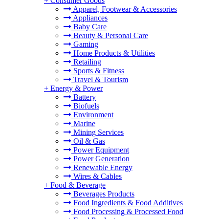
+
Consumer Goods
Apparel, Footwear & Accessories
Appliances
Baby Care
Beauty & Personal Care
Gaming
Home Products & Utilities
Retailing
Sports & Fitness
Travel & Tourism
+
Energy & Power
Battery
Biofuels
Environment
Marine
Mining Services
Oil & Gas
Power Equipment
Power Generation
Renewable Energy
Wires & Cables
+
Food & Beverage
Beverages Products
Food Ingredients & Food Additives
Food Processing & Processed Food