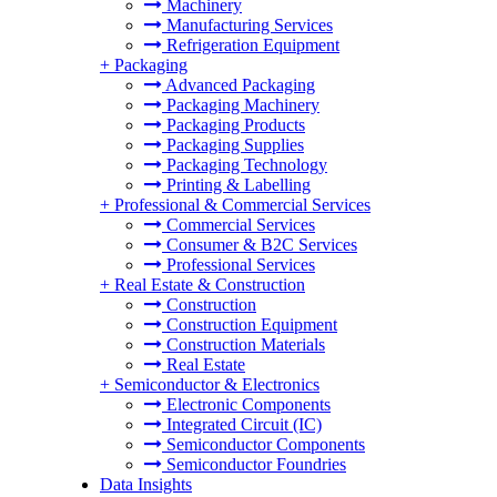
Machinery
Manufacturing Services
Refrigeration Equipment
+
Packaging
Advanced Packaging
Packaging Machinery
Packaging Products
Packaging Supplies
Packaging Technology
Printing & Labelling
+
Professional & Commercial Services
Commercial Services
Consumer & B2C Services
Professional Services
+
Real Estate & Construction
Construction
Construction Equipment
Construction Materials
Real Estate
+
Semiconductor & Electronics
Electronic Components
Integrated Circuit (IC)
Semiconductor Components
Semiconductor Foundries
Data Insights