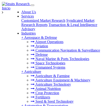
Inicio
About Us
Services
Customized Market Research
Syndicated Market
Research Reports
Transaction & Legal Intelligence
Advisory
Industries
+
Aerospace & Defense
Airport Operations
Aviation
Communication Navigation & Surveillance
Defense
Naval Marine & Ports Technologies
Space Technologies
Unmanned Systems
+
Agriculture
Agriculture & Farming
Agriculture Equipment & Machinery
Agriculture Technology
Animal Nutrition
Crop Protection
Fertilizers
Seed & Seed Technology
+
Automotive & Transportation