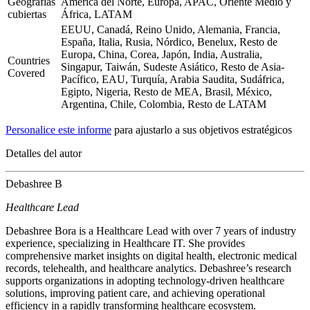
Geografías
América del Norte, Europa, APAC, Oriente Medio y
cubiertas
África, LATAM
EEUU, Canadá, Reino Unido, Alemania, Francia,
España, Italia, Rusia, Nórdico, Benelux, Resto de
Europa, China, Corea, Japón, India, Australia,
Countries
Singapur, Taiwán, Sudeste Asiático, Resto de Asia-
Covered
Pacífico, EAU, Turquía, Arabia Saudita, Sudáfrica,
Egipto, Nigeria, Resto de MEA, Brasil, México,
Argentina, Chile, Colombia, Resto de LATAM
Personalice este informe
para ajustarlo a sus objetivos estratégicos
Detalles del autor
Debashree B
Healthcare Lead
Debashree Bora is a Healthcare Lead with over 7 years of industry
experience, specializing in Healthcare IT. She provides
comprehensive market insights on digital health, electronic medical
records, telehealth, and healthcare analytics. Debashree’s research
supports organizations in adopting technology-driven healthcare
solutions, improving patient care, and achieving operational
efficiency in a rapidly transforming healthcare ecosystem.