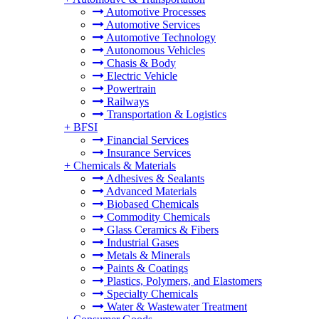
Automotive Processes
Automotive Services
Automotive Technology
Autonomous Vehicles
Chasis & Body
Electric Vehicle
Powertrain
Railways
Transportation & Logistics
+
BFSI
Financial Services
Insurance Services
+
Chemicals & Materials
Adhesives & Sealants
Advanced Materials
Biobased Chemicals
Commodity Chemicals
Glass Ceramics & Fibers
Industrial Gases
Metals & Minerals
Paints & Coatings
Plastics, Polymers, and Elastomers
Specialty Chemicals
Water & Wastewater Treatment