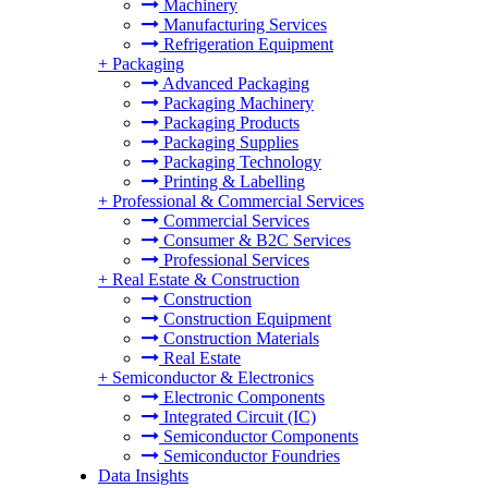
Machinery
Manufacturing Services
Refrigeration Equipment
+
Packaging
Advanced Packaging
Packaging Machinery
Packaging Products
Packaging Supplies
Packaging Technology
Printing & Labelling
+
Professional & Commercial Services
Commercial Services
Consumer & B2C Services
Professional Services
+
Real Estate & Construction
Construction
Construction Equipment
Construction Materials
Real Estate
+
Semiconductor & Electronics
Electronic Components
Integrated Circuit (IC)
Semiconductor Components
Semiconductor Foundries
Data Insights