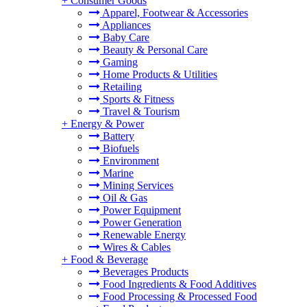
+
Consumer Goods
Apparel, Footwear & Accessories
Appliances
Baby Care
Beauty & Personal Care
Gaming
Home Products & Utilities
Retailing
Sports & Fitness
Travel & Tourism
+
Energy & Power
Battery
Biofuels
Environment
Marine
Mining Services
Oil & Gas
Power Equipment
Power Generation
Renewable Energy
Wires & Cables
+
Food & Beverage
Beverages Products
Food Ingredients & Food Additives
Food Processing & Processed Food