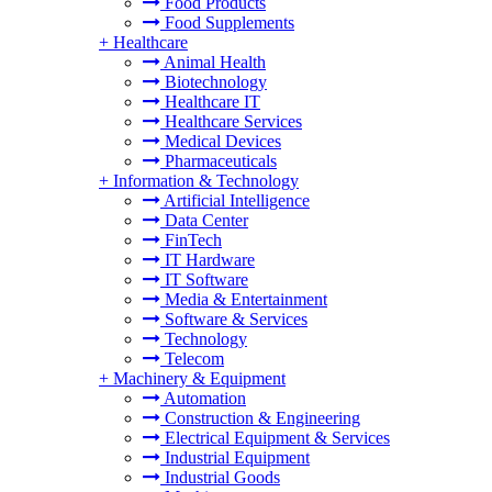
Food Products
Food Supplements
+
Healthcare
Animal Health
Biotechnology
Healthcare IT
Healthcare Services
Medical Devices
Pharmaceuticals
+
Information & Technology
Artificial Intelligence
Data Center
FinTech
IT Hardware
IT Software
Media & Entertainment
Software & Services
Technology
Telecom
+
Machinery & Equipment
Automation
Construction & Engineering
Electrical Equipment & Services
Industrial Equipment
Industrial Goods