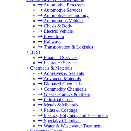
Automotive Processes
Automotive Services
Automotive Technology
Autonomous Vehicles
Chasis & Body
Electric Vehicle
Powertrain
Railways
Transportation & Logistics
+
BFSI
Financial Services
Insurance Services
+
Chemicals & Materials
Adhesives & Sealants
Advanced Materials
Biobased Chemicals
Commodity Chemicals
Glass Ceramics & Fibers
Industrial Gases
Metals & Minerals
Paints & Coatings
Plastics, Polymers, and Elastomers
Specialty Chemicals
Water & Wastewater Treatment