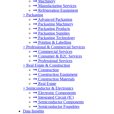
Machinery
Manufacturing Services
Refrigeration Equipment
+
Packaging
Advanced Packaging
Packaging Machinery
Packaging Products
Packaging Supplies
Packaging Technology
Printing & Labelling
+
Professional & Commercial Services
Commercial Services
Consumer & B2C Services
Professional Services
+
Real Estate & Construction
Construction
Construction Equipment
Construction Materials
Real Estate
+
Semiconductor & Electronics
Electronic Components
Integrated Circuit (IC)
Semiconductor Components
Semiconductor Foundries
Data Insights