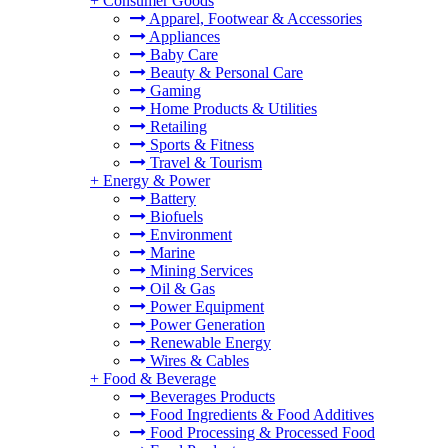
+
Consumer Goods
Apparel, Footwear & Accessories
Appliances
Baby Care
Beauty & Personal Care
Gaming
Home Products & Utilities
Retailing
Sports & Fitness
Travel & Tourism
+
Energy & Power
Battery
Biofuels
Environment
Marine
Mining Services
Oil & Gas
Power Equipment
Power Generation
Renewable Energy
Wires & Cables
+
Food & Beverage
Beverages Products
Food Ingredients & Food Additives
Food Processing & Processed Food