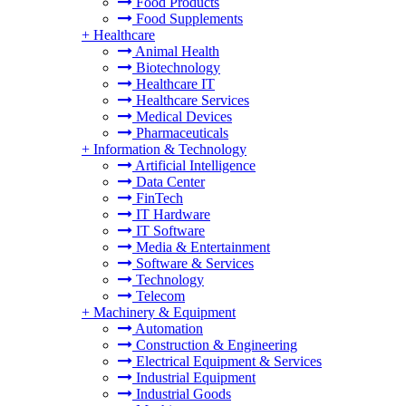
Food Products
Food Supplements
+
Healthcare
Animal Health
Biotechnology
Healthcare IT
Healthcare Services
Medical Devices
Pharmaceuticals
+
Information & Technology
Artificial Intelligence
Data Center
FinTech
IT Hardware
IT Software
Media & Entertainment
Software & Services
Technology
Telecom
+
Machinery & Equipment
Automation
Construction & Engineering
Electrical Equipment & Services
Industrial Equipment
Industrial Goods