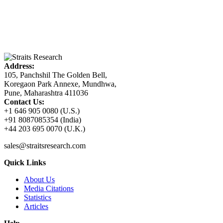
Address:
105, Panchshil The Golden Bell,
Koregaon Park Annexe, Mundhwa,
Pune, Maharashtra 411036
Contact Us:
+1 646 905 0080 (U.S.)
+91 8087085354 (India)
+44 203 695 0070 (U.K.)
sales@straitsresearch.com
Quick Links
About Us
Media Citations
Statistics
Articles