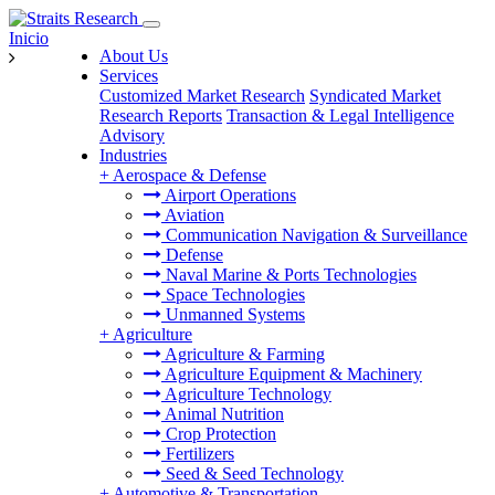
Inicio
About Us
Services
Customized Market Research
Syndicated Market
Research Reports
Transaction & Legal Intelligence
Advisory
Industries
+
Aerospace & Defense
Airport Operations
Aviation
Communication Navigation & Surveillance
Defense
Naval Marine & Ports Technologies
Space Technologies
Unmanned Systems
+
Agriculture
Agriculture & Farming
Agriculture Equipment & Machinery
Agriculture Technology
Animal Nutrition
Crop Protection
Fertilizers
Seed & Seed Technology
+
Automotive & Transportation