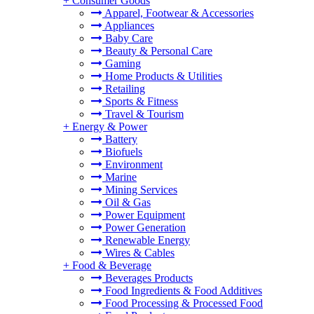
+
Consumer Goods
Apparel, Footwear & Accessories
Appliances
Baby Care
Beauty & Personal Care
Gaming
Home Products & Utilities
Retailing
Sports & Fitness
Travel & Tourism
+
Energy & Power
Battery
Biofuels
Environment
Marine
Mining Services
Oil & Gas
Power Equipment
Power Generation
Renewable Energy
Wires & Cables
+
Food & Beverage
Beverages Products
Food Ingredients & Food Additives
Food Processing & Processed Food