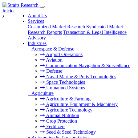
Inicio
About Us
Services
Customized Market Research
Syndicated Market
Research Reports
Transaction & Legal Intelligence
Advisory
Industries
+
Aerospace & Defense
Airport Operations
Aviation
Communication Navigation & Surveillance
Defense
Naval Marine & Ports Technologies
Space Technologies
Unmanned Systems
+
Agriculture
Agriculture & Farming
Agriculture Equipment & Machinery
Agriculture Technology
Animal Nutrition
Crop Protection
Fertilizers
Seed & Seed Technology
+
Automotive & Transportation