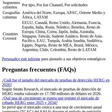
Segmentos
Por tipo, Por Ion Channel, Por solicitudes
cubiertos
Geografías
América del Norte, Europa, APAC, Oriente Medio y
cubiertas
África, LATAM
EEUU, Canadá, Reino Unido, Alemania, Francia,
España, Italia, Rusia, Nórdico, Benelux, Resto de
Europa, China, Corea, Japón, India, Australia,
Countries
Singapur, Taiwán, Sudeste Asiático, Resto de Asia-
Covered
Pacífico, EAU, Turquía, Arabia Saudita, Sudáfrica,
Egipto, Nigeria, Resto de MEA, Brasil, México,
Argentina, Chile, Colombia, Resto de LATAM
Personalice este informe
para ajustarlo a sus objetivos estratégicos
Preguntas frecuentes (FAQs)
¿Cuál fue el tamaño del mercado de pruebas de detección HERG en
2026?
Según Straits Research, el mercado de pruebas de detección de
HERG estaba valorado en 17.780 millones de dólares en 2026.
¿Qué tasa de crecimiento se espera que registre el mercado de
cribado HERG entre 2025 y 2034?
Se prevé que el mercado crezca a una tasa de crecimiento anual
compuesta (TCAC) del 8,94 % durante el período de previsión