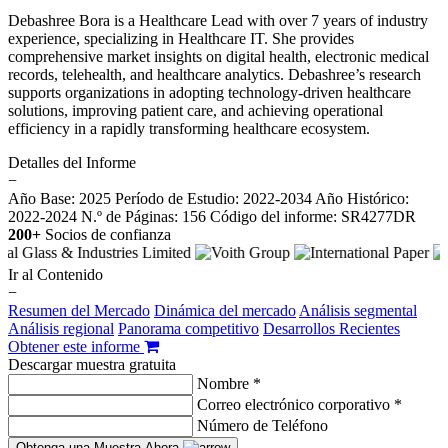
Debashree Bora is a Healthcare Lead with over 7 years of industry
experience, specializing in Healthcare IT. She provides
comprehensive market insights on digital health, electronic medical
records, telehealth, and healthcare analytics. Debashree’s research
supports organizations in adopting technology-driven healthcare
solutions, improving patient care, and achieving operational
efficiency in a rapidly transforming healthcare ecosystem.
Detalles del Informe
−
Año Base: 2025
Período de Estudio: 2022-2034
Año Histórico:
2022-2024
N.º de Páginas: 156
Código del informe: SR4277DR
200+
Socios de confianza
Ir al Contenido
−
Resumen del Mercado
Dinámica del mercado
Análisis segmental
Análisis regional
Panorama competitivo
Desarrollos Recientes
Obtener este informe
Descargar muestra gratuita
Nombre *
Correo electrónico corporativo *
Número de Teléfono
Obtenga una Muestra Ahora