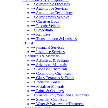
Automotive Processes
Automotive Services
Automotive Technology
Autonomous Vehicles
Chasis & Body
Electric Vehicle
Powertrain
Railways
Transportation & Logistics
+
BFSI
Financial Services
Insurance Services
+
Chemicals & Materials
Adhesives & Sealants
Advanced Materials
Biobased Chemicals
Commodity Chemicals
Glass Ceramics & Fibers
Industrial Gases
Metals & Minerals
Paints & Coatings
Plastics, Polymers, and Elastomers
Specialty Chemicals
Water & Wastewater Treatment