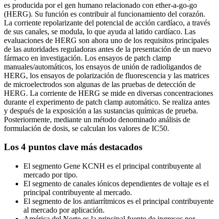
es producida por el gen humano relacionado con ether-a-go-go
(HERG). Su función es contribuir al funcionamiento del corazón.
La corriente repolarizante del potencial de acción cardíaco, a través
de sus canales, se modula, lo que ayuda al latido cardíaco. Las
evaluaciones de HERG son ahora uno de los requisitos principales
de las autoridades reguladoras antes de la presentación de un nuevo
fármaco en investigación. Los ensayos de patch clamp
manuales/automáticos, los ensayos de unión de radioligandos de
HERG, los ensayos de polarización de fluorescencia y las matrices
de microelectrodos son algunas de las pruebas de detección de
HERG. La corriente de HERG se mide en diversas concentraciones
durante el experimento de patch clamp automático. Se realiza antes
y después de la exposición a las sustancias químicas de prueba.
Posteriormente, mediante un método denominado análisis de
formulación de dosis, se calculan los valores de IC50.
Los 4 puntos clave más destacados
El segmento Gene KCNH es el principal contribuyente al
mercado por tipo.
El segmento de canales iónicos dependientes de voltaje es el
principal contribuyente al mercado.
El segmento de los antiarrítmicos es el principal contribuyente
al mercado por aplicación.
América del Norte es la principal fuente de ingresos por