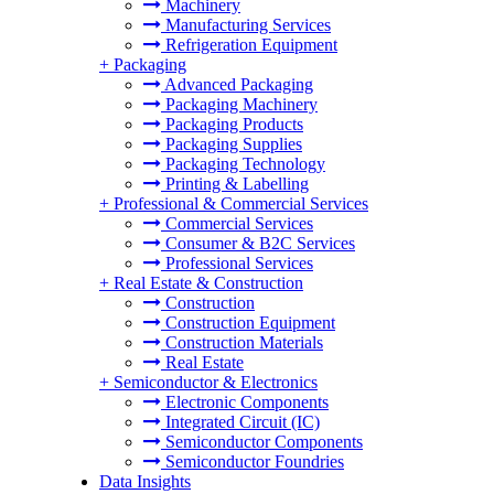
Machinery
Manufacturing Services
Refrigeration Equipment
+
Packaging
Advanced Packaging
Packaging Machinery
Packaging Products
Packaging Supplies
Packaging Technology
Printing & Labelling
+
Professional & Commercial Services
Commercial Services
Consumer & B2C Services
Professional Services
+
Real Estate & Construction
Construction
Construction Equipment
Construction Materials
Real Estate
+
Semiconductor & Electronics
Electronic Components
Integrated Circuit (IC)
Semiconductor Components
Semiconductor Foundries
Data Insights