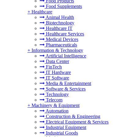
Food Products
Food Supplements
+
Healthcare
Animal Health
Biotechnology
Healthcare IT
Healthcare Services
Medical Devices
Pharmaceuticals
+
Information & Technology
Artificial Intelligence
Data Center
FinTech
IT Hardware
IT Software
Media & Entertainment
Software & Services
Technology
Telecom
+
Machinery & Equipment
Automation
Construction & Engineering
Electrical Equipment & Services
Industrial Equipment
Industrial Goods