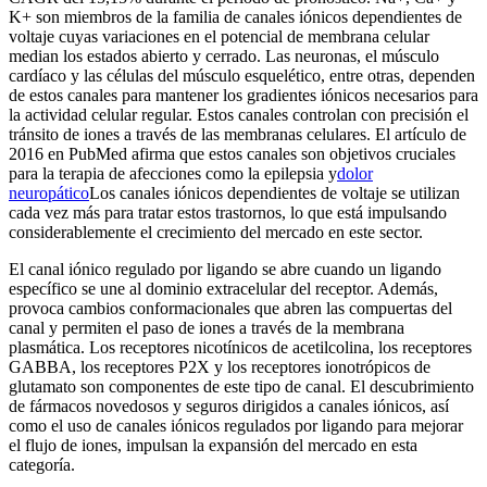
K+ son miembros de la familia de canales iónicos dependientes de
voltaje cuyas variaciones en el potencial de membrana celular
median los estados abierto y cerrado. Las neuronas, el músculo
cardíaco y las células del músculo esquelético, entre otras, dependen
de estos canales para mantener los gradientes iónicos necesarios para
la actividad celular regular. Estos canales controlan con precisión el
tránsito de iones a través de las membranas celulares. El artículo de
2016 en PubMed afirma que estos canales son objetivos cruciales
para la terapia de afecciones como la epilepsia y
dolor
neuropático
Los canales iónicos dependientes de voltaje se utilizan
cada vez más para tratar estos trastornos, lo que está impulsando
considerablemente el crecimiento del mercado en este sector.
El canal iónico regulado por ligando se abre cuando un ligando
específico se une al dominio extracelular del receptor. Además,
provoca cambios conformacionales que abren las compuertas del
canal y permiten el paso de iones a través de la membrana
plasmática. Los receptores nicotínicos de acetilcolina, los receptores
GABBA, los receptores P2X y los receptores ionotrópicos de
glutamato son componentes de este tipo de canal. El descubrimiento
de fármacos novedosos y seguros dirigidos a canales iónicos, así
como el uso de canales iónicos regulados por ligando para mejorar
el flujo de iones, impulsan la expansión del mercado en esta
categoría.