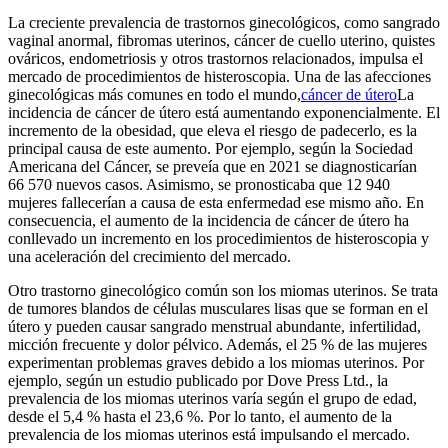
La creciente prevalencia de trastornos ginecológicos, como sangrado
vaginal anormal, fibromas uterinos, cáncer de cuello uterino, quistes
ováricos, endometriosis y otros trastornos relacionados, impulsa el
mercado de procedimientos de histeroscopia. Una de las afecciones
ginecológicas más comunes en todo el mundo,
cáncer de útero
La
incidencia de cáncer de útero está aumentando exponencialmente. El
incremento de la obesidad, que eleva el riesgo de padecerlo, es la
principal causa de este aumento. Por ejemplo, según la Sociedad
Americana del Cáncer, se preveía que en 2021 se diagnosticarían
66 570 nuevos casos. Asimismo, se pronosticaba que 12 940
mujeres fallecerían a causa de esta enfermedad ese mismo año. En
consecuencia, el aumento de la incidencia de cáncer de útero ha
conllevado un incremento en los procedimientos de histeroscopia y
una aceleración del crecimiento del mercado.
Otro trastorno ginecológico común son los miomas uterinos. Se trata
de tumores blandos de células musculares lisas que se forman en el
útero y pueden causar sangrado menstrual abundante, infertilidad,
micción frecuente y dolor pélvico. Además, el 25 % de las mujeres
experimentan problemas graves debido a los miomas uterinos. Por
ejemplo, según un estudio publicado por Dove Press Ltd., la
prevalencia de los miomas uterinos varía según el grupo de edad,
desde el 5,4 % hasta el 23,6 %. Por lo tanto, el aumento de la
prevalencia de los miomas uterinos está impulsando el mercado.