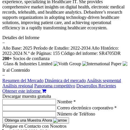
experience, specializing in Healthcare IT. She provides
comprehensive market insights on digital health, electronic medical
records, telehealth, and healthcare analytics. Debashree’s research
supports organizations in adopting technology-driven healthcare
solutions, improving patient care, and achieving operational
efficiency in a rapidly transforming healthcare ecosystem.
Detalles del Informe
−
Año Base: 2025
Período de Estudio: 2022-2034
Año Histórico:
2022-2024
N.º de Páginas: 155
Código del informe: SR4705DR
200+
Socios de confianza
Ir al Contenido
−
Resumen del Mercado
Dinámica del mercado
Análisis segmental
Análisis regional
Panorama competitivo
Desarrollos Recientes
Obtener este informe
Descargar muestra gratuita
Nombre *
Correo electrónico corporativo *
Número de Teléfono
Obtenga una Muestra Ahora
Póngase en Contacto con Nosotros