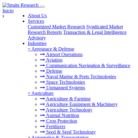
Inicio
About Us
Services
Customized Market Research
Syndicated Market
Research Reports
Transaction & Legal Intelligence
Advisory
Industries
+
Aerospace & Defense
Airport Operations
Aviation
Communication Navigation & Surveillance
Defense
Naval Marine & Ports Technologies
Space Technologies
Unmanned Systems
+
Agriculture
Agriculture & Farming
Agriculture Equipment & Machinery
Agriculture Technology
Animal Nutrition
Crop Protection
Fertilizers
Seed & Seed Technology
+
Automotive & Transportation