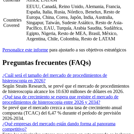
EEUU, Canadá, Reino Unido, Alemania, Francia,
España, Italia, Rusia, Nórdico, Benelux, Resto de
Europa, China, Corea, Japón, India, Australia,
Countries
Singapur, Taiwán, Sudeste Asiático, Resto de Asia-
Covered
Pacífico, EAU, Turquía, Arabia Saudita, Sudáfrica,
Egipto, Nigeria, Resto de MEA, Brasil, México,
Argentina, Chile, Colombia, Resto de LATAM
Personalice este informe
para ajustarlo a sus objetivos estratégicos
Preguntas frecuentes (FAQs)
¿Cuál será el tamaño del mercado de procedimientos de
histeroscopia en 2026?
Según Straits Research, se prevé que el mercado de procedimientos
de histeroscopia alcance los 10.630 millones de dólares en 2026.
¿Qué tasa de crecimiento se espera que registre el mercado de
procedimientos de histeroscopia entre 2026 y 2034?
Se prevé que el mercado crezca a una tasa de crecimiento anual
compuesta (TCAC) del 6,47 % durante el período de previsión
2026-2034.
¿Qué empresas del mercado están dando forma al panorama
competitivo?