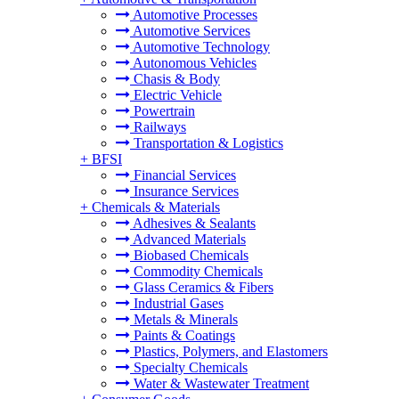
Automotive Processes
Automotive Services
Automotive Technology
Autonomous Vehicles
Chasis & Body
Electric Vehicle
Powertrain
Railways
Transportation & Logistics
+
BFSI
Financial Services
Insurance Services
+
Chemicals & Materials
Adhesives & Sealants
Advanced Materials
Biobased Chemicals
Commodity Chemicals
Glass Ceramics & Fibers
Industrial Gases
Metals & Minerals
Paints & Coatings
Plastics, Polymers, and Elastomers
Specialty Chemicals
Water & Wastewater Treatment