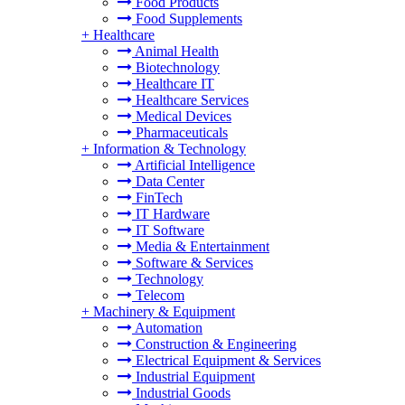
Food Products
Food Supplements
+
Healthcare
Animal Health
Biotechnology
Healthcare IT
Healthcare Services
Medical Devices
Pharmaceuticals
+
Information & Technology
Artificial Intelligence
Data Center
FinTech
IT Hardware
IT Software
Media & Entertainment
Software & Services
Technology
Telecom
+
Machinery & Equipment
Automation
Construction & Engineering
Electrical Equipment & Services
Industrial Equipment
Industrial Goods