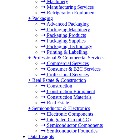
Machinery
Manufacturing Services
Refrigeration Equipment
+
Packaging
Advanced Packaging
Packaging Machinery
Packaging Products
Packaging Supplies
Packaging Technology
Printing & Labelling
+
Professional & Commercial Services
Commercial Services
Consumer & B2C Services
Professional Services
+
Real Estate & Construction
Construction
Construction Equipment
Construction Materials
Real Estate
+
Semiconductor & Electronics
Electronic Components
Integrated Circuit (IC)
Semiconductor Components
Semiconductor Foundries
Data Insights