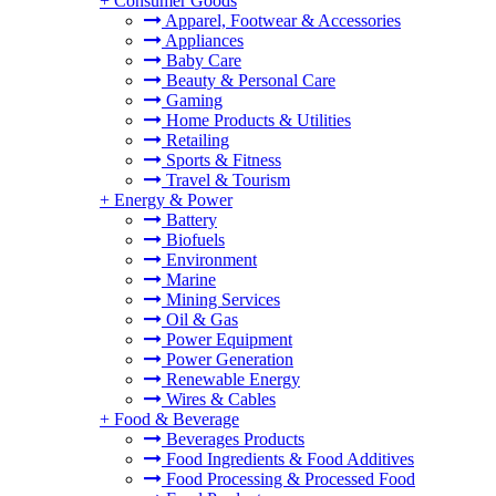
+
Consumer Goods
Apparel, Footwear & Accessories
Appliances
Baby Care
Beauty & Personal Care
Gaming
Home Products & Utilities
Retailing
Sports & Fitness
Travel & Tourism
+
Energy & Power
Battery
Biofuels
Environment
Marine
Mining Services
Oil & Gas
Power Equipment
Power Generation
Renewable Energy
Wires & Cables
+
Food & Beverage
Beverages Products
Food Ingredients & Food Additives
Food Processing & Processed Food