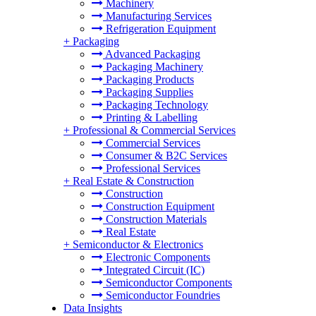
Machinery
Manufacturing Services
Refrigeration Equipment
+
Packaging
Advanced Packaging
Packaging Machinery
Packaging Products
Packaging Supplies
Packaging Technology
Printing & Labelling
+
Professional & Commercial Services
Commercial Services
Consumer & B2C Services
Professional Services
+
Real Estate & Construction
Construction
Construction Equipment
Construction Materials
Real Estate
+
Semiconductor & Electronics
Electronic Components
Integrated Circuit (IC)
Semiconductor Components
Semiconductor Foundries
Data Insights