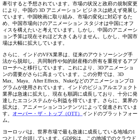
牽引すると予想されています。市場の状況と政府の規制変更
により、中国の 3D アニメーション ビジネスは絶えず発展し
ています。中国映画に取り組み、市場の変化に対応するた
め、中国市場向けのアニメーション スタジオは中国にオフ
ィスを構えたいと考えています。しかし、中国のアニメーシ
ョン予算は現在それほど大きくありません。しかし、中国市
場は大幅に拡大しています。
さらに、インドのVFX業界は、従来のアウトソーシング手
法から脱却し、共同制作や知的財産権の所有を重視するアプ
ローチへと移行しています。これにより、3Dアニメーショ
ンの需要がさらに高まっています。この分野では、3D
Max、Maya、After Effects、Nukeなどのアニメーションプロ
グラムが使用されています。インドのビジュアルエフェクト
業界は急速に拡大し、現在も順調に成長しており、十分に発
達したエコシステムから利益を得ています。さらに、業界の
拡大は、アニメーションコンテンツによって促進されていま
す。
オーバー・ザ・トップ（OTT）
インドのプラットフォー
ム。
ヨーロッパは、世界市場で最も急速に成長している地域の1
つとして台頭しています。GDPRは、この地域でのクラウド