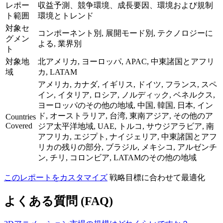
レポー
収益予測、競争環境、成長要因、環境および規制
ト範囲
環境とトレンド
対象セ
コンポーネント別, 展開モード別, テクノロジーに
グメン
よる, 業界別
ト
対象地
北アメリカ, ヨーロッパ, APAC, 中東諸国とアフリ
域
カ, LATAM
アメリカ, カナダ, イギリス, ドイツ, フランス, スペ
イン, イタリア, ロシア, ノルディック, ベネルクス,
ヨーロッパのその他の地域, 中国, 韓国, 日本, イン
ド, オーストラリア, 台湾, 東南アジア, その他のア
Countries
Covered
ジア太平洋地域, UAE, トルコ, サウジアラビア, 南
アフリカ, エジプト, ナイジェリア, 中東諸国とアフ
リカの残りの部分, ブラジル, メキシコ, アルゼンチ
ン, チリ, コロンビア, LATAMのその他の地域
このレポートをカスタマイズ
戦略目標に合わせて最適化
よくある質問 (FAQ)