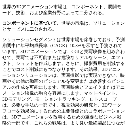
世界の3Dアニメーション市場は、コンポーネント、展開モ
ード、技術、および産業分野によって二分される。
コンポーネントに基づいて、
世界の市場は、ソリューション
とサービスに二分される。
ソリューションセグメントは世界市場を席巻しており、予測
期間中に年平均成長率（CAGR）10.8%を示すと予測されて
います。3Dアニメーションでは、CGIと実写映像を組み合わ
せて、実写では不可能または危険なリアルなシーン、エフェ
クト、ショットを作成します。さらに、撮影費用を削減する
ことでコスト削減にもつながります。その結果、3Dアニメ
ーションソリューションは、実写撮影では実現できない、映
画やその他の動画のビジュアルを変更または改善するビジュ
アルの作成を可能にします。実写映像とフェイクまたはアニ
メーション映像の融合を容易にします。マットペイント、
3Dモデリング、モーショントラッキング、ロトスコープ
は、必要な手法の一部です。視覚効果の研究と、3Dワーク
フローを効果的にするための主要俳優とのコラボレーション
は、3Dアニメーションを改善するための重要なビジネス戦
略の一部です。これらの戦略は、より良い最終製品につなが