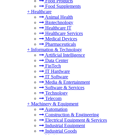
Food Products
Food Supplements
+
Healthcare
Animal Health
Biotechnology
Healthcare IT
Healthcare Services
Medical Devices
Pharmaceuticals
+
Information & Technology
Artificial Intelligence
Data Center
FinTech
IT Hardware
IT Software
Media & Entertainment
Software & Services
Technology
Telecom
+
Machinery & Equipment
Automation
Construction & Engineering
Electrical Equipment & Services
Industrial Equipment
Industrial Goods