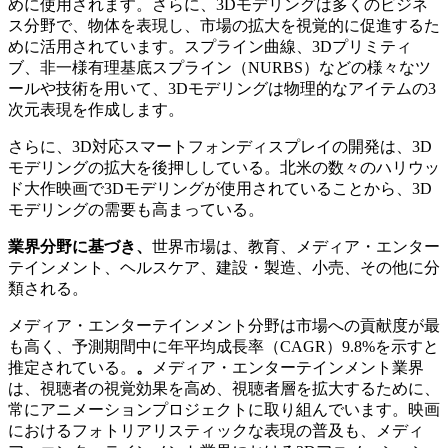
めに使用されます。さらに、3Dモデリングは多くのビジネ
ス分野で、物体を表現し、市場の拡大を視覚的に促進するた
めに活用されています。スプライン曲線、3Dプリミティ
ブ、非一様有理基底スプライン（NURBS）などの様々なツ
ールや技術を用いて、3Dモデリングは物理的なアイテムの3
次元表現を作成します。
さらに、3D対応スマートフォンディスプレイの開発は、3D
モデリングの拡大を後押ししている。北米の数々のハリウッ
ド大作映画で3Dモデリングが使用されていることから、3D
モデリングの需要も高まっている。
業界分野に基づき、
世界市場は、教育、メディア・エンター
テインメント、ヘルスケア、建設・製造、小売、その他に分
類される。
メディア・エンターテインメント分野は市場への貢献度が最
も高く、予測期間中に年平均成長率（CAGR）9.8%を示すと
推定されている。
。
メディア・エンターテインメント業界
は、視聴者の視覚効果を高め、視聴者層を拡大するために、
常にアニメーションプロジェクトに取り組んでいます。映画
におけるフォトリアリスティックな表現の普及も、メディ