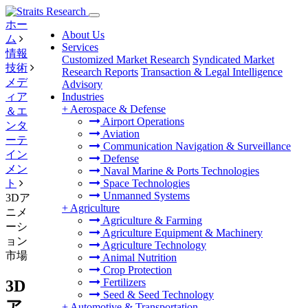
ホー
About Us
ム
Services
情報
Customized Market Research
Syndicated Market
技術
Research Reports
Transaction & Legal Intelligence
メデ
Advisory
ィア
Industries
+
Aerospace & Defense
＆エ
Airport Operations
ンタ
Aviation
ーテ
Communication Navigation & Surveillance
イン
Defense
メン
Naval Marine & Ports Technologies
ト
Space Technologies
Unmanned Systems
3Dア
+
Agriculture
ニメ
Agriculture & Farming
ーシ
Agriculture Equipment & Machinery
ョン
Agriculture Technology
市場
Animal Nutrition
Crop Protection
Fertilizers
3D
Seed & Seed Technology
ア
+
Automotive & Transportation