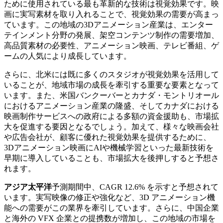
ために使用されている最も革新的な技術は視覚効果です。映
画に実写素材を取り入れることで、視覚効果の需要が高まっ
ています。この地域の3Dアニメーション産業は、エンター
テインメント分野の発展、架空コンテンツ制作の需要増加、
高品質素材の必要性、アニメーション映画、テレビ番組、ゲ
ームの人気により成長しています。
さらに、北米には既に多くのスタジオが視覚効果を活用して
いることが、地域市場の成長を牽引する重要な要素となって
います。また、米国バンクーバーとカナダ・モントリオール
におけるアニメーション産業の隆盛、そしてカナダにおける
映画制作サービスへの政府による多額の資金援助も、市場拡
大を促進する要因となるでしょう。加えて、様々な映画会社
や広告会社が、顧客に優れた視覚効果を提供するために、
3Dアニメーション映画にAIや機械学習といった最新技術を
早期に導入していることも、市場拡大を後押しすると予想さ
れます。
アジア太平洋
予測期間中、CAGR 12.6% を示すと予想されて
います。実写映像の修正や強化など、3D アニメーション機
能への需要がこの業界を牽引しています。さらに、中国企業
と海外の VFX 企業との提携数が増加し、この地域の市場を