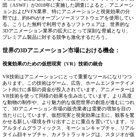
団（ASWF）が2018年に実施した調査によると、アニメーシ
ョンおよびVFX業界、特にアニメーションと視覚効果の分
野では、約84%がオープンソースソフトウェアを使用してい
る。こうした無料で利用できるソフトウェアは、世界的な
3Dアニメーション業界の拡大にとって深刻な脅威となり、
プレミアム製品に対する競争も激化するだろう。
世界の3Dアニメーション市場における機会：
視覚効果のための仮想現実（VR）技術の統合
VR技術はアニメーションにとって重要なツールになりつつ
あります。この技術はゲーム、広告、ホームエンターテイメ
ント向けに多額の資金が投入されています。アニメーターは
VR技術を使って同様の効果を生み出しています。より高度
な動物の制作や、より魅力的な仮想世界の創造が進むにつれ
て、3Dアニメーション市場の販売業者は需要の増加を目の
当たりにしています。仮想現実と視覚効果は主に、観客を驚
かせる新しい環境を作り出すことに重点を置いています。リ
アルタイムグラフィックス、モーションキャプチャ、リアル
タイム顔キャプチャ、カメラトラッキングは、スタジオが仮