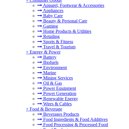
+
Consumer Goods
Apparel, Footwear & Accessories
Appliances
Baby Care
Beauty & Personal Care
Gaming
Home Products & Utilities
Retailing
Sports & Fitness
Travel & Tourism
+
Energy & Power
Battery
Biofuels
Environment
Marine
Mining Services
Oil & Gas
Power Equipment
Power Generation
Renewable Energy
Wires & Cables
+
Food & Beverage
Beverages Products
Food Ingredients & Food Additives
Food Processing & Processed Food