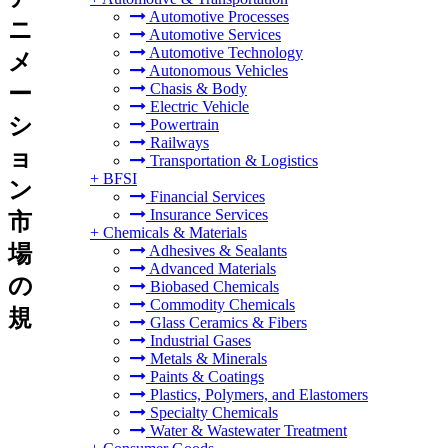
Automotive Processes
ニ
Automotive Services
Automotive Technology
メ
Autonomous Vehicles
Chasis & Body
ー
Electric Vehicle
シ
Powertrain
Railways
ョ
Transportation & Logistics
+
BFSI
ン
Financial Services
Insurance Services
市
+
Chemicals & Materials
場
Adhesives & Sealants
Advanced Materials
の
Biobased Chemicals
Commodity Chemicals
規
Glass Ceramics & Fibers
Industrial Gases
Metals & Minerals
Paints & Coatings
Plastics, Polymers, and Elastomers
Specialty Chemicals
Water & Wastewater Treatment