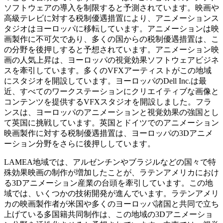
ソフトウェアの導入を制限すると予測されています。映画や
高級テレビに対する税制優遇措置により、アニメーションス
タジオはヨーロッパに移転しています。アニメーションは映
画製作に不可欠であり、多くの国からの税制優遇措置は、こ
の分野を後押しすると予想されています。アニメーション映
画の人気上昇は、ヨーロッパの視覚効果ソフトウェアビジネ
スを牽引しています。多くのVFXアーティストがこの地域
にスタジオを開設しています。ヨーロッパのDell Inc.は最
近、すべてのワークステーションにクリエイティブな画像と
コンテンツを提供するVFXスタジオを開設しました。フラ
ンスは、ヨーロッパのアニメーションと視覚効果の強国とし
て英国に挑戦しています。英国とドイツでのアニメーション
映画製作に対する税制優遇措置は、ヨーロッパの3Dアニメ
ーション分野をさらに後押ししています。
LAMEA地域では、アルゼンチンやブラジルなどの国々で特
殊効果映画の制作が増加したことが、ラテンアメリカにおけ
る3Dアニメーション産業の台頭を牽引しています。この地
域では、いくつかの技術開発が進んでいます。ラテンアメリ
カの映画製作者が米国や多くのヨーロッパ諸国と共同で立ち
上げている多国籍共同制作は、この地域の3Dアニメーショ