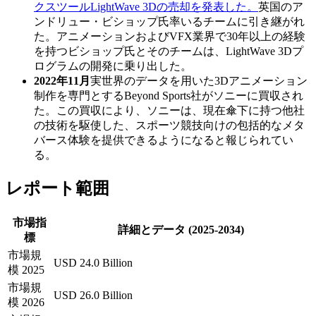
クスツールLightWave 3Dの売却を発表した。
英国のア
ンドリュー・ビショップ氏率いるチームに引き継がれ
た。アニメーションおよびVFX業界で30年以上の経験
を持つビショップ氏とそのチームは、LightWave 3Dプ
ログラムの開発に乗り出した。
2022年11月
実世界のデータを用いた3Dアニメーション
制作を専門とするBeyond Sports社がソニーに買収され
た。この買収により、ソニーは、現在傘下に持つ他社
の技術を駆使した、スポーツ競技向けの包括的なメタ
バース体験を提供できるようになると報じられてい
る。
レポート範囲
市場指
詳細とデータ (2025-2034)
標
市場規
USD 24.0 Billion
模 2025
市場規
USD 26.0 Billion
模 2026