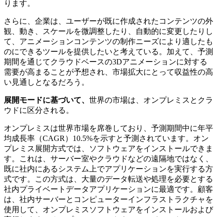
ります。
さらに、企業は、ユーザーが既に作成されたコンテンツの外
観、動き、スケールを微調整したり、自動的に変更したりし
て、アニメーションコンテンツの制作ニーズにより適したも
のにできるツールを提供したいと考えている。加えて、予測
期間を通じてクラウドベースの3Dアニメーションに対する
需要が高まることが予想され、市場拡大にとって収益性の高
い見通しとなるだろう。
展開モードに基づいて、
世界の市場は、オンプレミスとクラ
ウドに区分される。
オンプレミスは世界市場を席巻しており、予測期間中に年平
均成長率（CAGR）10.5%を示すと予測されています。オン
プレミス展開方式では、ソフトウェアをインストールできま
す。これは、サーバー室やクラウドなどの遠隔地ではなく、
既に社内にあるシステム上でアプリケーションを実行する方
式です。この方式は、大量のデータ転送や処理を必要とする
社内プライベートデータアプリケーションに最適です。顧客
は、社内サーバーとコンピューターインフラストラクチャを
使用して、オンプレミスソフトウェアをインストールおよび