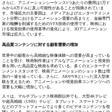
さらに、アニメーションシーケンス1つあたりの費用は1万ド
ルから6万ドルに及ぶ可能性があることが指摘されていま
す。市場拡大の主要因は、メディアおよびエンターテインメ
ント分野におけるアニメーション需要の高まりと、金融専門
家の報酬を削減するためのVFX技術の使用です。映画にお
ける視覚効果の使用基準の進化により、3Dアニメーション
市場は拡大しています。
高品質コンテンツに対する顧客需要の増加
世界中の顧客から高精細な映像体験への需要が高まっている
ことを受け、映画制作者はリアルなアニメーションと視覚効
果を用いた高品質な映画を求めている。多くのエンターテイ
ンメントスタジオで、映画アニメーションのショット数は増
加の一途を辿っている。さらに、ARやVRといった没入型体
験を支えるため、アニメーションや視覚効果コンテンツへの
需要も大幅に増加している。
人々は、マルチプレックス映画館以外でも、大型4Kテレビ
や超高精細（UHD）テレビ、タブレット、スマートフォン
などのプラットフォームでより多くのビデオコンテンツを視
聴している。デジタルビデオコンテンツプラットフォームの