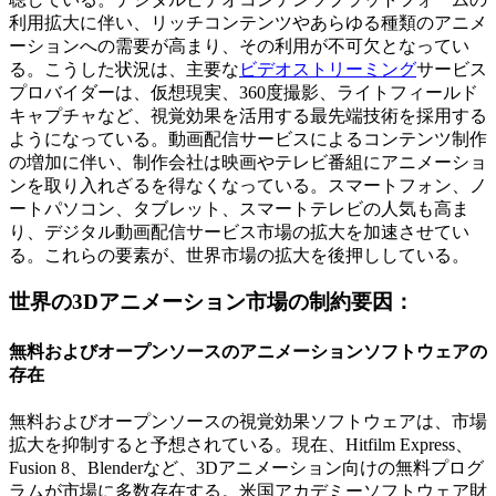
利用拡大に伴い、リッチコンテンツやあらゆる種類のアニメ
ーションへの需要が高まり、その利用が不可欠となってい
る。こうした状況は、主要な
ビデオストリーミング
サービス
プロバイダーは、仮想現実、360度撮影、ライトフィールド
キャプチャなど、視覚効果を活用する最先端技術を採用する
ようになっている。動画配信サービスによるコンテンツ制作
の増加に伴い、制作会社は映画やテレビ番組にアニメーショ
ンを取り入れざるを得なくなっている。スマートフォン、ノ
ートパソコン、タブレット、スマートテレビの人気も高ま
り、デジタル動画配信サービス市場の拡大を加速させてい
る。これらの要素が、世界市場の拡大を後押ししている。
世界の3Dアニメーション市場の制約要因：
無料およびオープンソースのアニメーションソフトウェアの
存在
無料およびオープンソースの視覚効果ソフトウェアは、市場
拡大を抑制すると予想されている。現在、Hitfilm Express、
Fusion 8、Blenderなど、3Dアニメーション向けの無料プログ
ラムが市場に多数存在する。米国アカデミーソフトウェア財