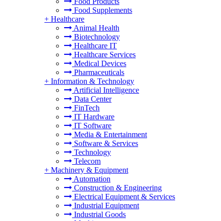
Food Products
Food Supplements
+
Healthcare
Animal Health
Biotechnology
Healthcare IT
Healthcare Services
Medical Devices
Pharmaceuticals
+
Information & Technology
Artificial Intelligence
Data Center
FinTech
IT Hardware
IT Software
Media & Entertainment
Software & Services
Technology
Telecom
+
Machinery & Equipment
Automation
Construction & Engineering
Electrical Equipment & Services
Industrial Equipment
Industrial Goods