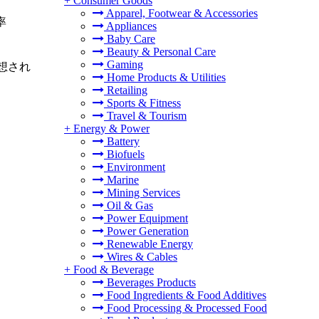
+
Consumer Goods
Apparel, Footwear & Accessories
率
Appliances
Baby Care
Beauty & Personal Care
Gaming
想され
Home Products & Utilities
Retailing
Sports & Fitness
Travel & Tourism
+
Energy & Power
Battery
Biofuels
Environment
Marine
Mining Services
Oil & Gas
Power Equipment
Power Generation
Renewable Energy
Wires & Cables
+
Food & Beverage
Beverages Products
Food Ingredients & Food Additives
Food Processing & Processed Food