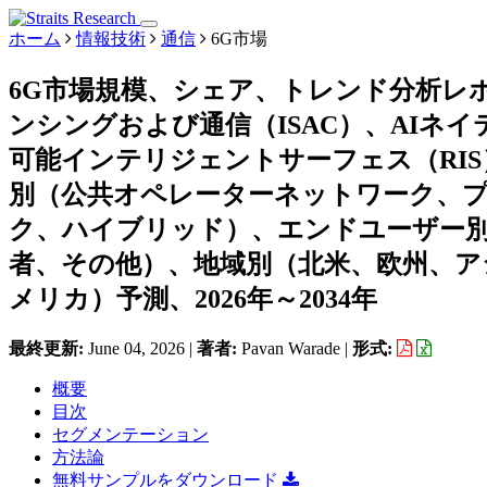
ホーム
情報技術
通信
6G市場
6G市場規模、シェア、トレンド分析レ
ンシングおよび通信（ISAC）、AIネ
可能インテリジェントサーフェス（RIS）、
別（公共オペレーターネットワーク、プ
ク、ハイブリッド）、エンドユーザー
者、その他）、地域別（北米、欧州、ア
メリカ）予測、2026年～2034年
最終更新:
June 04, 2026
|
著者:
Pavan Warade
|
形式:
概要
目次
セグメンテーション
方法論
無料サンプルをダウンロード