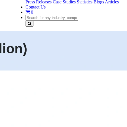
Press Releases
Case Studies
Statistics
Blogs
Articles
Contact Us
0