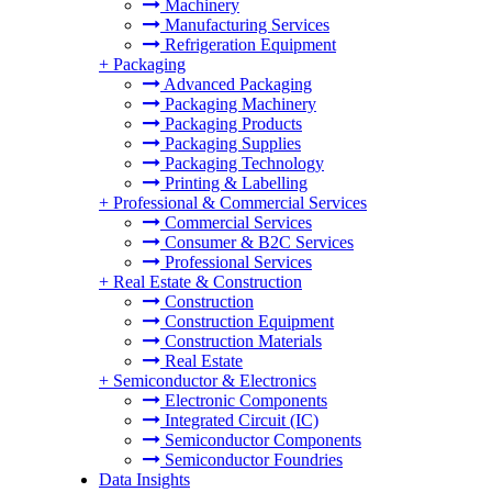
Machinery
Manufacturing Services
Refrigeration Equipment
+
Packaging
Advanced Packaging
Packaging Machinery
Packaging Products
Packaging Supplies
Packaging Technology
Printing & Labelling
+
Professional & Commercial Services
Commercial Services
Consumer & B2C Services
Professional Services
+
Real Estate & Construction
Construction
Construction Equipment
Construction Materials
Real Estate
+
Semiconductor & Electronics
Electronic Components
Integrated Circuit (IC)
Semiconductor Components
Semiconductor Foundries
Data Insights