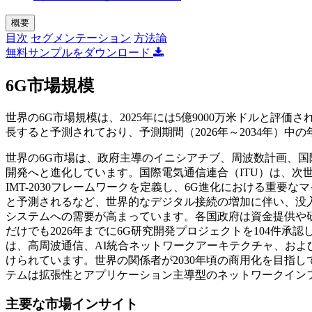
概要
目次
セグメンテーション
方法論
無料サンプルをダウンロード
6G市場規模
世界の6G市場規模は、2025年には5億9000万米ドルと評価され、
長すると予測されており、予測期間（2026年～2034年）中の
世界の6G市場は、政府主導のイニシアチブ、周波数計画、
開発へと進化しています。国際電気通信連合（ITU）は、次
IMT-2030フレームワークを定義し、6G進化における重要な
と予測されるなど、世界的なデジタル接続の増加に伴い、没
システムへの需要が高まっています。各国政府は資金提供や
だけでも2026年までに6G研究開発プロジェクトを104件
は、高周波通信、AI統合ネットワークアーキテクチャ、お
けられています。世界の関係者が2030年頃の商用化を目指
テムは拡張性とアプリケーション主導型のネットワークイン
主要な市場インサイト