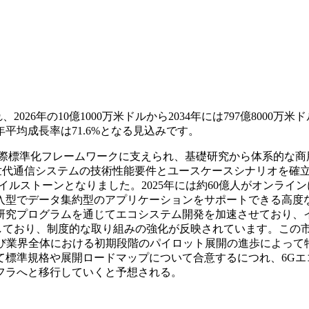
2026年の10億1000万米ドルから2034年には797億8000万米
年平均成長率は71.6%となる見込みです。
国際標準化フレームワークに支えられ、基礎研究から体系的な商
世代通信システムの技術性能要件とユースケースシナリオを確
マイルストーンとなりました。2025年には約60億人がオンライ
入型でデータ集約型のアプリケーションをサポートできる高度
研究プログラムを通じてエコシステム開発を加速させており、
承認しており、制度的な取り組みの強化が反映されています。この
よび業界全体における初期段階のパイロット展開の進歩によって
して標準規格や展開ロードマップについて合意するにつれ、6Gエ
フラへと移行していくと予想される。