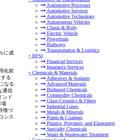
Automotive Processes
Automotive Services
Automotive Technology
Autonomous Vehicles
Chasis & Body
Electric Vehicle
Powertrain
Railways
Transportation & Logistics
ドルに成
+
BFSI
Financial Services
Insurance Services
用化前
+
Chemicals & Materials
立する
Adhesives & Sealants
ンになる
Advanced Materials
Biobased Chemicals
な通信
Commodity Chemicals
インド
Glass Ceramics & Fibers
市場
Industrial Gases
特徴づ
Metals & Minerals
コシス
Paints & Coatings
Plastics, Polymers, and Elastomers
Specialty Chemicals
Water & Wastewater Treatment