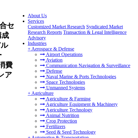
About Us
Services
合セ
Customized Market Research
Syndicated Market
Research Reports
Transaction & Legal Intelligence
構成
Advisory
Industries
デル
+
Aerospace & Defense
ー
Airport Operations
Aviation
消費
Communication Navigation & Surveillance
Defense
ンア
Naval Marine & Ports Technologies
Space Technologies
Unmanned Systems
+
Agriculture
Agriculture & Farming
Agriculture Equipment & Machinery
Agriculture Technology
Animal Nutrition
Crop Protection
Fertilizers
Seed & Seed Technology
+
Automotive & Transportation