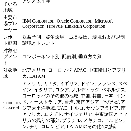
アジア太平洋
ている
地域
主要市
IBM Corporation, Oracle Corporation, Microsoft
場プレ
Corporation, HireVue, LinkedIn Corporation
ーヤー
レポー
収益予測、競争環境、成長要因、環境および規制
ト範囲
環境とトレンド
対象セ
グメン
コンポーネント別, 配備別, 垂直方向別
ト
対象地
北アメリカ, ヨーロッパ, APAC, 中東諸国とアフリ
域
カ, LATAM
アメリカ, カナダ, イギリス, ドイツ, フランス, スペ
イン, イタリア, ロシア, ノルディック, ベネルクス,
ヨーロッパのその他の地域, 中国, 韓国, 日本, イン
ド, オーストラリア, 台湾, 東南アジア, その他のア
Countries
Covered
ジア太平洋地域, UAE, トルコ, サウジアラビア, 南
アフリカ, エジプト, ナイジェリア, 中東諸国とアフ
リカの残りの部分, ブラジル, メキシコ, アルゼンチ
ン, チリ, コロンビア, LATAMのその他の地域