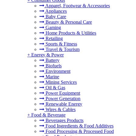
+
Consumer Goods
Apparel, Footwear & Accessories
Appliances
Baby Care
Beauty & Personal Care
Gaming
Home Products & Utilities
Retailing
Sports & Fitness
Travel & Tourism
+
Energy & Power
Battery
Biofuels
Environment
Marine
Mining Services
Oil & Gas
Power Equipment
Power Generation
Renewable Energy
Wires & Cables
+
Food & Beverage
Beverages Products
Food Ingredients & Food Additives
Food Processing & Processed Food