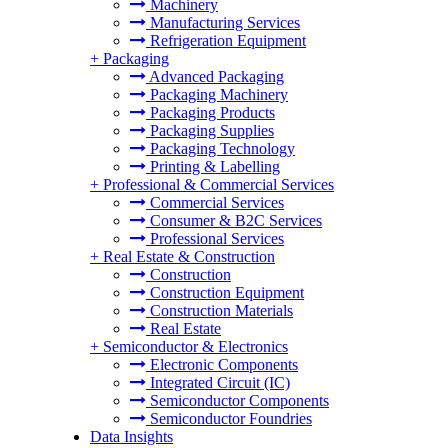
Machinery
Manufacturing Services
Refrigeration Equipment
+
Packaging
Advanced Packaging
Packaging Machinery
Packaging Products
Packaging Supplies
Packaging Technology
Printing & Labelling
+
Professional & Commercial Services
Commercial Services
Consumer & B2C Services
Professional Services
+
Real Estate & Construction
Construction
Construction Equipment
Construction Materials
Real Estate
+
Semiconductor & Electronics
Electronic Components
Integrated Circuit (IC)
Semiconductor Components
Semiconductor Foundries
Data Insights