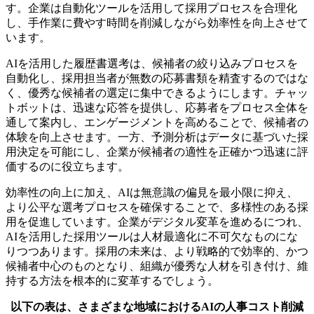
す。企業は自動化ツールを活用して採用プロセスを合理化
し、手作業に費やす時間を削減しながら効率性を向上させて
います。
AIを活用した履歴書選考は、候補者の絞り込みプロセスを
自動化し、採用担当者が無数の応募書類を精査するのではな
く、優秀な候補者の選定に集中できるようにします。チャッ
トボットは、迅速な応答を提供し、応募者をプロセス全体を
通して案内し、エンゲージメントを高めることで、候補者の
体験を向上させます。一方、予測分析はデータに基づいた採
用決定を可能にし、企業が候補者の適性を正確かつ迅速に評
価するのに役立ちます。
効率性の向上に加え、AIは無意識の偏見を最小限に抑え、
より公平な選考プロセスを確保することで、多様性のある採
用を促進しています。企業がデジタル変革を進めるにつれ、
AIを活用した採用ツールは人材最適化に不可欠なものにな
りつつあります。採用の未来は、より戦略的で効率的、かつ
候補者中心のものとなり、組織が優秀な人材を引き付け、維
持する方法を根本的に変革するでしょう。
以下の表は、さまざまな地域におけるAIの人事コスト削減