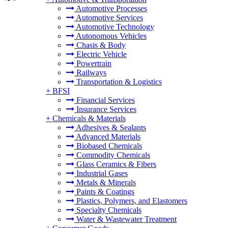
Automotive Processes
Automotive Services
Automotive Technology
Autonomous Vehicles
Chasis & Body
Electric Vehicle
Powertrain
Railways
Transportation & Logistics
+
BFSI
Financial Services
Insurance Services
+
Chemicals & Materials
Adhesives & Sealants
Advanced Materials
Biobased Chemicals
Commodity Chemicals
Glass Ceramics & Fibers
Industrial Gases
Metals & Minerals
Paints & Coatings
Plastics, Polymers, and Elastomers
Specialty Chemicals
Water & Wastewater Treatment