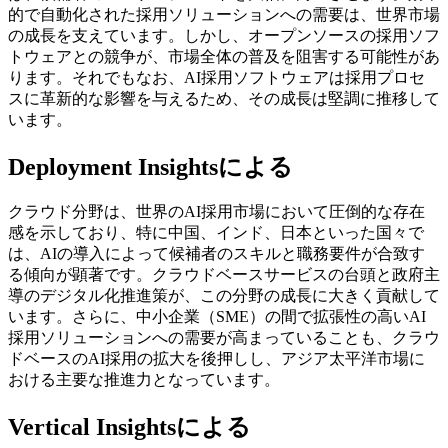
的で自動化された採用ソリューションへの需要は、世界市場
の成長を支えています。しかし、オープンソースの採​​用ソフ
トウェアとの競争が、市場全体の普及を阻害する可能性があ
ります。それでもなお、AI採用ソフトウェアは採用プロセ
スに革新的な影響を与えるため、その成長は堅調に推移して
います。
Deployment Insightsによる
クラウド分野は、世界のAI採用市場において圧倒的な存在
感を示しており、特に中国、インド、日本といった国々で
は、AIの導入によって候補者のスキルと職務要件が合致す
る傾向が顕著です。クラウドベースサービスの台頭と政府主
導のデジタル化推進策が、この分野の成長に大きく貢献して
います。さらに、中小企業（SME）の間で拡張性の高いAI
採用ソリューションへの需要が高まっていることも、クラウ
ドベースのAI採用の拡大を後押しし、アジア太平洋市場に
おける主要な推進力となっています。
Vertical Insightsによる