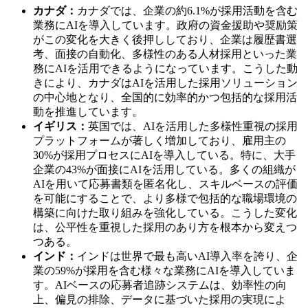
カナダ：
カナダでは、企業の約6.1%が採用活動を含む
業務にAIを導入しています。政府の資金援助や奨励策
がこの変化を大きく後押ししており、企業は履歴書選
考、面接の自動化、多様性のある人材採用といった業
務にAIを活用できるようになっています。こうした動
きにより、カナダはAIを活用した採用ソリューション
の中心地となり、全国的に効率的かつ包括的な採用活
動を推進しています。
イギリス：
英国では、AIを活用した多様性重視の採用
プラットフォームが著しく増加しており、雇用主の
30%が採用プロセスにAIを導入している。特に、大手
企業の43%が面接にAIを活用している。多くの組織が
AIを用いて応募書類を匿名化し、スキルベースの評価
を可能にすることで、より多様で包括的な職場環境の
構築に向けた取り組みを強化している。こうした変化
は、公平性を重視した採用のあり方を根本から変えつ
つある。
インド：
インドは世界で最も高いAI導入率を誇り、企
業の59%が採用を含む様々な業務にAIを導入していま
す。AIベースの応募者追跡システムは、効率性の向
上、偏見の排除、データに基づいた採用の実現によ