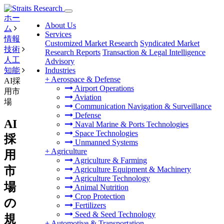
ホー
About Us
ム
Services
情報
Customized Market Research
Syndicated Market
技術
Research Reports
Transaction & Legal Intelligence
人工
Advisory
知能
Industries
+
Aerospace & Defense
AI採
Airport Operations
用市
Aviation
場
Communication Navigation & Surveillance
Defense
AI
Naval Marine & Ports Technologies
Space Technologies
採
Unmanned Systems
+
Agriculture
用
Agriculture & Farming
市
Agriculture Equipment & Machinery
Agriculture Technology
場
Animal Nutrition
Crop Protection
の
Fertilizers
Seed & Seed Technology
規
+
Automotive & Transportation