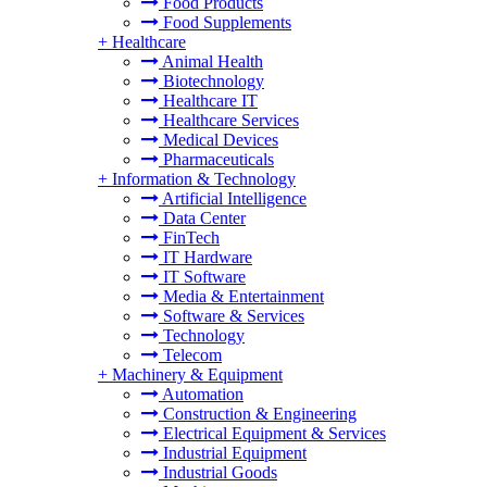
Food Products
Food Supplements
+
Healthcare
Animal Health
Biotechnology
Healthcare IT
Healthcare Services
Medical Devices
Pharmaceuticals
+
Information & Technology
Artificial Intelligence
Data Center
FinTech
IT Hardware
IT Software
Media & Entertainment
Software & Services
Technology
Telecom
+
Machinery & Equipment
Automation
Construction & Engineering
Electrical Equipment & Services
Industrial Equipment
Industrial Goods