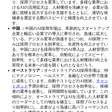
り、採用プロセスを変革しています。多様な業界にお
けるAIの活用拡大は、人材獲得を洗練させ、企業が迅
速に規模を拡大するのを支援するとともに、適切な候
補者を選定する際のスピードと精度を向上させていま
す。
中国 ：
中国のAI採用市場は、革新的なスタートアップ
企業と幅広い企業での導入に牽引され、急速に拡大し
ている。デジタル変革が加速するにつれ、AI採用ツー
ルは採用プロセスを効率化し、生産性を向上させてい
る。中国における採用分野でのAI導入は、人材管理の
あり方を根本から変革し、自動化によってスピード、
効率性、そして多様な業界における人材獲得の向上を
実現する未来への道を開くものとなるだろう。
オーストラリア：
オーストラリアのAI採用市場は、特
にテクノロジー、ヘルスケア、金融などの分野で急速
に成長しています。自動テストなどのAI技術、
チャッ
トボット
予測分析は、採用プロセスを効率化し、候補
者の選考を改善し、採用期間を短縮しています。この
傾向により、オーストラリアはAIを活用した人材変革
のリーダーとしての地位を確立し、採用プロセスをよ
り効率的にし、企業がより迅速に高パフォーマンスの