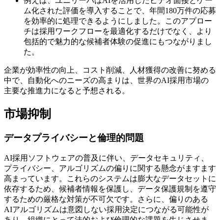
例えば、ユニリーバはAIを活用したビデオ面接とゲー
ム化された評価を導入することで、年間180万件の応募
を効率的に処理できるようにしました。このアプロー
チは採用ワークフローを最適化するだけでなく、より
包括的で魅力的な候補者体験の促進にもつながりまし
た。
企業が効率性の向上、コスト削減、人材獲得の改善に努める
中で、自動化へのニーズの高まりは、世界のAI採用市場の
主要な推進力になると予想される。
市場抑制
データプライバシーと倫理的問題
AI採用ソフトウェアの普及に伴い、データセキュリティ、
プライバシー、アルゴリズムの偏りに関する懸念がますます
高まっています。これらのシステムは膨大なデータセットに
依存するため、候補者情報を保護し、データ保護規制を遵守
するための厳格な対策が不可欠です。さらに、偏りのある
AIアルゴリズムは意図しない採用決定につながる可能性が
あり、組織にとって法的および倫理的な課題を生じさせま