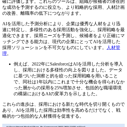
確に評価します。これらのツールは、組織が候補者の潜在的
な成功を予測するのに役立ち、より戦略的な採用、人材計画
の改善、離職率の低下につながります。
AIを活用した予測分析により、企業は優秀な人材をより迅
速に特定し、多様性のある採用活動を強化し、採用戦略を最
適化できます。採用ニーズを予測し、候補者をより正確にマ
ッチングできる能力は、現代の企業にとってAIを活用した
採用ソリューションを不可欠なものにしています。
人材管
理
。
例えば、2022年にSalesforceはAIを活用した分析を導入
し、採用における多様性の向上を図りました。データ
に基づいた洞察と的を絞った採用戦略を用いること
で、同社は1年以内にこれまで十分な機会を得られなか
った層からの採用を25%増加させ、包括的な職場環境
の構築におけるAIの変革力を示しました。
これらの進歩は、採用における新たな時代を切り開くもので
あり、AIを活用した採用は効率性を高めるだけでなく、戦
略的かつ包括的な人材獲得を促進する。