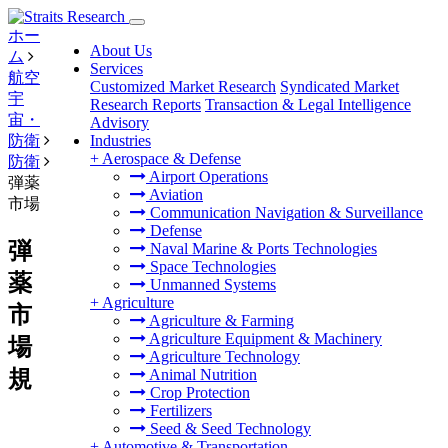
ホー
About Us
ム
Services
航空
Customized Market Research
Syndicated Market
宇
Research Reports
Transaction & Legal Intelligence
宙・
Advisory
防衛
Industries
+
Aerospace & Defense
防衛
Airport Operations
弾薬
Aviation
市場
Communication Navigation & Surveillance
Defense
弾
Naval Marine & Ports Technologies
Space Technologies
薬
Unmanned Systems
+
Agriculture
市
Agriculture & Farming
Agriculture Equipment & Machinery
場
Agriculture Technology
規
Animal Nutrition
Crop Protection
Fertilizers
Seed & Seed Technology
+
Automotive & Transportation