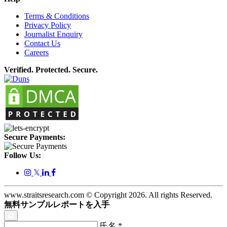
Terms & Conditions
Privacy Policy
Journalist Enquiry
Contact Us
Careers
Verified. Protected. Secure.
Secure Payments:
Follow Us:
𝕏
www.straitsresearch.com © Copyright
2026
. All rights Reserved.
無料サンプルレポートを入手
氏名
*