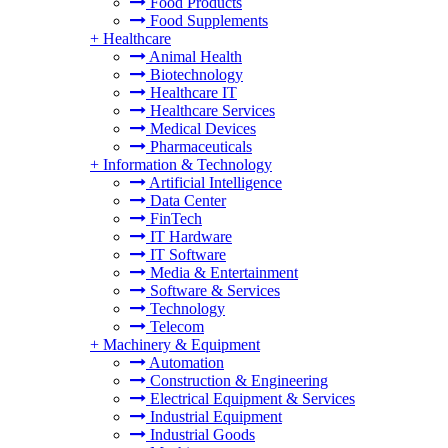
Food Products
Food Supplements
+
Healthcare
Animal Health
Biotechnology
Healthcare IT
Healthcare Services
Medical Devices
Pharmaceuticals
+
Information & Technology
Artificial Intelligence
Data Center
FinTech
IT Hardware
IT Software
Media & Entertainment
Software & Services
Technology
Telecom
+
Machinery & Equipment
Automation
Construction & Engineering
Electrical Equipment & Services
Industrial Equipment
Industrial Goods