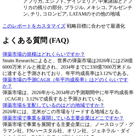
アフリカ, エジプト, ナイジェリア, 中東諸国とアフ
リカの残りの部分, ブラジル, メキシコ, アルゼンチ
ン, チリ, コロンビア, LATAMのその他の地域
このレポートをカスタマイズ
戦略目標に合わせて最適化
よくある質問 (FAQ)
弾薬市場の規模はどれくらいですか？
Straits Researchによると、世界の弾薬市場は2026年には258億
6000万米ドルと推定され、2034年までに330億7000万米ドル
に達すると予測されており、年平均成長率は3.12%である。
弾薬市場の予測CAGR（年平均成長率）はどのくらいです
か？
弾薬市場は、2026年から2034年の予測期間中に年平均成長率
（CAGR）3.12%で成長すると予測されている。
弾薬市場を支配しているのはどの地域ですか？
2026年には、北米がこの市場をリードする地域となる。
弾薬市場で事業を展開している主要企業はどこですか？
弾薬市場で事業を展開する主要企業には、ノースロップ・グ
ラマン社、FNハースタル社、オリン社、ジェネラル・ダイ