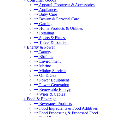
+
Consumer Goods
Apparel, Footwear & Accessories
Appliances
Baby Care
Beauty & Personal Care
Gaming
Home Products & Utilities
Retailing
Sports & Fitness
Travel & Tourism
+
Energy & Power
Battery
Biofuels
Environment
Marine
Mining Services
Oil & Gas
Power Equipment
Power Generation
Renewable Energy
Wires & Cables
+
Food & Beverage
Beverages Products
Food Ingredients & Food Additives
Food Processing & Processed Food