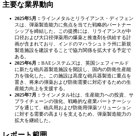
主要な業界動向
2025年5月：
ラインメタルとリライアンス・ディフェン
スは、弾薬製造能力に焦点を当てた戦略的パートナー
シップを締結した。この提携には、リライアンスが中
口径および大口径弾薬用の爆薬と推進剤を供給する計
画が含まれており、インドのマハラシュトラ州に新規
製造施設を建設することで協力関係を拡大する予定で
ある。
2025年6月：
BAEシステムズは、英国シェフィールド
に新たな砲兵器製造施設を開設し、国内の防衛生産能
力を強化した。この施設は高度な砲兵器製造に重点を
置き、将来の弾薬および防衛需要に対応するための生
産能力向上を支援する。
2025年7月：
ラインメタル社は、生産能力への投資、サ
プライチェーンの強化、戦略的な産業パートナーシッ
プを通じて、砲兵用および防衛用弾薬ソリューション
に対する需要の高まりを支えるため、弾薬製造能力の
拡大を継続した。
レポート範囲