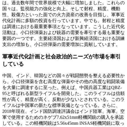
は、過去数年間で世界規模で大幅に増加しました。これらの
国々は、監視能力の強化と向上、そして射程、精度、機動
性、殺傷力といった面での火力資産の改善を目指し、軍事近
代化計画に多額の投資を行っています。中でも、射程と精度
は調達における最重要事項となっています。こうした近代化
活動は、小口径弾薬および銃器の需要を牽引する最も重要な
要因の一つです。主要経済国および新興経済国における訓練
支出の増加も、小口径弾薬の需要増加に貢献しています。
軍事近代化計画と社会政治的ニーズが市場を牽引
している
中国、インド、韓国などの国々が戦闘態勢を整える必要性か
ら、小口径弾薬を含む高度な弾薬やその他の高度な戦闘装備
を大量に調達するに至った。例えば、中国兵器工業はQBZ-
95と呼ばれる新型ライフルを開発した。このライフルは信頼
性が高く、精度が高く、反動が少ないとされている。このラ
イフルは中国軍の新たな標準装備となっている。さらに、
2018年現在、インド国防調達評議会はインド陸軍、海軍、空
軍で使用するためのネゲブ7.62x51mm軽機関銃の購入を承認
している。この軽機関銃は5.56x45mm INSAS軽機関銃に取っ