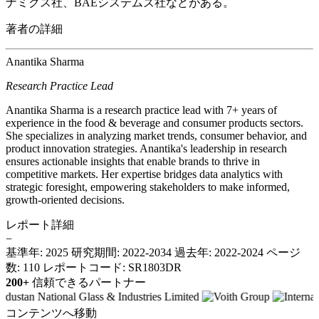
ナミクス社、BAEシステムズ社などがある。
著者の詳細
Anantika Sharma
Research Practice Lead
Anantika Sharma is a research practice lead with 7+ years of
experience in the food & beverage and consumer products sectors.
She specializes in analyzing market trends, consumer behavior, and
product innovation strategies. Anantika's leadership in research
ensures actionable insights that enable brands to thrive in
competitive markets. Her expertise bridges data analytics with
strategic foresight, empowering stakeholders to make informed,
growth-oriented decisions.
レポート詳細
−
基準年: 2025
研究期間: 2022-2034
過去年: 2022-2024
ページ
数: 110
レポートコード: SR1803DR
200+
信頼できるパートナー
コンテンツへ移動