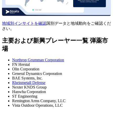
地域別インサイトを確認
国別データと地域動向をご確認くだ
さい。
主要および新興プレーヤー一覧 弾薬市
場
Northrop Grumman Corporation
FN Herstal
Olin Corporation
General Dynamics Corporation
BAE Systems, Inc.
Rheinmetall Defense
Nexter KNDS Group
Hanwha Corporation
ST Engineering
Remington Arms Company, LLC
Vista Outdoor Operations, LLC