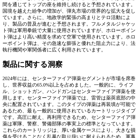
間を通じてトップの座を維持し続けると予想されています。
国境を越えた紛争の増加が、弾丸市場の世界的な拡大を促し
ています。さらに、地政学的緊張の高まりとテロ活動によ
り、製品の普及が進むと予想されます。フルメタルジャケッ
ト弾は軍用拳銃で大量に使用されていますが、ホローポイン
ト弾はより高い精度を求めて空軍で使用されています。ホロ
ーポイント弾は、その急速な膨張と優れた阻止力により、法
執行機関や軍関係者に広く利用されています。
製品に関する洞察
2024年には、センターファイア弾薬セグメントが市場を席巻
し、世界収益の65.0%以上を占めました。一般的に、ライフ
ル、ショットガン、ハンドガンはセンターファイア弾薬を使
用します。センターファイア弾薬では、雷管は薬莢底部の中
央に配置されています。このタイプの弾薬は再装填が可能で
あるため、最も一般的に使用されているカートリッジタイプ
です。高圧に耐え、再利用できるため、センターファイア弾
薬は軍隊、警察、警備部隊の事実上の標準となっています。
これらのカートリッジは、厚い金属ケースにより、大きな損
傷を受けることなく乱暴な取り扱いに耐えられるため、軍事