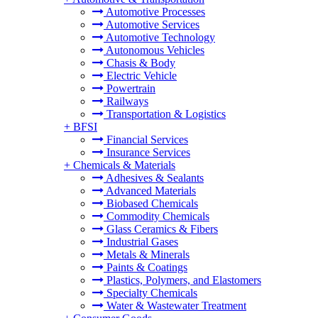
Automotive Processes
Automotive Services
Automotive Technology
Autonomous Vehicles
Chasis & Body
Electric Vehicle
Powertrain
Railways
Transportation & Logistics
+
BFSI
Financial Services
Insurance Services
+
Chemicals & Materials
Adhesives & Sealants
Advanced Materials
Biobased Chemicals
Commodity Chemicals
Glass Ceramics & Fibers
Industrial Gases
Metals & Minerals
Paints & Coatings
Plastics, Polymers, and Elastomers
Specialty Chemicals
Water & Wastewater Treatment