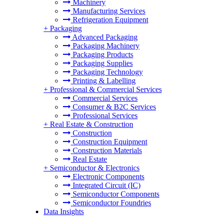
Machinery
Manufacturing Services
Refrigeration Equipment
+
Packaging
Advanced Packaging
Packaging Machinery
Packaging Products
Packaging Supplies
Packaging Technology
Printing & Labelling
+
Professional & Commercial Services
Commercial Services
Consumer & B2C Services
Professional Services
+
Real Estate & Construction
Construction
Construction Equipment
Construction Materials
Real Estate
+
Semiconductor & Electronics
Electronic Components
Integrated Circuit (IC)
Semiconductor Components
Semiconductor Foundries
Data Insights