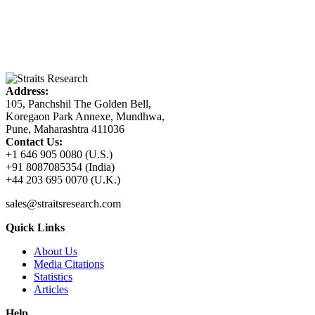
Address:
105, Panchshil The Golden Bell,
Koregaon Park Annexe, Mundhwa,
Pune, Maharashtra 411036
Contact Us:
+1 646 905 0080 (U.S.)
+91 8087085354 (India)
+44 203 695 0070 (U.K.)
sales@straitsresearch.com
Quick Links
About Us
Media Citations
Statistics
Articles
Help