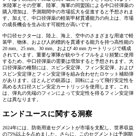
米陸軍とその空軍、陸軍、海軍の同盟国による中口径弾薬の
購入増加は、予測期間中の市場拡大を促進すると予想されま
す。加えて、中口径弾薬の軽装甲材貫通能力の向上は、市場
の成長機会を生み出す可能性が高いです。
中口径セクターは、陸上、海上、空中のさまざまな用途で軽
装甲、物体、および人的標的を貫通する能力を持つ高性能の
20 mm、25 mm、30 mm、および 40 mm カートリッジで構成
されています。重要な軍隊が銃やライフルをより頻繁に使用
するため、中口径弾薬の需要は増加すると予想されます。大
口径弾薬の種類には、スピン安定弾、フィン安定弾、および
スピン安定弾とフィン安定弾を組み合わせたロケット補助弾
があります。ほとんどの銃器は、回転によって飛行安定性を
高める大口径スピン安定カートリッジを使用します。これ
は、弾丸の先端のフィンによって安定性を得るフィン安定弾
とは異なります。
エンドユースに関する洞察
2024年には、防衛用途セグメントが市場を支配し、世界収益
の75%以上を占めました。さらに、このセグメントは予測期