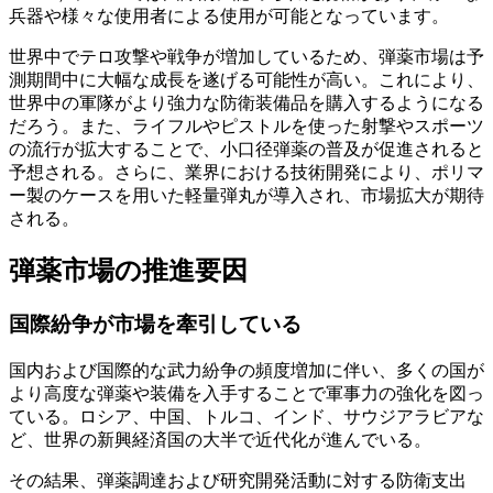
兵器や様々な使用者による使用が可能となっています。
世界中でテロ攻撃や戦争が増加しているため、弾薬市場は予
測期間中に大幅な成長を遂げる可能性が高い。これにより、
世界中の軍隊がより強力な防衛装備品を購入するようになる
だろう。また、ライフルやピストルを使った射撃やスポーツ
の流行が拡大することで、小口径弾薬の普及が促進されると
予想される。さらに、業界における技術開発により、ポリマ
ー製のケースを用いた軽量弾丸が導入され、市場拡大が期待
される。
弾薬市場の推進要因
国際紛争が市場を牽引している
国内および国際的な武力紛争の頻度増加に伴い、多くの国が
より高度な弾薬や装備を入手することで軍事力の強化を図っ
ている。ロシア、中国、トルコ、インド、サウジアラビアな
ど、世界の新興経済国の大半で近代化が進んでいる。
その結果、弾薬調達および研究開発活動に対する防衛支出