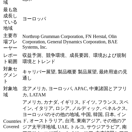
域
最も急
成長し
ヨーロッパ
ている
地域
主要市
Northrop Grumman Corporation, FN Herstal, Olin
場プレ
Corporation, General Dynamics Corporation, BAE
Systems, Inc.
ーヤー
レポー
収益予測、競争環境、成長要因、環境および規制
ト範囲
環境とトレンド
対象セ
キャリバー展望, 製品概要 製品展望, 最終用途の見
グメン
通し
ト
対象地
北アメリカ, ヨーロッパ, APAC, 中東諸国とアフリ
域
カ, LATAM
アメリカ, カナダ, イギリス, ドイツ, フランス, スペ
イン, イタリア, ロシア, ノルディック, ベネルクス,
ヨーロッパのその他の地域, 中国, 韓国, 日本, イン
ド, オーストラリア, 台湾, 東南アジア, その他のア
Countries
Covered
ジア太平洋地域, UAE, トルコ, サウジアラビア, 南