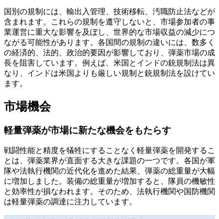
国別の規制には、輸出入管理、技術移転、汚職防止法などが
含まれます。これらの規制を遵守しないと、市場参加者の事
業運営に重大な影響を及ぼし、世界的な市場収益の減少につ
ながる可能性があります。各国間の規制の違いには、数多く
の経済的、法的、政治的要因が影響しており、弾薬市場の成
長を阻害しています。例えば、米国とインドの銃規制法は異
なり、インドは米国よりも厳しい規制と銃規制法を設けてい
ます。
市場機会
軽量弾薬が市場に新たな機会をもたらす
戦闘性能と精度を犠牲にすることなく軽量弾薬を開発するこ
とは、弾薬業界が直面する大きな課題の一つです。各国が軍
隊や法執行機関の近代化を進めた結果、弾薬の総重量が大幅
に増加しました。装備の総重量が増加すると、隊員の機敏性
と効率性が損なわれます。そのため、法執行機関や国防機関
は軽量弾薬の調達に注力しています。