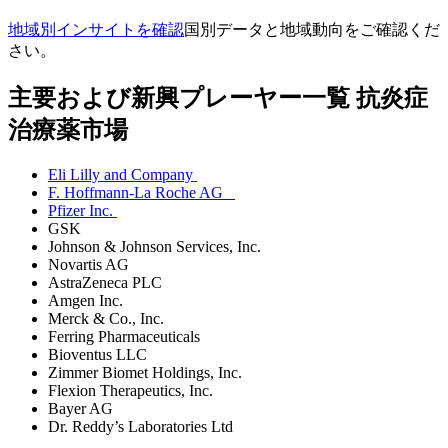
地域別インサイトを確認
国別データと地域動向をご確認くだ
さい。
主要および新興プレーヤー一覧 抗炎症
治療薬市場
Eli Lilly and Company
F. Hoffmann-La Roche AG
Pfizer Inc.
GSK
Johnson & Johnson Services, Inc.
Novartis AG
AstraZeneca PLC
Amgen Inc.
Merck & Co., Inc.
Ferring Pharmaceuticals
Bioventus LLC
Zimmer Biomet Holdings, Inc.
Flexion Therapeutics, Inc.
Bayer AG
Dr. Reddy’s Laboratories Ltd