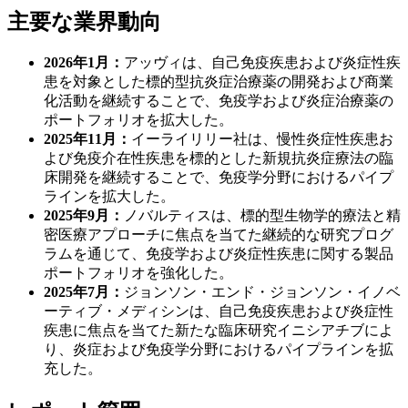
主要な業界動向
2026年1月：
アッヴィは、自己免疫疾患および炎症性疾
患を対象とした標的型抗炎症治療薬の開発および商業
化活動を継続することで、免疫学および炎症治療薬の
ポートフォリオを拡大した。
2025年11月：
イーライリリー社は、慢性炎症性疾患お
よび免疫介在性疾患を標的とした新規抗炎症療法の臨
床開発を継続することで、免疫学分野におけるパイプ
ラインを拡大した。
2025年9月：
ノバルティスは、標的型生物学的療法と精
密医療アプローチに焦点を当てた継続的な研究プログ
ラムを通じて、免疫学および炎症性疾患に関する製品
ポートフォリオを強化した。
2025年7月：
ジョンソン・エンド・ジョンソン・イノベ
ーティブ・メディシンは、自己免疫疾患および炎症性
疾患に焦点を当てた新たな臨床研究イニシアチブによ
り、炎症および免疫学分野におけるパイプラインを拡
充した。