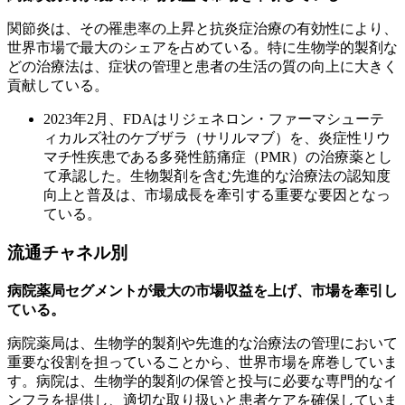
関節炎は、その罹患率の上昇と抗炎症治療の有効性により、
世界市場で最大のシェアを占めている。特に生物学的製剤な
どの治療法は、症状の管理と患者の生活の質の向上に大きく
貢献している。
2023年2月、FDAはリジェネロン・ファーマシューテ
ィカルズ社のケブザラ（サリルマブ）を、炎症性リウ
マチ性疾患である多発性筋痛症（PMR）の治療薬とし
て承認した。生物製剤を含む先進的な治療法の認知度
向上と普及は、市場成長を牽引する重要な要因となっ
ている。
流通チャネル別
病院薬局セグメントが最大の市場収益を上げ、市場を牽引し
ている。
病院薬局は、生物学的製剤や先進的な治療法の管理において
重要な役割を担っていることから、世界市場を席巻していま
す。病院は、生物学的製剤の保管と投与に必要な専門的なイ
ンフラを提供し、適切な取り扱いと患者ケアを確保していま