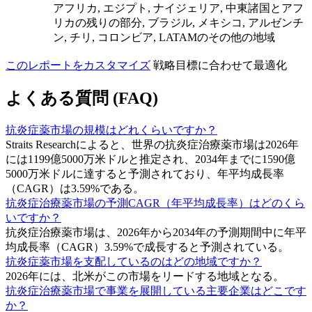
アフリカ, エジプト, ナイジェリア, 中東諸国とアフ
リカの残りの部分, ブラジル, メキシコ, アルゼンチ
ン, チリ, コロンビア, LATAMのその他の地域
このレポートをカスタマイズ
戦略目標に合わせて最適化
よくある質問 (FAQ)
抗炎症薬市場の規模はどれくらいですか？
Straits Researchによると、世界の抗炎症治療薬市場は2026年
には1199億5000万米ドルと推定され、2034年までに1590億
5000万米ドルに達すると予測されており、年平均成長率
（CAGR）は3.59%である。
抗炎症治療薬市場の予測CAGR（年平均成長率）はどのくら
いですか？
抗炎症治療薬市場は、2026年から2034年の予測期間中に年平
均成長率（CAGR）3.59%で成長すると予測されている。
抗炎症薬市場を支配しているのはどの地域ですか？
2026年には、北米がこの市場をリードする地域となる。
抗炎症治療薬市場で事業を展開している主要企業はどこです
か？