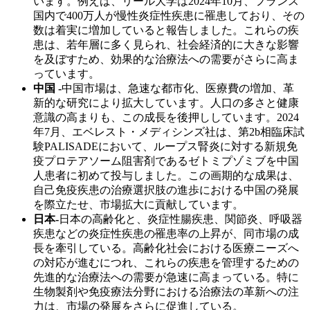
います。例えば、リール大学は2024年10月、フランス
国内で400万人が慢性炎症性疾患に罹患しており、その
数は着実に増加していると報告しました。これらの疾
患は、若年層に多く見られ、社会経済的に大きな影響
を及ぼすため、効果的な治療法への需要がさらに高ま
っています。
中国 -
中国市場は、急速な都市化、医療費の増加、革
新的な研究により拡大しています。人口の多さと健康
意識の高まりも、この成長を後押ししています。2024
年7月、エベレスト・メディシンズ社は、第2b相臨床試
験PALISADEにおいて、ループス腎炎に対する新規免
疫プロテアソーム阻害剤であるゼトミプゾミブを中国
人患者に初めて投与しました。この画期的な成果は、
自己免疫疾患の治療選択肢の進歩における中国の発展
を際立たせ、市場拡大に貢献しています。
日本-
日本の高齢化と、炎症性腸疾患、関節炎、呼吸器
疾患などの炎症性疾患の罹患率の上昇が、同市場の成
長を牽引している。高齢化社会における医療ニーズへ
の対応が進むにつれ、これらの疾患を管理するための
先進的な治療法への需要が急速に高まっている。特に
生物製剤や免疫療法分野における治療法の革新への注
力は、市場の発展をさらに促進している。