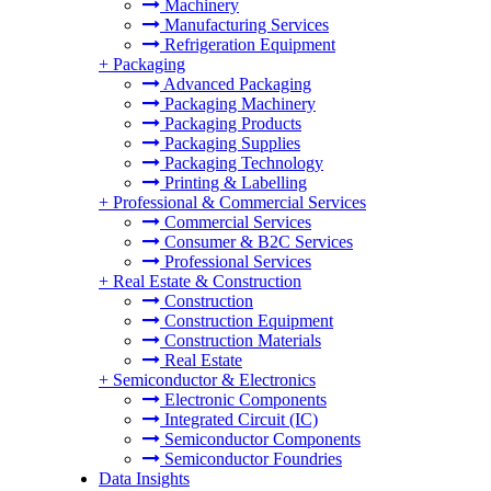
Machinery
Manufacturing Services
Refrigeration Equipment
+
Packaging
Advanced Packaging
Packaging Machinery
Packaging Products
Packaging Supplies
Packaging Technology
Printing & Labelling
+
Professional & Commercial Services
Commercial Services
Consumer & B2C Services
Professional Services
+
Real Estate & Construction
Construction
Construction Equipment
Construction Materials
Real Estate
+
Semiconductor & Electronics
Electronic Components
Integrated Circuit (IC)
Semiconductor Components
Semiconductor Foundries
Data Insights