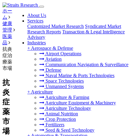
ホー
About Us
ム
Services
健康
Customized Market Research
Syndicated Market
管理
Research Reports
Transaction & Legal Intelligence
医薬
Advisory
品
Industries
+
Aerospace & Defense
抗炎
Airport Operations
症治
Aviation
療薬
Communication Navigation & Surveillance
市場
Defense
Naval Marine & Ports Technologies
Space Technologies
抗
Unmanned Systems
炎
+
Agriculture
Agriculture & Farming
症
Agriculture Equipment & Machinery
Agriculture Technology
薬
Animal Nutrition
Crop Protection
市
Fertilizers
場
Seed & Seed Technology
+
Automotive & Transportation