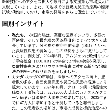
医療技術へのアクセス拡大や政府による支援策も市場拡大に
貢献しています。また、同地域では新規抗炎症治療薬の臨床
試験が増加しており、市場の発展をさらに促進しています。
国別インサイト
私たち。 -
米国市場は、高度な医療インフラ、多額の
医療費、そして最先端の医薬品研究によって大きく成
長しています。関節炎や炎症性腸疾患（IBD）といっ
た炎症性疾患の蔓延も、この成長をさらに後押しして
います。例えば、2024年6月、アムジェンは欧州リウマ
チ学会連合（EULAR）の学会で27件の抄録を発表し、
炎症性疾患およびリウマチ性疾患に対する新たな治療
法の開発への取り組みを示しました。
カナダ -
カナダの市場は、医療へのアクセス向上、患
者数の多さ、自己免疫疾患や炎症性疾患の増加により
拡大しています。2024年10月、クローン病・潰瘍性大
腸炎カナダ協会は、32万2000人以上のカナダ人がクロ
ーン病または潰瘍性大腸炎に罹患しており、2035年ま
でに47万人に増加すると予測していると報告しまし
た。この患者数の増加は、市場の成長と標的治療への