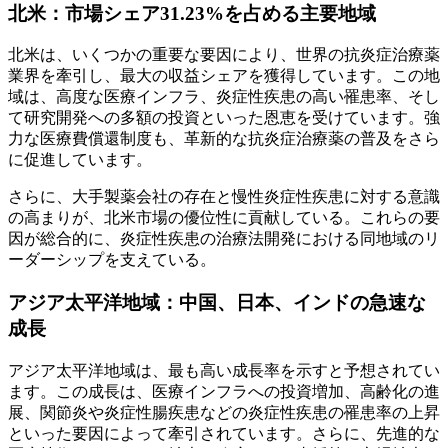
北米：市場シェア31.23%を占める主要地域
北米は、いくつかの重要な要因により、世界の抗炎症治療薬
業界を牽引し、最大の収益シェアを獲得しています。この地
域は、高度な医療インフラ、炎症性疾患の高い罹患率、そし
て研究開発への多額の投資といった恩恵を受けています。強
力な医療費償還制度も、革新的な抗炎症治療薬の普及をさら
に促進しています。
さらに、大手製薬会社の存在と慢性炎症性疾患に対する意識
の高まりが、北米市場の優位性に貢献している。これらの要
因が総合的に、炎症性疾患の治療法開発における同地域のリ
ーダーシップを支えている。
アジア太平洋地域：中国、日本、インドの急速な
成長
アジア太平洋地域は、最も高い成長率を示すと予想されてい
ます。この成長は、医療インフラへの投資増加、高齢化の進
展、関節炎や炎症性腸疾患などの炎症性疾患の罹患率の上昇
といった要因によって牽引されています。さらに、先進的な