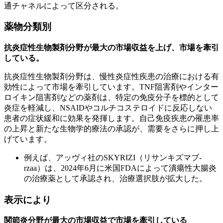
通チャネルによって区分される。
薬物分類別
抗炎症性生物製剤分野が最大の市場収益を上げ、市場を牽引
している。
抗炎症性生物製剤分野は、慢性炎症性疾患の治療における有
効性によって市場を牽引しています。TNF阻害剤やインター
ロイキン阻害剤などの薬剤は、特定の免疫分子を標的として
炎症を軽減し、NSAIDやコルチコステロイドに反応しない
患者の症状緩和に効果を発揮します。自己免疫疾患の罹患率
の上昇と新たな生物学的療法の承認が、需要をさらに押し上
げています。
例えば、アッヴィ社のSKYRIZI（リサンキズマブ-
rzaa）は、2024年6月に米国FDAによって潰瘍性大腸炎
の治療薬として承認され、治療選択肢が拡大した。
表示により
関節炎分野が最大の市場収益で市場を牽引している