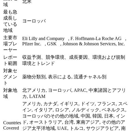
北米
域
最も急
成長し
ヨーロッパ
ている
地域
主要市
Eli Lilly and Company , F. Hoffmann-La Roche AG ,
場プレ
Pfizer Inc. , GSK , Johnson & Johnson Services, Inc.
ーヤー
レポー
収益予測、競争環境、成長要因、環境および規制
ト範囲
環境とトレンド
対象セ
グメン
薬物分類別, 表示による, 流通チャネル別
ト
対象地
北アメリカ, ヨーロッパ, APAC, 中東諸国とアフリ
域
カ, LATAM
アメリカ, カナダ, イギリス, ドイツ, フランス, スペ
イン, イタリア, ロシア, ノルディック, ベネルクス,
ヨーロッパのその他の地域, 中国, 韓国, 日本, イン
ド, オーストラリア, 台湾, 東南アジア, その他のア
Countries
Covered
ジア太平洋地域, UAE, トルコ, サウジアラビア, 南