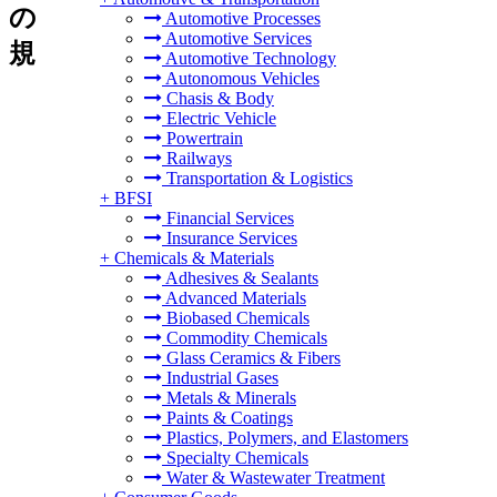
の
Automotive Processes
Automotive Services
規
Automotive Technology
Autonomous Vehicles
Chasis & Body
Electric Vehicle
Powertrain
Railways
Transportation & Logistics
+
BFSI
Financial Services
Insurance Services
+
Chemicals & Materials
Adhesives & Sealants
Advanced Materials
Biobased Chemicals
Commodity Chemicals
Glass Ceramics & Fibers
Industrial Gases
Metals & Minerals
Paints & Coatings
Plastics, Polymers, and Elastomers
Specialty Chemicals
Water & Wastewater Treatment