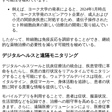
例えば、ヨーク大学の発表によると、2024年1月時点
で、ヨーク大学発のスピンアウト企業が、成人および
小児の関節炎疾患に対処するため、遺伝子操作された
ヒト幹細胞由来の新しい治療法の開発に取り組んでい
る。
したがって、幹細胞は免疫反応を調節することができ、継続
的な薬物治療の必要性を減らす可能性を秘めている。
デジタルヘルスと遠隔モニタリング
デジタルヘルスツールと抗炎症療法の統合は、疾患管理に革
命をもたらし、疾患の進行状況をリアルタイムでモニタリン
グすることを可能にする。ウェアラブルデバイスは現在、バ
イタルサイン、炎症マーカー、身体活動を追跡し、患者の状
態に関する貴重な情報を提供している。
モバイルアプリを利用することで、患者は症状、服薬状況、
生活習慣などを記録でき、治療への順守率を高めることがで
きます。さらに、遠隔医療ソリューションにより、医療従事
者は遠隔で治療を調整できるため、対面での診察の必要性を