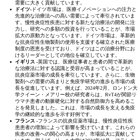
需要に大きく貢献しています。
ドイツ-
ドイツ市場は、医療イノベーションへの注力と
先進的な治療法への高い需要によって牽引されていま
す。慢性炎症性疾患に対する新たな治療法の開発に注
力し、研究への多額の投資を行っていることが、市場
拡大の原動力となっています。ドイツ市場は、革新的
な抗炎症性生物製剤の使用を支援する確立された医療
制度の恩恵を受けており、ドイツはこの治療分野にお
けるリーダーとしての地位を確立しています。
イギリス -
英国では、医療従事者と患者の間で革新的
な治療法に対する認識と受容が高まっていることが、
抗炎症薬市場の成長を牽引しています。さらに、生物
製剤への需要の高まりと免疫学研究の進歩も市場の成
長を促進しています。例えば、2024年2月、ロンドン大
学クイーン・メアリー校の研究者らは、RvT4が関節リ
ウマチ患者の動脈硬化に対する自然防御力を高めるこ
とを発見しました。これは、市場の成長を支える免疫
学の継続的な進歩を示す好例です。
フランス -
フランスの抗炎症薬市場は、慢性炎症性疾
患患者の増加によって影響を受けています。これらの
疾患の改善への関心の高まりが、市場拡大に貢献して