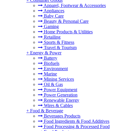
+
Consumer Goods
Apparel, Footwear & Accessories
Appliances
Baby Care
Beauty & Personal Care
Gaming
Home Products & Utilities
Retailing
Sports & Fitness
Travel & Tourism
+
Energy & Power
Battery
Biofuels
Environment
Marine
Mining Services
Oil & Gas
Power Equipment
Power Generation
Renewable Energy
Wires & Cables
+
Food & Beverage
Beverages Products
Food Ingredients & Food Additives
Food Processing & Processed Food