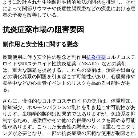
ように設計された生物製剤や標的療法の開発を推進し、それ
によって関節リウマチや炎症性腸疾患などの疾患における患
者の予後を改善している。
抗炎症薬市場の阻害要因
副作用と安全性に関する懸念
長期使用に伴う安全性の懸念と副作用
抗炎症薬
コルチコステ
ロイドや非ステロイド性抗炎症薬（NSAID）などの薬剤
は、重大な課題を提起する。これらの薬剤は、潰瘍や出血な
どの消化器系の問題を引き起こす可能性があり、心臓発作や
脳卒中などの心血管イベントのリスクを高める可能性があ
る。
さらに、慢性的なコルチコステロイドの使用は、体重増加、
骨量減少、ホルモンバランスの乱れを引き起こす可能性があ
ります。生物学的製剤は効果的ではありますが、免疫系を抑
制するため、感染症やその他の合併症のリスクを高める可能
性があります。こうした安全性の懸念から、慎重なモニタリ
ングが必要となり、一部の抗炎症薬の広範な使用が制限され