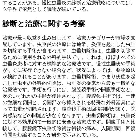
することがある。慢性虫垂炎の診断と治療戦略については、
医学界で依然として議論が続いている。
診断と治療に関する考察
治療が最も収益を生み出します。治療カテゴリーが市場を支
配しています。虫垂炎の治療には通常、炎症を起こした虫垂
を切除する手術が含まれます。虫垂切除術は、虫垂を切除す
るために使用される外科的手法です。これは、ほぼすべての
虫垂炎患者に対する標準的な治療法です。慢性虫垂炎や手術
がすぐに実行できない場合など、状況によっては、薬物療法
が検討されることがあります。虫垂切除術、つまり炎症を起
こした虫垂の外科的切除は、虫垂炎の従来から最も一般的な
治療法です。手術を行うには、腹腔鏡手術や開腹手術など、
次のいずれかの手順が使用されます。腹腔鏡手術では、一連
の微細な切開と、切開部から挿入される特殊な外科器具によ
って虫垂が切除されます。腹腔鏡手術は回復期間が短く、院
内感染などの問題が少なくなります。虫垂切除術は、虫垂炎
に対する効果的で一般的に安全な治療法です。開腹手術と比
較して、腹腔鏡下虫垂切除術は術後の痛み、入院期間、回復
時間を短縮することが研究で示されている。