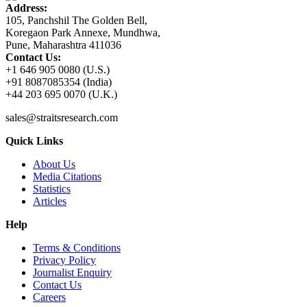
Address:
105, Panchshil The Golden Bell,
Koregaon Park Annexe, Mundhwa,
Pune, Maharashtra 411036
Contact Us:
+1 646 905 0080 (U.S.)
+91 8087085354 (India)
+44 203 695 0070 (U.K.)
sales@straitsresearch.com
Quick Links
About Us
Media Citations
Statistics
Articles
Help
Terms & Conditions
Privacy Policy
Journalist Enquiry
Contact Us
Careers