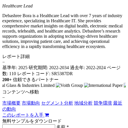
Healthcare Lead
Debashree Bora is a Healthcare Lead with over 7 years of industry
experience, specializing in Healthcare IT. She provides
comprehensive market insights on digital health, electronic medical
records, telehealth, and healthcare analytics. Debashree’s research
supports organizations in adopting technology-driven healthcare
solutions, improving patient care, and achieving operational
efficiency in a rapidly transforming healthcare ecosystem.
レポート詳細
−
基準年: 2025
研究期間: 2022-2034
過去年: 2022-2024
ページ
数: 110
レポートコード: SR5387DR
200+
信頼できるパートナー
コンテンツへ移動
−
市場概要
市場動向
セグメント分析
地域分析
競争環境
最近
の動向
このレポートを入手
無料サンプルをダウンロード
名前 *