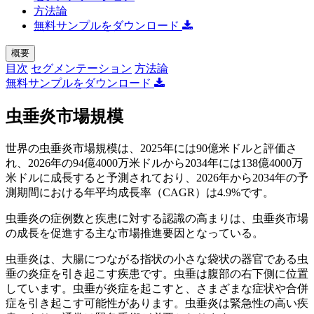
方法論
無料サンプルをダウンロード
概要
目次
セグメンテーション
方法論
無料サンプルをダウンロード
虫垂炎市場規模
世界の虫垂炎市場規模は、2025年には90億米ドルと評価さ
れ、2026年の94億4000万米ドルから2034年には138億4000万
米ドルに成長すると予測されており、2026年から2034年の予
測期間における年平均成長率（CAGR）は4.9%です。
虫垂炎の症例数と疾患に対する認識の高まりは、虫垂炎市場
の成長を促進する主な市場推進要因となっている。
虫垂炎は、大腸につながる指状の小さな袋状の器官である虫
垂の炎症を引き起こす疾患です。虫垂は腹部の右下側に位置
しています。虫垂が炎症を起こすと、さまざまな症状や合併
症を引き起こす可能性があります。虫垂炎は緊急性の高い疾