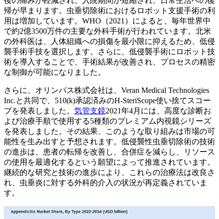
後の痛みが軽減され、入院期間が短縮され、日常生活への復
帰が早まります。虫垂切除術におけるロボット支援手術の利
用は増加しています。WHO（2021）によると、毎年世界中
で約2億3500万件の主要な外科手術が行われています。北米
の外科医は、人体組織への損傷を最小限に抑えるため、低侵
襲手術手技を選択します。さらに、低侵襲手術にロボット技
術を導入することで、手術結果が改善され、プロセスの精密
な制御が可能になりました。
さらに、オリンパス株式会社は、Veran Medical Technologies
Inc.と共同で、510(k)承認済みのH-SteriScope使い捨てスコー
プを発表しました。
気管支鏡
2021年4月には、高度な診断お
よび治療手順で使用する5種類のプレミアム内視鏡シリーズ
を発表しました。その結果、このような取り組みは市場の可
能性を生み出すと予想されます。低侵襲性虫垂切除術の技術
の進歩は、患者の転帰を改善し、合併症を減らし、リソース
の使用を最適化するという願望によって推進されています。
継続的な研究と技術の進歩により、これらの治療法は改良さ
れ、虫垂炎に対する外科的介入の状況が再定義されていま
す。