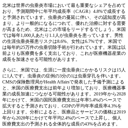
北米は世界の虫垂炎市場において最も重要なシェアを占めて
おり、予測期間中に年平均成長率（CAGR）4.8%で成長する
と予測されています。虫垂炎の蔓延に伴い、その認知度が高
まり、より一般的になるにつれて、優れた治療に対する需要
が高まるため、北米はこの市場をリードするでしょう。米国
では毎年1,000人あたり1.1人が虫垂炎を患っています。男性
の生涯虫垂炎罹患リスクは8.6%、女性は6.7%です。米国で
は毎年約25万件の虫垂切除手術が行われています。米国は以
前よりも医療費を多く支出しており、これが医療機器産業の
成長を加速させる可能性があります。
さらに、米国では、生涯に一度虫垂炎にかかるリスクは15人
に1人です。虫垂炎の症例の3分の1は虫垂穿孔を伴います。
CMSの保険数理局がHealth Affairsで発表した予備予測による
と、米国の医療費支出は前年より増加しており、医療機器事
業の成長加速につながる可能性があります。2019年から2028
年にかけて、米国の国民医療費支出は年率5.4%のペースで
拡大すると予測されており、GDPの平均年率成長率4.3%を
上回ります。分析によると、医療品とサービスの価格は2019
年から2028年にかけて年平均2.4%のペースで上昇し、個人
医療費支出の予測される全体的な成長の43%を占めます。