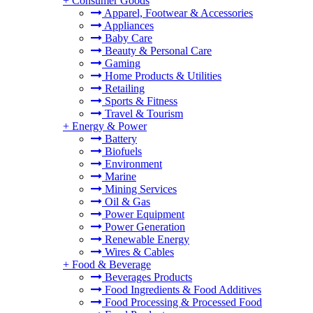
+
Consumer Goods
Apparel, Footwear & Accessories
Appliances
Baby Care
Beauty & Personal Care
Gaming
Home Products & Utilities
Retailing
Sports & Fitness
Travel & Tourism
+
Energy & Power
Battery
Biofuels
Environment
Marine
Mining Services
Oil & Gas
Power Equipment
Power Generation
Renewable Energy
Wires & Cables
+
Food & Beverage
Beverages Products
Food Ingredients & Food Additives
Food Processing & Processed Food