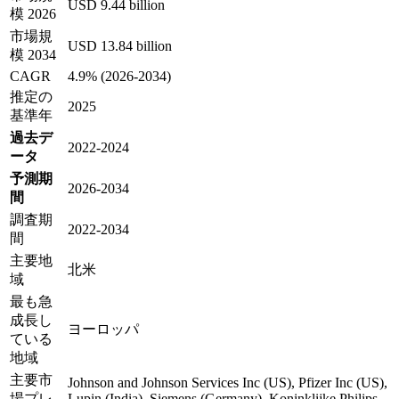
USD 9.44 billion
模 2026
市場規
USD 13.84 billion
模 2034
CAGR
4.9% (2026-2034)
推定の
2025
基準年
過去デ
2022-2024
ータ
予測期
2026-2034
間
調査期
2022-2034
間
主要地
北米
域
最も急
成長し
ヨーロッパ
ている
地域
主要市
Johnson and Johnson Services Inc (US), Pfizer Inc (US),
場プレ
Lupin (India), Siemens (Germany), Koninklijke Philips