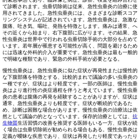
て診断されます。虫垂切除術は従来、急性虫垂炎の治療に使
用されてきました。急性虫垂炎には、さまざまな診断スコア
リングシステムが記述されています。急性虫垂炎は、急激な
腹痛、吐き気、嘔吐、発熱を特徴とします。痛みは通常、へ
その近くから始まり、右下腹部に広がります。その結果、急
性虫垂炎は世界中で行われる虫垂切除手術の大部分を占めて
います。若年層が罹患する可能性が高く、問題を避けるため
には迅速な外科的介入が重要です。急性虫垂炎は最も一般的
で明確な種類であり、緊急の外科手術が必要となる。
慢性虫垂炎は、急性虫垂炎に似た症状が再発性または慢性的
な下腹部痛を特徴とする、比較的まれで議論の多い虫垂炎の
一種ですが、症状はより軽度です。一部の医師は、慢性虫垂
炎はより進行性の炎症過程を伴うと考えています。慢性虫垂
炎の患者は腹痛の再発を経験することがありますが、症状は
通常、急性虫垂炎よりも軽度です。症状が断続的であるた
め、診断は困難な場合があります。慢性虫垂炎の治療法は依
然として議論の的となっています。保存的治療としては、
抗
生物質
生活習慣の改善を推奨する医師もいる一方、症状が続
く場合は虫垂切除術が勧められる場合もある。慢性虫垂炎は
定義が曖昧な疾患であり、症状は再発したり軽度であったり