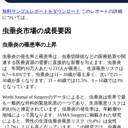
無料サンプルレポートをダウンロード
このレポートの詳細
については、
虫垂炎市場の成長要因
虫垂炎の罹患率の上昇
虫垂炎の発生率と罹患率は、虫垂切除術などの医療処置や関
連する医療資源の需要に直接的な影響を与えます。虫垂炎
は、年間約10万人あたり233人が罹患し、生涯罹患リスクは
6.7～8.6%です。虫垂炎は11～20歳が最も多く、次いで21～
30歳が多くなります。31～40歳では11.5%、0～10歳では3%
となっています。
World Journal of Surgeryのデータによると、虫垂炎は世界で最
も一般的な外科的緊急疾患の一つであり、生涯罹患リスクは
約8.6%と推定されています。虫垂炎の発生率は、年齢層や
地域によって異なります。JAMA Surgeryに掲載された研究
によると、男性の生涯虫垂炎罹患リスク（9.4%）は女性
（7.7%）よりも高くなっています。この研究では、虫垂炎