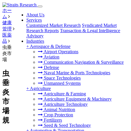
ホー
About Us
ム
Services
健康
Customized Market Research
Syndicated Market
管理
Research Reports
Transaction & Legal Intelligence
医薬
Advisory
品
Industries
+
Aerospace & Defense
虫垂
Airport Operations
炎市
Aviation
場
Communication Navigation & Surveillance
Defense
虫
Naval Marine & Ports Technologies
Space Technologies
垂
Unmanned Systems
+
Agriculture
炎
Agriculture & Farming
Agriculture Equipment & Machinery
市
Agriculture Technology
場
Animal Nutrition
Crop Protection
規
Fertilizers
Seed & Seed Technology
+
Automotive & Transportation