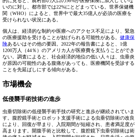
的に見ると、農村部の人口の56%が医療保険に加入していな
いのに対し、都市部では22%にとどまっている。世界保健機
関（WHO）によると、世界中で最大35億人が必須の医療を
受けられない状況にある。
個人は、経済的な制約や医療へのアクセス不足により、緊急
の医療援助を受けることが妨げられる可能性がある。
健康保
険
あるいはその他の要因。2022年の報告書によると、1億
1200万人（44％）のアメリカ人が医療費を支払うことができ
ない。調査によると、社会経済的地位の低い人々は、虫垂炎
が原因の可能性のある腹痛があっても、医療機関を受診する
ことを先延ばしにする傾向がある。
市場機会
低侵襲手術技術の進歩
虫垂切除術の低侵襲手術手技の研究と進歩が継続されていま
す。腹腔鏡手術とロボット支援手術による虫垂切除術の改良
により、回復が早まり、入院期間が短縮され、患者満足度が
高まります。開腹手術と比較して、腹腔鏡下虫垂切除術は術