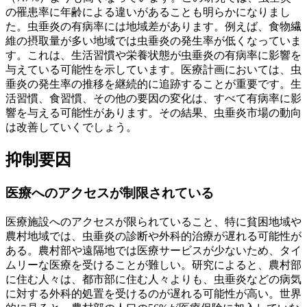
の罹患率に年齢による違いがあることも明らかになりまし
た。虫垂炎の有病率には地域差があります。例えば、食物繊
維の摂取量が多い地域では虫垂炎の発生率が低くなっていま
す。これは、生活習慣や栄養状態が虫垂炎の有病率に影響を
与えている可能性を示しています。医療計画においては、虫
垂炎の発生率の推移を継続的に追跡することが重要です。生
活習慣、食習慣、その他の要因の変化は、すべて有病率に影
響を与える可能性があります。その結果、虫垂炎市場の動向
は改善していくでしょう。
抑制要因
医療へのアクセスが制限されている
医療施設へのアクセスが限られていること、特に貧困地域や
農村地域では、虫垂炎の診断や外科​​的治療が遅れる可能性が
ある。農村部や遠隔地では医療サービスが少ないため、タイ
ムリーな医療を受けることが難しい。研究によると、農村部
に住む人々は、都市部に住む人々よりも、虫垂炎などの病気
に対する外科的処置を受けるのが遅れる可能性が高い。世界