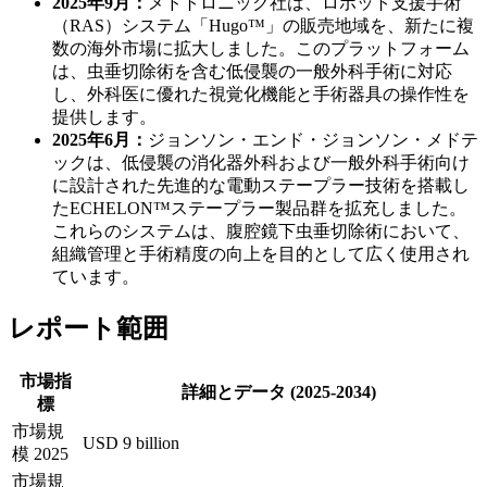
2025年9月：
メドトロニック社は、ロボット支援手術
（RAS）システム「Hugo™」の販売地域を、新たに複
数の海外市場に拡大しました。このプラットフォーム
は、虫垂切除術を含む低侵襲の一般外科手術に対応
し、外科医に優れた視覚化機能と手術器具の操作性を
提供します。
2025年6月：
ジョンソン・エンド・ジョンソン・メドテ
ックは、低侵襲の消化器外科および一般外科手術向け
に設計された先進的な電動ステープラー技術を搭載し
たECHELON™ステープラー製品群を拡充しました。
これらのシステムは、腹腔鏡下虫垂切除術において、
組織管理と手術精度の向上を目的として広く使用され
ています。
レポート範囲
市場指
詳細とデータ (2025-2034)
標
市場規
USD 9 billion
模 2025
市場規