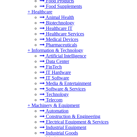
Food Products
Food Supplements
+
Healthcare
Animal Health
Biotechnology
Healthcare IT
Healthcare Services
Medical Devices
Pharmaceuticals
+
Information & Technology
Artificial Intelligence
Data Center
FinTech
IT Hardware
IT Software
Media & Entertainment
Software & Services
Technology
Telecom
+
Machinery & Equipment
Automation
Construction & Engineering
Electrical Equipment & Services
Industrial Equipment
Industrial Goods