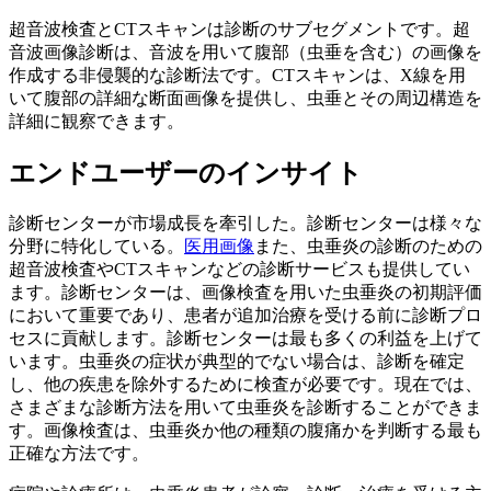
超音波検査とCTスキャンは診断のサブセグメントです。超
音波画像診断は、音波を用いて腹部（虫垂を含む）の画像を
作成する非侵襲的な診断法です。CTスキャンは、X線を用
いて腹部の詳細な断面画像を提供し、虫垂とその周辺構造を
詳細に観察できます。
エンドユーザーのインサイト
診断センターが市場成長を牽引した。診断センターは様々な
分野に特化している。
医用画像
また、虫垂炎の診断のための
超音波検査やCTスキャンなどの診断サービスも提供してい
ます。診断センターは、画像検査を用いた虫垂炎の初期評価
において重要であり、患者が追加治療を受ける前に診断プロ
セスに貢献します。診断センターは最も多くの利益を上げて
います。虫垂炎の症状が典型的でない場合は、診断を確定
し、他の疾患を除外するために検査が必要です。現在では、
さまざまな診断方法を用いて虫垂炎を診断することができま
す。画像検査は、虫垂炎か他の種類の腹痛かを判断する最も
正確な方法です。