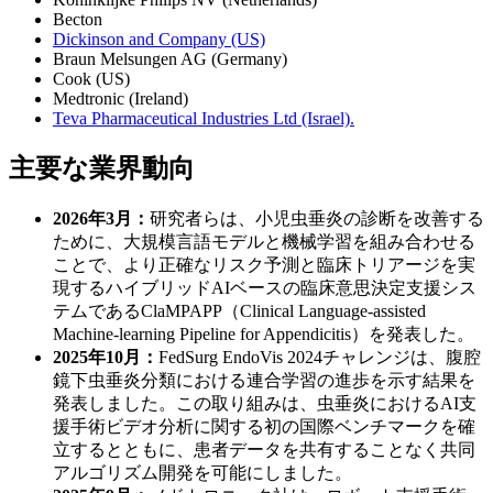
Becton
Dickinson and Company (US)
Braun Melsungen AG (Germany)
Cook (US)
Medtronic (Ireland)
Teva Pharmaceutical Industries Ltd (Israel).
主要な業界動向
2026年3月：
研究者らは、小児虫垂炎の診断を改善する
ために、大規模言語モデルと機械学習を組み合わせる
ことで、より正確なリスク予測と臨床トリアージを実
現するハイブリッドAIベースの臨床意思決定支援シス
テムであるClaMPAPP（Clinical Language-assisted
Machine-learning Pipeline for Appendicitis）を発表した。
2025年10月：
FedSurg EndoVis 2024チャレンジは、腹腔
鏡下虫垂炎分類における連合学習の進歩を示す結果を
発表しました。この取り組みは、虫垂炎におけるAI支
援手術ビデオ分析に関する初の国際ベンチマークを確
立するとともに、患者データを共有することなく共同
アルゴリズム開発を可能にしました。