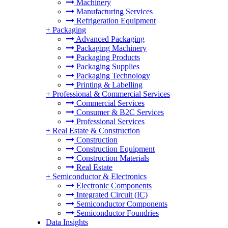
Machinery
Manufacturing Services
Refrigeration Equipment
+
Packaging
Advanced Packaging
Packaging Machinery
Packaging Products
Packaging Supplies
Packaging Technology
Printing & Labelling
+
Professional & Commercial Services
Commercial Services
Consumer & B2C Services
Professional Services
+
Real Estate & Construction
Construction
Construction Equipment
Construction Materials
Real Estate
+
Semiconductor & Electronics
Electronic Components
Integrated Circuit (IC)
Semiconductor Components
Semiconductor Foundries
Data Insights