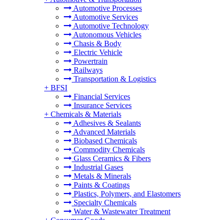
Automotive Processes
Automotive Services
Automotive Technology
Autonomous Vehicles
Chasis & Body
Electric Vehicle
Powertrain
Railways
Transportation & Logistics
+
BFSI
Financial Services
Insurance Services
+
Chemicals & Materials
Adhesives & Sealants
Advanced Materials
Biobased Chemicals
Commodity Chemicals
Glass Ceramics & Fibers
Industrial Gases
Metals & Minerals
Paints & Coatings
Plastics, Polymers, and Elastomers
Specialty Chemicals
Water & Wastewater Treatment