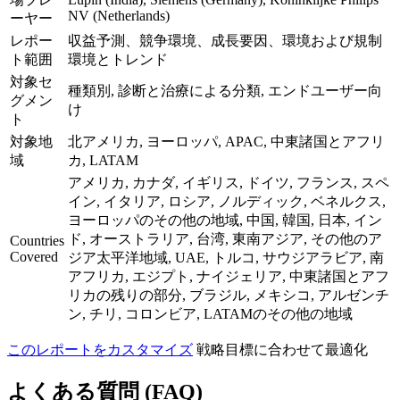
NV (Netherlands)
ーヤー
レポー
収益予測、競争環境、成長要因、環境および規制
ト範囲
環境とトレンド
対象セ
種類別, 診断と治療による分類, エンドユーザー向
グメン
け
ト
対象地
北アメリカ, ヨーロッパ, APAC, 中東諸国とアフリ
域
カ, LATAM
アメリカ, カナダ, イギリス, ドイツ, フランス, スペ
イン, イタリア, ロシア, ノルディック, ベネルクス,
ヨーロッパのその他の地域, 中国, 韓国, 日本, イン
ド, オーストラリア, 台湾, 東南アジア, その他のア
Countries
Covered
ジア太平洋地域, UAE, トルコ, サウジアラビア, 南
アフリカ, エジプト, ナイジェリア, 中東諸国とアフ
リカの残りの部分, ブラジル, メキシコ, アルゼンチ
ン, チリ, コロンビア, LATAMのその他の地域
このレポートをカスタマイズ
戦略目標に合わせて最適化
よくある質問 (FAQ)