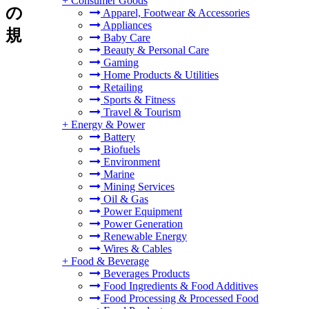
+
Consumer Goods
の
Apparel, Footwear & Accessories
Appliances
規
Baby Care
Beauty & Personal Care
Gaming
Home Products & Utilities
Retailing
Sports & Fitness
Travel & Tourism
+
Energy & Power
Battery
Biofuels
Environment
Marine
Mining Services
Oil & Gas
Power Equipment
Power Generation
Renewable Energy
Wires & Cables
+
Food & Beverage
Beverages Products
Food Ingredients & Food Additives
Food Processing & Processed Food