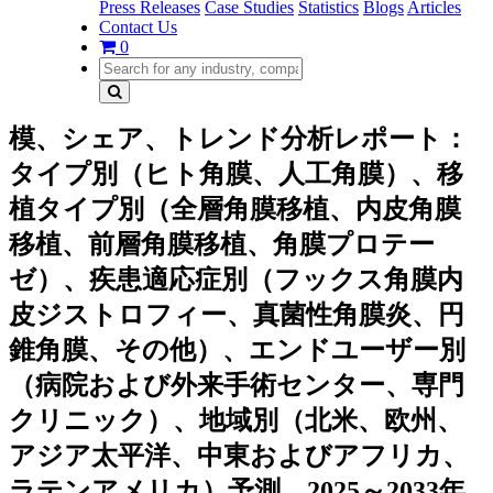
Press Releases
Case Studies
Statistics
Blogs
Articles
Contact Us
0
模、シェア、トレンド分析レポート：
タイプ別（ヒト角膜、人工角膜）、移
植タイプ別（全層角膜移植、内皮角膜
移植、前層角膜移植、角膜プロテー
ゼ）、疾患適応症別（フックス角膜内
皮ジストロフィー、真菌性角膜炎、円
錐角膜、その他）、エンドユーザー別
（病院および外来手術センター、専門
クリニック）、地域別（北米、欧州、
アジア太平洋、中東およびアフリカ、
ラテンアメリカ）予測、2025～2033年