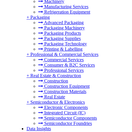
Machinery
Manufacturing Services
Refrigeration Equipment
+
Packaging
Advanced Packaging
Packaging Machinery
Packaging Products
Packaging Supplies
Packaging Technology
Printing & Labelling
+
Professional & Commercial Services
Commercial Services
Consumer & B2C Services
Professional Services
+
Real Estate & Construction
Construction
Construction Equipment
Construction Materials
Real Estate
+
Semiconductor & Electronics
Electronic Components
Integrated Circuit (IC)
Semiconductor Components
Semiconductor Foundries
Data Insights