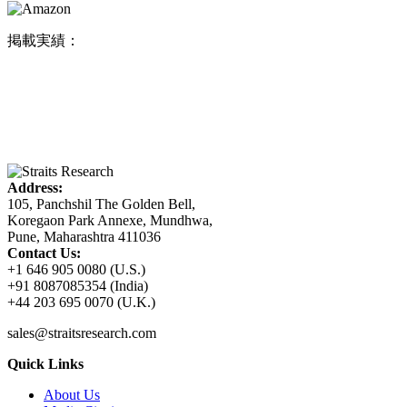
掲載実績：
Address:
105, Panchshil The Golden Bell,
Koregaon Park Annexe, Mundhwa,
Pune, Maharashtra 411036
Contact Us:
+1 646 905 0080 (U.S.)
+91 8087085354 (India)
+44 203 695 0070 (U.K.)
sales@straitsresearch.com
Quick Links
About Us