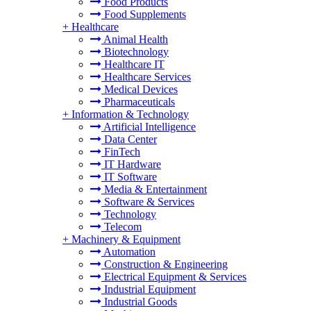
Food Products
Food Supplements
+
Healthcare
Animal Health
Biotechnology
Healthcare IT
Healthcare Services
Medical Devices
Pharmaceuticals
+
Information & Technology
Artificial Intelligence
Data Center
FinTech
IT Hardware
IT Software
Media & Entertainment
Software & Services
Technology
Telecom
+
Machinery & Equipment
Automation
Construction & Engineering
Electrical Equipment & Services
Industrial Equipment
Industrial Goods