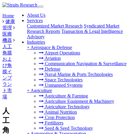
About Us
Home
Services
健康
Customized Market Research
Syndicated Market
管理
Research Reports
Transaction & Legal Intelligence
医療
Advisory
機器
Industries
人工
+
Aerospace & Defense
角膜
Airport Operations
Aviation
およ
Communication Navigation & Surveillance
び角
Defense
膜イ
Naval Marine & Ports Technologies
ンプ
Space Technologies
ラン
Unmanned Systems
ト市
+
Agriculture
Agriculture & Farming
場
Agriculture Equipment & Machinery
Agriculture Technology
人
Animal Nutrition
Crop Protection
工
Fertilizers
Seed & Seed Technology
角
+
Automotive & Transportation