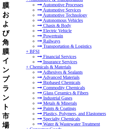
膜
Automotive Processes
Automotive Services
お
Automotive Technology
Autonomous Vehicles
よ
Chasis & Body
Electric Vehicle
び
Powertrain
角
Railways
Transportation & Logistics
膜
+
BFSI
Financial Services
イ
Insurance Services
+
Chemicals & Materials
ン
Adhesives & Sealants
Advanced Materials
プ
Biobased Chemicals
ラ
Commodity Chemicals
Glass Ceramics & Fibers
ン
Industrial Gases
Metals & Minerals
ト
Paints & Coatings
Plastics, Polymers, and Elastomers
市
Specialty Chemicals
場
Water & Wastewater Treatment