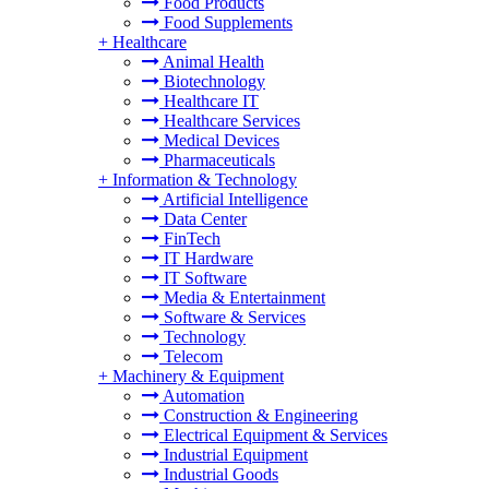
Food Products
Food Supplements
+
Healthcare
Animal Health
Biotechnology
Healthcare IT
Healthcare Services
Medical Devices
Pharmaceuticals
+
Information & Technology
Artificial Intelligence
Data Center
FinTech
IT Hardware
IT Software
Media & Entertainment
Software & Services
Technology
Telecom
+
Machinery & Equipment
Automation
Construction & Engineering
Electrical Equipment & Services
Industrial Equipment
Industrial Goods