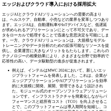
エッジおよびクラウド導入における採用拡大
エッジAIとクラウドAIソリューションへの需要の高まり
は、ヘルスケア、自動車、小売などの業界を変革しつつあり
ます。エッジAIは、自動運転車やIoTデバイスなど、低遅延
が求められるアプリケーションにとって不可欠であり、デー
タをローカルで処理することで迅速な意思決定を可能にしま
す。一方、クラウドAIソリューションは、大規模なモデル
トレーニングやデータ分析のための拡張可能なリソースを提
供し、企業運営に大きなメリットをもたらします。これらの
テクノロジーの相乗効果により、さまざまな分野で効率的で
応答性の高い、データ駆動型の進歩が促進されます。
例えば、インテルはMWC 2024において、新しいエッ
ジプラットフォームを発表しました。これは、企業が
エッジアプリケーションやAIアプリケーションを効率
的に大規模に開発、展開、管理できるよう設計され
た、モジュール式のオープンソフトウェアソリューシ
ョンです。インフラストラクチャを簡素化しながらパ
フォーマンスと総所有コスト（TCO）を向上させるこ
とで、このプラットフォームは導入期間を短縮し、コ