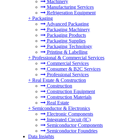
Machinery
Manufacturing Services
Refrigeration Equipment
+
Packaging
Advanced Packaging
Packaging Machinery
Packaging Products
Packaging Supplies
Packaging Technology
Printing & Labelling
+
Professional & Commercial Services
Commercial Services
Consumer & B2C Services
Professional Services
+
Real Estate & Construction
Construction
Construction Equipment
Construction Materials
Real Estate
+
Semiconductor & Electronics
Electronic Components
Integrated Circuit (IC)
Semiconductor Components
Semiconductor Foundries
Data Insights