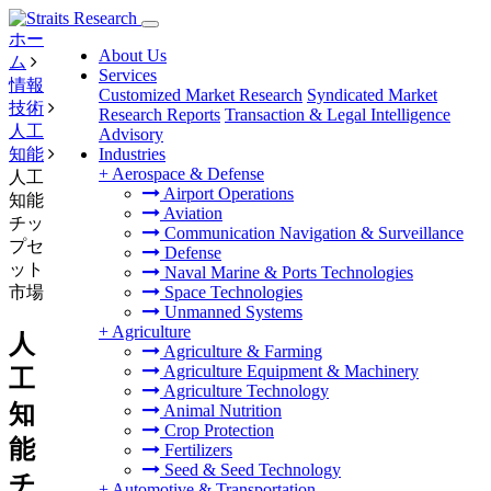
ホー
About Us
ム
Services
情報
Customized Market Research
Syndicated Market
技術
Research Reports
Transaction & Legal Intelligence
人工
Advisory
知能
Industries
+
Aerospace & Defense
人工
Airport Operations
知能
Aviation
チッ
Communication Navigation & Surveillance
プセ
Defense
ット
Naval Marine & Ports Technologies
市場
Space Technologies
Unmanned Systems
+
Agriculture
人
Agriculture & Farming
Agriculture Equipment & Machinery
工
Agriculture Technology
知
Animal Nutrition
Crop Protection
能
Fertilizers
Seed & Seed Technology
チ
+
Automotive & Transportation