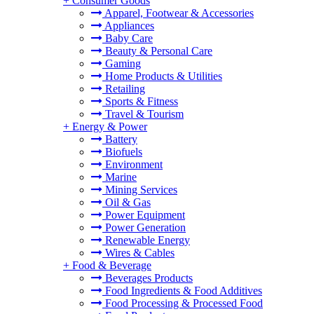
+
Consumer Goods
Apparel, Footwear & Accessories
Appliances
Baby Care
Beauty & Personal Care
Gaming
Home Products & Utilities
Retailing
Sports & Fitness
Travel & Tourism
+
Energy & Power
Battery
Biofuels
Environment
Marine
Mining Services
Oil & Gas
Power Equipment
Power Generation
Renewable Energy
Wires & Cables
+
Food & Beverage
Beverages Products
Food Ingredients & Food Additives
Food Processing & Processed Food