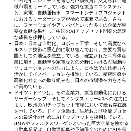
いったイニシアチブを通じた巨額投資に支えられ、地
域市場をリードしている。強力な製造エコシステム
と、家電、自動運転車、スマートシティプロジェクト
におけるリーダーシップが極めて重要である。さら
に、ファーウェイやアリババといった多くの企業が重
要な貢献を果たし、中国のAIチップセット開発の急速
な成長を後押ししている。
日本：
日本は自動化、ロボット工学、そして高度なヘ
ルスケア技術に重点的に取り組んでおり、主要な貢献
国としての地位を確立している。確立された半導体産
業に加え、自動車や家電などの分野におけるAI駆動型
ソリューションへの注力により、日本はその技術力を
活かしてイノベーションを推進している。精密医療や
高齢化社会への取り組みも、日本の市場潜在力をさら
に高めている。
ドイツ：
ドイツは、その産業力、製造自動化における
リーダーシップ、そしてインダストリー4.0への注力に
より、欧州のAIチップセット市場において最も存在感
を示している。ドイツ企業は、生産および物流プロセ
スの最適化のためにAIチップセットを採用している。
BMWやフォルクスワーゲンといった巨大企業を擁する
自動車業界は、自動運転車や予知保全のためにAIを積