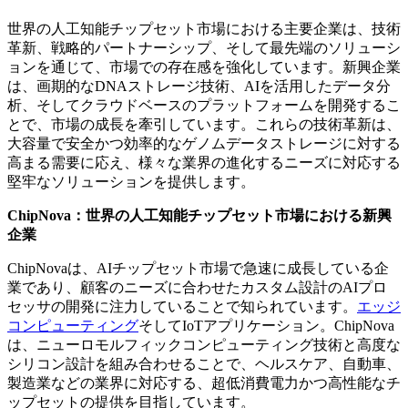
世界の人工知能チップセット市場における主要企業は、技術
革新、戦略的パートナーシップ、そして最先端のソリューシ
ョンを通じて、市場での存在感を強化しています。新興企業
は、画期的なDNAストレージ技術、AIを活用したデータ分
析、そしてクラウドベースのプラットフォームを開発するこ
とで、市場の成長を牽引しています。これらの技術革新は、
大容量で安全かつ効率的なゲノムデータストレージに対する
高まる需要に応え、様々な業界の進化するニーズに対応する
堅牢なソリューションを提供します。
ChipNova：世界の人工知能チップセット市場における新興
企業
ChipNovaは、AIチップセット市場で急速に成長している企
業であり、顧客のニーズに合わせたカスタム設計のAIプロ
セッサの開発に注力していることで知られています。
エッジ
コンピューティング
そしてIoTアプリケーション。ChipNova
は、ニューロモルフィックコンピューティング技術と高度な
シリコン設計を組み合わせることで、ヘルスケア、自動車、
製造業などの業界に対応する、超低消費電力かつ高性能なチ
ップセットの提供を目指しています。