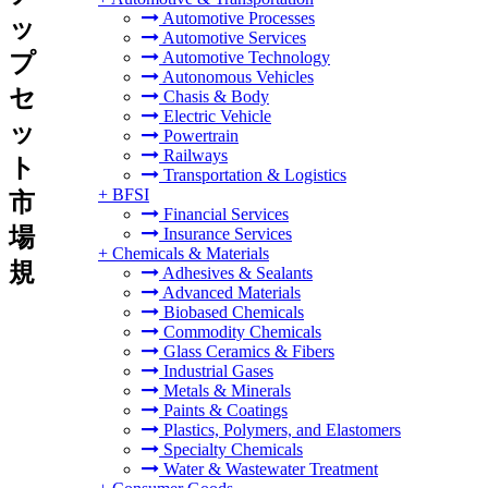
Automotive Processes
ッ
Automotive Services
Automotive Technology
プ
Autonomous Vehicles
セ
Chasis & Body
Electric Vehicle
ッ
Powertrain
Railways
ト
Transportation & Logistics
+
BFSI
市
Financial Services
場
Insurance Services
+
Chemicals & Materials
規
Adhesives & Sealants
Advanced Materials
Biobased Chemicals
Commodity Chemicals
Glass Ceramics & Fibers
Industrial Gases
Metals & Minerals
Paints & Coatings
Plastics, Polymers, and Elastomers
Specialty Chemicals
Water & Wastewater Treatment