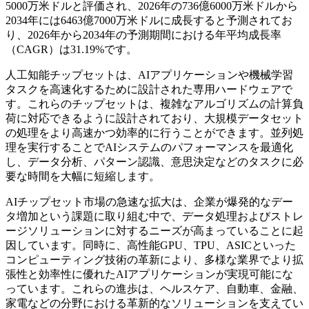
5000万米ドルと評価され、2026年の736億6000万米ドルから
2034年には6463億7000万米ドルに成長すると予測されてお
り、2026年から2034年の予測期間における年平均成長率
（CAGR）は31.19%です。
人工知能チップセットは、AIアプリケーションや機械学習
タスクを高速化するために設計された専用ハードウェアで
す。これらのチップセットは、複雑なアルゴリズムの計算負
荷に対応できるように設計されており、大規模データセット
の処理をより高速かつ効率的に行うことができます。並列処
理を実行することでAIシステムのパフォーマンスを最適化
し、データ分析、パターン認識、意思決定などのタスクに必
要な時間を大幅に短縮します。
AIチップセット市場の急速な拡大は、企業が爆発的なデー
タ増加という課題に取り組む中で、データ処理およびストレ
ージソリューションに対するニーズが高まっていることに起
因しています。同時に、高性能GPU、TPU、ASICといった
コンピューティング技術の革新により、多様な業界でより拡
張性と効率性に優れたAIアプリケーションが実現可能にな
っています。これらの進歩は、ヘルスケア、自動車、金融、
家電などの分野における革新的なソリューションを支えてい