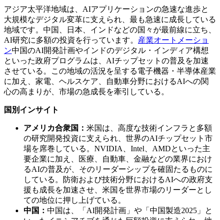
アジア太平洋地域は、AIアプリケーションの急速な進歩と
大規模なデジタル変革に支えられ、最も急速に成長している
地域です。中国、日本、インドなどの国々が最前線に立ち、
AI研究に多額の投資を行っています。
産業オートメーショ
ン
中国のAI開発計画やインドのデジタル・インディア構想
といった政府プログラムは、AIチップセットの普及を加速
させている。この地域の活況を呈する電子機器・半導体産業
に加え、家電、ヘルスケア、自動車分野におけるAIへの関
心の高まりが、市場の急成長を牽引している。
国別インサイト
アメリカ合衆国：
米国は、高度な技術インフラと多額
の研究開発投資に支えられ、世界のAIチップセット市
場を席巻している。NVIDIA、Intel、AMDといった主
要企業に加え、医療、自動車、金融などの業界におけ
るAIの普及が、そのリーダーシップを確固たるものに
している。防衛および技術分野におけるAIへの政府支
援も成長を加速させ、米国を世界市場のリーダーとし
ての地位に押し上げている。
中国：
中国は、「AI開発計画」や「中国製造2025」と