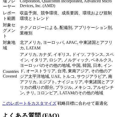
場プレ
Corporation, Qualcomm Incorporated, Advanced Micro
Devices, Inc. (AMD)
ーヤー
レポー
収益予測、競争環境、成長要因、環境および規制
ト範囲
環境とトレンド
対象セ
テクノロジーによる, 配備別, アプリケーション別,
グメン
業種別
ト
対象地
北アメリカ, ヨーロッパ, APAC, 中東諸国とアフリ
域
カ, LATAM
アメリカ, カナダ, イギリス, ドイツ, フランス, スペ
イン, イタリア, ロシア, ノルディック, ベネルクス,
ヨーロッパのその他の地域, 中国, 韓国, 日本, イン
ド, オーストラリア, 台湾, 東南アジア, その他のア
Countries
Covered
ジア太平洋地域, UAE, トルコ, サウジアラビア, 南
アフリカ, エジプト, ナイジェリア, 中東諸国とアフ
リカの残りの部分, ブラジル, メキシコ, アルゼンチ
ン, チリ, コロンビア, LATAMのその他の地域
このレポートをカスタマイズ
戦略目標に合わせて最適化
よくある質問 (FAQ)