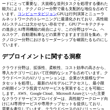
ードにとって重要な、大規模な並列タスクを処理する優れた
能力により、テクノロジー分野で最も支配的な地位を占めて
います。
コンピュータビジョン
GPUは行列演算とニューラ
ルネットワークのトレーニングに最適化されており、高性能
AIシステムには欠かせない存在です。GPUアーキテクチャ
の進歩とAI専用機能の統合により、この分野はゲーム、ヘ
ルスケア、自動運転車などの業界でますます注目を集め、テ
クノロジー分野におけるリーダーシップを確固たるものにし
ています。
デプロイメントに関する洞察
クラウド分野は、拡張性、柔軟性、コスト効率の高さから、
導入カテゴリーにおいて圧倒的なシェアを占めています。ク
ラウドベースのAIソリューションは、企業が大規模なデー
タセットを処理し、最新のAIモデルにアクセスし、最小限
の初期インフラ投資でAIサービスを実装することを可能に
します。AWS、Google Cloud、Microsoft Azureといった主要
なクラウドサービスプロバイダーは、高性能ワークロード向
けにAI専用サービスや専用チップセットを提供しており、
需要を牽引しています。クラウドベースのAIソリューショ