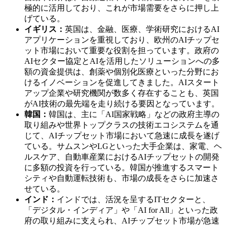
極的に活用しており、これが市場需要をさらに押し上
げている。
イギリス：
英国は、金融、医療、学術研究におけるAI
アプリケーションを重視しており、欧州のAIチップセ
ット市場において重要な役割を担っています。政府の
AIセクター協定とAIを活用したソリューションへの多
額の資金提供は、創薬や個別化医療といった分野にお
けるイノベーションを促進してきました。AIスタート
アップ企業や研究機関が数多く存在することも、英国
がAI技術の最先端を走り続ける要因となっています。
韓国：
韓国は、主に「AI国家戦略」などの政府主導の
取り組みや世界トップクラスの技術エコシステムを通
じて、AIチップセット市場において急速に成長を遂げ
ている。サムスンやLGといった大手企業は、家電、ヘ
ルスケア、自動車産業におけるAIチップセットの開発
に多額の投資を行っている。韓国が推進するスマート
シティや自動運転技術も、市場の成長をさらに加速さ
せている。
インド：
インドでは、活況を呈するITセクターと、
「デジタル・インディア」や「AI for All」といった政
府の取り組みに支えられ、AIチップセット市場が急速