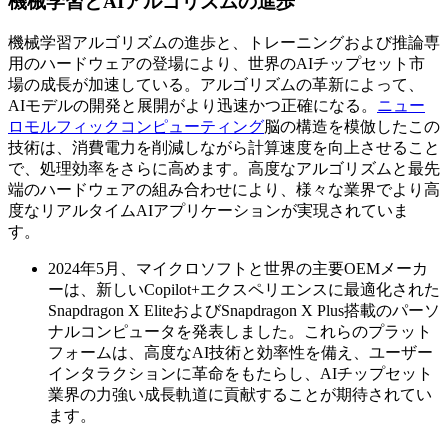
機械学習とAIアルゴリズムの進歩
機械学習アルゴリズムの進歩と、トレーニングおよび推論専
用のハードウェアの登場により、世界のAIチップセット市
場の成長が加速している。アルゴリズムの革新によって、
AIモデルの開発と展開がより迅速かつ正確になる。
ニュー
ロモルフィックコンピューティング
脳の構造を模倣したこの
技術は、消費電力を削減しながら計算速度を向上させること
で、処理効率をさらに高めます。高度なアルゴリズムと最先
端のハードウェアの組み合わせにより、様々な業界でより高
度なリアルタイムAIアプリケーションが実現されていま
す。
2024年5月、マイクロソフトと世界の主要OEMメーカ
ーは、新しいCopilot+エクスペリエンスに最適化された
Snapdragon X EliteおよびSnapdragon X Plus搭載のパーソ
ナルコンピュータを発表しました。これらのプラット
フォームは、高度なAI技術と効率性を備え、ユーザー
インタラクションに革命をもたらし、AIチップセット
業界の力強い成長軌道に貢献することが期待されてい
ます。