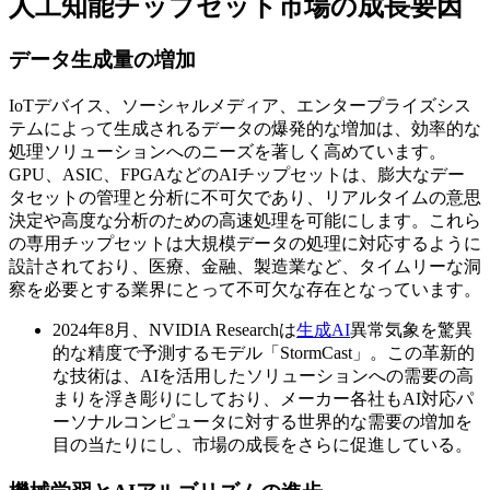
人工知能チップセット市場の成長要因
データ生成量の増加
IoTデバイス、ソーシャルメディア、エンタープライズシス
テムによって生成されるデータの爆発的な増加は、効率的な
処理ソリューションへのニーズを著しく高めています。
GPU、ASIC、FPGAなどのAIチップセットは、膨大なデー
タセットの管理と分析に不可欠であり、リアルタイムの意思
決定や高度な分析のための高速処理を可能にします。これら
の専用チップセットは大規模データの処理に対応するように
設計されており、医療、金融、製造業など、タイムリーな洞
察を必要とする業界にとって不可欠な存在となっています。
2024年8月、NVIDIA Researchは
生成AI
異常気象を驚異
的な精度で予測するモデル「StormCast」。この革新的
な技術は、AIを活用したソリューションへの需要の高
まりを浮き彫りにしており、メーカー各社もAI対応パ
ーソナルコンピュータに対する世界的な需要の増加を
目の当たりにし、市場の成長をさらに促進している。