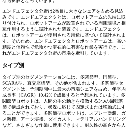
な選択肢となっています。
エンドエフェクタ分野は2番目に大きなシェアを占める見込
みです。エンドエフェクタとは、ロボットアームの先端に取
り付けられ、ロボットアームが設置されている周囲環境と相
互作用するように設計された装置です。エンドエフェクタ
は、ロボットアームが使用される用途に基づいて設計されま
す。そのため、エンドエフェクタとロボットアームは、高い
精度と信頼性で危険かつ潜在的に有害な作業を実行でき、こ
れがエンドエフェクタ分野の市場を牽引しています。
タイプ別
タイプ別のセグメンテーションには、多関節型、円筒型、
SCARA型、直交座標型、その他が含まれます。多関節型セ
グメントは、予測期間中に最大の市場シェアを占め、年平均
成長率（CAGR）10.42%で成長すると予想されています。多
関節型ロボットは、人間の手の動きを模倣する3つの回転関
節で構成されており、状況に応じて固定式または移動式にす
ることができます。多関節型ロボットは、スプレー塗装、ガ
ス溶接、アーク溶接、ダイカスト、マテリアルハンドリング
など、さまざまな作業に使用できます。耐久性の高さから人