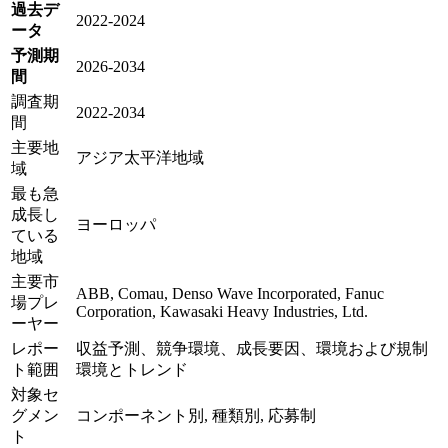
過去デ
2022-2024
ータ
予測期
2026-2034
間
調査期
2022-2034
間
主要地
アジア太平洋地域
域
最も急
成長し
ヨーロッパ
ている
地域
主要市
ABB, Comau, Denso Wave Incorporated, Fanuc
場プレ
Corporation, Kawasaki Heavy Industries, Ltd.
ーヤー
レポー
収益予測、競争環境、成長要因、環境および規制
ト範囲
環境とトレンド
対象セ
グメン
コンポーネント別, 種類別, 応募制
ト