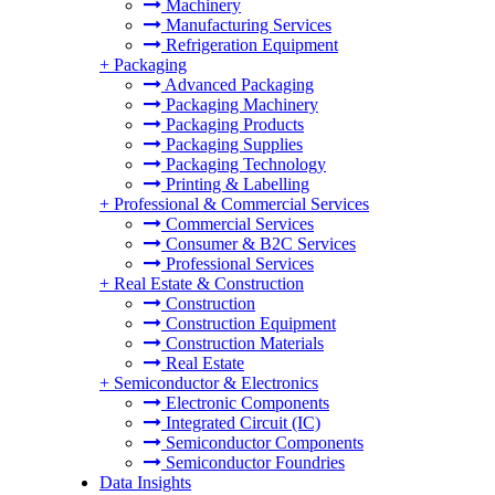
Machinery
Manufacturing Services
Refrigeration Equipment
+
Packaging
Advanced Packaging
Packaging Machinery
Packaging Products
Packaging Supplies
Packaging Technology
Printing & Labelling
+
Professional & Commercial Services
Commercial Services
Consumer & B2C Services
Professional Services
+
Real Estate & Construction
Construction
Construction Equipment
Construction Materials
Real Estate
+
Semiconductor & Electronics
Electronic Components
Integrated Circuit (IC)
Semiconductor Components
Semiconductor Foundries
Data Insights