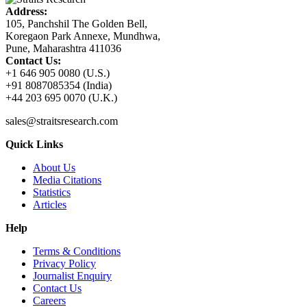
Address:
105, Panchshil The Golden Bell,
Koregaon Park Annexe, Mundhwa,
Pune, Maharashtra 411036
Contact Us:
+1 646 905 0080 (U.S.)
+91 8087085354 (India)
+44 203 695 0070 (U.K.)
sales@straitsresearch.com
Quick Links
About Us
Media Citations
Statistics
Articles
Help
Terms & Conditions
Privacy Policy
Journalist Enquiry
Contact Us
Careers