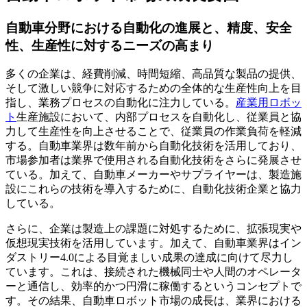
自動車分野における自動化の進展と、精度、安全
性、生産性に対するニーズの高まり
多くの企業は、経費削減、時間短縮、高品質な製品の提供、
そして激しい競争に対応するための全体的な生産性向上を目
指し、業務プロセスの自動化に注力している。
産業用ロボッ
ト
生産施設において、内部プロセスを自動化し、従業員と協
力して生産性を向上させることで、従業員の作業負荷を軽減
する。自動車業界は数年前から自動化技術を活用しており、
市場参加者は業界で使用される自動化技術をさらに発展させ
ている。加えて、自動車メーカーやサプライヤーは、製造施
設にこれらの技術を導入するために、自動化技術企業と協力
している。
さらに、企業は製造上の課題に対処するために、拡張現実や
仮想現実技術を活用しています。加えて、自動車業界はイン
ダストリー4.0による目覚ましい成果の達成に向けて尽力し
ています。これは、接続された機械同士や人間のオペレータ
ーと通信し、効率的かつ円滑に稼働するというコンセプトで
す。その結果、自動車ロボット市場の成長は、業界における