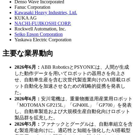
Denso Wave Incorporated
Fanuc Corporation
Kawasaki Heavy Industries, Ltd.
KUKA AG
NACHI-FUJIKOSHI CORP.
Rockwell Automation, Inc.
Seiko Epson Corporation
Yaskawa Electric Corporation
主要な業界動向
2026年6月：
ABB RoboticsとPSYONICは、人間が生成
した動作データを用いてロボットの器用さを向上さ
せ、自動車生産を含む次世代製造業向けのAI搭載ロボ
ット自動化を加速させるための戦略的提携を発表し
た。
2026年6月：
安川電機は、重量物搬送用産業用ロボット
「MOTOMAN GP215L」「GP400L」「GP700」を発表
し、自動車製造および大規模生産自動化向けロボット
製品群を拡充した。
2026年5月：
ファナックとグーグルは、自動車組立を含
む製造用途向けに、適応性と知能を強化したAI搭載型