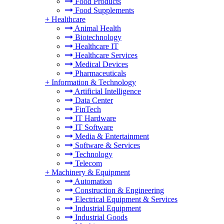
Food Products
Food Supplements
+
Healthcare
Animal Health
Biotechnology
Healthcare IT
Healthcare Services
Medical Devices
Pharmaceuticals
+
Information & Technology
Artificial Intelligence
Data Center
FinTech
IT Hardware
IT Software
Media & Entertainment
Software & Services
Technology
Telecom
+
Machinery & Equipment
Automation
Construction & Engineering
Electrical Equipment & Services
Industrial Equipment
Industrial Goods