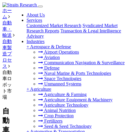
ホー
About Us
ム
Services
自動
Customized Market Research
Syndicated Market
車・
Research Reports
Transaction & Legal Intelligence
輸送
Advisory
自動
Industries
+
Aerospace & Defense
車製
Airport Operations
造プ
Aviation
ロセ
Communication Navigation & Surveillance
ス
Defense
自動
Naval Marine & Ports Technologies
車ロ
Space Technologies
Unmanned Systems
ボッ
+
Agriculture
ト市
Agriculture & Farming
場
Agriculture Equipment & Machinery
Agriculture Technology
自
Animal Nutrition
Crop Protection
動
Fertilizers
Seed & Seed Technology
車
+
Automotive & Transportation