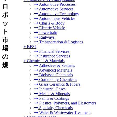
Automotive Processes
ロ
Automotive Services
ボ
Automotive Technology
Autonomous Vehicles
ッ
Chasis & Body
Electric Vehicle
ト
Powertrain
Railways
市
Transportation & Logistics
+
BFSI
場
Financial Services
の
Insurance Services
+
Chemicals & Materials
規
Adhesives & Sealants
Advanced Materials
Biobased Chemicals
Commodity Chemicals
Glass Ceramics & Fibers
Industrial Gases
Metals & Minerals
Paints & Coatings
Plastics, Polymers, and Elastomers
Specialty Chemicals
Water & Wastewater Treatment