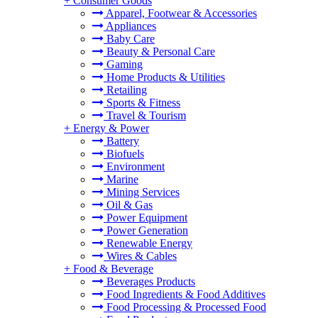
+
Consumer Goods
Apparel, Footwear & Accessories
Appliances
Baby Care
Beauty & Personal Care
Gaming
Home Products & Utilities
Retailing
Sports & Fitness
Travel & Tourism
+
Energy & Power
Battery
Biofuels
Environment
Marine
Mining Services
Oil & Gas
Power Equipment
Power Generation
Renewable Energy
Wires & Cables
+
Food & Beverage
Beverages Products
Food Ingredients & Food Additives
Food Processing & Processed Food