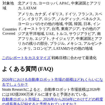
対象地
北アメリカ, ヨーロッパ, APAC, 中東諸国とアフリ
域
カ, LATAM
アメリカ, カナダ, イギリス, ドイツ, フランス, スペ
イン, イタリア, ロシア, ノルディック, ベネルクス,
ヨーロッパのその他の地域, 中国, 韓国, 日本, イン
ド, オーストラリア, 台湾, 東南アジア, その他のア
Countries
Covered
ジア太平洋地域, UAE, トルコ, サウジアラビア, 南
アフリカ, エジプト, ナイジェリア, 中東諸国とアフ
リカの残りの部分, ブラジル, メキシコ, アルゼンチ
ン, チリ, コロンビア, LATAMのその他の地域
このレポートをカスタマイズ
戦略目標に合わせて最適化
よくある質問 (FAQ)
2026年における自動車ロボット市場の規模はどれくらいにな
るでしょうか？
Straits Researchによると、自動車ロボット市場規模は2026年
には182億2000万米ドルに達すると予測されている。
自動車ロボット市場は、2026年から2034年にかけてどの程度
の成長率を記録すると予想されていますか？