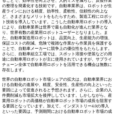
ることで、効率性を向上させ、人的ミスを減らし、反復作業
の整理を簡素化する技術です。自動車業界は、ロボットが生
産ラインにおける精度、効率性、柔軟性、信頼性の向上な
ど、さまざまなメリットをもたらすため、製造工程にロボッ
ト技術を導入しています。こうした自動車用ロボットの導入
により、自動車業界は世界で最も自動化が進んだ業界とな
り、世界有数の産業用ロボットユーザーとなりました。ま
た、自動車製造用ロボットは、品質向上、生産能力の増強、
保証コストの削減、危険で複雑な作業から作業員を保護する
ことで、自動車メーカーに競争上の優位性をもたらします。
さらに、自動車組立工場では、スポット溶接や塗装などの用
途に自動車用ロボットが主に使用されていますが、サプライ
チェーン全体で自動車用ロボットを活用できる機会は無数に
存在します。
世界の自動車ロボット市場シェアの拡大は、自動車業界にお
ける自動化の進展や、精度、安全性、生産性の向上といった
要因によって促進されると予想されます。さらに、企業の人
件費削減も市場拡大を後押ししています。しかしながら、産
業用ロボットの高価格が自動車ロボット市場の成長を阻害す
る要因となっています。加えて、インダストリー4.0の導入
といった要因は、予測期間における自動車ロボット市場の成