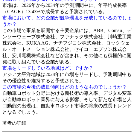
市場は、2026年から2034年の予測期間中に、年平均成長率
（CAGR）13.43%で成長すると予測されている。
市場において、どの企業が競争環境を形成しているのでしょ
うか？
この市場で事業を展開する主要企業には、ABB、Comau、デ
ンソーウェーブ株式会社、ファナック株式会社、川崎重工業
株式会社、KUKA AG、ナチフジコシ株式会社、ロックウェ
ル・オートメーション株式会社、セイコーエプソン株式会
社、安川電機株式会社などが含まれ、その他にも積極的に開
発に取り組んでいる企業がある。
市場をリードしている地域はどこですか？
アジア太平洋地域は2024年に市場をリードし、予測期間中も
その優位性を維持すると予想される。
この市場の今後の成長傾向はどのようなものでしょうか？
自動車ロボット分野における新技術の導入率、デジタル変革
が自動車ロボット業界に与える影響、そして新たな市場と人
口動態の出現は、自動車ロボット市場の将来の成長トレンド
となるでしょう。
著者の詳細