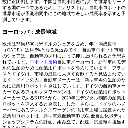
数に正比例します。中国は自動車用途において世界をリード
する国の一つであるため、アナリストは、自動車ロボットの
世界市場が予測期間中にこの地域で著しい成長率を示すと予
測しています。
ヨーロッパ：成長地域
欧州は35億1500万米ドルのシェアを占め、年平均成長率
（CAGR）は14.5%となる見込みです。自動車ロボット市場
のシェアは、自動車の採用によって押し上げられると予想さ
れています。
ロボット技術
自動車メーカーは、新型車両モデ
ルの生産のために産業用ロボットを導入しています。フラン
スとドイツは、市場の成長に大きく貢献すると見込まれてい
ます。ドイツの大手自動車メーカーは、新型車両の生産のた
めに産業用ロボットを発注しています。ドイツの自動車メー
カーであるフォルクスワーゲンは、ドイツの産業用ロボット
メーカーであるKUKAから、2020年にデジタル制御の産業用
ロボットを導入すると発表しました。さらに、ドイツのハノ
ーバーにあるフォルクスワーゲンの商用車工場に設置された
産業用ロボットは、新型電気自動車ID.の完全自動化ボディ
ショップシステムの計画、組み立て、配送、試運転を担当す
るとされています。