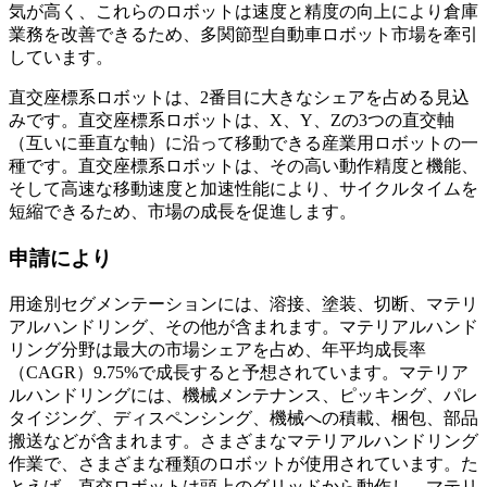
気が高く、これらのロボットは速度と精度の向上により倉庫
業務を改善できるため、多関節型自動車ロボット市場を牽引
しています。
直交座標系ロボットは、2番目に大きなシェアを占める見込
みです。直交座標系ロボットは、X、Y、Zの3つの直交軸
（互いに垂直な軸）に沿って移動できる産業用ロボットの一
種です。直交座標系ロボットは、その高い動作精度と機能、
そして高速な移動速度と加速性能により、サイクルタイムを
短縮できるため、市場の成長を促進します。
申請により
用途別セグメンテーションには、溶接、塗装、切断、マテリ
アルハンドリング、その他が含まれます。マテリアルハンド
リング分野は最大の市場シェアを占め、年平均成長率
（CAGR）9.75%で成長すると予想されています。マテリア
ルハンドリングには、機械メンテナンス、ピッキング、パレ
タイジング、ディスペンシング、機械への積載、梱包、部品
搬送などが含まれます。さまざまなマテリアルハンドリング
作業で、さまざまな種類のロボットが使用されています。た
とえば、直交ロボットは頭上のグリッドから動作し、マテリ