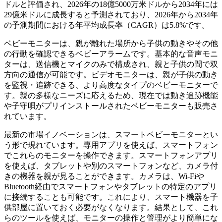
ドルと評価され、2026年の18億5000万米ドルから2034年には
29億米ドルに成長すると予測されており、2026年から2034年
の予測期間における年平均成長率（CAGR）は5.8%です。
ベビーモニターは、親が離れた場所から子供の動きやその他
の行動を確認できるベビーアラームです。基本的な音声モニ
ターは、送信機とマイクのみで構成され、親と子供の間で双
方向の通信が可能です。ビデオモニターは、親が子供の動き
を監視・追跡できる、より高度なタイプのベビーモニターで
す。親の多様なニーズに応えるため、現在では動き追跡機能
や子守唄がプリインストールされたベビーモニターも販売さ
れています。
最新の市場イノベーションは、スマートベビーモニターとい
う形で現れています。専用アプリを使えば、スマートフォン
でこれらのモニターを操作できます。スマートフォンアプリ
を使えば、タブレットや別のスマートフォンなど、カメラ付
きの機器を親が見ることができます。カメラは、Wi-Fiや
Bluetooth経由でスマートフォンやタブレットの特定のアプリ
に接続することも可能です。これにより、スマート機器を子
供部屋に置いておく必要がなくなります。結果として、これ
らのツールを使えば、モニターの操作と管理がより簡単にな