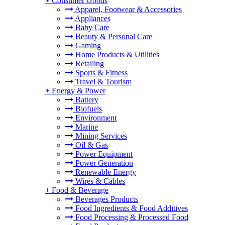
+
Consumer Goods
Apparel, Footwear & Accessories
Appliances
Baby Care
Beauty & Personal Care
Gaming
Home Products & Utilities
Retailing
Sports & Fitness
Travel & Tourism
+
Energy & Power
Battery
Biofuels
Environment
Marine
Mining Services
Oil & Gas
Power Equipment
Power Generation
Renewable Energy
Wires & Cables
+
Food & Beverage
Beverages Products
Food Ingredients & Food Additives
Food Processing & Processed Food