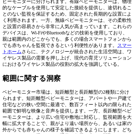
ビーモニターに分けられます。有線ベビーモニターは、物理
的なケーブルを使用して安定した接続を提供し、途切れるこ
とのない監視を保証するため、固定された長期的な設置によ
く利用されます。一方、無線ベビーモニターは、その柔軟性
と設置の容易さから非常に人気が高まっています。これらの
デバイスは、Wi-FiやBluetoothなどの技術を使用しており、
親は範囲内のどこからでも、多くの場合スマートフォンから
でも赤ちゃんを監視できるという利便性があります。
スマー
トホーム
さらに、テクノロジーが統合された生活空間は、ワ
イヤレス製品の需要を押し上げ、現代の育児ソリューション
におけるワイヤレス製品の役割の拡大を強調している。
範囲に関する洞察
ベビーモニター市場は、短距離型と長距離型の2種類に分け
られます。短距離型ベビーモニターは、アパートや一戸建て
住宅などの狭い空間に最適で、数百フィート以内の限られた
範囲で鮮明な映像と音声を提供します。一方、長距離型ベビ
ーモニターは、より広い住宅や敷地に対応し、監視範囲を大
幅に拡大することで、親がより遠い場所から、あるいは家の
外からでも赤ちゃんの様子を確認できるようにします。どち