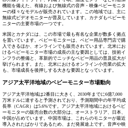
機能を備えた、有線および無線式の音声・映像ベビーモニタ
ーの様々なモデルが販売されています。この地域では、主に
無線式ビデオモニターが普及しています。カナダもベビーモ
ニターの主要市場の一つです。
米国とカナダには、この市場で最も有名な企業が数多く拠点
を置いています。ベビーモニターは、ベビー用品専門店で購
入できるほか、オンラインでも販売されています。北米にお
けるベビーモニター市場の成長の主な要因としては、技術イ
ンフラの整備と、革新的でニッチなベビー用品の普及拡大が
挙げられます。また、北米におけるオンライン小売業の拡大
も、市場成長を後押しする大きな要因となっています。
アジア太平洋地域のベビーモニター市場動向
アジア太平洋地域は2番目に大きく、2030年までに6億7,000
万米ドルに達すると予測されており、予測期間中の年平均成
長率（CAGR）は5.6%です。アジア太平洋地域におけるベビ
ーモニターの販売台数の大部分は、オーストラリア、日本、
中国が占めています。中国市場は、これらのモニターが最近
導入されたばかりであるため、まだ発展途上です。音声や映