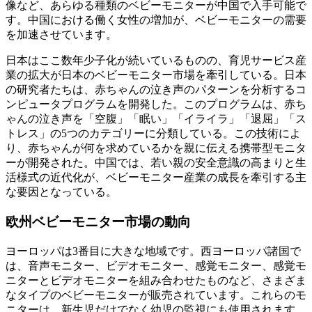
像など、あらゆる種類のベビーモニターが中国で入手可能で
す。中国における働く女性の増加が、ベビーモニターの需要
を加速させています。
日本はここ数年少子化が続いているものの、育児サービス産
業の拡大が日本のベビーモニター市場を牽引している。日本
の研究者たちは、赤ちゃんの泣き声のパターンを分析するコ
ンピュータプログラムを開発した。このプログラムは、赤ち
ゃんの泣き声を「空腹」「眠い」「イライラ」「退屈」「ス
トレス」の5つのカテゴリーに分類している。この技術によ
り、赤ちゃんが何を求めているかを親に伝える携帯型モニタ
ーが開発された。中国では、若い親の安全意識の高まりと生
活様式の近代化が、ベビーモニター産業の成長を牽引する主
な要因となっている。
欧州ベビーモニター市場の動向
ヨーロッパは3番目に大きな地域です。西ヨーロッパ諸国で
は​​、音声モニター、ビデオモニター、感覚モニター、感覚モ
ニターとビデオモニターを組み合わせたものなど、さまざま
なタイプのベビーモニターが販売されています。これらのモ
ニターは、新生児だけでなく幼児の監視にも使用されます。