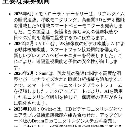
主要な業界動向
2026年6月：
モトローラ・ナーサリーは、リアルタイム
の睡眠追跡、呼吸モニタリング、高画質HDビデオ機能
を搭載したAI搭載スマートベビーモニターを発表しま
した。この製品は、保護者が赤ちゃんの健康状態や
日々の活動を遠隔で監視するのに役立ちます。
2026年5月：
VTechは、2K解像度のビデオ機能、AIによ
る動体検知機能、スマートフォン接続機能を備えた、
新しいプレミアムベビーモニターを発表しました。こ
れにより、遠隔監視機能と子供の安全性が向上しま
す。
2026年2月：
Nanitは、乳幼児の発達に関する高度な洞
察とパーソナライズされた睡眠分析機能を追加するこ
とで、スマートベビーモニタリングプラットフォーム
を拡張しました。このアップデートにより、AIを活用
したモニタリング機能を通じて、保護者の関与がさら
に強化されます。
2025年10月：
Owlet社は、HDビデオモニタリングとウ
ェアラブル健康追跡機能を組み合わせた、アップグレ
ード版のDream Duoモニタリングシステムを発売し
た。これにより、保護者は乳幼児の健康状態に関する