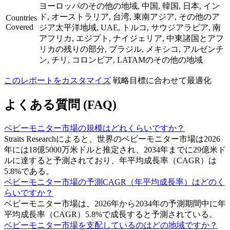
ヨーロッパのその他の地域, 中国, 韓国, 日本, イン
ド, オーストラリア, 台湾, 東南アジア, その他のア
Countries
Covered
ジア太平洋地域, UAE, トルコ, サウジアラビア, 南
アフリカ, エジプト, ナイジェリア, 中東諸国とアフ
リカの残りの部分, ブラジル, メキシコ, アルゼンチ
ン, チリ, コロンビア, LATAMのその他の地域
このレポートをカスタマイズ
戦略目標に合わせて最適化
よくある質問 (FAQ)
ベビーモニター市場の規模はどれくらいですか？
Straits Researchによると、世界のベビーモニター市場は2026
年には18億5000万米ドルと推定され、2034年までに29億米ド
ルに達すると予測されており、年平均成長率（CAGR）は
5.8%である。
ベビーモニター市場の予測CAGR（年平均成長率）はどのく
らいですか？
ベビーモニター市場は、2026年から2034年の予測期間中に年
平均成長率（CAGR）5.8%で成長すると予測されている。
ベビーモニター市場を支配しているのはどの地域ですか？