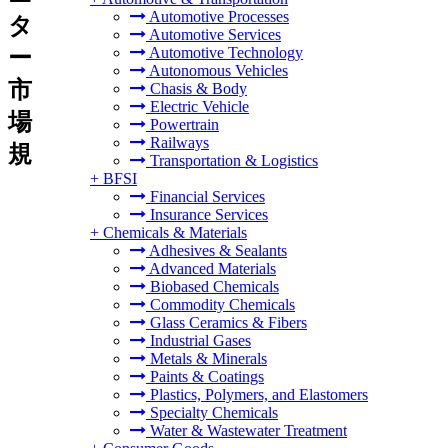
Automotive Processes
タ
Automotive Services
Automotive Technology
ー
Autonomous Vehicles
市
Chasis & Body
Electric Vehicle
場
Powertrain
Railways
規
Transportation & Logistics
+
BFSI
Financial Services
Insurance Services
+
Chemicals & Materials
Adhesives & Sealants
Advanced Materials
Biobased Chemicals
Commodity Chemicals
Glass Ceramics & Fibers
Industrial Gases
Metals & Minerals
Paints & Coatings
Plastics, Polymers, and Elastomers
Specialty Chemicals
Water & Wastewater Treatment