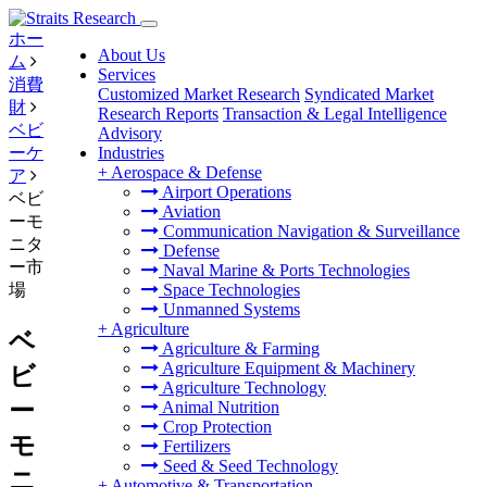
ホー
About Us
ム
Services
消費
Customized Market Research
Syndicated Market
財
Research Reports
Transaction & Legal Intelligence
ベビ
Advisory
ーケ
Industries
+
Aerospace & Defense
ア
Airport Operations
ベビ
Aviation
ーモ
Communication Navigation & Surveillance
ニタ
Defense
ー市
Naval Marine & Ports Technologies
場
Space Technologies
Unmanned Systems
+
Agriculture
ベ
Agriculture & Farming
Agriculture Equipment & Machinery
ビ
Agriculture Technology
ー
Animal Nutrition
Crop Protection
モ
Fertilizers
Seed & Seed Technology
ニ
+
Automotive & Transportation