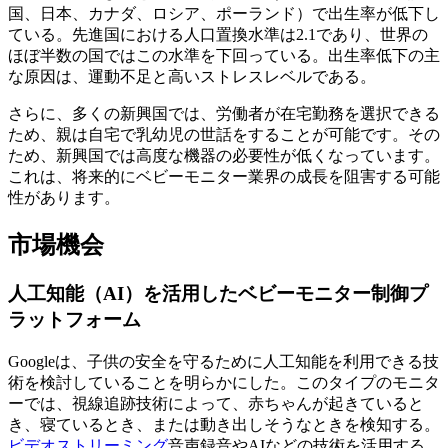
国、日本、カナダ、ロシア、ポーランド）で出生率が低下し
ている。先進国における人口置換水準は2.1であり、世界の
ほぼ半数の国ではこの水準を下回っている。出生率低下の主
な原因は、運動不足と高いストレスレベルである。
さらに、多くの新興国では、労働者が在宅勤務を選択できる
ため、親は自宅で乳幼児の世話をすることが可能です。その
ため、新興国では高度な機器の必要性が低くなっています。
これは、将来的にベビーモニター業界の成長を阻害する可能
性があります。
市場機会
人工知能（AI）を活用したベビーモニター制御プ
ラットフォーム
Googleは、子供の安全を守るために人工知能を利用できる技
術を検討していることを明らかにした。このタイプのモニタ
ーでは、視線追跡技術によって、赤ちゃんが起きていると
き、寝ているとき、または動き出しそうなときを検知する。
ビデオストリーミング
音声録音やAIなどの技術を活用する