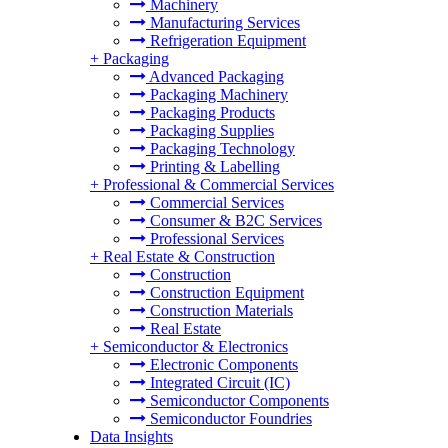
Machinery
Manufacturing Services
Refrigeration Equipment
+
Packaging
Advanced Packaging
Packaging Machinery
Packaging Products
Packaging Supplies
Packaging Technology
Printing & Labelling
+
Professional & Commercial Services
Commercial Services
Consumer & B2C Services
Professional Services
+
Real Estate & Construction
Construction
Construction Equipment
Construction Materials
Real Estate
+
Semiconductor & Electronics
Electronic Components
Integrated Circuit (IC)
Semiconductor Components
Semiconductor Foundries
Data Insights