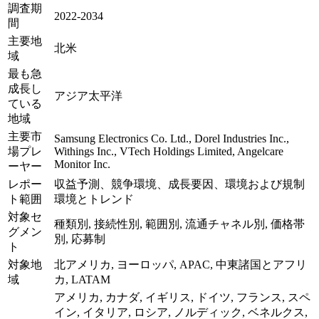
調査期
2022-2034
間
主要地
北米
域
最も急
成長し
アジア太平洋
ている
地域
主要市
Samsung Electronics Co. Ltd., Dorel Industries Inc.,
場プレ
Withings Inc., VTech Holdings Limited, Angelcare
Monitor Inc.
ーヤー
レポー
収益予測、競争環境、成長要因、環境および規制
ト範囲
環境とトレンド
対象セ
種類別, 接続性別, 範囲別, 流通チャネル別, 価格帯
グメン
別, 応募制
ト
対象地
北アメリカ, ヨーロッパ, APAC, 中東諸国とアフリ
域
カ, LATAM
アメリカ, カナダ, イギリス, ドイツ, フランス, スペ
イン, イタリア, ロシア, ノルディック, ベネルクス,