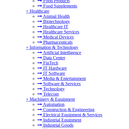
Food Products
Food Supplements
+
Healthcare
Animal Health
Biotechnology
Healthcare IT
Healthcare Services
Medical Devices
Pharmaceuticals
+
Information & Technology
Artificial Intelligence
Data Center
FinTech
IT Hardware
IT Software
Media & Entertainment
Software & Services
Technology
Telecom
+
Machinery & Equipment
Automation
Construction & Engineering
Electrical Equipment & Services
Industrial Equipment
Industrial Goods