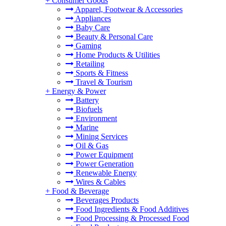
+
Consumer Goods
Apparel, Footwear & Accessories
Appliances
Baby Care
Beauty & Personal Care
Gaming
Home Products & Utilities
Retailing
Sports & Fitness
Travel & Tourism
+
Energy & Power
Battery
Biofuels
Environment
Marine
Mining Services
Oil & Gas
Power Equipment
Power Generation
Renewable Energy
Wires & Cables
+
Food & Beverage
Beverages Products
Food Ingredients & Food Additives
Food Processing & Processed Food