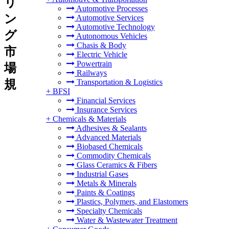
リ
Automotive Processes
ン
Automotive Services
Automotive Technology
グ
Autonomous Vehicles
Chasis & Body
市
Electric Vehicle
Powertrain
場
Railways
規
Transportation & Logistics
+
BFSI
Financial Services
Insurance Services
+
Chemicals & Materials
Adhesives & Sealants
Advanced Materials
Biobased Chemicals
Commodity Chemicals
Glass Ceramics & Fibers
Industrial Gases
Metals & Minerals
Paints & Coatings
Plastics, Polymers, and Elastomers
Specialty Chemicals
Water & Wastewater Treatment