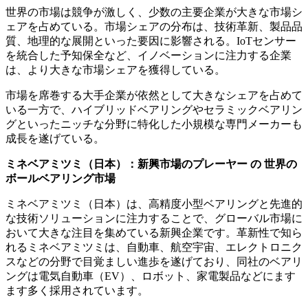
世界の市場は競争が激しく、少数の主要企業が大きな市場シ
ェアを占めている。市場シェアの分布は、技術革新、製品品
質、地理的な展開といった要因に影響される。IoTセンサー
を統合した予知保全など、イノベーションに注力する企業
は、より大きな市場シェアを獲得している。
市場を席巻する大手企業が依然として大きなシェアを占めて
いる一方で、ハイブリッドベアリングやセラミックベアリン
グといったニッチな分野に特化した小規模な専門メーカーも
成長を遂げている。
ミネベアミツミ（日本）：新興市場のプレーヤー
の
世界の
ボールベアリング市場
ミネベアミツミ（日本）は、高精度小型ベアリングと先進的
な技術ソリューションに注力することで、グローバル市場に
おいて大きな注目を集めている新興企業です。革新性で知ら
れるミネベアミツミは、自動車、航空宇宙、エレクトロニク
スなどの分野で目覚ましい進歩を遂げており、同社のベアリ
ングは電気自動車（EV）、ロボット、家電製品などにます
ます多く採用されています。