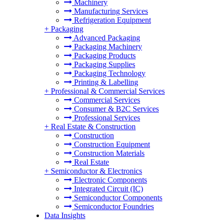
Machinery
Manufacturing Services
Refrigeration Equipment
+
Packaging
Advanced Packaging
Packaging Machinery
Packaging Products
Packaging Supplies
Packaging Technology
Printing & Labelling
+
Professional & Commercial Services
Commercial Services
Consumer & B2C Services
Professional Services
+
Real Estate & Construction
Construction
Construction Equipment
Construction Materials
Real Estate
+
Semiconductor & Electronics
Electronic Components
Integrated Circuit (IC)
Semiconductor Components
Semiconductor Foundries
Data Insights