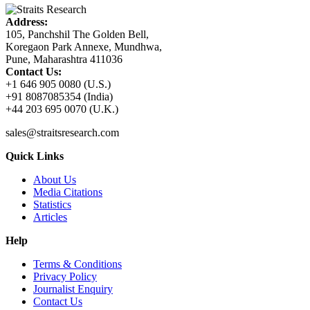
Address:
105, Panchshil The Golden Bell,
Koregaon Park Annexe, Mundhwa,
Pune, Maharashtra 411036
Contact Us:
+1 646 905 0080 (U.S.)
+91 8087085354 (India)
+44 203 695 0070 (U.K.)
sales@straitsresearch.com
Quick Links
About Us
Media Citations
Statistics
Articles
Help
Terms & Conditions
Privacy Policy
Journalist Enquiry
Contact Us