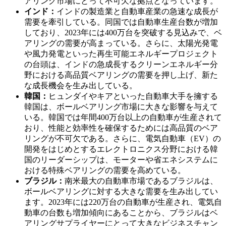
アリング市場にとって不可欠な拠点となっています。
インド：
インドの製造業と自動車産業の急速な成長が
需要を牽引している。同国では自動車生産台数が増加
しており、2023年には400万台を突破する見込みで、ベ
アリングの需要が高まっている。さらに、太陽光発電
や風力発電といった再生可能エネルギープロジェクト
の台頭は、インドの急成長するクリーンエネルギー分
野における高品質ベアリングの需要を押し上げ、新た
な成長機会を生み出している。
韓国：
ヒュンダイやキアといった自動車大手を擁する
韓国は、ボールベアリング市場に大きな影響を与えて
いる。韓国では年間400万台以上の自動車が生産されて
おり、性能と効率性を確保するためには高品質のベア
リングが不可欠である。さらに、電気自動車（EV）の
開発をはじめとするエレクトロニクス分野における韓
国のリーダーシップは、モーターや省エネシステムに
おける特殊ベアリングの需要を高めている。
ブラジル：
南米最大の自動車市場であるブラジルは、
ボールベアリングに対する大きな需要を生み出してい
ます。2023年には220万台の自動車が生産され、電気自
動車の台数も増加傾向にあることから、ブラジルはベ
アリングサプライヤーにとって大きなビジネスチャン