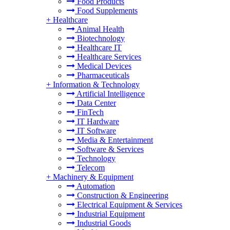
Food Products
Food Supplements
+
Healthcare
Animal Health
Biotechnology
Healthcare IT
Healthcare Services
Medical Devices
Pharmaceuticals
+
Information & Technology
Artificial Intelligence
Data Center
FinTech
IT Hardware
IT Software
Media & Entertainment
Software & Services
Technology
Telecom
+
Machinery & Equipment
Automation
Construction & Engineering
Electrical Equipment & Services
Industrial Equipment
Industrial Goods