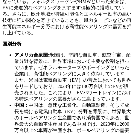
なっている。フォルクスワーゲンやBMWといった企業は、
EVに先進的なベアリングをますます積極的に搭載してい
る。さらに、欧州地域が持続可能性とエネルギー効率の高い
技術に強い関心を寄せていることも、風力タービンなどの再
生可能エネルギー分野における高性能ベアリングの需要を押
し上げている。
国別分析
アメリカ合衆国:
米国は、堅調な自動車、航空宇宙、産
業分野を背景に、世界市場において主要な役割を担っ
ています。ゼネラルモーターズやボーイングといった
企業は、高性能ベアリングに大きく依存しています。
また、米国は電気自動車（EV）の普及においても世界
をリードしており、2023年には130万台以上のEVが販
売されました。これにより、EVパワートレインにおけ
る特殊ベアリングの需要がさらに高まっています。
中国：
中国は、急速な工業化、自動車製造、そして成
長を続ける電気自動車（EV）分野を背景に、世界最大
のボールベアリング生産国であり消費国でもある。世
界最大の自動車生産国である中国では、2023年に2600
万台以上の車両が生産され、ボールベアリングの需要