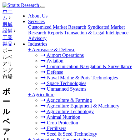
ホー
About Us
ム
Services
機械
Customized Market Research
Syndicated Market
設備
Research Reports
Transaction & Legal Intelligence
工業
Advisory
製品
Industries
+
Aerospace & Defense
ボー
Airport Operations
ルベ
Aviation
アリ
Communication Navigation & Surveillance
ング
Defense
市場
Naval Marine & Ports Technologies
Space Technologies
Unmanned Systems
ボ
+
Agriculture
ー
Agriculture & Farming
Agriculture Equipment & Machinery
ル
Agriculture Technology
Animal Nutrition
ベ
Crop Protection
Fertilizers
ア
Seed & Seed Technology
+
Automotive & Transportation