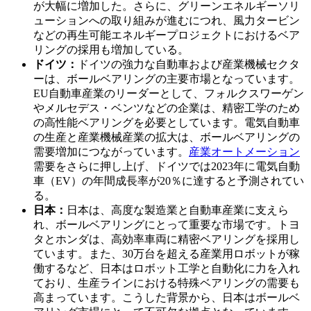
が大幅に増加した。さらに、グリーンエネルギーソリ
ューションへの取り組みが進むにつれ、風力タービン
などの再生可能エネルギープロジェクトにおけるベア
リングの採用も増加している。
ドイツ：
ドイツの強力な自動車および産業機械セクタ
ーは、ボールベアリングの主要市場となっています。
EU自動車産業のリーダーとして、フォルクスワーゲン
やメルセデス・ベンツなどの企業は、精密工学のため
の高性能ベアリングを必要としています。電気自動車
の生産と産業機械産業の拡大は、ボールベアリングの
需要増加につながっています。
産業オートメーション
需要をさらに押し上げ、ドイツでは2023年に電気自動
車（EV）の年間成長率が20％に達すると予測されてい
る。
日本：
日本は、高度な製造業と自動車産業に支えら
れ、ボールベアリングにとって重要な市場です。トヨ
タとホンダは、高効率車両に精密ベアリングを採用し
ています。また、30万台を超える産業用ロボットが稼
働するなど、日本はロボット工学と自動化に力を入れ
ており、生産ラインにおける特殊ベアリングの需要も
高まっています。こうした背景から、日本はボールベ