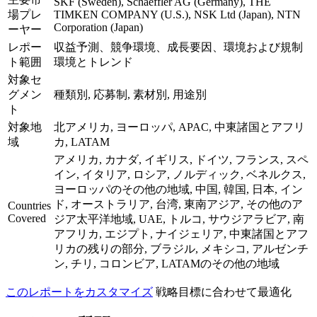
SKF (Sweden), Schaeffler AG (Germany), THE
場プレ
TIMKEN COMPANY (U.S.), NSK Ltd (Japan), NTN
Corporation (Japan)
ーヤー
レポー
収益予測、競争環境、成長要因、環境および規制
ト範囲
環境とトレンド
対象セ
グメン
種類別, 応募制, 素材別, 用途別
ト
対象地
北アメリカ, ヨーロッパ, APAC, 中東諸国とアフリ
域
カ, LATAM
アメリカ, カナダ, イギリス, ドイツ, フランス, スペ
イン, イタリア, ロシア, ノルディック, ベネルクス,
ヨーロッパのその他の地域, 中国, 韓国, 日本, イン
ド, オーストラリア, 台湾, 東南アジア, その他のア
Countries
Covered
ジア太平洋地域, UAE, トルコ, サウジアラビア, 南
アフリカ, エジプト, ナイジェリア, 中東諸国とアフ
リカの残りの部分, ブラジル, メキシコ, アルゼンチ
ン, チリ, コロンビア, LATAMのその他の地域
このレポートをカスタマイズ
戦略目標に合わせて最適化