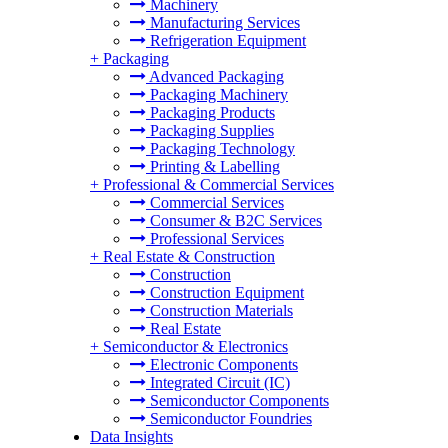
Machinery
Manufacturing Services
Refrigeration Equipment
+
Packaging
Advanced Packaging
Packaging Machinery
Packaging Products
Packaging Supplies
Packaging Technology
Printing & Labelling
+
Professional & Commercial Services
Commercial Services
Consumer & B2C Services
Professional Services
+
Real Estate & Construction
Construction
Construction Equipment
Construction Materials
Real Estate
+
Semiconductor & Electronics
Electronic Components
Integrated Circuit (IC)
Semiconductor Components
Semiconductor Foundries
Data Insights