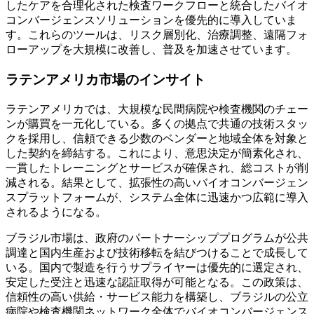
したケアを合理化された検査ワークフローと統合したバイオ
コンバージェンスソリューションを優先的に導入していま
す。これらのツールは、リスク層別化、治療調整、遠隔フォ
ローアップを大規模に改善し、普及を加速させています。
ラテンアメリカ市場のインサイト
ラテンアメリカでは、大規模な民間病院や検査機関のチェー
ンが購買を一元化している。多くの拠点で共通の技術スタッ
クを採用し、信頼できる少数のベンダーと地域全体を対象と
した契約を締結する。これにより、意思決定が簡素化され、
一貫したトレーニングとサービスが確保され、総コストが削
減される。結果として、拡張性の高いバイオコンバージェン
スプラットフォームが、システム全体に迅速かつ広範に導入
されるようになる。
ブラジル市場は、政府のパートナーシッププログラムが公共
調達と国内生産および技術移転を結びつけることで成長して
いる。国内で製造を行うサプライヤーは優先的に選定され、
安定した受注と迅速な認証取得が可能となる。この政策は、
信頼性の高い供給・サービス能力を構築し、ブラジルの公立
病院や検査機関ネットワーク全体でバイオコンバージェンス