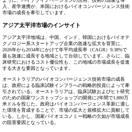
ように、ハイテクイノベーションの活用、技術の迅速な導
入、産学連携が、米国におけるバイオコンバージェンス技術
市場の成長を牽引しています。
アジア太平洋市場のインサイト
アジア太平洋地域は、中国、インド、韓国におけるバイオテ
クノロジー系スタートアップ企業の急速な拡大を背景に、
2026年から2034年にかけて年平均成長率（CAGR）9.38%で
最も急速に成長する地域として台頭しています。さらに、臨
床研究におけるコスト優位性も、この地域の市場成長を促進
する大きな要因となっています。
オーストラリアのバイオコンバージェンス技術市場の成長
は、政府による臨床試験インフラへの戦略的投資によって牽
引されている。オーストラリアは、臨床試験およびヒト研究
のための国家ワンストップショップの開発に2年間で1,880万
米ドルを投じた。政府はバイオコンバージェンス革新に適し
た環境を育成することで、市場の拡大と規模拡大に貢献して
いる。しかし、国家バイオエコノミー戦略の欠如が市場成長
の阻害要因となっている。