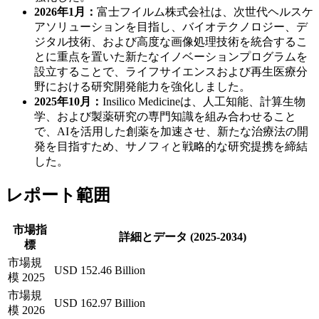
2026年1月：
富士フイルム株式会社は、次世代ヘルスケ
アソリューションを目指し、バイオテクノロジー、デ
ジタル技術、および高度な画像処理技術を統合するこ
とに重点を置いた新たなイノベーションプログラムを
設立することで、ライフサイエンスおよび再生医療分
野における研究開発能力を強化しました。
2025年10月：
Insilico Medicineは、人工知能、計算生物
学、および製薬研究の専門知識を組み合わせること
で、AIを活用した創薬を加速させ、新たな治療法の開
発を目指すため、サノフィと戦略的な研究提携を締結
した。
レポート範囲
市場指
詳細とデータ (2025-2034)
標
市場規
USD 152.46 Billion
模 2025
市場規
USD 162.97 Billion
模 2026