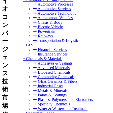
イ
Automotive Processes
オ
Automotive Services
Automotive Technology
コ
Autonomous Vehicles
Chasis & Body
ン
Electric Vehicle
Powertrain
バ
Railways
ー
Transportation & Logistics
+
BFSI
ジ
Financial Services
Insurance Services
ェ
+
Chemicals & Materials
Adhesives & Sealants
ン
Advanced Materials
ス
Biobased Chemicals
Commodity Chemicals
技
Glass Ceramics & Fibers
Industrial Gases
術
Metals & Minerals
Paints & Coatings
市
Plastics, Polymers, and Elastomers
Specialty Chemicals
場
Water & Wastewater Treatment