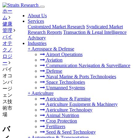
ホー
About Us
ム
Services
健康
Customized Market Research
Syndicated Market
管理
Research Reports
Transaction & Legal Intelligence
バイ
Advisory
オテ
Industries
+
Aerospace & Defense
クノ
Airport Operations
ロジ
Aviation
ー
Communication Navigation & Surveillance
バイ
Defense
オコ
Naval Marine & Ports Technologies
ンバ
Space Technologies
Unmanned Systems
ージ
+
Agriculture
ェン
Agriculture & Farming
ス技
Agriculture Equipment & Machinery
術市
Agriculture Technology
場
Animal Nutrition
Crop Protection
Fertilizers
バ
Seed & Seed Technology
+
Automotive & Transportation