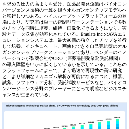
を求める圧力の高まりを受け、医薬品開発企業はバイオコン
バージェンス技術の一翼を担うオルガンオンチップモデルへ
と移行しつつある。ハイスループットプラットフォームの登
場により、研究室は単一の密閉型ワークステーションで多数
のチップを同時に培養、維持、画像化できるようになり、実
験とデータ収集が効率化されている。Emulate Inc.のAVAエミ
ュレーションシステムは、最大96個の独立したチップを並行
して培養、インキュベート、画像化できる自己完結型のオル
ガンオンチップワークステーションであり、ベンダーのイノ
ベーションが製薬会社やCRO（医薬品開発業務受託機関）
の導入障壁をいかに低くしているかを示している。これらの
プラットフォームによって、より迅速で再現性の高い研究
と、より詳細なメカニズム解析が可能になるにつれ、機器、
試薬、ソフトウェア分析、受託試験サービスなど、バイオコ
ンバージェンス分野のプレーヤーにとって明確なビジネスチ
ャンスが生まれている。