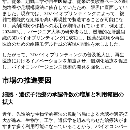
す。従来、組織工学や再生医療は、従来の実験室ベースの細
胞培養や足場構築法に依存していたため、限界に直面してい
ました。現在では、3Dバイオプリンティングによって、複
雑で機能的な組織を高い再現性で製造することが可能にな
り、薬剤試験や移植への応用が期待されています。例えば、
2024年3月、バージニア大学の研究者らは、機能的な肝臓組
織の3Dバイオプリンティングに成功し、医薬品試験や再生
医療のための組織モデル作成の実現可能性を示しました。
したがって、3Dバイオプリンティングの普及拡大は、再生
医療におけるイノベーションを加速させ、個別化治療を促進
し、バイオコンバージェンス技術の開発を強化した。
市場の推進要因
細胞・遺伝子治療の承認件数の増加と利用範囲の
拡大
近年、先進的な生物学的療法の規制当局による承認や適応拡
大が進み、生物学、工学、遺伝学を組み合わせた治療法がま
すます多く利用可能になっていることから、バイオコンバー