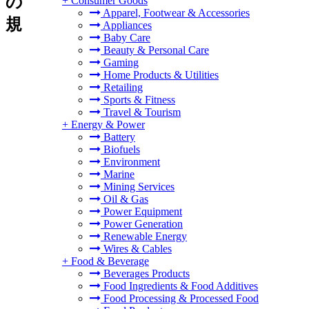
の
+
Consumer Goods
Apparel, Footwear & Accessories
規
Appliances
Baby Care
Beauty & Personal Care
Gaming
Home Products & Utilities
Retailing
Sports & Fitness
Travel & Tourism
+
Energy & Power
Battery
Biofuels
Environment
Marine
Mining Services
Oil & Gas
Power Equipment
Power Generation
Renewable Energy
Wires & Cables
+
Food & Beverage
Beverages Products
Food Ingredients & Food Additives
Food Processing & Processed Food