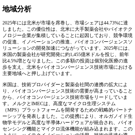
地域分析
2025年には北米が市場を席巻し、市場シェアは44.73%に達
しました。この優位性は、北米に大手製薬会社やバイオテク
ノロジー企業が集積していることに起因しており、競争環境
の促進、イノベーションの推進、バイオコンバージェンスソ
リューションの開発加速につながっています。2025年には、
米国の製薬会社が研究開発に約1,455億米ドルを投じ、前年
比4.5%増となりました。この多額の投資は個別化医療の進
歩を支え、北米をバイオコンバージェンス技術市場における
主要地域へと押し上げています。
米国は、技術プロバイダーと製薬会社間の連携の拡大によ
り、バイオコンバージェンス技術の需要が高まっていること
から、バイオコンバージェンス技術市場をリードしていま
す。メルクとIMECは、高度なマイクロ生理システム
（MPS）プラットフォームを開発するための戦略的パートナ
ーシップを発表しました。この提携により、オルガノイド生
物学モデルと高度な半導体ハードウェアが統合され、バイオ
センシング機能とマイクロ流体機能が組み込まれます。この