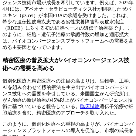
ジェンス技術市場が成長を牽引しています。例えば、2025年
4月には、アベオナ・セラピューティクス社が開発したゼバ
スキン（pz-cel）が米国FDAの承認を受けました。これは、
希少な遺伝性皮膚疾患である劣性栄養障害型表皮水疱症
（RDEB）に対する初の細胞ベースの遺伝子治療薬です。こ
のように、細胞・遺伝子治療の承認件数の増加と適応拡大
は、バイオコンバージェンスプラットフォームへの需要を高
める主要因となっています。
精密医療の普及拡大がバイオコンバージェンス技
術への需要を高める
個別化医療と精密医療への注目の高まりは、生物学、工学、
AIを組み合わせて標的療法を生み出すバイオコンバージェ
ンス技術への需要を牽引している。米国国立がん研究所は、
がん治療の新規治療の45%以上がバイオコンバージェンス技
術に基づいていると報告している。
臨床試験
遺伝子治療や細
胞治療を含む、精密医療のアプローチを取り入れた。
このように、個別化医療への重視の高まりが、バイオコンバ
ージェンスプラットフォームの導入を促進し、市場の成長を