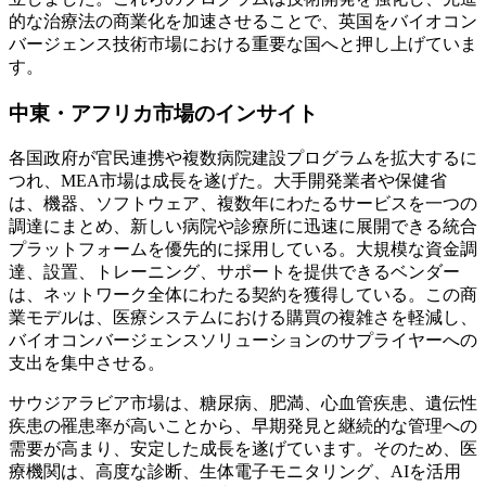
的な治療法の商業化を加速させることで、英国をバイオコン
バージェンス技術市場における重要な国へと押し上げていま
す。
中東・アフリカ市場のインサイト
各国政府が官民連携や複数病院建設プログラムを拡大するに
つれ、MEA市場は成長を遂げた。大手開発業者や保健省
は、機器、ソフトウェア、複数年にわたるサービスを一つの
調達にまとめ、新しい病院や診療所に迅速に展開できる統合
プラットフォームを優先的に採用している。大規模な資金調
達、設置、トレーニング、サポートを提供できるベンダー
は、ネットワーク全体にわたる契約を獲得している。この商
業モデルは、医療システムにおける購買の複雑さを軽減し、
バイオコンバージェンスソリューションのサプライヤーへの
支出を集中させる。
サウジアラビア市場は、糖尿病、肥満、心血管疾患、遺伝性
疾患の罹患率が高いことから、早期発見と継続的な管理への
需要が高まり、安定した成長を遂げています。そのため、医
療機関は、高度な診断、生体電子モニタリング、AIを活用