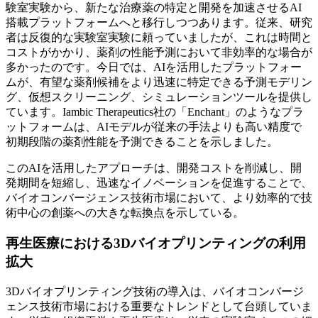
験室実験から、新たな治療薬の特定と開発を加速させるAI
搭載プラットフォームへと移行しつつあります。従来、研究
者は反復的な実験室実験に頼っていましたが、これは時間と
コストがかかり、薬剤の性能予測において非効率的な場合が
多かったのです。今日では、AIを活用したプラットフォー
ムが、有望な薬剤候補をより迅速に特定できる予測モデリン
グ、仮想スクリーニング、シミュレーションツールを提供し
ています。Iambic Therapeutics社の「Enchant」のようなプラ
ットフォームは、AIモデルが従来の手法よりも高い精度で
初期段階の薬剤性能を予測できることを示しました。
このAIを活用したアプローチは、開発コストを削減し、開
発期間を短縮し、迅速なイノベーションを促進することで、
バイオコンバージェンス技術市場において、より効率的で技
術中心の創薬への大きな転換点を示している。
再生医療における3Dバイオプリンティングの利用
拡大
3Dバイオプリンティング技術の導入は、バイオコンバージ
ェンス技術市場における重要なトレンドとして台頭していま