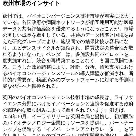
欧州市場のインサイト
欧州では、バイオコンバージェンス技術市場が着実に拡大し
ている。各国政府や病院ネットワークが相互運用可能な医療
データと共有評価経路を優先するようになったことが、市場
の著しい成長を牽引している。共通のデータ標準と国境を越
えた研究グループにより、施設間での結果比較が容易にな
り、エビデンスサイクルが短縮され、購買決定の整合性が取
れるようになった。ベンダーは、多施設共同パイロットを一
度実施すれば、統合を再構築することなく、各国に展開でき
る。こうした政策調整により、診断、分析、治療支援におけ
るバイオコンバージェンスツールの導入障壁が低減され、断
片的な需要が、検証済みのプラットフォームに対する予測可
能な発注へと転換される。
英国のバイオコンバージェンス技術市場の成長は、ライフサ
イエンス分野におけるイノベーションと連携を促進する政府
の戦略的な取り組みによって牽引されています。例えば、
2024年10月、イーライリリーは英国当局と提携し、初期段階
のバイオテクノロジー企業にリソースを提供し、パートナー
シップを促進する「イノベーションアクセラレーター」を設
立しました。これらのプログラムは技術開発を強化し、先進