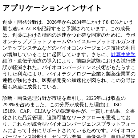
アプリケーションインサイト
創薬・開発分野は、2026年から2034年にかけて8.43%という
最も速いCAGRを記録すると予測されています。この成長
は、創薬における標的の迅速かつ正確な同定のために、ラボ
オンチッププラットフォームやハイスループットオルガンオ
ンチップシステムなどのバイオコンバージェンス技術の利用
が増加していることに起因しています。さらに、
計算生物学
細胞・遺伝子治療の導入により、前臨床試験における試行錯
誤が軽減された。バイオコンバージェンス技術がもたらすこ
うした利点により、バイオテクノロジー企業と製薬企業間の
連携が強化され、医薬品開発の加速化が図られ、この分野は
最も急速に成長している。
診断・画像処理分野が市場を牽引し、2025年には収益の
29.8%を占めました。この分野が成長した理由は、ISO
15189、CAP、CLIAなどの認定要件が、一貫した結果、文書
化された品質管理、追跡可能なワークフローを重視してお
り、これらが統合型バイオコンバージェンスプラットフォー
ムによって十分にサポートされているためです。バイオコン
バージェンス診断は、サンプル準備、画像処理、自動品質管