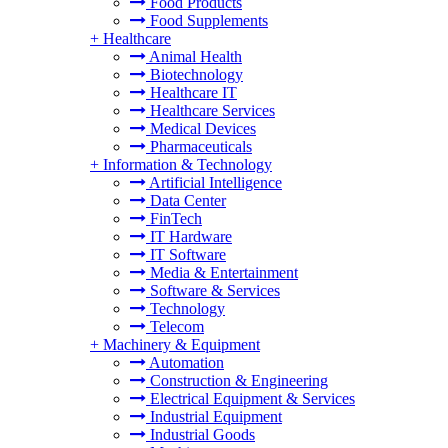
Food Products
Food Supplements
+
Healthcare
Animal Health
Biotechnology
Healthcare IT
Healthcare Services
Medical Devices
Pharmaceuticals
+
Information & Technology
Artificial Intelligence
Data Center
FinTech
IT Hardware
IT Software
Media & Entertainment
Software & Services
Technology
Telecom
+
Machinery & Equipment
Automation
Construction & Engineering
Electrical Equipment & Services
Industrial Equipment
Industrial Goods