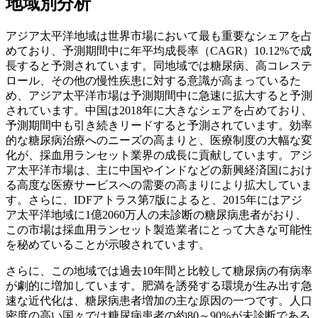
地域別分析
アジア太平洋地域は世界市場において最も重要なシェアを占
めており、予測期間中に年平均成長率（CAGR）10.12%で成
長すると予測されています。同地域では糖尿病、高コレステ
ロール、その他の慢性疾患に対する意識が高まっているた
め、アジア太平洋市場は予測期間中に急速に拡大すると予測
されています。中国は2018年に大きなシェアを占めており、
予測期間中も引き続きリードすると予測されています。効率
的な糖尿病治療へのニーズの高まりと、医療制度の大幅な変
化が、採血用ランセット業界の成長に貢献しています。アジ
ア太平洋市場は、主に中国やインドなどの新興経済国におけ
る高度な医療サービスへの需要の高まりにより拡大していま
す。さらに、IDFアトラス第7版によると、2015年にはアジ
ア太平洋地域に1億2060万人の未診断の糖尿病患者がおり、
この市場は採血用ランセット製造業者にとって大きな可能性
を秘めていることが示唆されています。
さらに、この地域では過去10年間と比較して糖尿病の有病率
が劇的に増加しています。肥満を誘発する環境が生み出す急
速な近代化は、糖尿病患者増加の主な原因の一つです。人口
密度の高い国々では糖尿病患者の約80～90%が未診断である