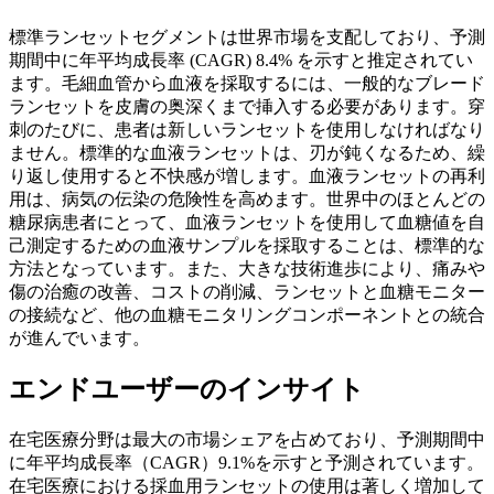
標準ランセットセグメントは世界市場を支配しており、予測
期間中に年平均成長率 (CAGR) 8.4% を示すと推定されてい
ます。毛細血管から血液を採取するには、一般的なブレード
ランセットを皮膚の奥深くまで挿入する必要があります。穿
刺のたびに、患者は新しいランセットを使用しなければなり
ません。標準的な血液ランセットは、刃が鈍くなるため、繰
り返し使用すると不快感が増します。血液ランセットの再利
用は、病気の伝染の危険性を高めます。世界中のほとんどの
糖尿病患者にとって、血液ランセットを使用して血糖値を自
己測定するための血液サンプルを採取することは、標準的な
方法となっています。また、大きな技術進歩により、痛みや
傷の治癒の改善、コストの削減、ランセットと血糖モニター
の接続など、他の血糖モニタリングコンポーネントとの統合
が進んでいます。
エンドユーザーのインサイト
在宅医療分野は最大の市場シェアを占めており、予測期間中
に年平均成長率（CAGR）9.1%を示すと予測されています。
在宅医療における採血用ランセットの使用は著しく増加して