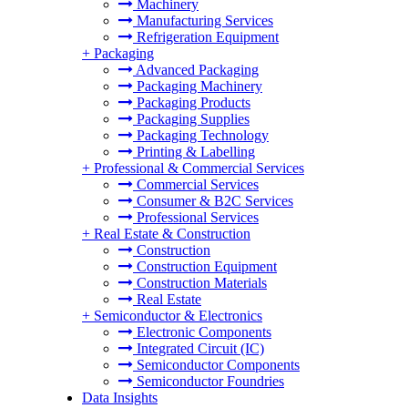
Machinery
Manufacturing Services
Refrigeration Equipment
+
Packaging
Advanced Packaging
Packaging Machinery
Packaging Products
Packaging Supplies
Packaging Technology
Printing & Labelling
+
Professional & Commercial Services
Commercial Services
Consumer & B2C Services
Professional Services
+
Real Estate & Construction
Construction
Construction Equipment
Construction Materials
Real Estate
+
Semiconductor & Electronics
Electronic Components
Integrated Circuit (IC)
Semiconductor Components
Semiconductor Foundries
Data Insights