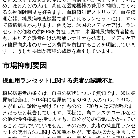
め、ほとんどの人は、高価な医療機器の費用を補助してくれ
る医療保険制度を好みます。血糖値測定ストリップ、血糖値
測定器、糖尿病検査機器で使用されるランセットには、すべ
て償還制度があります。例えば、米国のメディケアは、ラン
セットの価格の約80%を負担します。米国糖尿病教育者協会
も、主たる介護者向けの報酬シナリオを発表し、メディケア
が糖尿病患者のサービス費用を負担することを明記していま
す。こうした要因が市場の成長を牽引しています。
市場抑制要因
採血用ランセットに関する患者の認識不足
糖尿病患者の多くは、自身の病状について無知です。米国糖
尿病協会は、2018年に糖尿病患者3,030万人のうち、2,310万
人が正式に診断を受けていたものの、720万人は未診断のま
まだったと報告しています。同様に、高コレステロールなど
の他の慢性疾患を持つ人々も、自分がその病気にかかってい
ることに気づいていません。そのため、患者の採血用ランセ
ットの使用方法に関する知識不足が、市場の拡大を阻害して