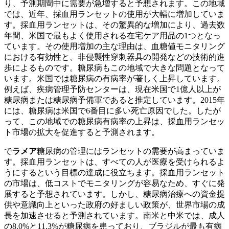
り、予測期間中に需要が急増すると予想されます。この地域
では、近年、採血用ランセットの使用が大幅に増加していま
す。採血用ランセットは、その驚異的な増加により、過去数
年間、米国で最もよく使用される在宅ケア用品の1つとなっ
ています。その使用増加の主な理由は、血糖値モニタリング
における有効性と、非侵襲性穿刺器具の開発などの技術的進
歩によるものです。糖尿病もこの地域で大きな問題となって
います。米国では糖尿病の有病率が著しく上昇しています。
例えば、疾病管理予防センターは、現在米国で1億人以上が
糖尿病または糖尿病予備軍であると推定しています。2015年
には、糖尿病は米国で6番目に多い死亡原因でした。したが
って、この地域での糖尿病有病率の上昇は、採血用ランセッ
ト市場の拡大を促進すると予測されます。
で
ラメア
糖尿病の管理にはランセットの需要が高まっていま
す。採血用ランセットは、すべての人が医療を受けられるよ
うにするという目標の達成に役立ちます。採血用ランセット
の市場は、低コストでモニタリングが容易なため、すぐに発
展すると予想されています。しかし、糖尿病治療への資金提
供や意識向上といった政府の好ましい政策が、世界市場の成
長を加速させると予測されています。南米と中米では、成人
の8.0%と11.3%が糖尿病を患っており、ブラジルが最も有病