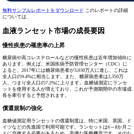
無料サンプルレポートをダウンロード
このレポートの詳細
については、
血液ランセット市場の成長要因
慢性疾患の罹患率の上昇
糖尿病や高コレステロールなどの慢性疾患は近年増加傾向に
あります。例えば、米国疾病予防管理センター（CDC）に
よると、2017年には糖尿病患者が3,030万人に達し、これは
全人口の9.4%に相当します。また、糖尿病患者は2,350万
人、つまり全人口の7.2%に上ります。血糖値測定にランセ
ットを使用する人が増えており、これが予測期間中の市場成
長を牽引すると予想されます。
償還規制の強化
血糖値測定用ランセットの償還制度は、特に米国、英国、ド
イツなどの先進国で利用可能です。ランセットは6～8か月ご
とに交換する必要があるため、高価な医療機器です。そのた