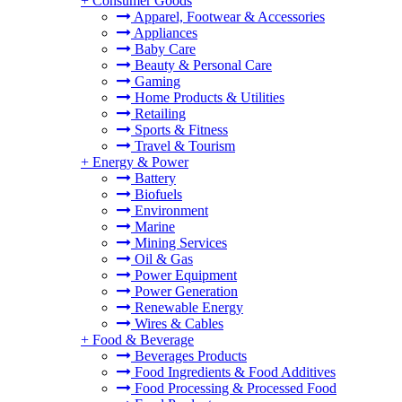
+
Consumer Goods
Apparel, Footwear & Accessories
Appliances
Baby Care
Beauty & Personal Care
Gaming
Home Products & Utilities
Retailing
Sports & Fitness
Travel & Tourism
+
Energy & Power
Battery
Biofuels
Environment
Marine
Mining Services
Oil & Gas
Power Equipment
Power Generation
Renewable Energy
Wires & Cables
+
Food & Beverage
Beverages Products
Food Ingredients & Food Additives
Food Processing & Processed Food