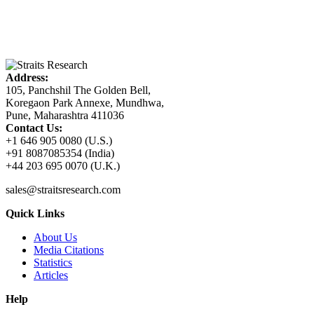
Address:
105, Panchshil The Golden Bell,
Koregaon Park Annexe, Mundhwa,
Pune, Maharashtra 411036
Contact Us:
+1 646 905 0080 (U.S.)
+91 8087085354 (India)
+44 203 695 0070 (U.K.)
sales@straitsresearch.com
Quick Links
About Us
Media Citations
Statistics
Articles
Help