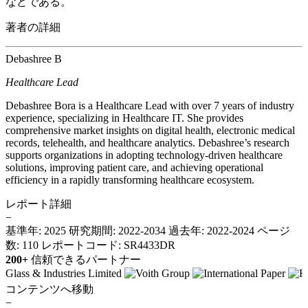
などである。
著者の詳細
Debashree B
Healthcare Lead
Debashree Bora is a Healthcare Lead with over 7 years of industry
experience, specializing in Healthcare IT. She provides
comprehensive market insights on digital health, electronic medical
records, telehealth, and healthcare analytics. Debashree’s research
supports organizations in adopting technology-driven healthcare
solutions, improving patient care, and achieving operational
efficiency in a rapidly transforming healthcare ecosystem.
レポート詳細
−
基準年: 2025
研究期間: 2022-2034
過去年: 2022-2024
ページ
数: 110
レポートコード: SR4433DR
200+
信頼できるパートナー
コンテンツへ移動
−