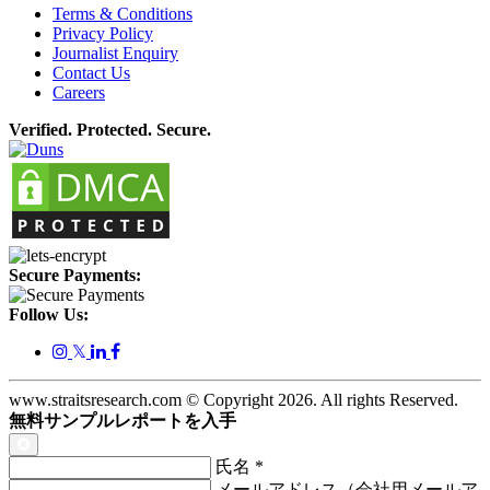
Terms & Conditions
Privacy Policy
Journalist Enquiry
Contact Us
Careers
Verified. Protected. Secure.
Secure Payments:
Follow Us:
𝕏
www.straitsresearch.com © Copyright
2026
. All rights Reserved.
無料サンプルレポートを入手
氏名
*
メールアドレス（会社用メールア