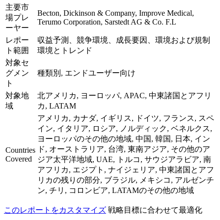
主要市
Becton, Dickinson & Company, Improve Medical,
場プレ
Terumo Corporation, Sarstedt AG & Co. F.L
ーヤー
レポー
収益予測、競争環境、成長要因、環境および規制
ト範囲
環境とトレンド
対象セ
グメン
種類別, エンドユーザー向け
ト
対象地
北アメリカ, ヨーロッパ, APAC, 中東諸国とアフリ
域
カ, LATAM
アメリカ, カナダ, イギリス, ドイツ, フランス, スペ
イン, イタリア, ロシア, ノルディック, ベネルクス,
ヨーロッパのその他の地域, 中国, 韓国, 日本, イン
ド, オーストラリア, 台湾, 東南アジア, その他のア
Countries
Covered
ジア太平洋地域, UAE, トルコ, サウジアラビア, 南
アフリカ, エジプト, ナイジェリア, 中東諸国とアフ
リカの残りの部分, ブラジル, メキシコ, アルゼンチ
ン, チリ, コロンビア, LATAMのその他の地域
このレポートをカスタマイズ
戦略目標に合わせて最適化