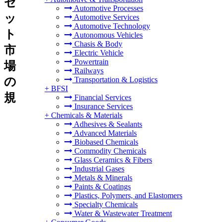
セ
Automotive Processes
ッ
Automotive Services
Automotive Technology
ト
Autonomous Vehicles
Chasis & Body
市
Electric Vehicle
Powertrain
場
Railways
の
Transportation & Logistics
+
BFSI
規
Financial Services
Insurance Services
+
Chemicals & Materials
Adhesives & Sealants
Advanced Materials
Biobased Chemicals
Commodity Chemicals
Glass Ceramics & Fibers
Industrial Gases
Metals & Minerals
Paints & Coatings
Plastics, Polymers, and Elastomers
Specialty Chemicals
Water & Wastewater Treatment