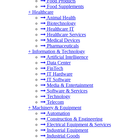
Food Products
Food Supplements
+
Healthcare
Animal Health
Biotechnology
Healthcare IT
Healthcare Services
Medical Devices
Pharmaceuticals
+
Information & Technology
Artificial Intelligence
Data Center
FinTech
IT Hardware
IT Software
Media & Entertainment
Software & Services
Technology
Telecom
+
Machinery & Equipment
Automation
Construction & Engineering
Electrical Equipment & Services
Industrial Equipment
Industrial Goods