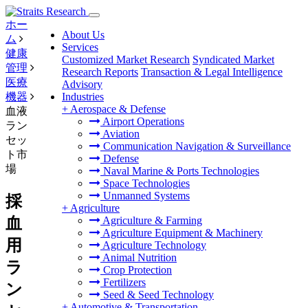
ホー
About Us
ム
Services
健康
Customized Market Research
Syndicated Market
管理
Research Reports
Transaction & Legal Intelligence
医療
Advisory
機器
Industries
+
Aerospace & Defense
血液
Airport Operations
ラン
Aviation
セッ
Communication Navigation & Surveillance
ト市
Defense
場
Naval Marine & Ports Technologies
Space Technologies
Unmanned Systems
採
+
Agriculture
血
Agriculture & Farming
Agriculture Equipment & Machinery
用
Agriculture Technology
Animal Nutrition
ラ
Crop Protection
Fertilizers
ン
Seed & Seed Technology
+
Automotive & Transportation