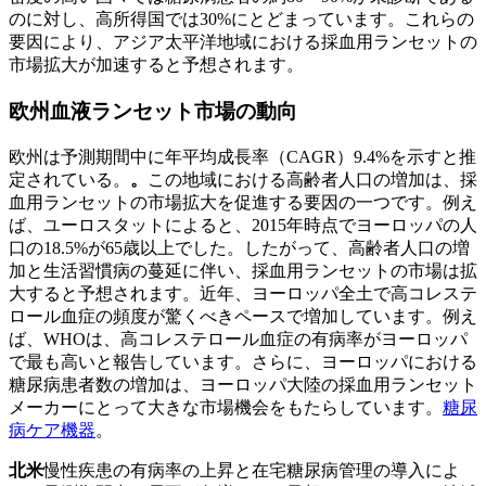
のに対し、高所得国では30%にとどまっています。これらの
要因により、アジア太平洋地域における採血用ランセットの
市場拡大が加速すると予想されます。
欧州血液ランセット市場の動向
欧州は予測期間中に年平均成長率（CAGR）9.4%を示すと推
定されている。
。
この地域における高齢者人口の増加は、採
血用ランセットの市場拡大を促進する要因の一つです。例え
ば、ユーロスタットによると、2015年時点でヨーロッパの人
口の18.5%が65歳以上でした。したがって、高齢者人口の増
加と生活習慣病の蔓延に伴い、採血用ランセットの市場は拡
大すると予想されます。近年、ヨーロッパ全土で高コレステ
ロール血症の頻度が驚くべきペースで増加しています。例え
ば、WHOは、高コレステロール血症の有病率がヨーロッパ
で最も高いと報告しています。さらに、ヨーロッパにおける
糖尿病患者数の増加は、ヨーロッパ大陸の採血用ランセット
メーカーにとって大きな市場機会をもたらしています。
糖尿
病ケア機器
。
北米
慢性疾患の有病率の上昇と在宅糖尿病管理の導入によ