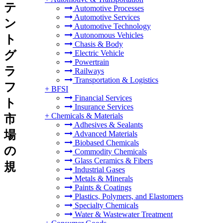
テ
Automotive Processes
Automotive Services
ン
Automotive Technology
Autonomous Vehicles
ト
Chasis & Body
グ
Electric Vehicle
Powertrain
ラ
Railways
Transportation & Logistics
フ
+
BFSI
Financial Services
ト
Insurance Services
+
Chemicals & Materials
市
Adhesives & Sealants
場
Advanced Materials
Biobased Chemicals
の
Commodity Chemicals
Glass Ceramics & Fibers
規
Industrial Gases
Metals & Minerals
Paints & Coatings
Plastics, Polymers, and Elastomers
Specialty Chemicals
Water & Wastewater Treatment