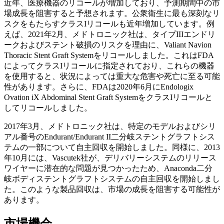
近年、医療機器のリコールが増加しており、予測期間中の市
場成長を阻害すると予想されます。公衆衛生に最も深刻なリ
スクをもたらすクラスIリコールも近年増加しています。例
えば、2021年2月、メドトロニック社は、タイプIIIエンドリ
ークおよびステント破損のリスクを理由に、Valiant Navion
Thoracic Stent Graft Systemをリコールしました。これはFDA
によってクラスIリコールに指定されており、これらの機器
を使用すると、状況によっては重大な危害や死亡に至る可能
性があります。さらに、FDAは2020年6月にEndologix
Ovation iX Abdominal Stent Graft SystemをクラスIリコールと
してリコールしました。
2017年3月、メドトロニック社は、特定のモデルおよびシリ
アル番号のEndurant/Endurant II二分岐ステントグラフトシス
テムの一部について自主回収を開始しました。同様に、2013
年10月には、Vascutek社が、デリバリーシステムのリリース
ワイヤーに潜在的な問題が見つかったため、Anaconda二分
岐ボディステントグラフトシステムの自主回収を開始しまし
た。このような製品回収は、市場の成長を阻害する可能性が
あります。
市場機会