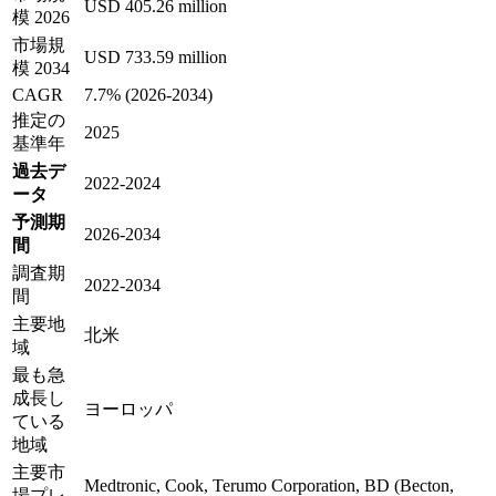
USD 405.26 million
模 2026
市場規
USD 733.59 million
模 2034
CAGR
7.7% (2026-2034)
推定の
2025
基準年
過去デ
2022-2024
ータ
予測期
2026-2034
間
調査期
2022-2034
間
主要地
北米
域
最も急
成長し
ヨーロッパ
ている
地域
主要市
Medtronic, Cook, Terumo Corporation, BD (Becton,
場プレ