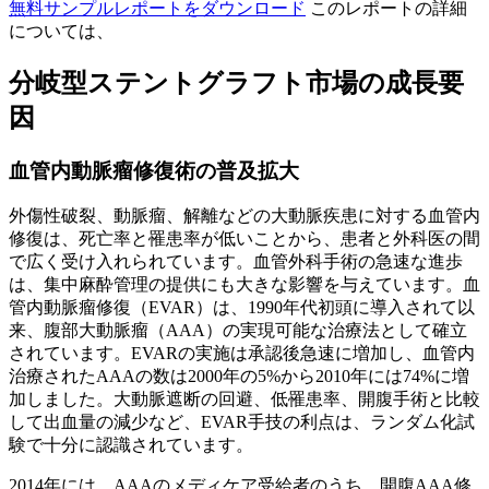
無料サンプルレポートをダウンロード
このレポートの詳細
については、
分岐型ステントグラフト市場の成長要
因
血管内動脈瘤修復術の普及拡大
外傷性破裂、動脈瘤、解離などの大動脈疾患に対する血管内
修復は、死亡率と罹患率が低いことから、患者と外科医の間
で広く受け入れられています。血管外科手術の急速な進歩
は、集中麻酔管理の提供にも大きな影響を与えています。血
管内動脈瘤修復（EVAR）は、1990年代初頭に導入されて以
来、腹部大動脈瘤（AAA）の実現可能な治療法として確立
されています。EVARの実施は承認後急速に増加し、血管内
治療されたAAAの数は2000年の5%から2010年には74%に増
加しました。大動脈遮断の回避、低罹患率、開腹手術と比較
して出血量の減少など、EVAR手技の利点は、ランダム化試
験で十分に認識されています。
2014年には、AAAのメディケア受給者のうち、開腹AAA修