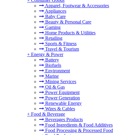
+
Consumer Goods
Apparel, Footwear & Accessories
Appliances
Baby Care
Beauty & Personal Care
Gaming
Home Products & Utilities
Retailing
Sports & Fitness
Travel & Tourism
+
Energy & Power
Battery
Biofuels
Environment
Marine
Mining Services
Oil & Gas
Power Equipment
Power Generation
Renewable Energy
Wires & Cables
+
Food & Beverage
Beverages Products
Food Ingredients & Food Additives
Food Processing & Processed Food