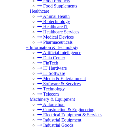
Food Products
Food Supplements
+
Healthcare
Animal Health
Biotechnology
Healthcare IT
Healthcare Services
Medical Devices
Pharmaceuticals
+
Information & Technology
Artificial Intelligence
Data Center
FinTech
IT Hardware
IT Software
Media & Entertainment
Software & Services
Technology
Telecom
+
Machinery & Equipment
Automation
Construction & Engineering
Electrical Equipment & Services
Industrial Equipment
Industrial Goods