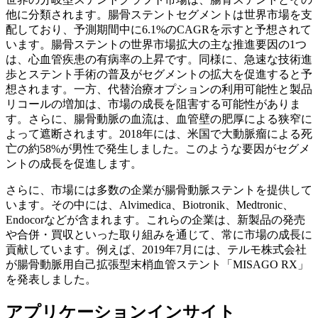
他に分類されます。腸骨ステントセグメントは世界市場を支
配しており、予測期間中に6.1%のCAGRを示すと予想されて
います。腸骨ステントの世界市場拡大の主な推進要因の1つ
は、心血管疾患の有病率の上昇です。同様に、急速な技術進
歩とステント手術の普及がセグメントの拡大を促進すると予
想されます。一方、代替治療オプションの利用可能性と製品
リコールの増加は、市場の成長を阻害する可能性がありま
す。さらに、腸骨動脈の血流は、血管壁の肥厚による狭窄に
よって遮断されます。2018年には、米国で大動脈瘤による死
亡の約58%が男性で発生しました。このような要因がセグメ
ントの成長を促進します。
さらに、市場には多数の企業が腸骨動脈ステントを提供して
います。その中には、Alvimedica、Biotronik、Medtronic、
Endocorなどが含まれます。これらの企業は、新製品の発売
や合併・買収といった取り組みを通じて、常に市場の成長に
貢献しています。例えば、2019年7月には、テルモ株式会社
が腸骨動脈用自己拡張型末梢血管ステント「MISAGO RX」
を発表しました。
アプリケーションインサイト