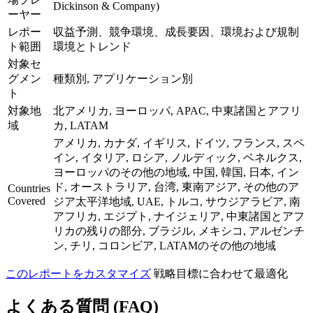
Dickinson & Company)
ーヤー
レポー
収益予測、競争環境、成長要因、環境および規制
ト範囲
環境とトレンド
対象セ
グメン
種類別, アプリケーション別
ト
対象地
北アメリカ, ヨーロッパ, APAC, 中東諸国とアフリ
域
カ, LATAM
アメリカ, カナダ, イギリス, ドイツ, フランス, スペ
イン, イタリア, ロシア, ノルディック, ベネルクス,
ヨーロッパのその他の地域, 中国, 韓国, 日本, イン
ド, オーストラリア, 台湾, 東南アジア, その他のア
Countries
Covered
ジア太平洋地域, UAE, トルコ, サウジアラビア, 南
アフリカ, エジプト, ナイジェリア, 中東諸国とアフ
リカの残りの部分, ブラジル, メキシコ, アルゼンチ
ン, チリ, コロンビア, LATAMのその他の地域
このレポートをカスタマイズ
戦略目標に合わせて最適化
よくある質問 (FAQ)