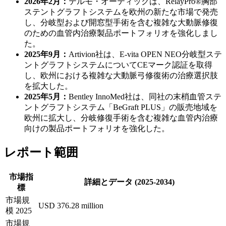
2026年2月：
テルモ・オーティックは、RelayPro®胸部
ステントグラフトシステムを欧州の新たな市場で発売
し、分岐型および開窓型手術を含む複雑な大動脈修復
のための血管内治療製品ポートフォリオを強化しまし
た。
2025年9月：
Artivion社は、E-vita OPEN NEO分岐型ステ
ントグラフトシステムについてCEマーク認証を取得
し、欧州における複雑な大動脈弓修復術の治療選択肢
を拡大した。
2025年5月：
Bentley InnoMed社は、同社の末梢血管ステ
ントグラフトシステム「BeGraft PLUS」の販売地域を
欧州に拡大し、分岐修復手術を含む複雑な血管内治療
向けの製品ポートフォリオを強化した。
レポート範囲
市場指
詳細とデータ (2025-2034)
標
市場規
USD 376.28 million
模 2025
市場規