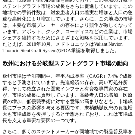
ステントグラフト市場の成長をさらに促進しています。この
地域での手術件数は、対象患者人口の着実な増加と人口の急
速な高齢化により増加しています。さらに、この地域の市場
は、主要な市場プレーヤーの存在により競争が激しくなって
います。アボット、クック、コーディスなどの企業は、市場
シェアを維持するためにさまざまな戦略を採用しています。
たとえば、2018年10月、メドトロニックはValiant Navion
Thoracic Stent Graft SystemのFDA承認を取得しました。
欧州における分岐型ステントグラフト市場の動向
欧州市場は予測期間中、年平均成長率（CAGR）7.4%で成長
すると予測されています。先進経済の存在、高い可処分所
得、そして確立された医療インフラと有資格専門家の存在
が、市場の成長に貢献しています。高齢者人口の増加、医療
費の増加、低侵襲手術に対する意識の高まりなども、市場成
長にプラスの影響を与える要因です。末梢動脈疾患の負担増
大も市場成長を後押しすると予想されており、これは市場成
長を支える重要な要因の一つです。
さらに、多くのステントメーカーが同地域での製品普及率を