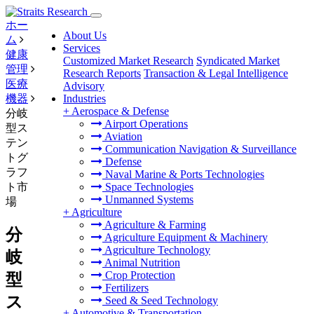
ホー
About Us
ム
Services
健康
Customized Market Research
Syndicated Market
管理
Research Reports
Transaction & Legal Intelligence
医療
Advisory
機器
Industries
+
Aerospace & Defense
分岐
Airport Operations
型ス
Aviation
テン
Communication Navigation & Surveillance
トグ
Defense
ラフ
Naval Marine & Ports Technologies
ト市
Space Technologies
Unmanned Systems
場
+
Agriculture
Agriculture & Farming
分
Agriculture Equipment & Machinery
Agriculture Technology
岐
Animal Nutrition
Crop Protection
型
Fertilizers
ス
Seed & Seed Technology
+
Automotive & Transportation