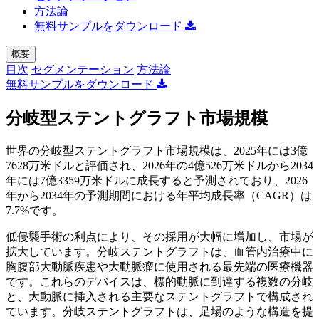
方法論
無料サンプルをダウンロード
概要
目次
セグメンテーション
方法論
無料サンプルをダウンロード
分岐型ステントグラフト市場規模
世界の分岐型ステントグラフト市場規模は、2025年には3億
7628万米ドルと評価され、2026年の4億526万米ドルから2034
年には7億3359万米ドルに成長すると予測されており、2026
年から2034年の予測期間における年平均成長率（CAGR）は
7.7%です。
低侵襲手術の利点により、その採用が大幅に増加し、市場が
拡大しています。分岐ステントグラフトは、血管内治療中に
胸腹部大動脈疾患や大動脈瘤に使用される最先端の医療機器
です。これらのデバイスは、標的動脈に到達する複数の分岐
と、大動脈に挿入される主要なステントグラフトで構成され
ています。分岐ステントグラフトは、足場のような構造を提