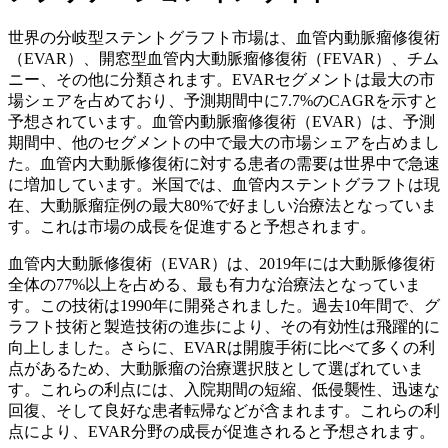
世界の分岐型ステントグラフト市場は、血管内動脈瘤修復術
（EVAR）、開窓型血管内大動脈瘤修復術（FEVAR）、チム
ニー、その他に分類されます。EVARセグメントは最大の市
場シェアを占めており、予測期間中に7.7%のCAGRを示すと
予想されています。血管内動脈瘤修復術（EVAR）は、予測
期間中、他のセグメントの中で最大の市場シェアを占めまし
た。血管内大動脈修復術に対する患者の需要は世界中で急速
に増加しています。米国では、血管内ステントグラフトは現
在、大動脈瘤症例の最大80%で好ましい治療法となっていま
す。これは市場の成長を促進すると予想されます。
血管内大動脈修復術（EVAR）は、2019年には大動脈修復術
全体の77%以上を占める、最も有力な治療法となっていま
す。この技術は1990年に開発されました。過去10年間で、グ
ラフト技術と製造技術の進歩により、その有効性は飛躍的に
向上しました。さらに、EVARは開腹手術に比べて多くの利
点があるため、大動脈瘤の治療選択肢として選ばれていま
す。これらの利点には、入院期間の短縮、低侵襲性、迅速な
回復、そして良好な患者転帰などが含まれます。これらの利
点により、EVAR分野の成長が促進されると予想されます。