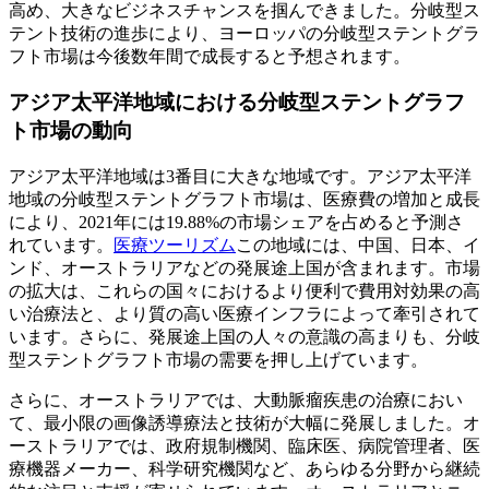
高め、大きなビジネスチャンスを掴んできました。分岐型ス
テント技術の進歩により、ヨーロッパの分岐型ステントグラ
フト市場は今後数年間で成長すると予想されます。
アジア太平洋地域における分岐型ステントグラフ
ト市場の動向
アジア太平洋地域は3番目に大きな地域です。アジア太平洋
地域の分岐型ステントグラフト市場は、医療費の増加と成長
により、2021年には19.88%の市場シェアを占めると予測さ
れています。
医療ツーリズム
この地域には、中国、日本、イ
ンド、オーストラリアなどの発展途上国が含まれます。市場
の拡大は、これらの国々におけるより便利で費用対効果の高
い治療法と、より質の高い医療インフラによって牽引されて
います。さらに、発展途上国の人々の意識の高まりも、分岐
型ステントグラフト市場の需要を押し上げています。
さらに、オーストラリアでは、大動脈瘤疾患の治療におい
て、最小限の画像誘導療法と技術が大幅に発展しました。オ
ーストラリアでは、政府規制機関、臨床医、病院管理者、医
療機器メーカー、科学研究機関など、あらゆる分野から継続