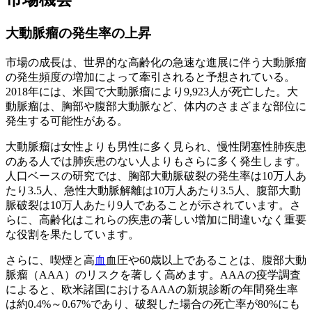
大動脈瘤の発生率の上昇
市場の成長は、世界的な高齢化の急速な進展に伴う大動脈瘤
の発生頻度の増加によって牽引されると予想されている。
2018年には、米国で大動脈瘤により9,923人が死亡した。大
動脈瘤は、胸部や腹部大動脈など、体内のさまざまな部位に
発生する可能性がある。
大動脈瘤は女性よりも男性に多く見られ、慢性閉塞性肺疾患
のある人では肺疾患のない人よりもさらに多く発生します。
人口ベースの研究では、胸部大動脈破裂の発生率は10万人あ
たり3.5人、急性大動脈解離は10万人あたり3.5人、腹部大動
脈破裂は10万人あたり9人であることが示されています。さ
らに、高齢化はこれらの疾患の著しい増加に間違いなく重要
な役割を果たしています。
さらに、喫煙と高
血
血圧や60歳以上であることは、腹部大動
脈瘤（AAA）のリスクを著しく高めます。AAAの疫学調査
によると、欧米諸国におけるAAAの新規診断の年間発生率
は約0.4%～0.67%であり、破裂した場合の死亡率が80%にも