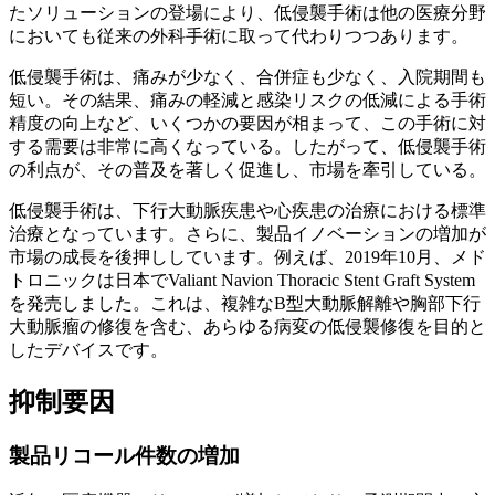
たソリューションの登場により、低侵襲手術は他の医療分野
においても従来の外科手術に取って代わりつつあります。
低侵襲手術は、痛みが少なく、合併症も少なく、入院期間も
短い。その結果、痛みの軽減と感染リスクの低減による手術
精度の向上など、いくつかの要因が相まって、この手術に対
する需要は非常に高くなっている。したがって、低侵襲手術
の利点が、その普及を著しく促進し、市場を牽引している。
低侵襲手術は、下行大動脈疾患や心疾患の治療における標準
治療となっています。さらに、製品イノベーションの増加が
市場の成長を後押ししています。例えば、2019年10月、メド
トロニックは日本でValiant Navion Thoracic Stent Graft System
を発売しました。これは、複雑なB型大動脈解離や胸部下行
大動脈瘤の修復を含む、あらゆる病変の低侵襲修復を目的と
したデバイスです。
抑制要因
製品リコール件数の増加