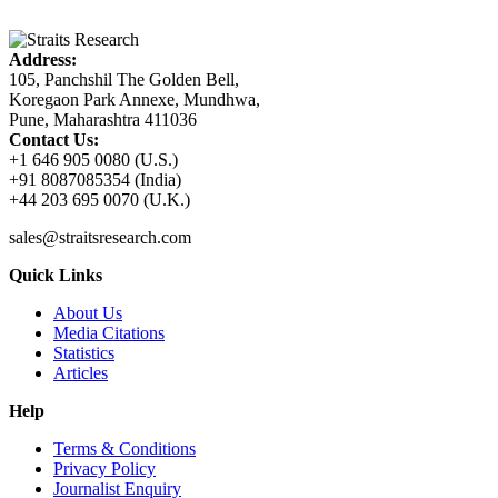
Address:
105, Panchshil The Golden Bell,
Koregaon Park Annexe, Mundhwa,
Pune, Maharashtra 411036
Contact Us:
+1 646 905 0080 (U.S.)
+91 8087085354 (India)
+44 203 695 0070 (U.K.)
sales@straitsresearch.com
Quick Links
About Us
Media Citations
Statistics
Articles
Help
Terms & Conditions
Privacy Policy
Journalist Enquiry