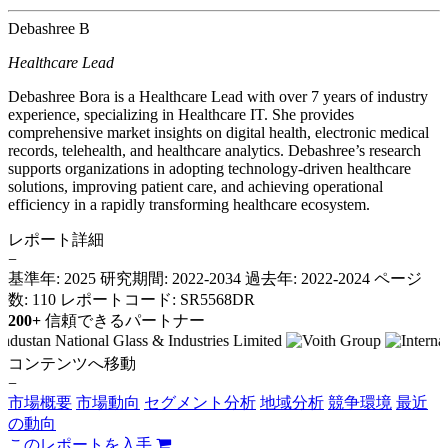
Debashree B
Healthcare Lead
Debashree Bora is a Healthcare Lead with over 7 years of industry
experience, specializing in Healthcare IT. She provides
comprehensive market insights on digital health, electronic medical
records, telehealth, and healthcare analytics. Debashree’s research
supports organizations in adopting technology-driven healthcare
solutions, improving patient care, and achieving operational
efficiency in a rapidly transforming healthcare ecosystem.
レポート詳細
−
基準年: 2025
研究期間: 2022-2034
過去年: 2022-2024
ページ
数: 110
レポートコード: SR5568DR
200+
信頼できるパートナー
コンテンツへ移動
−
市場概要
市場動向
セグメント分析
地域分析
競争環境
最近
の動向
このレポートを入手