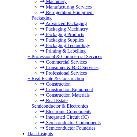
Machinery
Manufacturing Services
Refrigeration Equipment
+
Packaging
Advanced Packaging
Packaging Machinery
Packaging Products
Packaging Supplies
Packaging Technology
Printing & Labelling
+
Professional & Commercial Services
Commercial Services
Consumer & B2C Services
Professional Services
+
Real Estate & Construction
Construction
Construction Equipment
Construction Materials
Real Estate
+
Semiconductor & Electronics
Electronic Components
Integrated Circuit (IC)
Semiconductor Components
Semiconductor Foundries
Data Insights