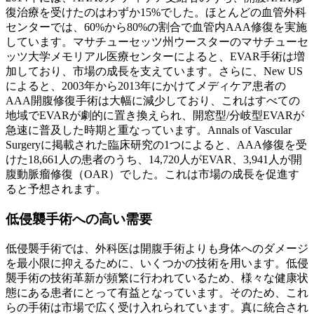
復治療を受けたのはわずか15%でした。ほとんどの血管外科
センターでは、60%から80%の割合で血管内AAA修復を実施
しています。マサチューセッツ州ウースターのマサチューセ
ッツ大学メモリアル医療センターによると、EVAR手術は増
加しており、市場の成長を支えています。さらに、New US
によると、2003年から2013年にかけてメディケア患者の
AAA開腹修復手術は大幅に減少しており、これはすべての
地域でEVARが劇的に置き換えられ、開窓型/分岐型EVARが
急速に普及した時期と重なっています。Annals of Vascular
Surgeryに掲載された臨床研究の1つによると、AAA修復を受
けた18,661人の患者のうち、14,720人がEVAR、3,941人が開
腹動脈瘤修復（OAR）でした。これは市場の成長を促進す
ると予想されます。
低侵襲手術への高い需要
低侵襲手術では、外科医は開腹手術よりも身体へのダメージ
を最小限に抑えるために、いくつかの技術を用います。低侵
襲手術の技術革新が頻繁に行われているため、様々な健康状
態にある患者にとって有益となっています。そのため、これ
らの手術は市場で広く受け入れられています。真に統合され