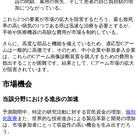
設の閉鎖、雇用の喪失、そして患者の自己負担額の増
加につながっている。
これら2つの要素が市場の拡大を阻害するだろう。最も致死
率の高い病気の1つである癌は迅速な治療を必要とするが、
手術や医療機器の高額な費用が市場を制約している。
さらに、高度な部品と機能を備えているため、適応型Cアー
ムは一般的に高価です。そのため、中小企業や新規参入企業
は、これらのCアーム画像診断装置を購入するための費用を
捻出することが困難です。結果として、Cアーム市場の拡大
が阻害されています。
市場機会
当該分野における進歩の加速
予測期間中、特定の研究活動に対する官民資金の増加、
個別
化医療
また、世界的な技術進歩による製品革新と開発の増加
は、市場参加者にとって収益性の高い機会を生み出すだろ
う。