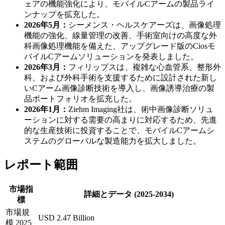
ェアの機能強化により、モバイルCアームの製品ライ
ンナップを拡充した。
2026年5月：
シーメンス・ヘルスケアーズは、画像処理
機能の強化、線量管理の改善、手術室向けの高度な外
科画像処理機能を備えた、アップグレード版のCiosモ
バイルCアームソリューションを発表しました。
2026年3月：
フィリップスは、複雑な心血管系、整形外
科、および外科手術を支援するために設計された新し
いCアーム画像診断技術を導入し、画像誘導治療の製
品ポートフォリオを拡充した。
2026年1月：
Ziehm Imaging社は、術中画像診断ソリュ
ーションに対する需要の高まりに対応するため、先進
的な生産技術に投資することで、モバイルCアームシ
ステムのグローバルな製造能力を拡大しました。
レポート範囲
市場指
詳細とデータ (2025-2034)
標
市場規
USD 2.47 Billion
模 2025