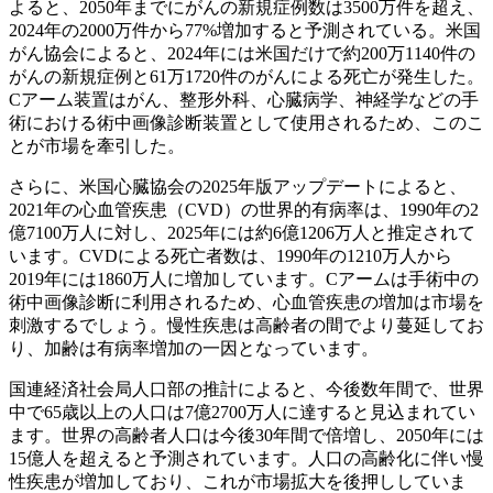
よると、2050年までにがんの新規症例数は3500万件を超え、
2024年の2000万件から77%増加すると予測されている。米国
がん協会によると、2024年には米国だけで約200万1140件の
がんの新規症例と61万1720件のがんによる死亡が発生した。
Cアーム装置はがん、整形外科、心臓病学、神経学などの手
術における術中画像診断装置として使用されるため、このこ
とが市場を牽引した。
さらに、米国心臓協会の2025年版アップデートによると、
2021年の心血管疾患（CVD）の世界的有病率は、1990年の2
億7100万人に対し、2025年には約6億1206万人と推定されて
います。CVDによる死亡者数は、1990年の1210万人から
2019年には1860万人に増加しています。Cアームは手術中の
術中画像診断に利用されるため、心血管疾患の増加は市場を
刺激するでしょう。慢性疾患は高齢者の間でより蔓延してお
り、加齢は有病率増加の一因となっています。
国連経済社会局人口部の推計によると、今後数年間で、世界
中で65歳以上の人口は7億2700万人に達すると見込まれてい
ます。世界の高齢者人口は今後30年間で倍増し、2050年には
15億人を超えると予測されています。人口の高齢化に伴い慢
性疾患が増加しており、これが市場拡大を後押ししていま