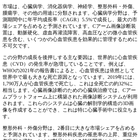
市場は、心臓病学、消化器病学、神経学、整形外科・外傷、
腫瘍学、その他の用途に分類されます。心臓病学分野は、予
測期間中に年平均成長率（CAGR）5.5%で成長し、最大の市
場シェアを占めると予測されています。Cアーム画像診断装
置は、動脈硬化、虚血再灌流障害、高血圧などの微小血管疾
患を含む、いくつかの心血管疾患を効果的に管理するために
不可欠です。
この分野の成長を後押しする主な要因は、世界的に心血管疾
患（CVD）の発生率が急増していることです。例えば、
WHOの2021年の報告書によると、心血管疾患は依然として
世界中で最も大きな死亡原因となっています。2019年には、
1,790万人が心血管疾患で死亡し、これは全死亡の約32%に
相当します。心臓画像診断のための心臓病治療では、Cアー
ムプラットフォーム上に構築された画像診断システムが利用
されます。これらのシステムは心臓の解剖学的構造の3D画
像を作成することができ、これは特に心臓手術中に役立ちま
す。
整形外科・外傷分野は、2番目に大きな市場シェアを占める
と予測されています。整形外科疾患の罹患率の上昇、重症外