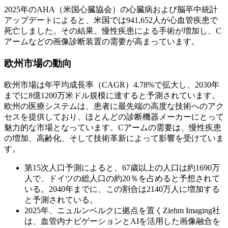
2025年のAHA（米国心臓協会）の心臓病および脳卒中統計
アップデートによると、米国では941,652人が心血管疾患で
死亡しました。その結果、慢性疾患による手術が増加し、C
アームなどの画像診断装置の需要が高まっています。
欧州市場の動向
欧州市場は年平均成長率（CAGR）4.78%で拡大し、2030年
までに8億1200万米ドル規模に達すると予測されています。
欧州の医療システムは、患者に最先端の高度な技術へのアク
セスを提供しており、ほとんどの診断機器メーカーにとって
魅力的な市場となっています。Cアームの需要は、慢性疾患
の増加、高齢化、そして技術革新によって影響を受けていま
す。
第15次人口予測によると、67歳以上の人口は約1690万
人で、ドイツの総人口の約20％を占めると予想されて
いる。2040年までに、この割合は2140万人に増加する
と予測されている。
2025年、ニュルンベルクに拠点を置くZiehm Imaging社
は、血管内ナビゲーションとAIを活用した画像融合を