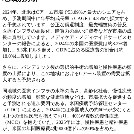
2024年、北米はCアーム市場で53.89%と最大のシェアを占
め、予測期間中に年平均成長率（CAGR）4.85%で拡大する
と予想されています。公正な償還制度、最先端技術の普及、
医療インフラの高度化、購買力の高い消費者などが市場の成
長に貢献しています。メディケア・メディケイドサービスセ
ンターの報告によると、2024年の米国の医療費は約8.2%増
加し、5.3兆ドルを超え、GDPに占める医療費の割合は約
18.0%に増加しました。
さらに、パンデミック後の選択的手術の増加と慢性疾患の頻
度の上昇により、この地域におけるCアーム装置の需要は拡
大すると予想される。
同地域の医療インフラの水準の高さ、高齢化社会、慢性疾患
の頻度の増加、頻繁な健康診断などは、市場拡大を促進する
と予測される追加要因である。米国疾病予防管理センター
（CDC）によると、2024年には米国成人の約60%が少なくと
も1つの慢性疾患を抱えており、40%が複数の慢性疾患
（MCC）を抱えていた。2025年には、慢性疾患と精神疾患
が、米国の年間医療費4兆9000億ドルの90%を占めた。