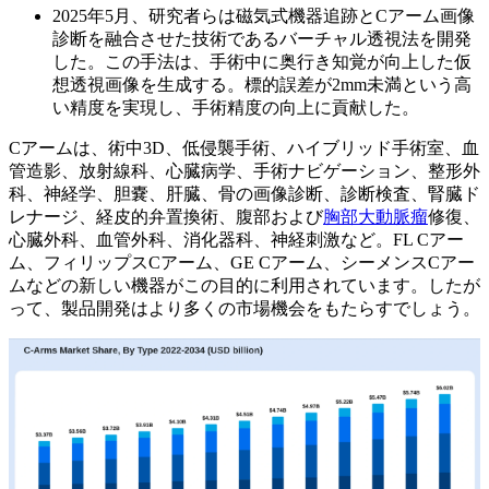
2025年5月、研究者らは磁気式機器追跡とCアーム画像
診断を融合させた技術であるバーチャル透視法を開発
した。この手法は、手術中に奥行き知覚が向上した仮
想透視画像を生成する。標的誤差が2mm未満という高
い精度を実現し、手術精度の向上に貢献した。
Cアームは、術中3D、低侵襲手術、ハイブリッド手術室、血
管造影、放射線科、心臓病学、手術ナビゲーション、整形外
科、神経学、胆嚢、肝臓、骨の画像診断、診断検査、腎臓ド
レナージ、経皮的弁置換術、腹部および
胸部大動脈瘤
修復、
心臓外科、血管外科、消化器科、神経刺激など。FL Cアー
ム、フィリップスCアーム、GE Cアーム、シーメンスCアー
ムなどの新しい機器がこの目的に利用されています。したが
って、製品開発はより多くの市場機会をもたらすでしょう。