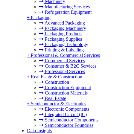
Machinery
Manufacturing Services
Refrigeration Equipment
+
Packaging
Advanced Packaging
Packaging Machinery
Packaging Products
Packaging Supplies
Packaging Technology
Printing & Labelling
+
Professional & Commercial Services
Commercial Services
Consumer & B2C Services
Professional Services
+
Real Estate & Construction
Construction
Construction Equipment
Construction Materials
Real Estate
+
Semiconductor & Electronics
Electronic Components
Integrated Circuit (IC)
Semiconductor Components
Semiconductor Foundries
Data Insights