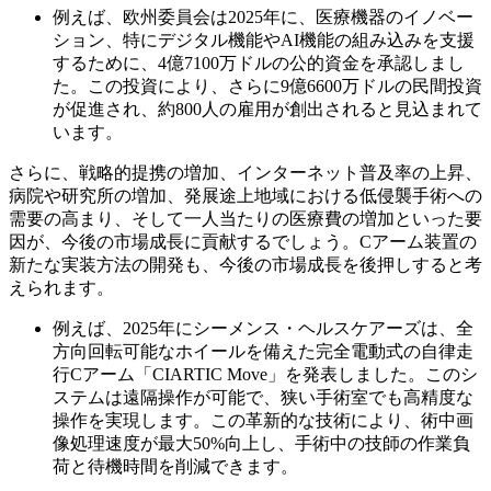
例えば、欧州委員会は2025年に、医療機器のイノベー
ション、特にデジタル機能やAI機能の組み込みを支援
するために、4億7100万ドルの公的資金を承認しまし
た。この投資により、さらに9億6600万ドルの民間投資
が促進され、約800人の雇用が創出されると見込まれて
います。
さらに、戦略的提携の増加、インターネット普及率の上昇、
病院や研究所の増加、発展途上地域における低侵襲手術への
需要の高まり、そして一人当たりの医療費の増加といった要
因が、今後の市場成長に貢献するでしょう。Cアーム装置の
新たな実装方法の開発も、今後の市場成長を後押しすると考
えられます。
例えば、2025年にシーメンス・ヘルスケアーズは、全
方向回転可能なホイールを備えた完全電動式の自律走
行Cアーム「CIARTIC Move」を発表しました。このシ
ステムは遠隔操作が可能で、狭い手術室でも高精度な
操作を実現します。この革新的な技術により、術中画
像処理速度が最大50%向上し、手術中の技師の作業負
荷と待機時間を削減できます。