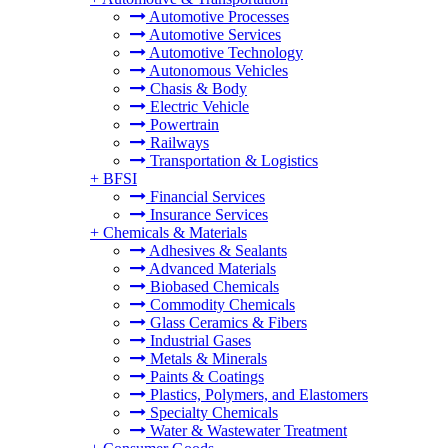
Automotive Processes
Automotive Services
Automotive Technology
Autonomous Vehicles
Chasis & Body
Electric Vehicle
Powertrain
Railways
Transportation & Logistics
+
BFSI
Financial Services
Insurance Services
+
Chemicals & Materials
Adhesives & Sealants
Advanced Materials
Biobased Chemicals
Commodity Chemicals
Glass Ceramics & Fibers
Industrial Gases
Metals & Minerals
Paints & Coatings
Plastics, Polymers, and Elastomers
Specialty Chemicals
Water & Wastewater Treatment