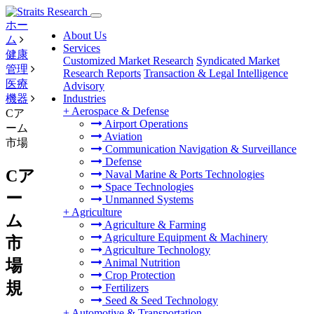
ホー
About Us
ム
Services
健康
Customized Market Research
Syndicated Market
管理
Research Reports
Transaction & Legal Intelligence
医療
Advisory
機器
Industries
+
Aerospace & Defense
Cア
Airport Operations
ーム
Aviation
市場
Communication Navigation & Surveillance
Defense
Cア
Naval Marine & Ports Technologies
Space Technologies
ー
Unmanned Systems
+
Agriculture
ム
Agriculture & Farming
Agriculture Equipment & Machinery
市
Agriculture Technology
場
Animal Nutrition
Crop Protection
規
Fertilizers
Seed & Seed Technology
+
Automotive & Transportation