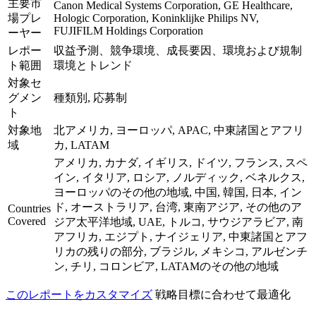
主要市
Canon Medical Systems Corporation, GE Healthcare,
場プレ
Hologic Corporation, Koninklijke Philips NV,
FUJIFILM Holdings Corporation
ーヤー
レポー
収益予測、競争環境、成長要因、環境および規制
ト範囲
環境とトレンド
対象セ
グメン
種類別, 応募制
ト
対象地
北アメリカ, ヨーロッパ, APAC, 中東諸国とアフリ
域
カ, LATAM
アメリカ, カナダ, イギリス, ドイツ, フランス, スペ
イン, イタリア, ロシア, ノルディック, ベネルクス,
ヨーロッパのその他の地域, 中国, 韓国, 日本, イン
ド, オーストラリア, 台湾, 東南アジア, その他のア
Countries
Covered
ジア太平洋地域, UAE, トルコ, サウジアラビア, 南
アフリカ, エジプト, ナイジェリア, 中東諸国とアフ
リカの残りの部分, ブラジル, メキシコ, アルゼンチ
ン, チリ, コロンビア, LATAMのその他の地域
このレポートをカスタマイズ
戦略目標に合わせて最適化