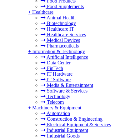
Food Products
Food Supplements
+
Healthcare
Animal Health
Biotechnology
Healthcare IT
Healthcare Services
Medical Devices
Pharmaceuticals
+
Information & Technology
Artificial Intelligence
Data Center
FinTech
IT Hardware
IT Software
Media & Entertainment
Software & Services
Technology
Telecom
+
Machinery & Equipment
Automation
Construction & Engineering
Electrical Equipment & Services
Industrial Equipment
Industrial Goods