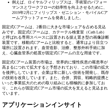
例えば、ロイヤルフィリップスは、手術室のパフォー
マンスとワークフローの効率性を向上させるために、
2019年2月にフィリップス・ゼニション・モバイルCア
ームプラットフォームを発表しました。
固定式Cアームは、2番目に大きな市場シェアを占める見込
みです。固定式Cアームは、カテーテル検査室（Cath Lab）
と呼ばれる専用スペースに設置される据え置き型の画像診断
装置です。移動式Cアームと比較すると、通常はより目立つ
場所に設置されます。血管造影、治療、整形外科手術に加
え、心臓血管系の処置が固定式Cアームの主な用途です。
固定式Cアーム装置の市場は、世界的に慢性疾患の罹患率が
高まるにつれて拡大すると予想されており、この市場の拡大
を後押ししています。企業は常に新しい技術を開発し、既存
の技術を改良しています。また、合併、買収、戦略的提携と
いった事業拡大のための取り組みにも積極的に参加してお
り、これらが固定式Cアーム市場の拡大を支えると見込まれ
ています。
アプリケーションインサイト