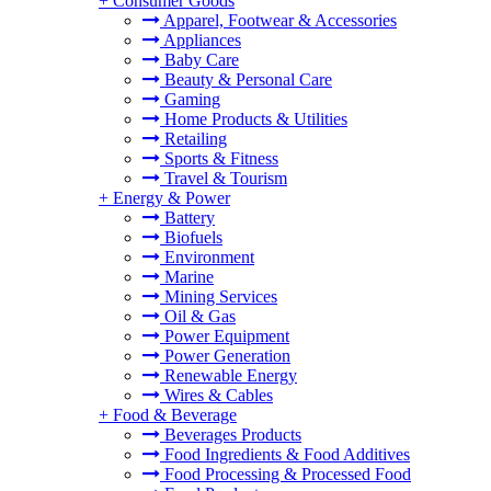
+
Consumer Goods
Apparel, Footwear & Accessories
Appliances
Baby Care
Beauty & Personal Care
Gaming
Home Products & Utilities
Retailing
Sports & Fitness
Travel & Tourism
+
Energy & Power
Battery
Biofuels
Environment
Marine
Mining Services
Oil & Gas
Power Equipment
Power Generation
Renewable Energy
Wires & Cables
+
Food & Beverage
Beverages Products
Food Ingredients & Food Additives
Food Processing & Processed Food