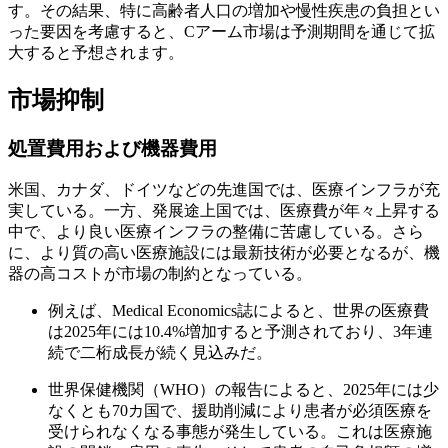
す。その結果、特に高齢者人口の増加や慢性疾患の負担とい
った要因を考慮すると、Cアーム市場は予測期間を通じて拡
大すると予想されます。
市場抑制
処置費用および機器費用
米国、カナダ、ドイツなどの先進国では、医療インフラが充
実している。一方、発展途上国では、医療費が年々上昇する
中で、より良い医療インフラの整備に苦慮している。さら
に、より質の高い医療施設には最新技術が必要となるが、機
器の高コストが市場の制約となっている。
例えば、Medical Economics誌によると、世界の医療費
は2025年には10.4%増加すると予測されており、3年連
続で二桁成長が続く見込みだ。
世界保健機関（WHO）の報告によると、2025年には少
なくとも70カ国で、援助削減により患者が必須医療を
受けられなくなる事態が発生している。これは医療施