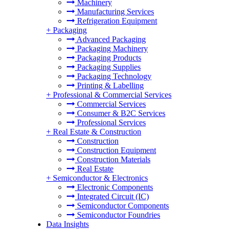
Machinery
Manufacturing Services
Refrigeration Equipment
+
Packaging
Advanced Packaging
Packaging Machinery
Packaging Products
Packaging Supplies
Packaging Technology
Printing & Labelling
+
Professional & Commercial Services
Commercial Services
Consumer & B2C Services
Professional Services
+
Real Estate & Construction
Construction
Construction Equipment
Construction Materials
Real Estate
+
Semiconductor & Electronics
Electronic Components
Integrated Circuit (IC)
Semiconductor Components
Semiconductor Foundries
Data Insights