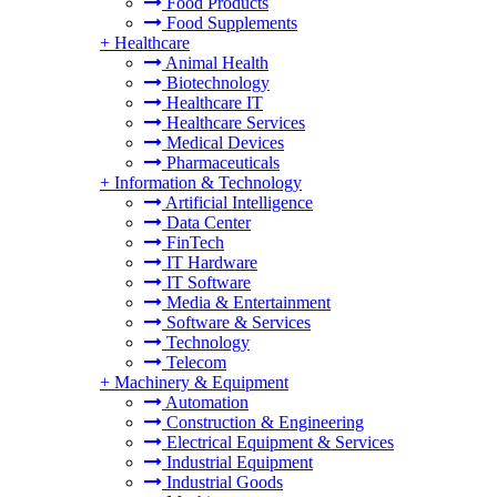
Food Products
Food Supplements
+
Healthcare
Animal Health
Biotechnology
Healthcare IT
Healthcare Services
Medical Devices
Pharmaceuticals
+
Information & Technology
Artificial Intelligence
Data Center
FinTech
IT Hardware
IT Software
Media & Entertainment
Software & Services
Technology
Telecom
+
Machinery & Equipment
Automation
Construction & Engineering
Electrical Equipment & Services
Industrial Equipment
Industrial Goods