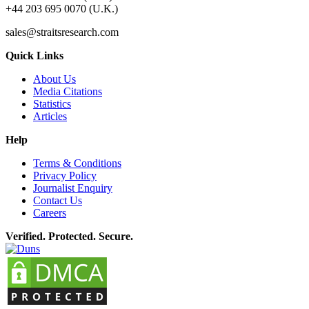
+44 203 695 0070 (U.K.)
sales@straitsresearch.com
Quick Links
About Us
Media Citations
Statistics
Articles
Help
Terms & Conditions
Privacy Policy
Journalist Enquiry
Contact Us
Careers
Verified. Protected. Secure.