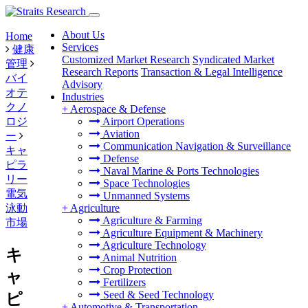
About Us
Home
Services
健康
Customized Market Research
Syndicated Market
管理
Research Reports
Transaction & Legal Intelligence
バイ
Advisory
オテ
Industries
クノ
+
Aerospace & Defense
ロジ
Airport Operations
Aviation
ー
Communication Navigation & Surveillance
キャ
Defense
ピラ
Naval Marine & Ports Technologies
リー
Space Technologies
電気
Unmanned Systems
泳動
+
Agriculture
Agriculture & Farming
市場
Agriculture Equipment & Machinery
Agriculture Technology
キ
Animal Nutrition
Crop Protection
ャ
Fertilizers
Seed & Seed Technology
ピ
+
Automotive & Transportation