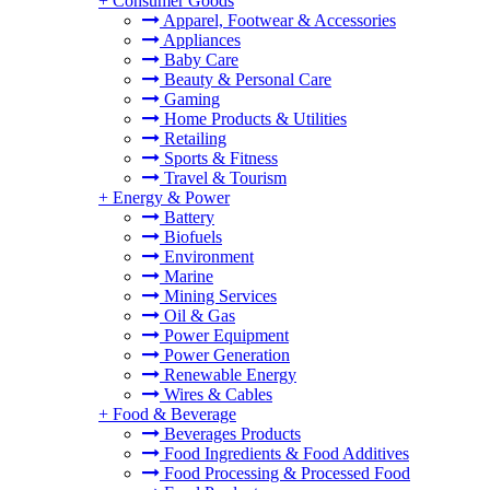
+
Consumer Goods
Apparel, Footwear & Accessories
Appliances
Baby Care
Beauty & Personal Care
Gaming
Home Products & Utilities
Retailing
Sports & Fitness
Travel & Tourism
+
Energy & Power
Battery
Biofuels
Environment
Marine
Mining Services
Oil & Gas
Power Equipment
Power Generation
Renewable Energy
Wires & Cables
+
Food & Beverage
Beverages Products
Food Ingredients & Food Additives
Food Processing & Processed Food