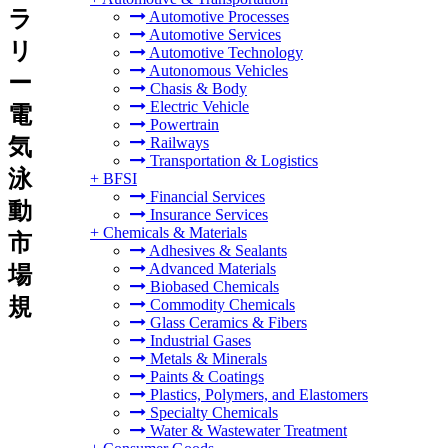
ラ
Automotive Processes
Automotive Services
リ
Automotive Technology
Autonomous Vehicles
ー
Chasis & Body
Electric Vehicle
電
Powertrain
気
Railways
Transportation & Logistics
泳
+
BFSI
Financial Services
動
Insurance Services
+
Chemicals & Materials
市
Adhesives & Sealants
Advanced Materials
場
Biobased Chemicals
規
Commodity Chemicals
Glass Ceramics & Fibers
Industrial Gases
Metals & Minerals
Paints & Coatings
Plastics, Polymers, and Elastomers
Specialty Chemicals
Water & Wastewater Treatment