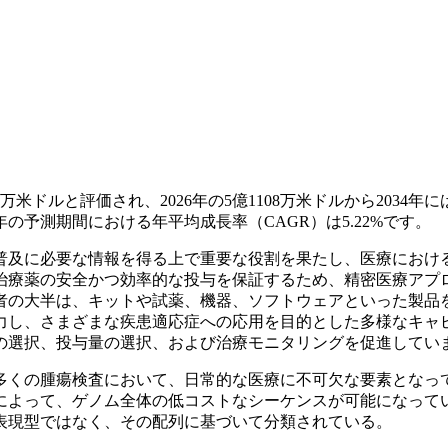
米ドルと評価され、2026年の5億1108万米ドルから2034年に
4年の予測期間における年平均成長率（CAGR）は5.22%です。
普及に必要な情報を得る上で重要な役割を果たし、医療におけ
治療薬の安全かつ効率的な投与を保証するため、精密医療アプ
者の大半は、キットや試薬、機器、ソフトウェアといった製品
力し、さまざまな疾患適応症への応用を目的とした多様なキャ
の選択、投与量の選択、および治療モニタリングを促進してい
多くの腫瘍検査において、日常的な医療に不可欠な要素となっ
によって、ゲノム全体の低コストなシーケンスが可能になって
表現型ではなく、その配列に基づいて分類されている。