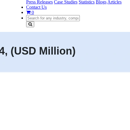
Press Releases
Case Studies
Statistics
Blogs
Articles
Contact Us
0