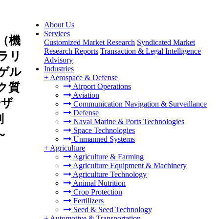
About Us
Services
（機
Customized Market Research
Syndicated Market
Research Reports
Transaction & Legal Intelligence
ラリ
Advisory
Industries
ゲル
+
Aerospace & Defense
ク質
Airport Operations
Aviation
ーザ
Communication Navigation & Surveillance
Defense
別
Naval Marine & Ports Technologies
Space Technologies
～
Unmanned Systems
+
Agriculture
Agriculture & Farming
Agriculture Equipment & Machinery
Agriculture Technology
Animal Nutrition
Crop Protection
Fertilizers
Seed & Seed Technology
+
Automotive & Transportation