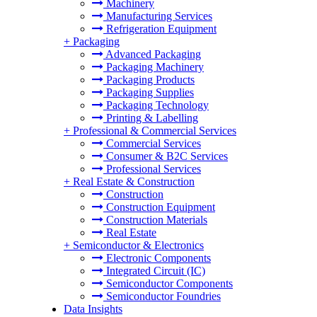
Machinery
Manufacturing Services
Refrigeration Equipment
+
Packaging
Advanced Packaging
Packaging Machinery
Packaging Products
Packaging Supplies
Packaging Technology
Printing & Labelling
+
Professional & Commercial Services
Commercial Services
Consumer & B2C Services
Professional Services
+
Real Estate & Construction
Construction
Construction Equipment
Construction Materials
Real Estate
+
Semiconductor & Electronics
Electronic Components
Integrated Circuit (IC)
Semiconductor Components
Semiconductor Foundries
Data Insights