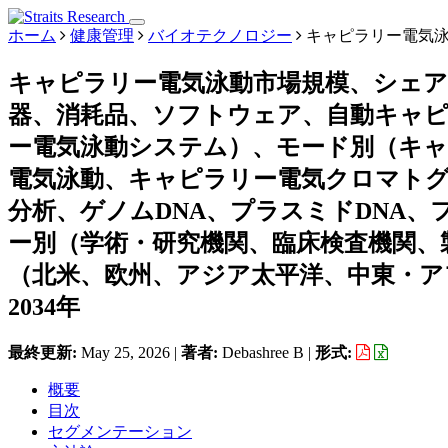
ホーム
健康管理
バイオテクノロジー
キャピラリー電気
キャピラリー電気泳動市場規模、シェ
器、消耗品、ソフトウェア、自動キャ
ー電気泳動システム）、モード別（キ
電気泳動、キャピラリー電気クロマト
分析、ゲノムDNA、プラスミドDNA
ー別（学術・研究機関、臨床検査機関、
（北米、欧州、アジア太平洋、中東・アフ
2034年
最終更新:
May 25, 2026
|
著者:
Debashree B
|
形式:
概要
目次
セグメンテーション