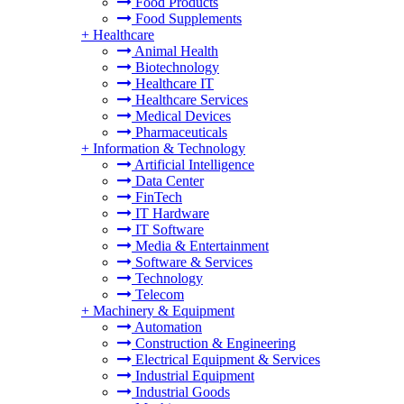
Food Products
Food Supplements
+
Healthcare
Animal Health
Biotechnology
Healthcare IT
Healthcare Services
Medical Devices
Pharmaceuticals
+
Information & Technology
Artificial Intelligence
Data Center
FinTech
IT Hardware
IT Software
Media & Entertainment
Software & Services
Technology
Telecom
+
Machinery & Equipment
Automation
Construction & Engineering
Electrical Equipment & Services
Industrial Equipment
Industrial Goods