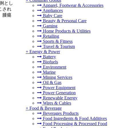
+
Consumer Goods
例とし
Apparel, Footwear & Accessories
こされ
Appliances
、腫瘍
Baby Care
Beauty & Personal Care
Gaming
Home Products & Utilities
Retailing
Sports & Fitness
Travel & Tourism
+
Energy & Power
Battery
Biofuels
Environment
Marine
Mining Services
Oil & Gas
Power Equipment
Power Generation
Renewable Energy
Wires & Cables
+
Food & Beverage
Beverages Products
Food Ingredients & Food Additives
Food Processing & Processed Food