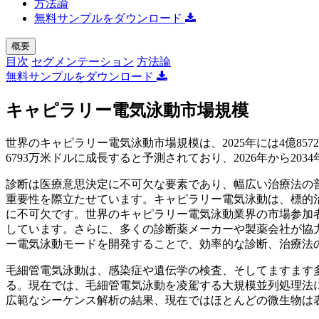
方法論
無料サンプルをダウンロード
概要
目次
セグメンテーション
方法論
無料サンプルをダウンロード
キャピラリー電気泳動市場規模
世界のキャピラリー電気泳動市場規模は、2025年には4億8572万
6793万米ドルに成長すると予測されており、2026年から203
診断は医療意思決定に不可欠な要素であり、幅広い治療法の
重要性を際立たせています。キャピラリー電気泳動は、標的
に不可欠です。世界のキャピラリー電気泳動業界の市場参加
しています。さらに、多くの診断薬メーカーや製薬会社が協
ー電気泳動モードを開発することで、効率的な診断、治療法
毛細管電気泳動は、感染症や遺伝学の検査、そしてますます
る。現在では、毛細管電気泳動を凌駕する大規模並列処理法
広範なシーケンス解析の結果、現在ではほとんどの微生物は