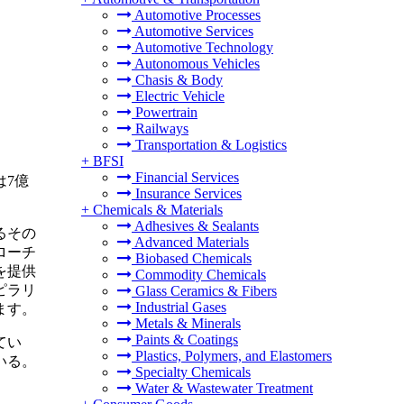
Automotive Processes
Automotive Services
Automotive Technology
Autonomous Vehicles
Chasis & Body
Electric Vehicle
Powertrain
Railways
Transportation & Logistics
+
BFSI
Financial Services
は7億
Insurance Services
+
Chemicals & Materials
Adhesives & Sealants
るその
Advanced Materials
ローチ
Biobased Chemicals
を提供
Commodity Chemicals
ピラリ
Glass Ceramics & Fibers
Industrial Gases
ます。
Metals & Minerals
Paints & Coatings
てい
Plastics, Polymers, and Elastomers
いる。
Specialty Chemicals
Water & Wastewater Treatment