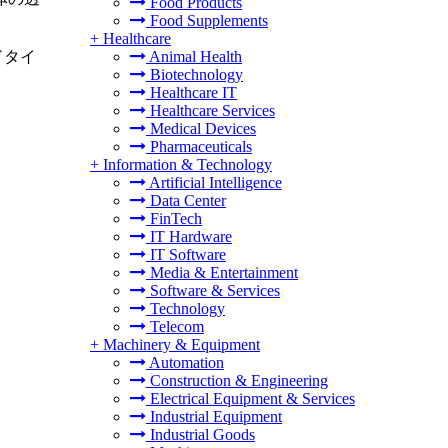
Food Products
Food Supplements
+
Healthcare
Animal Health
ドタイ
Biotechnology
Healthcare IT
Healthcare Services
Medical Devices
Pharmaceuticals
+
Information & Technology
Artificial Intelligence
Data Center
FinTech
IT Hardware
IT Software
Media & Entertainment
Software & Services
Technology
Telecom
+
Machinery & Equipment
Automation
Construction & Engineering
Electrical Equipment & Services
Industrial Equipment
Industrial Goods