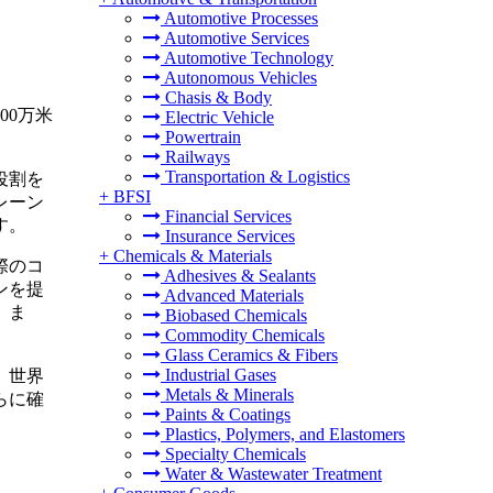
Automotive Processes
Automotive Services
Automotive Technology
Autonomous Vehicles
Chasis & Body
00万米
Electric Vehicle
Powertrain
Railways
Transportation & Logistics
役割を
+
BFSI
レーン
Financial Services
す。
Insurance Services
+
Chemicals & Materials
際のコ
Adhesives & Sealants
ンを提
Advanced Materials
。ま
Biobased Chemicals
Commodity Chemicals
Glass Ceramics & Fibers
Industrial Gases
、世界
Metals & Minerals
らに確
Paints & Coatings
Plastics, Polymers, and Elastomers
Specialty Chemicals
Water & Wastewater Treatment