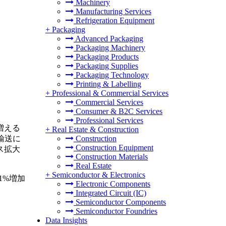
Machinery
Manufacturing Services
Refrigeration Equipment
+
Packaging
Advanced Packaging
Packaging Machinery
Packaging Products
Packaging Supplies
Packaging Technology
Printing & Labelling
+
Professional & Commercial Services
Commercial Services
Consumer & B2C Services
Professional Services
増える
+
Real Estate & Construction
輸送に
Construction
Construction Equipment
ス拡大
Construction Materials
Real Estate
+
Semiconductor & Electronics
21%増加
Electronic Components
Integrated Circuit (IC)
Semiconductor Components
Semiconductor Foundries
Data Insights