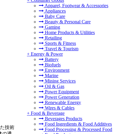
+
Consumer Goods
Apparel, Footwear & Accessories
Appliances
Baby Care
Beauty & Personal Care
Gaming
Home Products & Utilities
Retailing
Sports & Fitness
Travel & Tourism
+
Energy & Power
Battery
Biofuels
Environment
Marine
Mining Services
Oil & Gas
Power Equipment
Power Generation
Renewable Energy
Wires & Cables
+
Food & Beverage
Beverages Products
Food Ingredients & Food Additives
った技術
Food Processing & Processed Food
体の透