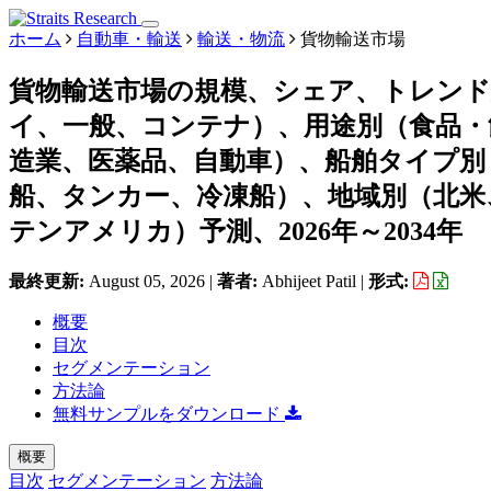
ホーム
自動車・輸送
輸送・物流
貨物輸送市場
貨物輸送市場の規模、シェア、トレンド
イ、一般、コンテナ）、用途別（食品・
造業、医薬品、自動車）、船舶タイプ別
船、タンカー、冷凍船）、地域別（北米
テンアメリカ）予測、2026年～2034年
最終更新:
August 05, 2026
|
著者:
Abhijeet Patil
|
形式:
概要
目次
セグメンテーション
方法論
無料サンプルをダウンロード
概要
目次
セグメンテーション
方法論