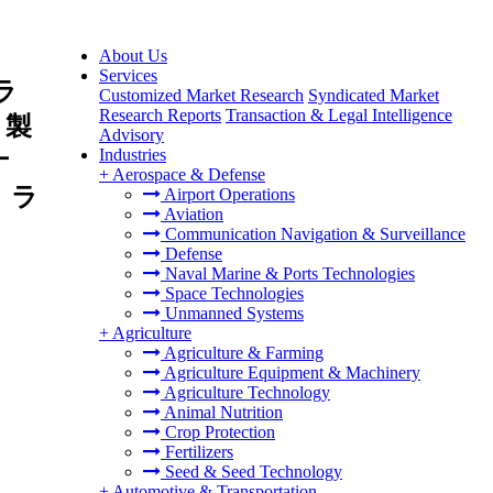
About Us
Services
ラ
Customized Market Research
Syndicated Market
Research Reports
Transaction & Legal Intelligence
、製
Advisory
Industries
ナ
+
Aerospace & Defense
、ラ
Airport Operations
Aviation
Communication Navigation & Surveillance
Defense
Naval Marine & Ports Technologies
Space Technologies
Unmanned Systems
+
Agriculture
Agriculture & Farming
Agriculture Equipment & Machinery
Agriculture Technology
Animal Nutrition
Crop Protection
Fertilizers
Seed & Seed Technology
+
Automotive & Transportation