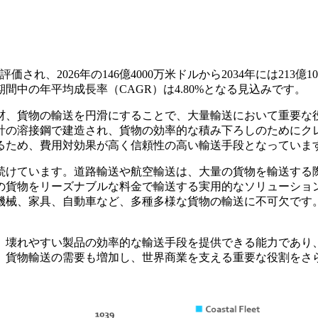
され、2026年の146億4000万米ドルから2034年には213億10
期間中の年平均成長率（CAGR）は4.80%となる見込みです。
材、貨物の輸送を円滑にすることで、大量輸送において重要な
計の溶接鋼で建造され、貨物の効率的な積み下ろしのためにク
るため、費用対効果が高く信頼性の高い輸送手段となっていま
続けています。道路輸送や航空輸送は、大量の貨物を輸送する
の貨物をリーズナブルな料金で輸送する実用的なソリューショ
機械、家具、自動車など、多種多様な貨物の輸送に不可欠です
、壊れやすい製品の効率的な輸送手段を提供できる能力であり
、貨物輸送の需要も増加し、世界商業を支える重要な役割をさ