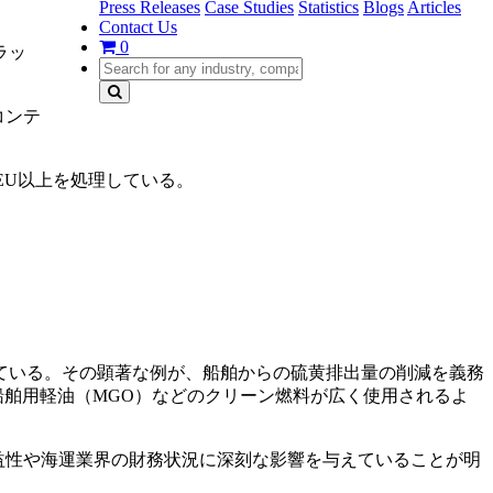
Press Releases
Case Studies
Statistics
Blogs
Articles
Contact Us
0
ラッ
コンテ
EU以上を処理している。
ている。その顕著な例が、船舶からの硫黄排出量の削減を義務
、船舶用軽油（MGO）などのクリーン燃料が広く使用されるよ
収益性や海運業界の財務状況に深刻な影響を与えていることが明