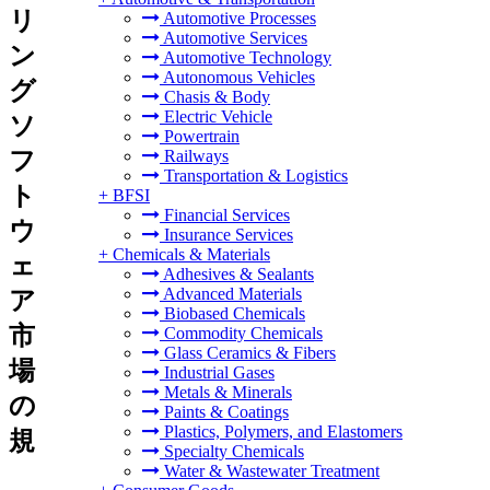
リ
Automotive Processes
Automotive Services
ン
Automotive Technology
Autonomous Vehicles
グ
Chasis & Body
Electric Vehicle
ソ
Powertrain
フ
Railways
Transportation & Logistics
ト
+
BFSI
Financial Services
ウ
Insurance Services
+
Chemicals & Materials
ェ
Adhesives & Sealants
Advanced Materials
ア
Biobased Chemicals
市
Commodity Chemicals
Glass Ceramics & Fibers
場
Industrial Gases
Metals & Minerals
の
Paints & Coatings
Plastics, Polymers, and Elastomers
規
Specialty Chemicals
Water & Wastewater Treatment