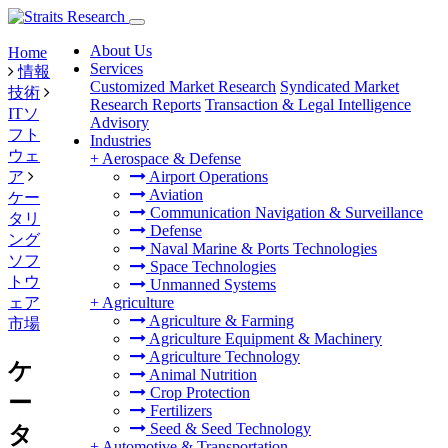
About Us
Home
Services
情報
Customized Market Research
Syndicated Market
技術
Research Reports
Transaction & Legal Intelligence
ITソ
Advisory
フト
Industries
ウェ
+
Aerospace & Defense
ア
Airport Operations
Aviation
ケー
Communication Navigation & Surveillance
タリ
Defense
ング
Naval Marine & Ports Technologies
ソフ
Space Technologies
トウ
Unmanned Systems
ェア
+
Agriculture
Agriculture & Farming
市場
Agriculture Equipment & Machinery
Agriculture Technology
ケ
Animal Nutrition
Crop Protection
ー
Fertilizers
Seed & Seed Technology
タ
+
Automotive & Transportation