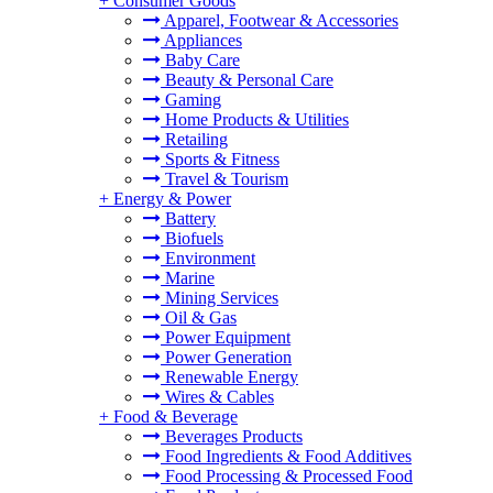
+
Consumer Goods
Apparel, Footwear & Accessories
Appliances
Baby Care
Beauty & Personal Care
Gaming
Home Products & Utilities
Retailing
Sports & Fitness
Travel & Tourism
+
Energy & Power
Battery
Biofuels
Environment
Marine
Mining Services
Oil & Gas
Power Equipment
Power Generation
Renewable Energy
Wires & Cables
+
Food & Beverage
Beverages Products
Food Ingredients & Food Additives
Food Processing & Processed Food