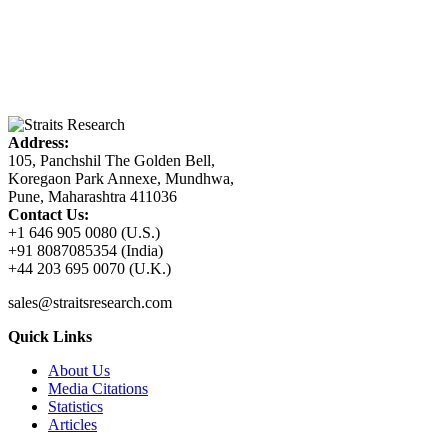
Address:
105, Panchshil The Golden Bell,
Koregaon Park Annexe, Mundhwa,
Pune, Maharashtra 411036
Contact Us:
+1 646 905 0080 (U.S.)
+91 8087085354 (India)
+44 203 695 0070 (U.K.)
sales@straitsresearch.com
Quick Links
About Us
Media Citations
Statistics
Articles