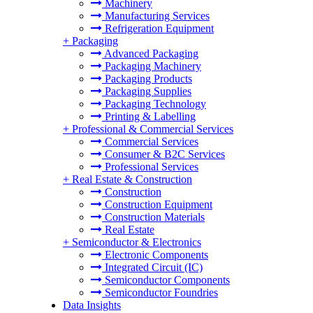
Machinery
Manufacturing Services
Refrigeration Equipment
+
Packaging
Advanced Packaging
Packaging Machinery
Packaging Products
Packaging Supplies
Packaging Technology
Printing & Labelling
+
Professional & Commercial Services
Commercial Services
Consumer & B2C Services
Professional Services
+
Real Estate & Construction
Construction
Construction Equipment
Construction Materials
Real Estate
+
Semiconductor & Electronics
Electronic Components
Integrated Circuit (IC)
Semiconductor Components
Semiconductor Foundries
Data Insights