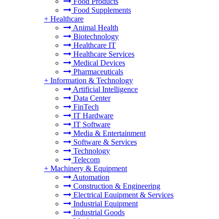
Food Products
Food Supplements
+
Healthcare
Animal Health
Biotechnology
Healthcare IT
Healthcare Services
Medical Devices
Pharmaceuticals
+
Information & Technology
Artificial Intelligence
Data Center
FinTech
IT Hardware
IT Software
Media & Entertainment
Software & Services
Technology
Telecom
+
Machinery & Equipment
Automation
Construction & Engineering
Electrical Equipment & Services
Industrial Equipment
Industrial Goods