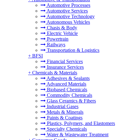
Automotive Processes
Automotive Services
Automotive Technology
Autonomous Vehicles
Chasis & Body
Electric Vehicle
Powertrain
Railways
Transportation & Logistics
+
BFSI
Financial Services
Insurance Services
+
Chemicals & Materials
Adhesives & Sealants
Advanced Materials
Biobased Chemicals
Commodity Chemicals
Glass Ceramics & Fibers
Industrial Gases
Metals & Minerals
Paints & Coatings
Plastics, Polymers, and Elastomers
Specialty Chemicals
Water & Wastewater Treatment