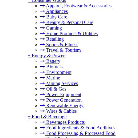
+
Consumer Goods
Apparel, Footwear & Accessories
Appliances
Baby Care
Beauty & Personal Care
Gaming
Home Products & Utilities
Retailing
Sports & Fitness
Travel & Tourism
+
Energy & Power
Battery
Biofuels
Environment
Marine
Mining Services
Oil & Gas
Power Equipment
Power Generation
Renewable Energy
Wires & Cables
+
Food & Beverage
Beverages Products
Food Ingredients & Food Additives
Food Processing & Processed Food