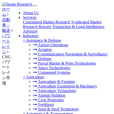
ホー
About Us
ム
Services
自動
Customized Market Research
Syndicated Market
車・
Research Reports
Transaction & Legal Intelligence
輸送
Advisory
パワ
Industries
+
Aerospace & Defense
ート
Airport Operations
レイ
Aviation
ン
Communication Navigation & Surveillance
CNG
Defense
パワ
Naval Marine & Ports Technologies
ート
Space Technologies
レイ
Unmanned Systems
+
Agriculture
ン市
Agriculture & Farming
場
Agriculture Equipment & Machinery
Agriculture Technology
Animal Nutrition
Crop Protection
Fertilizers
Seed & Seed Technology
+
Automotive & Transportation