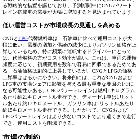
る戦略的な措置を講じており、予測期間中にCNGパワート
レイン搭載車の需要が大幅に増加すると見込まれています。
低い運営コストが市場成長の見通しを高める
CNGと
LPG
代替燃料車は、石油車に比べて運用コストが大
幅に低い。需要の増加と供給の減少によりガソリン価格が上
昇しているため、特に頻繁に運転するドライバーにとって
は、代替燃料の方がコスト効率が高い。これは、車両の運転
頻度に応じて、初期費用を数年で容易に回収できるためであ
る。石油価格は劇的に上昇しているが、CNGとLPGの価格
上昇率ははるかに小さい。将来的には、これがCNGおよび
LPG車の市場シェアに影響を与える最も重要な要因の1つに
なる可能性がある。CNGパワートレインは燃料1キログラム
あたり約21キロメートル走行でき、ディーゼル車は1リット
ルあたり約17キロメートル、ガソリン車は1リットルあたり
約15キロメートル走行できる。したがって、CNGおよび
LPGパワートレインはより少ないコストでより遠くまで走行
でき、運用コストを削減できる。
市場の制約