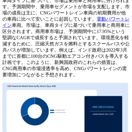
車両タイプに基づいて、市場は乗用車と商用車に分けられま
す。予測期間中、乗用車セグメントが市場を支配します。市
場の成長は主に、CNGパワートレイン車両の初期費用が他
の車両に比べて安いことに起因しています。
電動パワートレ
イン
車両。市場は、車両タイプに基づいて乗用車と商用車に
区分されます。商用車市場は、予測期間中に17.95%という
堅調なCAGRで成長すると予測されています。環境悪化を軽
減するために、圧縮天然ガスを燃料とするスクールバスや公
共バスが増加しています。例えば、インド政府は2022年3月
までに首都に100台のCNG駆動エアコン付きバスを導入する
計画です。このように、新興国政府のこれらの措置は、
CNG商用車の市場浸透率を高め、CNGパワートレインの需
要増加につながると予想されます。