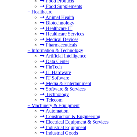
Food Products
Food Supplements
+
Healthcare
Animal Health
Biotechnology
Healthcare IT
Healthcare Services
Medical Devices
Pharmaceuticals
+
Information & Technology
Artificial Intelligence
Data Center
FinTech
IT Hardware
IT Software
Media & Entertainment
Software & Services
Technology
Telecom
+
Machinery & Equipment
Automation
Construction & Engineering
Electrical Equipment & Services
Industrial Equipment
Industrial Goods