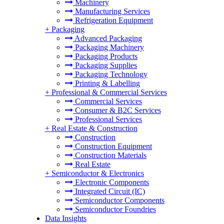
Machinery
Manufacturing Services
Refrigeration Equipment
+
Packaging
Advanced Packaging
Packaging Machinery
Packaging Products
Packaging Supplies
Packaging Technology
Printing & Labelling
+
Professional & Commercial Services
Commercial Services
Consumer & B2C Services
Professional Services
+
Real Estate & Construction
Construction
Construction Equipment
Construction Materials
Real Estate
+
Semiconductor & Electronics
Electronic Components
Integrated Circuit (IC)
Semiconductor Components
Semiconductor Foundries
Data Insights