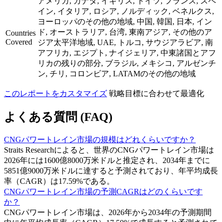
アメリカ, カナダ, イギリス, ドイツ, フランス, スペ
イン, イタリア, ロシア, ノルディック, ベネルクス,
ヨーロッパのその他の地域, 中国, 韓国, 日本, イン
ド, オーストラリア, 台湾, 東南アジア, その他のア
Countries
Covered
ジア太平洋地域, UAE, トルコ, サウジアラビア, 南
アフリカ, エジプト, ナイジェリア, 中東諸国とアフ
リカの残りの部分, ブラジル, メキシコ, アルゼンチ
ン, チリ, コロンビア, LATAMのその他の地域
このレポートをカスタマイズ
戦略目標に合わせて最適化
よくある質問 (FAQ)
CNGパワートレイン市場の規模はどれくらいですか？
Straits Researchによると、世界のCNGパワートレイン市場は
2026年には1600億8000万米ドルと推定され、2034年までに
5851億9000万米ドルに達すると予測されており、年平均成長
率（CAGR）は17.59%である。
CNGパワートレイン市場の予測CAGRはどのくらいです
か？
CNGパワートレイン市場は、2026年から2034年の予測期間