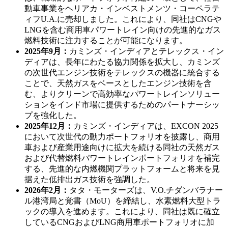
動車事業をヘリアカ・インベストメンツ・コーペラテ
ィフU.A.に売却しました。これにより、同社はCNGや
LNGを含む商用車パワートレイン向けの先進的なガス
燃料技術に注力することが可能になります。
2025年9月：
カミンズ・インディアとテレックス・イン
ディアは、長年にわたる協力関係を拡大し、カミンズ
の次世代エンジン技術をテレックスの機器に統合する
ことで、天然ガスをベースとしたエンジン技術を含
む、よりクリーンで高効率なパワートレインソリュー
ションをインド市場に提供するためのパートナーシッ
プを強化した。
2025年12月：
カミンズ・インディアは、EXCON 2025
において次世代の動力ポートフォリオを披露し、商用
車および産業用途向けに拡大を続ける同社の天然ガス
および代替燃料パワートレインポートフォリオを補完
する、先進的な内燃機関プラットフォームと将来を見
据えた低排出ガス技術を強調した。
2026年2月：
タタ・モーターズは、V.O.チダンバラナー
ル港湾局と覚書（MoU）を締結し、水素燃料大型トラ
ックの導入を進めます。これにより、同社は既に確立
しているCNGおよびLNG商用車ポートフォリオに加