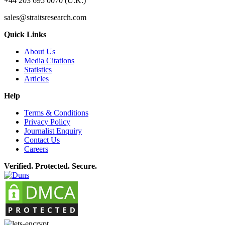
+44 203 695 0070 (U.K.)
sales@straitsresearch.com
Quick Links
About Us
Media Citations
Statistics
Articles
Help
Terms & Conditions
Privacy Policy
Journalist Enquiry
Contact Us
Careers
Verified. Protected. Secure.