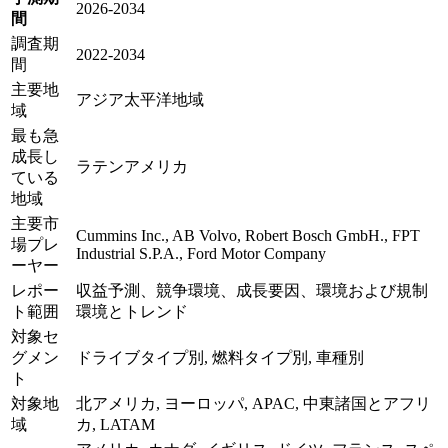
2026-2034
間
調査期
2022-2034
間
主要地
アジア太平洋地域
域
最も急
成長し
ラテンアメリカ
ている
地域
主要市
Cummins Inc., AB Volvo, Robert Bosch GmbH., FPT
場プレ
Industrial S.P.A., Ford Motor Company
ーヤー
レポー
収益予測、競争環境、成長要因、環境および規制
ト範囲
環境とトレンド
対象セ
グメン
ドライブタイプ別, 燃料タイプ別, 車種別
ト
対象地
北アメリカ, ヨーロッパ, APAC, 中東諸国とアフリ
域
カ, LATAM