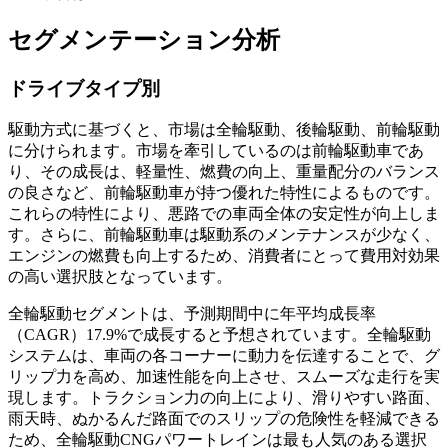
セグメンテーション分析
ドライブタイプ別
駆動方式に基づくと、市場は全輪駆動、後輪駆動、前輪駆動
に分けられます。市場を牽引しているのは前輪駆動車であ
り、その成長は、軽量性、燃費の向上、重量配分のバランス
の良さなど、前輪駆動車が持つ優れた特性によるものです。
これらの特性により、悪路での車両全体の安定性が向上しま
す。さらに、前輪駆動車は駆動系のメンテナンスが少なく、
エンジンの燃費も向上するため、消費者にとって費用対効果
の高い選択肢となっています。
全輪駆動セグメントは、予測期間中に年平均成長率
（CAGR）17.9%で成長すると予想されています。全輪駆動
システムは、車両の各コーナーに動力を伝達することで、グ
リップ力を高め、加速性能を向上させ、スムーズな走行を実
現します。トラクション力の向上により、滑りやすい路面、
雨天時、ぬかるんだ路面でのスリップの危険性を軽減できる
ため、全輪駆動CNGパワートレインは最も人気のある選択