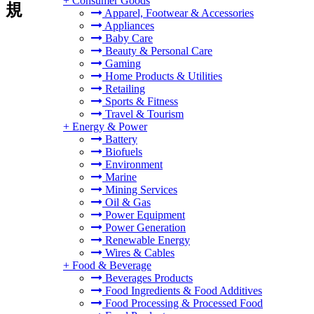
+
Consumer Goods
規
Apparel, Footwear & Accessories
Appliances
Baby Care
Beauty & Personal Care
Gaming
Home Products & Utilities
Retailing
Sports & Fitness
Travel & Tourism
+
Energy & Power
Battery
Biofuels
Environment
Marine
Mining Services
Oil & Gas
Power Equipment
Power Generation
Renewable Energy
Wires & Cables
+
Food & Beverage
Beverages Products
Food Ingredients & Food Additives
Food Processing & Processed Food