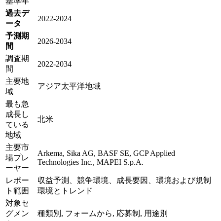
基準年
過去デ
2022-2024
ータ
予測期
2026-2034
間
調査期
2022-2034
間
主要地
アジア太平洋地域
域
最も急
成長し
北米
ている
地域
主要市
Arkema, Sika AG, BASF SE, GCP Applied
場プレ
Technologies Inc., MAPEI S.p.A.
ーヤー
レポー
収益予測、競争環境、成長要因、環境および規制
ト範囲
環境とトレンド
対象セ
グメン
種類別, フォームから, 応募制, 用途別