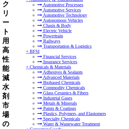
ク
Automotive Processes
Automotive Services
リ
Automotive Technology
Autonomous Vehicles
ー
Chasis & Body
ト
Electric Vehicle
Powertrain
用
Railways
Transportation & Logistics
高
+
BFSI
Financial Services
性
Insurance Services
+
Chemicals & Materials
能
Adhesives & Sealants
減
Advanced Materials
Biobased Chemicals
水
Commodity Chemicals
Glass Ceramics & Fibers
剤
Industrial Gases
Metals & Minerals
市
Paints & Coatings
場
Plastics, Polymers, and Elastomers
Specialty Chemicals
の
Water & Wastewater Treatment