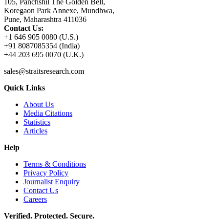
105, Panchshil The Golden Bell,
Koregaon Park Annexe, Mundhwa,
Pune, Maharashtra 411036
Contact Us:
+1 646 905 0080 (U.S.)
+91 8087085354 (India)
+44 203 695 0070 (U.K.)
sales@straitsresearch.com
Quick Links
About Us
Media Citations
Statistics
Articles
Help
Terms & Conditions
Privacy Policy
Journalist Enquiry
Contact Us
Careers
Verified. Protected. Secure.