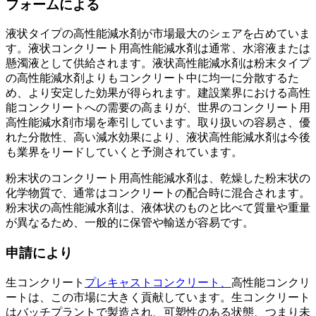
フォームによる
液状タイプの高性能減水剤が市場最大のシェアを占めていま
す。液状コンクリート用高性能減水剤は通常、水溶液または
懸濁液として供給されます。液状高性能減水剤は粉末タイプ
の高性能減水剤よりもコンクリート中に均一に分散するた
め、より安定した効果が得られます。建設業界における高性
能コンクリートへの需要の高まりが、世界のコンクリート用
高性能減水剤市場を牽引しています。取り扱いの容易さ、優
れた分散性、高い減水効果により、液状高性能減水剤は今後
も業界をリードしていくと予測されています。
粉末状のコンクリート用高性能減水剤は、乾燥した粉末状の
化学物質で、通常はコンクリートの配合時に混合されます。
粉末状の高性能減水剤は、液体状のものと比べて質量や重量
が異なるため、一般的に保管や輸送が容易です。
申請により
生コンクリート
プレキャストコンクリート、
高性能コンクリ
ートは、この市場に大きく貢献しています。生コンクリート
はバッチプラントで製造され、可塑性のある状態、つまり未