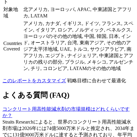
ト
対象地
北アメリカ, ヨーロッパ, APAC, 中東諸国とアフリ
域
カ, LATAM
アメリカ, カナダ, イギリス, ドイツ, フランス, スペ
イン, イタリア, ロシア, ノルディック, ベネルクス,
ヨーロッパのその他の地域, 中国, 韓国, 日本, イン
ド, オーストラリア, 台湾, 東南アジア, その他のア
Countries
Covered
ジア太平洋地域, UAE, トルコ, サウジアラビア, 南
アフリカ, エジプト, ナイジェリア, 中東諸国とアフ
リカの残りの部分, ブラジル, メキシコ, アルゼンチ
ン, チリ, コロンビア, LATAMのその他の地域
このレポートをカスタマイズ
戦略目標に合わせて最適化
よくある質問 (FAQ)
コンクリート用高性能減水剤の市場規模はどれくらいです
か？
Straits Researchによると、世界のコンクリート用高性能減水
剤市場は2026年には74億5000万米ドルと推定され、2034年ま
でに131億9000万米ドルに達すると予測されており、年平均