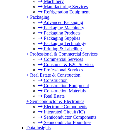
Machinery
Manufacturing Services
Refrigeration Equipment
+
Packaging
Advanced Packaging
Packaging Machinery
Packaging Products
Packaging Supplies
Packaging Technology
Printing & Labelling
+
Professional & Commercial Services
Commercial Services
Consumer & B2C Services
Professional Services
+
Real Estate & Construction
Construction
Construction Equipment
Construction Materials
Real Estate
+
Semiconductor & Electronics
Electronic Components
Integrated Circuit (IC)
Semiconductor Components
Semiconductor Foundries
Data Insights