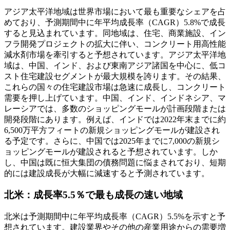
アジア太平洋地域は世界市場において最も重要なシェアを占
めており、予測期間中に年平均成長率（CAGR）5.8%で成長
すると見込まれています。同地域は、住宅、商業施設、イン
フラ開発プロジェクトの拡大に​​伴い、コンクリート用高性能
減水剤市場を牽引すると予想されています。アジア太平洋地
域は、中国、インド、および東南アジア諸国を中心に、低コ
スト住宅建設セグメントが最大規模を誇ります。その結果、
これらの国々の住宅建設市場は急速に成長し、コンクリート
需要を押し上げています。中国、インド、インドネシア、マ
レーシアでは、多数のショッピングモールが計画段階または
開発段階にあります。例えば、インドでは2022年末までに約
6,500万平方フィートの新規ショッピングモールが建設され
る予定です。さらに、中国では2025年までに7,000の新規シ
ョッピングモールが建設されると予想されています。しか
し、中国は既に恒大集団の債務問題に悩まされており、短期
的には建設成長が大幅に減速すると予測されています。
北米：成長率5.5％で最も成長の速い地域
北米は予測期間中に年平均成長率（CAGR）5.5%を示すと予
想されています。建設業界やその他の産業用途からの需要増