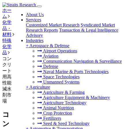
ホー
About Us
ム
Services
化学
Customized Market Research
Syndicated Market
品・
Research Reports
Transaction & Legal Intelligence
材料
Advisory
特殊
Industries
+
Aerospace & Defense
化学
Airport Operations
品
Aviation
コン
Communication Navigation & Surveillance
クリ
Defense
ート
Naval Marine & Ports Technologies
用高
Space Technologies
Unmanned Systems
性能
+
Agriculture
減水
Agriculture & Farming
剤市
Agriculture Equipment & Machinery
場
Agriculture Technology
Animal Nutrition
Crop Protection
コ
Fertilizers
ン
Seed & Seed Technology
+
Automotive & Transportation