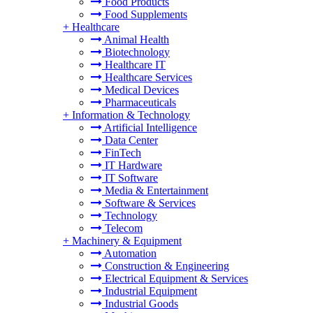
Food Products
Food Supplements
+
Healthcare
Animal Health
Biotechnology
Healthcare IT
Healthcare Services
Medical Devices
Pharmaceuticals
+
Information & Technology
Artificial Intelligence
Data Center
FinTech
IT Hardware
IT Software
Media & Entertainment
Software & Services
Technology
Telecom
+
Machinery & Equipment
Automation
Construction & Engineering
Electrical Equipment & Services
Industrial Equipment
Industrial Goods