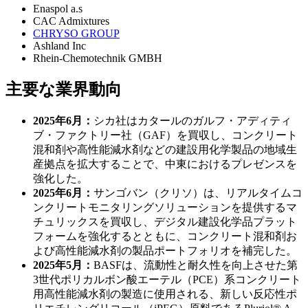
Enaspol a.s
CAC Admixtures
CHRYSO GROUP
Ashland Inc
Rhein-Chemotechnik GMBH
主要な業界動向
2025年6月：
シカ社はカタールのガルフ・アディティ
ブ・ファクトリー社（GAF）を買収し、コンクリート
混和剤や高性能減水剤などの建設用化学製品の地域生
産拠点を拡大することで、中東におけるプレゼンスを
強化した。
2025年6月：
サンゴバン（クリソ）は、リアルタイムコ
ンクリートモニタリングソリューションを提供するマ
チュリックスを買収し、デジタル建設化学品プラット
フォームを強化するとともに、コンクリート混和剤お
よび高性能減水剤の製品ポートフォリオを補完した。
2025年5月：
BASFは、流動性と耐久性を向上させた第
3世代ポリカルボン酸エーテル（PCE）系コンクリート
用高性能減水剤の製造に使用される、新しい反応性ポ