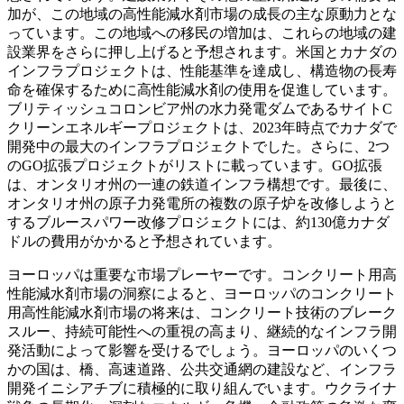
加が、この地域の高性能減水剤市場の成長の主な原動力とな
っています。この地域への移民の増加は、これらの地域の建
設業界をさらに押し上げると予想されます。米国とカナダの
インフラプロジェクトは、性能基準を達成し、構造物の長寿
命を確保するために高性能減水剤の使用を促進しています。
ブリティッシュコロンビア州の水力発電ダムであるサイトC
クリーンエネルギープロジェクトは、2023年時点でカナダで
開発中の最大のインフラプロジェクトでした。さらに、2つ
のGO拡張プロジェクトがリストに載っています。GO拡張
は、オンタリオ州の一連の鉄道インフラ構想です。最後に、
オンタリオ州の原子力発電所の複数の原子炉を改修しようと
するブルースパワー改修プロジェクトには、約130億カナダ
ドルの費用がかかると予想されています。
ヨーロッパは重要な市場プレーヤーです。コンクリート用高
性能減水剤市場の洞察によると、ヨーロッパのコンクリート
用高性能減水剤市場の将来は、コンクリート技術のブレーク
スルー、持続可能性への重視の高まり、継続的なインフラ開
発活動によって影響を受けるでしょう。ヨーロッパのいくつ
かの国は、橋、高速道路、公共交通網の建設など、インフラ
開発イニシアチブに積極的に取り組んでいます。ウクライナ