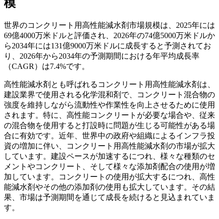
模
世界のコンクリート用高性能減水剤市場規模は、2025年には
69億4000万米ドルと評価され、2026年の74億5000万米ドルか
ら2034年には131億9000万米ドルに成長すると予測されてお
り、2026年から2034年の予測期間における年平均成長率
（CAGR）は7.4%です。
高性能減水剤とも呼ばれるコンクリート用高性能減水剤は、
建設業界で使用される化学混和剤で、コンクリート混合物の
強度を維持しながら流動性や作業性を向上させるために使用
されます。特に、高性能コンクリートが必要な場合や、従来
の混合物を使用すると打設時に問題が生じる可能性がある場
合に有効です。近年、世界中の政府や組織によるインフラ投
資の増加に伴い、コンクリート用高性能減水剤の市場が拡大
しています。建設ペースが加速するにつれ、様々な種類のセ
メントやコンクリート、そして様々な添加剤配合の使用が増
加しています。コンクリートの使用が拡大するにつれ、高性
能減水剤やその他の添加剤の使用も拡大しています。その結
果、市場は予測期間を通じて成長を続けると見込まれていま
す。