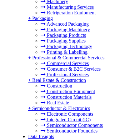
Machinery
Manufacturing Services
Refrigeration Equipment
+
Packaging
Advanced Packaging
Packaging Machinery
Packaging Products
Packaging Supplies
Packaging Technology
Printing & Labelling
+
Professional & Commercial Services
Commercial Services
Consumer & B2C Services
Professional Services
+
Real Estate & Construction
Construction
Construction Equipment
Construction Materials
Real Estate
+
Semiconductor & Electronics
Electronic Components
Integrated Circuit (IC)
Semiconductor Components
Semiconductor Foundries
Data Insights