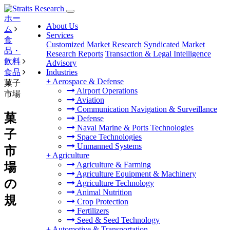
ホー
About Us
ム
Services
食
Customized Market Research
Syndicated Market
品・
Research Reports
Transaction & Legal Intelligence
飲料
Advisory
食品
Industries
+
Aerospace & Defense
菓子
Airport Operations
市場
Aviation
Communication Navigation & Surveillance
菓
Defense
Naval Marine & Ports Technologies
子
Space Technologies
Unmanned Systems
市
+
Agriculture
Agriculture & Farming
場
Agriculture Equipment & Machinery
の
Agriculture Technology
Animal Nutrition
規
Crop Protection
Fertilizers
Seed & Seed Technology
+
Automotive & Transportation