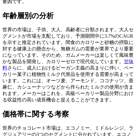
要因です。
年齢層別の分析
世界の市場は、子供、大人、高齢者に分類されます。大人セ
グメントが市場を支配しており、予測期間中に3.7%のCAGR
を示すと推定されています。間食のカロリーと砂糖の摂取に
対する健康上の懸念から、無糖ガムの需要が業界でより重要
になっています。そのため、ガムメーカーは楽しくて風味豊
かな製品を開発し、カロリーゼロで現代化しています。
甘味
料
さらに、成人におけるビーガン主義の高まりに伴い、ベー
カリー菓子に植物性ミルク代替品を使用する需要が高まって
います。これには、オーツ麦、アーモンド、ココナッツ、亜
麻仁、カシューナッツなどから作られたミルクの使用が含ま
れます。メーカーはこれを、高級ベーカリー製品分野におけ
る収益性の高い成長機会と捉えることができます。
価格帯に関する考察
世界のチョコレート市場は、エコノミー、ミドルレンジ、ラ
グジュアリーの3つのセグメントに分かれています。エコノ