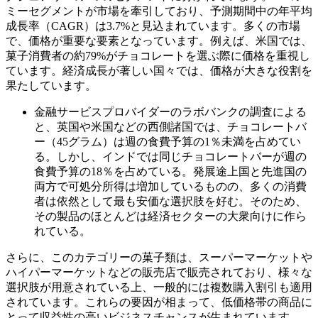
ミーセグメントが市場を牽引しており、予測期間中の年平均
成長率（CAGR）は3.7%と見込まれています。多くの市場
で、価格が重要な要素となっています。例えば、米国では、
菓子消費者の約79%がチョコレートを選ぶ際に価格を重視し
ています。経済成長が著しい国々では、価格が大きな役割を
果たしています。
金融サービスプロバイダーのラボバンクの調査による
と、英国や米国などの西側諸国では、チョコレートバ
ー（45グラム）は週の食費予算の1％未満を占めてい
る。しかし、インドでは同じチョコレートバーが週の
食費予算の18％を占めている。発展途上国と先進国の
両方で可処分所得は増加しているものの、多くの消費
者は依然として最も安価な選択肢を好む。そのため、
その製品のほとんどは経済セクターの大衆向けに作ら
れている。
さらに、このカテゴリーの菓子類は、スーパーマーケットや
ハイパーマーケットなどの販売店で販売されており、様々な
選択肢が用意されている上、一般的には複数購入割引も適用
されています。これらの要因が相まって、低価格帯の商品に
とって収益性の高いビジネスチャンスが生まれています。