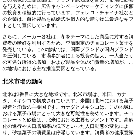
を与えるために、広告キャンペーンやマーケティングに多額
の投資を積極的に行っています。フェレロ・チャイナ社など
の企業は、自社製品を結婚式や個人的な贈り物に最適なギフ
トとして宣伝しています。
さらに、メーカー各社は、冬をテーマにした商品に対する消
費者の嗜好を利用するため、季節限定のチョコレート菓子を
発売している。この地域では、国際ブランドが国内ブランド
を圧倒している。市場参加者による投資の拡大、一人当たり
の可処分所得の増加、および製品全体の消費量の増加が、こ
の地域における主な推進要因となっている。
北米市場の動向
北米は3番目に大きな地域です。北米市場は、米国、カナ
ダ、メキシコで構成されています。米国は北米における菓子
製造と消費の主要国です。カナダとメキシコは、この地域に
おける菓子市場にとって大きな可能性を秘めています。チョ
コレートと砂糖は、北米における主要セグメントです。高齢
化の進行や人口増加率の低下といった人口動態の変化によ
り、砂糖菓子の消費量は停滞しています。消費者の健康意識