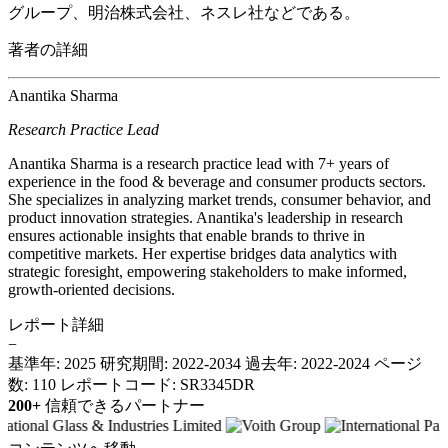
グループ、明治株式会社、ネスレ社などである。
著者の詳細
Anantika Sharma
Research Practice Lead
Anantika Sharma is a research practice lead with 7+ years of
experience in the food & beverage and consumer products sectors.
She specializes in analyzing market trends, consumer behavior, and
product innovation strategies. Anantika's leadership in research
ensures actionable insights that enable brands to thrive in
competitive markets. Her expertise bridges data analytics with
strategic foresight, empowering stakeholders to make informed,
growth-oriented decisions.
レポート詳細
−
基準年: 2025
研究期間: 2022-2034
過去年: 2022-2024
ページ
数: 110
レポートコード: SR3345DR
200+
信頼できるパートナー