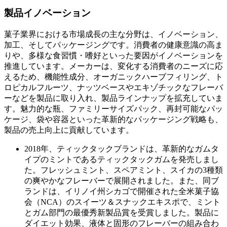
製品イノベーション
菓子業界における市場成長の主な分野は、イノベーション、
加工、そしてパッケージングです。消費者の健康意識の高ま
りや、多様な食習慣・嗜好といった要因がイノベーションを
推進しています。メーカーは、変化する消費者のニーズに応
えるため、機能性成分、オーガニックハーブフィリング、ト
ロピカルフルーツ、ナッツベースやエキゾチックなフレーバ
ーなどを製品に取り入れ、製品ラインナップを拡充していま
す。魅力的な瓶、ファミリーサイズパック、再封可能なパッ
ケージ、袋や容器といった革新的なパッケージング戦略も、
製品の売上向上に貢献しています。
2018年、ティックタックブランドは、革新的なガムタ
イプのミントであるティックタックガムを発売しまし
た。フレッシュミント、スペアミント、スイカの3種類
の爽やかなフレーバーで展開されました。また、同ブ
ランドは、イリノイ州シカゴで開催された全米菓子協
会（NCA）のスイーツ＆スナックエキスポで、ミント
とガム部門の最優秀新製品賞を受賞しました。製品に
ダイエット効果、液体と固形のフレーバーの組み合わ