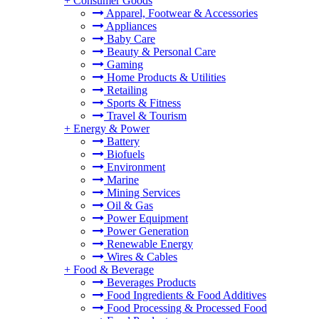
+
Consumer Goods
Apparel, Footwear & Accessories
Appliances
Baby Care
Beauty & Personal Care
Gaming
Home Products & Utilities
Retailing
Sports & Fitness
Travel & Tourism
+
Energy & Power
Battery
Biofuels
Environment
Marine
Mining Services
Oil & Gas
Power Equipment
Power Generation
Renewable Energy
Wires & Cables
+
Food & Beverage
Beverages Products
Food Ingredients & Food Additives
Food Processing & Processed Food