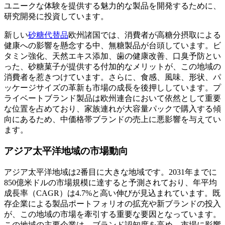
ユニークな体験を提供する魅力的な製品を開発するために、
研究開発に投資しています。
新しい
砂糖代替品
欧州諸国では、消費者が高糖分摂取による
健康への影響を懸念する中、無糖製品が台頭しています。ビ
タミン強化、天然エキス添加、歯の健康改善、口臭予防とい
った、砂糖菓子が提供する付加的なメリットが、この地域の
消費者を惹きつけています。さらに、食感、風味、形状、パ
ッケージサイズの革新も市場の成長を後押ししています。プ
ライベートブランド製品は欧州連合において依然として重要
な位置を占めており、家族連れが大容量パックで購入する傾
向にあるため、中価格帯ブランドの売上に悪影響を与えてい
ます。
アジア太平洋地域の市場動向
アジア太平洋地域は2番目に大きな地域です。2031年までに
850億米ドルの市場規模に達すると予測されており、年平均
成長率（CAGR）は4.7%と高い伸びが見込まれています。既
存企業による製品ポートフォリオの拡充や新ブランドの投入
が、この地域の市場を牽引する重要な要因となっています。
この地域の主要企業は、ブランド認知度を高め、市場に影響