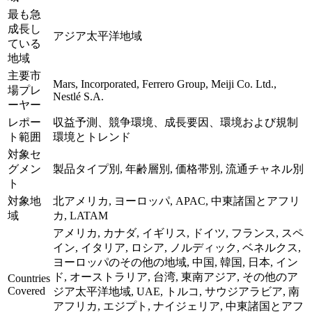
最も急
成長し
アジア太平洋地域
ている
地域
主要市
Mars, Incorporated, Ferrero Group, Meiji Co. Ltd.,
場プレ
Nestlé S.A.
ーヤー
レポー
収益予測、競争環境、成長要因、環境および規制
ト範囲
環境とトレンド
対象セ
グメン
製品タイプ別, 年齢層別, 価格帯別, 流通チャネル別
ト
対象地
北アメリカ, ヨーロッパ, APAC, 中東諸国とアフリ
域
カ, LATAM
アメリカ, カナダ, イギリス, ドイツ, フランス, スペ
イン, イタリア, ロシア, ノルディック, ベネルクス,
ヨーロッパのその他の地域, 中国, 韓国, 日本, イン
ド, オーストラリア, 台湾, 東南アジア, その他のア
Countries
Covered
ジア太平洋地域, UAE, トルコ, サウジアラビア, 南
アフリカ, エジプト, ナイジェリア, 中東諸国とアフ