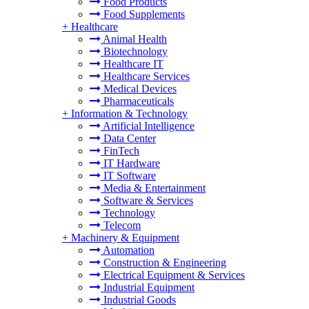
Food Products
Food Supplements
+
Healthcare
Animal Health
Biotechnology
Healthcare IT
Healthcare Services
Medical Devices
Pharmaceuticals
+
Information & Technology
Artificial Intelligence
Data Center
FinTech
IT Hardware
IT Software
Media & Entertainment
Software & Services
Technology
Telecom
+
Machinery & Equipment
Automation
Construction & Engineering
Electrical Equipment & Services
Industrial Equipment
Industrial Goods