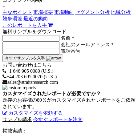
コンテンツへ移動
−
主なポイント
市場概要
市場動向
セグメント分析
地域分析
競争環境
最近の動向
このレポートを入手
無料サンプルをダウンロード
名前 *
会社のメールアドレス *
電話番号
今すぐサンプルを入手
お問い合わせはこちら
+1 646 905 0080 (U.S.)
+44 203 695 0070 (U.K.)
sales@straitsresearch.com
カスタマイズされたレポートが必要ですか？
既存のお客様の80％がカスタマイズされたレポートをご依頼
されています。
カスタマイズを依頼する
サンプル請求
今すぐレポートを注文
掲載実績：