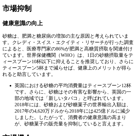
市場抑制
健康意識の向上
砂糖は、肥満と糖尿病の増加の主な原因と考えられていま
す。クレディ・スイス・エクイティ・リサーチが行った調査
によると、医療専門家の86%が肥満と高糖質摂取を関連付け
ています。世界保健機関（WHO）は、1日の砂糖摂取量をテ
ィースプーン10杯以下に抑えることを推奨しており、さらに
ティースプーン5杯まで減らせば、健康上のメリットが得ら
れると助言しています。
英国における砂糖の平均消費量はティースプーン12杯
です。さらに、砂糖はその有害な影響から、英国の一
部の地域では「新しいタバコ」と呼ばれています。
2018年には、砂糖および砂糖菓子の世界輸出入額は、
2017年の4,620万ドルから2018年には425億ドルに減少
しました。したがって、消費者の健康意識の高まり
が、砂糖菓子の販売量を抑制していると言えます。