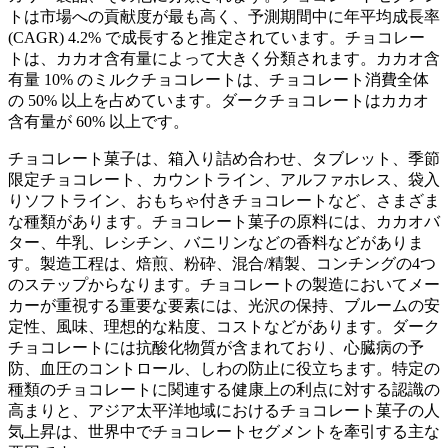
トは市場への貢献度が最も高く、予測期間中に年平均成長率
(CAGR) 4.2% で成長すると推定されています。チョコレー
トは、カカオ含有量によって大きく分類されます。カカオ含
有量 10% のミルクチョコレートは、チョコレート消費全体
の 50% 以上を占めています。ダークチョコレートはカカオ
含有量が 60% 以上です。
チョコレート菓子は、箱入り詰め合わせ、タブレット、季節
限定チョコレート、カウントライン、アルファホレス、袋入
りソフトライン、おもちゃ付きチョコレートなど、さまざま
な種類があります。チョコレート菓子の原料には、カカオバ
ター、牛乳、レシチン、バニリンなどの香料などがありま
す。製造工程は、焙煎、粉砕、混合/精製、コンチングの4つ
のステップからなります。チョコレートの製造においてメー
カーが重視する重要な要素には、光沢の保持、ブルームの安
定性、風味、理想的な粘度、コストなどがあります。ダーク
チョコレートには抗酸化物質が含まれており、心臓病の予
防、血圧のコントロール、しわの防止に役立ちます。特定の
種類のチョコレートに関連する健康上の利点に対する認識の
高まりと、アジア太平洋地域におけるチョコレート菓子の人
気上昇は、世界中でチョコレートセグメントを牽引する主な