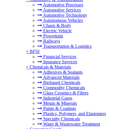
Automotive Processes
Automotive Services
Automotive Technology
Autonomous Vehicles
Chasis & Body
Electric Vehicle
Powertrain
Railways
Transportation & Logistics
+
BFSI
Financial Services
Insurance Services
+
Chemicals & Materials
Adhesives & Sealants
Advanced Materials
Biobased Chemicals
Commodity Chemicals
Glass Ceramics & Fibers
Industrial Gases
Metals & Minerals
Paints & Coatings
Plastics, Polymers, and Elastomers
Specialty Chemicals
Water & Wastewater Treatment