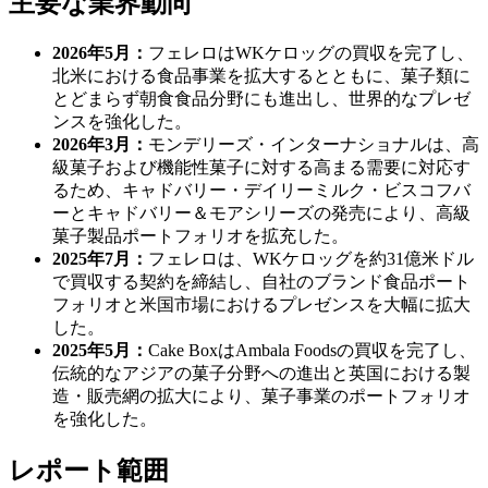
主要な業界動向
2026年5月：
フェレロはWKケロッグの買収を完了し、
北米における食品事業を拡大するとともに、菓子類に
とどまらず朝食食品分野にも進出し、世界的なプレゼ
ンスを強化した。
2026年3月：
モンデリーズ・インターナショナルは、高
級菓子および機能性菓子に対する高まる需要に対応す
るため、キャドバリー・デイリーミルク・ビスコフバ
ーとキャドバリー＆モアシリーズの発売により、高級
菓子製品ポートフォリオを拡充した。
2025年7月：
フェレロは、WKケロッグを約31億米ドル
で買収する契約を締結し、自社のブランド食品ポート
フォリオと米国市場におけるプレゼンスを大幅に拡大
した。
2025年5月：
Cake BoxはAmbala Foodsの買収を完了し、
伝統的なアジアの菓子分野への進出と英国における製
造・販売網の拡大により、菓子事業のポートフォリオ
を強化した。
レポート範囲