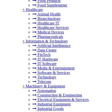
Food Products
Food Supplements
+
Healthcare
Animal Health
Biotechnology
Healthcare IT
Healthcare Services
Medical Devices
Pharmaceuticals
+
Information & Technology
Artificial Intelligence
Data Center
FinTech
IT Hardware
IT Software
Media & Entertainment
Software & Services
Technology
Telecom
+
Machinery & Equipment
Automation
Construction & Engineering
Electrical Equipment & Services
Industrial Equipment
Industrial Goods