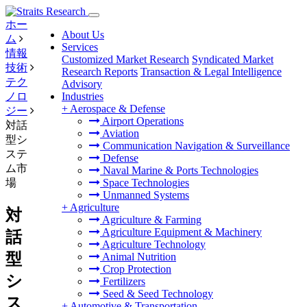
ホー
About Us
ム
Services
情報
Customized Market Research
Syndicated Market
技術
Research Reports
Transaction & Legal Intelligence
テク
Advisory
ノロ
Industries
+
Aerospace & Defense
ジー
Airport Operations
対話
Aviation
型シ
Communication Navigation & Surveillance
ステ
Defense
ム市
Naval Marine & Ports Technologies
場
Space Technologies
Unmanned Systems
+
Agriculture
対
Agriculture & Farming
Agriculture Equipment & Machinery
話
Agriculture Technology
型
Animal Nutrition
Crop Protection
シ
Fertilizers
Seed & Seed Technology
ス
+
Automotive & Transportation