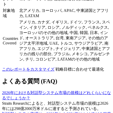
ト
対象地
北アメリカ, ヨーロッパ, APAC, 中東諸国とアフリ
域
カ, LATAM
アメリカ, カナダ, イギリス, ドイツ, フランス, スペ
イン, イタリア, ロシア, ノルディック, ベネルクス,
ヨーロッパのその他の地域, 中国, 韓国, 日本, イン
ド, オーストラリア, 台湾, 東南アジア, その他のア
Countries
Covered
ジア太平洋地域, UAE, トルコ, サウジアラビア, 南
アフリカ, エジプト, ナイジェリア, 中東諸国とアフ
リカの残りの部分, ブラジル, メキシコ, アルゼンチ
ン, チリ, コロンビア, LATAMのその他の地域
このレポートをカスタマイズ
戦略目標に合わせて最適化
よくある質問 (FAQ)
2026年における対話型システム市場の規模はどれくらいにな
るでしょうか？
Straits Researchによると、対話型システム市場の規模は2026
年には298億2000万米ドルに達すると予測されている。