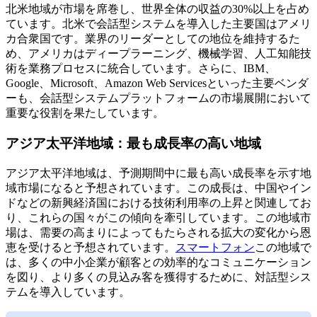
北米地域が市場を席巻し、世界全体の収益の30%以上を占め
ています。北米で会話型システムを導入した主要国はアメリ
カ合衆国です。業界のリーダーとしての地位を維持するた
め、アメリカはディープラーニング、機械学習、人工知能技
術を業務プロセスに統合しています。さらに、IBM、
Google、Microsoft、Amazon Web Servicesといった主要ベンダ
ーも、会話型システムプラットフォームの市場展開において
重要な役割を果たしています。
アジア太平洋地域：最も成長率の高い地域
アジア太平洋地域は、予測期間中に最も高い成長率を示す地
域市場になると予想されています。この成長は、中国やイン
ドなどの新興経済国における技術利用率の上昇と関連してお
り、これらの国々がこの傾向を牽引しています。この地域市
場は、需要の高まりによってもたらされる拡大の変化から恩
恵を受けると予想されています。
スマートフォン
この地域で
は、多くの中小企業が顧客との効率的なコミュニケーション
を図り、より多くの見込み客を獲得するために、対話型シス
テムを導入しています。