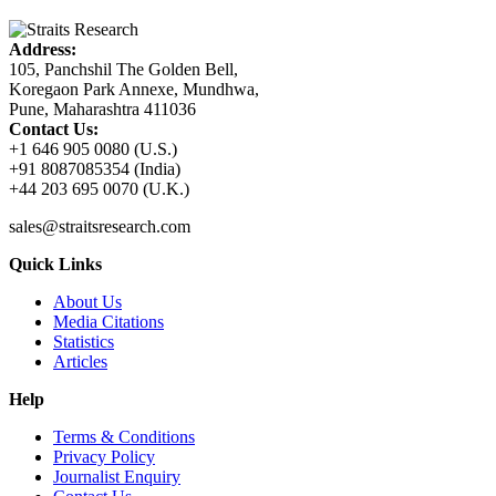
Address:
105, Panchshil The Golden Bell,
Koregaon Park Annexe, Mundhwa,
Pune, Maharashtra 411036
Contact Us:
+1 646 905 0080 (U.S.)
+91 8087085354 (India)
+44 203 695 0070 (U.K.)
sales@straitsresearch.com
Quick Links
About Us
Media Citations
Statistics
Articles
Help
Terms & Conditions
Privacy Policy
Journalist Enquiry