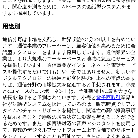
コストを削減できます。企業は、顧客に初期製品情報を提供
し、関心度を測るために、AIベースの会話型システムをま
すます採用しています。
用途別
通信分野は市場を支配し、世界収益の4分の1以上を占めてい
ます。通信事業のプレーヤーは、顧客価値を高めるために会
話型テクノロジーをますます採用しています。通信業界の企
業は、より大規模なユーザーベースと地域に急速にサービス
を提供しています。通信事業がインターネットと電話サービ
スを提供するだけではもはや十分ではありません。新しいデ
ジタルテクノロジーの採用と顧客体験の向上への重点の高ま
りは、通信分野の市場拡大を促進すると予想されます。小売
とeコマースのコンポーネントは、予測期間中に最も大きな
成長を遂げると予測されています。小売と
電子商取引
業界各
社が対話型システムを採用しているのは、販売時点でリアル
タイムのチャットサポートを提供し、関連性の高い推奨事項
を提示することで顧客の購買決定に影響を与えることができ
るためです。また、多言語対応の音声アシスタントを使用し
て、複数のデジタルプラットフォーム上で店舗でのサポート
をシミュレートすることも可能です。さらに、よくあるユー