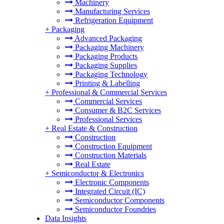
Machinery
Manufacturing Services
Refrigeration Equipment
+
Packaging
Advanced Packaging
Packaging Machinery
Packaging Products
Packaging Supplies
Packaging Technology
Printing & Labelling
+
Professional & Commercial Services
Commercial Services
Consumer & B2C Services
Professional Services
+
Real Estate & Construction
Construction
Construction Equipment
Construction Materials
Real Estate
+
Semiconductor & Electronics
Electronic Components
Integrated Circuit (IC)
Semiconductor Components
Semiconductor Foundries
Data Insights