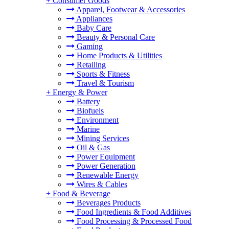
+
Consumer Goods
Apparel, Footwear & Accessories
Appliances
Baby Care
Beauty & Personal Care
Gaming
Home Products & Utilities
Retailing
Sports & Fitness
Travel & Tourism
+
Energy & Power
Battery
Biofuels
Environment
Marine
Mining Services
Oil & Gas
Power Equipment
Power Generation
Renewable Energy
Wires & Cables
+
Food & Beverage
Beverages Products
Food Ingredients & Food Additives
Food Processing & Processed Food