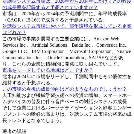
対話型システム市場は、2026年から2034年にかけてどの程度
の成長率を記録すると予想されていますか？
市場は、2026年から2034年の予測期間中に、年平均成長率
（CAGR）15.16%で成長すると予測されている。
対話型システム市場において、競争環境を形成している企業
はどれか？
この市場で事業を展開する主要企業には、Amazon Web
Services Inc.、Artificial Solutions、Baidu Inc.、Conversica Inc.、
Google LLC、IBM Corporation、Microsoft Corporation、Nuance
Communications Inc.、Oracle Corporation、SAP SEなどがあ
り、これらの企業は積極的に開発に取り組んでいます。
市場をリードしている地域はどこですか？
北米は2024年に市場をリードし、予測期間中もその優位性を
維持すると予想される。
この市場の今後の成長傾向はどのようなものでしょうか？
人工知能および機械学習技術への投資の増加、スマートホー
ムデバイスの普及に伴う音声ベースの対話システムの成長、
そして企業におけるパーソナライゼーションと顧客エンゲー
ジメントへの嗜好の高まりは、対話システム市場の将来の成
長トレンドとなるでしょう。
著者の詳細