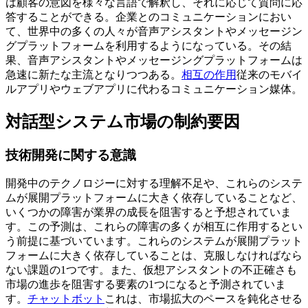
は顧客の意図を様々な言語で解釈し、それに応じて質問に応
答することができる。企業とのコミュニケーションにおい
て、世界中の多くの人々が音声アシスタントやメッセージン
グプラットフォームを利用するようになっている。その結
果、音声アシスタントやメッセージングプラットフォームは
急速に新たな主流となりつつある。
相互の作用
従来のモバイ
ルアプリやウェブアプリに代わるコミュニケーション媒体。
対話型システム市場の制約要因
技術開発に関する意識
開発中のテクノロジーに対する理解不足や、これらのシステ
ムが展開プラットフォームに大きく依存していることなど、
いくつかの障害が業界の成長を阻害すると予想されていま
す。この予測は、これらの障害の多くが相互に作用するとい
う前提に基づいています。これらのシステムが展開プラット
フォームに大きく依存していることは、克服しなければなら
ない課題の1つです。また、仮想アシスタントの不正確さも
市場の進歩を阻害する要素の1つになると予測されていま
す。
チャットボット
これは、市場拡大のペースを鈍化させる