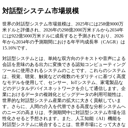
対話型システム市場規模
世界の対話型システム市場規模は、2025年には258億9000万
米ドルと評価され、2026年の298億2000万米ドルから2034年
には922億5000万米ドルに成長すると予測されており、2026
年から2034年の予測期間における年平均成長率（CAGR）は
15.16%です。
対話型システムとは、単純な双方向のテキストや音声による
会話を意味のある出力に変換できる認知コンピューティング
ツールに使用されるシステムのことです。これらのシステム
は、視覚、聴覚、触覚などの複数のモダリティに基づく高度
なモデルを使用して、センサー、IoTシステム、家電製品な
どのデジタルデバイスネットワークを介して通信します。企
業におけるデータの複雑化とビッグデータの利用可能性は、
世界的な対話型システム産業の拡大に大きく貢献していま
す。さらに、人間の介入を代替できる高度な分析システムへ
のニーズの高まりは、予測期間中に対話型システム市場を活
性化させると予想されます。また、人工知能（AI）機能を
対話型システムに統合することは、世界市場にとって大きな