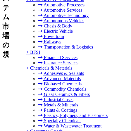
Automotive Processes
テ
Automotive Services
Automotive Technology
ム
Autonomous Vehicles
市
Chasis & Body
Electric Vehicle
場
Powertrain
Railways
の
Transportation & Logistics
+
BFSI
規
Financial Services
Insurance Services
+
Chemicals & Materials
Adhesives & Sealants
Advanced Materials
Biobased Chemicals
Commodity Chemicals
Glass Ceramics & Fibers
Industrial Gases
Metals & Minerals
Paints & Coatings
Plastics, Polymers, and Elastomers
Specialty Chemicals
Water & Wastewater Treatment