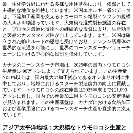
業、生化学分野にわたる多様な用途基盤により、依然として
主導的な地位を維持しています。米国エネルギー省のデータ
は、下流加工産業を支えるトウモロコシ精製インフラの規模
の大きさを物語っています。大規模な湿式製粉施設の存在
と、プロセス最適化技術への継続的な投資により、生産効率
と製品のカスタマイズ性が向上しています。また、米国は確
立された輸出ルートの恩恵も受けており、デンプン誘導体の
世界的な流通を可能にし、世界のコーンスターチバリューチ
ェーンにおける中心的な役割を強化しています。
カナダのコーンスターチ市場は、2025年の国内トウモロコシ
生産量1,490万トンによって支えられています。この生産量
の50%以上は、国内最大の加工拠点であるオンタリオ州に集
中しており、地域におけるスターチ製造能力の向上に貢献し
ています。トウモロコシの総在庫量は2025年末までに1,090
万トンに達し、国内での産業加工用トウモロコシの安定供給
が見込まれます。この生産基盤は、カナダにおける食品加工
および産業用途におけるコーンスターチ生産を直接的に支え
ています。
アジア太平洋地域：大規模なトウモロコシ生産と