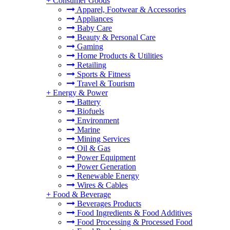
+
Consumer Goods
Apparel, Footwear & Accessories
Appliances
Baby Care
Beauty & Personal Care
Gaming
Home Products & Utilities
Retailing
Sports & Fitness
Travel & Tourism
+
Energy & Power
Battery
Biofuels
Environment
Marine
Mining Services
Oil & Gas
Power Equipment
Power Generation
Renewable Energy
Wires & Cables
+
Food & Beverage
Beverages Products
Food Ingredients & Food Additives
Food Processing & Processed Food