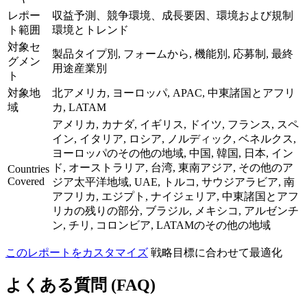
レポー
収益予測、競争環境、成長要因、環境および規制
ト範囲
環境とトレンド
対象セ
製品タイプ別, フォームから, 機能別, 応募制, 最終
グメン
用途産業別
ト
対象地
北アメリカ, ヨーロッパ, APAC, 中東諸国とアフリ
域
カ, LATAM
アメリカ, カナダ, イギリス, ドイツ, フランス, スペ
イン, イタリア, ロシア, ノルディック, ベネルクス,
ヨーロッパのその他の地域, 中国, 韓国, 日本, イン
ド, オーストラリア, 台湾, 東南アジア, その他のア
Countries
Covered
ジア太平洋地域, UAE, トルコ, サウジアラビア, 南
アフリカ, エジプト, ナイジェリア, 中東諸国とアフ
リカの残りの部分, ブラジル, メキシコ, アルゼンチ
ン, チリ, コロンビア, LATAMのその他の地域
このレポートをカスタマイズ
戦略目標に合わせて最適化
よくある質問 (FAQ)