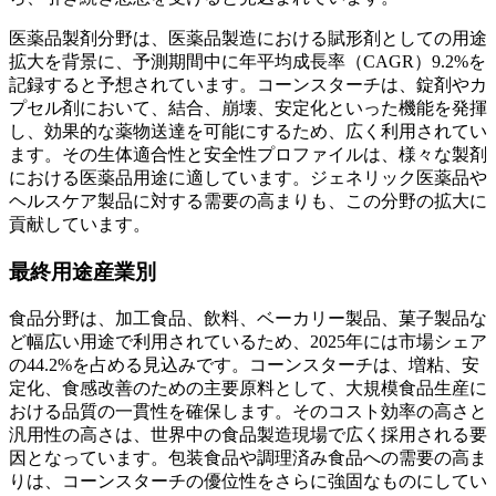
医薬品製剤分野は、医薬品製造における賦形剤としての用途
拡大を背景に、予測期間中に年平均成長率（CAGR）9.2%を
記録すると予想されています。コーンスターチは、錠剤やカ
プセル剤において、結合、崩壊、安定化といった機能を発揮
し、効果的な薬物送達を可能にするため、広く利用されてい
ます。その生体適合性と安全性プロファイルは、様々な製剤
における医薬品用途に適しています。ジェネリック医薬品や
ヘルスケア製品に対する需要の高まりも、この分野の拡大に
貢献しています。
最終用途産業別
食品分野は、加工食品、飲料、ベーカリー製品、菓子製品な
ど幅広い用途で利用されているため、2025年には市場シェア
の44.2%を占める見込みです。コーンスターチは、増粘、安
定化、食感改善のための主要原料として、大規模食品生産に
おける品質の一貫性を確保します。そのコスト効率の高さと
汎用性の高さは、世界中の食品製造現場で広く採用される要
因となっています。包装食品や調理済み食品への需要の高ま
りは、コーンスターチの優位性をさらに強固なものにしてい