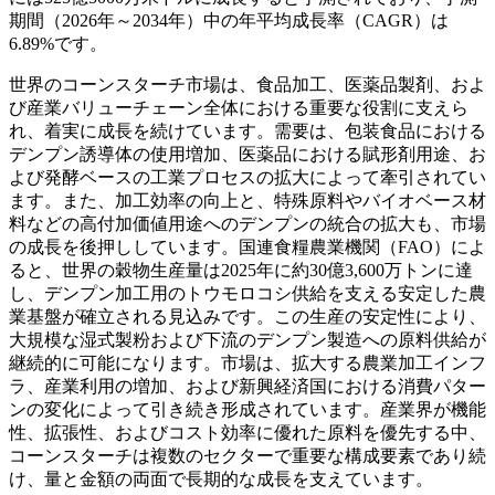
期間（2026年～2034年）中の年平均成長率（CAGR）は
6.89%です。
世界のコーンスターチ市場は、食品加工、医薬品製剤、およ
び産業バリューチェーン全体における重要な役割に支えら
れ、着実に成長を続けています。需要は、包装食品における
デンプン誘導体の使用増加、医薬品における賦形剤用途、お
よび発酵ベースの工業プロセスの拡大によって牽引されてい
ます。また、加工効率の向上と、特殊原料やバイオベース材
料などの高付加価値用途へのデンプンの統合の拡大も、市場
の成長を後押ししています。国連食糧農業機関（FAO）によ
ると、世界の穀物生産量は2025年に約30億3,600万トンに達
し、デンプン加工用のトウモロコシ供給を支える安定した農
業基盤が確立される見込みです。この生産の安定性により、
大規模な湿式製粉および下流のデンプン製造への原料供給が
継続的に可能になります。市場は、拡大する農業加工インフ
ラ、産業利用の増加、および新興経済国における消費パター
ンの変化によって引き続き形成されています。産業界が機能
性、拡張性、およびコスト効率に優れた原料を優先する中、
コーンスターチは複数のセクターで重要な構成要素であり続
け、量と金額の両面で長期的な成長を支えています。