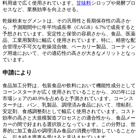
料用途で広く使用されています。
甘味料
シロップや発酵プロ
セスなど、業務効率を向上させる。
乾燥粉末セグメントは、その汎用性と長期保存性の高さか
ら、予測期間中に年平均成長率（CAGR）6.7%で成長すると
予想されています。安定性と保管の容易さから、食品、医薬
品、工業用製剤に幅広く使用されています。特に、精密な配
合管理が不可欠な乾燥混合物、ベーカリー製品、コーティン
グ用途において、その適応性の高さが大きなメリットとなっ
ています。
申請により
食品加工分野は、包装食品や飲料において機能性成分として
コーンスターチが広く使用されていることから、2025年には
市場シェアの40.9%を占めると予測されています。コーンス
ターチは、パン、乳製品、調理済み食品において、増粘剤、
安定剤、食感調整剤として幅広く使用されています。コスト
効率の高さと大規模製造プロセスとの適合性から、食品メー
カーの間で好まれる選択肢となっています。この分野は、世
界的に加工食品や調理済み食品の消費が増加していることか
ら、引き続き恩恵を受けると見込まれています。