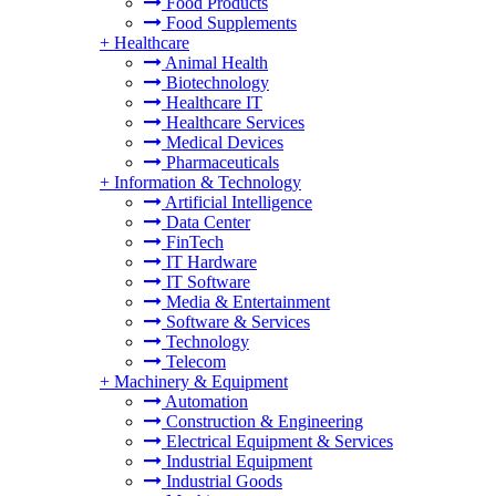
Food Products
Food Supplements
+
Healthcare
Animal Health
Biotechnology
Healthcare IT
Healthcare Services
Medical Devices
Pharmaceuticals
+
Information & Technology
Artificial Intelligence
Data Center
FinTech
IT Hardware
IT Software
Media & Entertainment
Software & Services
Technology
Telecom
+
Machinery & Equipment
Automation
Construction & Engineering
Electrical Equipment & Services
Industrial Equipment
Industrial Goods