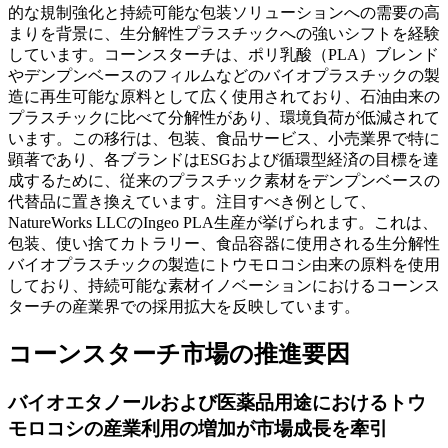
的な規制強化と持続可能な包装ソリューションへの需要の高
まりを背景に、生分解性プラスチックへの強いシフトを経験
しています。コーンスターチは、ポリ乳酸（PLA）ブレンド
やデンプンベースのフィルムなどのバイオプラスチックの製
造に再生可能な原料として広く使用されており、石油由来の
プラスチックに比べて分解性があり、環境負荷が低減されて
います。この移行は、包装、食品サービス、小売業界で特に
顕著であり、各ブランドはESGおよび循環型経済の目標を達
成するために、従来のプラスチック素材をデンプンベースの
代替品に置き換えています。注目すべき例として、
NatureWorks LLCのIngeo PLA生産が挙げられます。これは、
包装、使い捨てカトラリー、食品容器に使用される生分解性
バイオプラスチックの製造にトウモロコシ由来の原料を使用
しており、持続可能な素材イノベーションにおけるコーンス
ターチの産業界での採用拡大を反映しています。
コーンスターチ市場の推進要因
バイオエタノールおよび医薬品用途におけるトウ
モロコシの産業利用の増加が市場成長を牽引