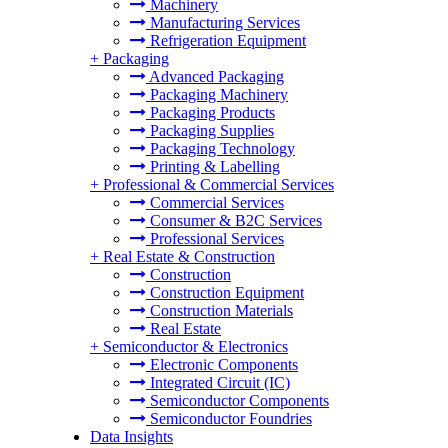
Machinery
Manufacturing Services
Refrigeration Equipment
+
Packaging
Advanced Packaging
Packaging Machinery
Packaging Products
Packaging Supplies
Packaging Technology
Printing & Labelling
+
Professional & Commercial Services
Commercial Services
Consumer & B2C Services
Professional Services
+
Real Estate & Construction
Construction
Construction Equipment
Construction Materials
Real Estate
+
Semiconductor & Electronics
Electronic Components
Integrated Circuit (IC)
Semiconductor Components
Semiconductor Foundries
Data Insights