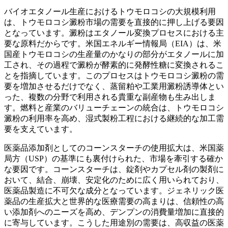
バイオエタノール生産におけるトウモロコシの大規模利用
は、トウモロコシ澱粉市場の需要を直接的に押し上げる要因
となっています。澱粉はエタノール変換プロセスにおける主
要な原料だからです。米国エネルギー情報局（EIA）は、米
国産トウモロコシの生産量のかなりの部分がエタノールに加
工され、その過程で澱粉が酵素的に発酵性糖に変換されるこ
とを指摘しています。このプロセスはトウモロコシ澱粉の需
要を増加させるだけでなく、蒸留粕や工業用澱粉誘導体とい
った、複数の分野で利用される貴重な副産物も生み出しま
す。燃料と産業のバリューチェーンの統合は、トウモロコシ
澱粉の利用率を高め、湿式製粉工程における継続的な加工需
要を支えています。
医薬品添加剤としてのコーンスターチの使用拡大は、米国薬
局方（USP）の基準にも裏付けられた、市場を牽引する確か
な要因です。コーンスターチは、錠剤やカプセル剤の製剤に
おいて、結合、崩壊、安定化のために広く用いられており、
医薬品製造に不可欠な成分となっています。ジェネリック医
薬品の生産拡大と世界的な医療需要の高まりは、信頼性の高
い添加剤へのニーズを高め、デンプンの消費量増加に直接的
に寄与しています。こうした用途別の需要は、高収益の医薬