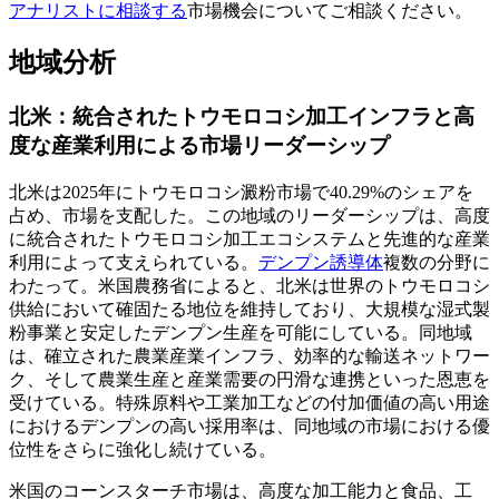
アナリストに相談する
市場機会についてご相談ください。
地域分析
北米：統合されたトウモロコシ加工インフラと高
度な産業利用による市場リーダーシップ
北米は2025年にトウモロコシ澱粉市場で40.29%のシェアを
占め、市場を支配した。この地域のリーダーシップは、高度
に統合されたトウモロコシ加工エコシステムと先進的な産業
利用によって支えられている。
デンプン誘導体
複数の分野に
わたって。米国農務省によると、北米は世界のトウモロコシ
供給において確固たる地位を維持しており、大規模な湿式製
粉事業と安定したデンプン生産を可能にしている。同地域
は、確立された農業産業インフラ、効率的な輸送ネットワー
ク、そして農業生産と産業需要の円滑な連携といった恩恵を
受けている。特殊原料や工業加工などの付加価値の高い用途
におけるデンプンの高い採用率は、同地域の市場における優
位性をさらに強化し続けている。
米国のコーンスターチ市場は、高度な加工能力と食品、工