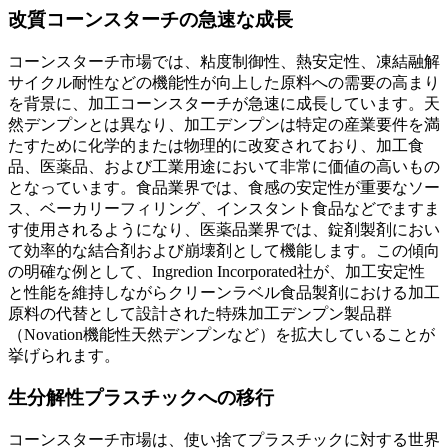
改質コーンスターチの急速な成長
コーンスターチ市場では、粘度制御性、熱安定性、凍結融解
サイクル耐性などの機能性が向上した原料への需要の高まり
を背景に、加工コーンスターチが急速に成長しています。天
然デンプンとは異なり、加工デンプンは特定の産業要件を満
たすために化学的または物理的に改変されており、加工食
品、医薬品、および工業用途において非常に価値の高いもの
となっています。食品業界では、食感の安定性が重要なソー
ス、ベーカリーフィリング、インスタント食品などでますま
す使用されるようになり、医薬品業界では、錠剤製剤におい
て効率的な結合剤および崩壊剤として機能します。この傾向
の明確な例として、Ingredion Incorporated社が、加工安定性
と性能を維持しながらクリーンラベル食品製剤における加工
原料の代替として設計された特殊加工デンプン製品群
（Novation機能性天然デンプンなど）を拡大していることが
挙げられます。
生分解性プラスチックへの移行
コーンスターチ市場は、使い捨てプラスチックに対する世界