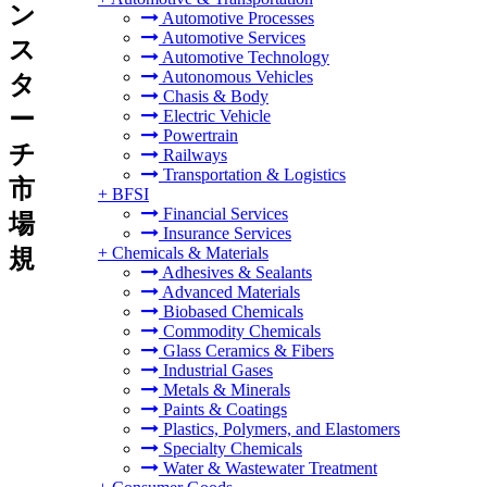
ン
Automotive Processes
Automotive Services
ス
Automotive Technology
Autonomous Vehicles
タ
Chasis & Body
ー
Electric Vehicle
Powertrain
チ
Railways
Transportation & Logistics
市
+
BFSI
Financial Services
場
Insurance Services
+
Chemicals & Materials
規
Adhesives & Sealants
Advanced Materials
Biobased Chemicals
Commodity Chemicals
Glass Ceramics & Fibers
Industrial Gases
Metals & Minerals
Paints & Coatings
Plastics, Polymers, and Elastomers
Specialty Chemicals
Water & Wastewater Treatment