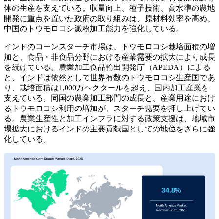
体の生産を支えている。収量向上、種子技術、高水準の農地
開発に重点を置いた政府の取り組みは、原材料効率を高め、
中国のトウモロコシ澱粉加工能力を強化している。
インドのコーンスターチ市場は、トウモロコシ栽培面積の増
加と、食品・非食品分野における産業需要の拡大により成長
を続けている。農業加工食品輸出開発庁（APEDA）による
と、インドは依然として世界有数のトウモロコシ生産国であ
り、栽培面積は1,000万ヘクタールを超え、国内加工産業を
支えている。同国の農業加工部門の成長と、産業用途におけ
るトウモロコシ利用の増加が、スターチ需要を押し上げてい
る。農業生産性と加工インフラに対する政策支援は、地域市
場拡大におけるインドの主要貢献国としての地位をさらに強
化している。