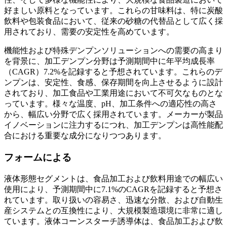
好ましい原料となっています。これらの甘味料は、特に炭酸
飲料や包装食品において、従来の砂糖の代替品として広く採
用されており、需要の安定性を高めています。
機能性および特殊デンプンソリューションへの需要の高まり
を背景に、加工デンプン分野は予測期間中に年平均成長率
（CAGR）7.2%を記録すると予想されています。これらのデ
ンプンは、安定性、食感、保存期間を向上させるように設計
されており、加工食品や工業用途において不可欠なものとな
っています。様々な温度、pH、加工条件への適応性の高さ
から、幅広い分野で広く採用されています。メーカーが製品
イノベーションに注力するにつれ、加工デンプンは高性能配
合における重要な成分になりつつあります。
フォームによる
液体形態セグメントは、食品加工および飲料用途での幅広い
使用により、予測期間中に7.1%のCAGRを記録すると予想さ
れています。取り扱いの容易さ、迅速な分散、および自動生
産システムとの互換性により、大規模製造環境に非常に適し
ています。液体コーンスターチ誘導体は、食品加工および飲