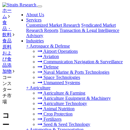
ホー
About Us
ム
Services
食
Customized Market Research
Syndicated Market
品・
Research Reports
Transaction & Legal Intelligence
飲料
Advisory
食品
Industries
+
Aerospace & Defense
原料
Airport Operations
およ
Aviation
び食
Communication Navigation & Surveillance
品添
Defense
加物
Naval Marine & Ports Technologies
コー
Space Technologies
Unmanned Systems
ンス
+
Agriculture
ター
Agriculture & Farming
チ市
Agriculture Equipment & Machinery
場
Agriculture Technology
Animal Nutrition
Crop Protection
コ
Fertilizers
ー
Seed & Seed Technology
+
Automotive & Transportation