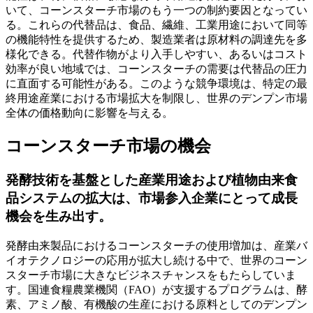
いて、コーンスターチ市場のもう一つの制約要因となってい
る。これらの代替品は、食品、繊維、工業用途において同等
の機能特性を提供するため、製造業者は原材料の調達先を多
様化できる。代替作物がより入手しやすい、あるいはコスト
効率が良い地域では、コーンスターチの需要は代替品の圧力
に直面する可能性がある。このような競争環境は、特定の最
終用途産業における市場拡大を制限し、世界のデンプン市場
全体の価格動向に影響を与える。
コーンスターチ市場の機会
発酵技術を基盤とした産業用途および植物由来食
品システムの拡大は、市場参入企業にとって成長
機会を生み出す。
発酵由来製品におけるコーンスターチの使用増加は、産業バ
イオテクノロジーの応用が拡大し続ける中で、世界のコーン
スターチ市場に大きなビジネスチャンスをもたらしていま
す。国連食糧農業機関（FAO）が支援するプログラムは、酵
素、アミノ酸、有機酸の生産における原料としてのデンプン