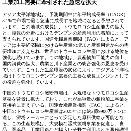
工業加工需要に牽引された急速な拡大
アジア太平洋地域は、予測期間中に年平均成長率（CAGR）
8.1%で市場で最も急速に成長する地域になると予想されて
います。この地域の成長は、トウモロコシ生産能力の拡大
と、複数の分野におけるデンプンの産業利用の増加によって
支えられています。国連食糧農業機関（FAO）によると、ア
ジアは主要経済圏における生産量の増加と産業用途からの需
要増加に支えられ、世界のトウモロコシ生産における地位を
強化し続けています。この地域は、農産物加工能力の向上、
国内消費の拡大、農業と川下産業との統合強化の恩恵を受け
ています。こうした生産環境の変化により、アジア太平洋地
域はトウモロコシデンプ​​ン需要の主要な成長エンジンとして
の役割を強化しています。
中国のトウモロコシ澱粉市場は、大規模なトウモロコシ生産
基盤を背景に拡大しており、これが高容量の澱粉加工事業を
直接的に支えている。国連食糧農業機関（FAO）によると、
中国のトウモロコシ生産量は2025年には約2億9900万トンに
達し、澱粉メーカーにとって安定した原料供給が可能とな
る。この生産規模は、大規模な湿式製粉事業を促進し、食
品、医薬品、工業用途など幅広い分野で利用される澱粉誘導