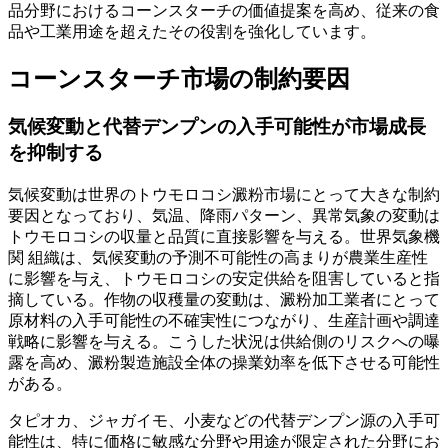
品分野におけるコーンスターチの価値提案を高め、従来の食
品や工業用途を超えたその役割を強化しています。
コーンスターチ市場の制約要因
気候変動と代替デンプンの入手可能性が市場成長
を抑制する
気候変動は世界のトウモロコシ澱粉市場にとって大きな制約
要因となっており、気温、降雨パターン、異常気象の変動は
トウモロコシの収量と品質に直接影響を与える。世界気象機
関
組織は、気候変動の予測不可能性の高まりが農業生産性
に影響を与え、トウモロコシの安定供給を阻害していると指
摘している。作物の収穫量の変動は、澱粉加工業者にとって
原材料の入手可能性の不確実性につながり、生産計画や調達
戦略に影響を与える。こうした状況は供給側のリスクへの曝
露を高め、澱粉製造施設全体の操業効率を低下させる可能性
がある。
タピオカ、ジャガイモ、小麦などの代替デンプン源の入手可
能性は、特に価格に敏感な分野や用途が限定された分野にお