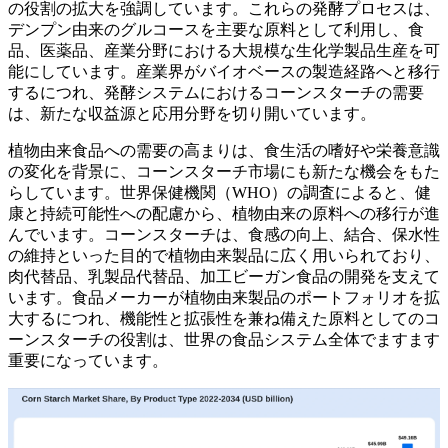
の役割の拡大を強調しています。これらの発酵プロセスは、
デンプン由来のグルコースを主要な原料として利用し、食
品、医薬品、産業分野における大規模な生化学製品生産を可
能にしています。産業界がバイオベースの製造経路へと移行
するにつれ、発酵システムにおけるコーンスターチの需要
は、新たな収益源と応用分野を切り開いています。
植物由来食品への需要の高まりは、食生活の嗜好や栄養意識
の変化を背景に、コーンスターチ市場にも新たな機会をもた
らしています。世界保健機関（WHO）の調査によると、健
康と持続可能性への配慮から、植物由来の原料への移行が進
んでいます。コーンスターチは、食感の向上、結合、保水性
の維持といった目的で植物由来製品に広く用いられており、
肉代替品、乳製品代替品、加工ビーガン食品の開発を支えて
います。食品メーカーが植物由来製品のポートフォリオを拡
大するにつれ、機能性と拡張性を兼ね備えた原料としてのコ
ーンスターチの役割は、世界の食品システム全体でますます
重要になっています。