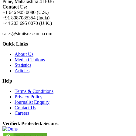
Pune, Maharashtra 411036
Contact Us:
+1 646 905 0080 (U.S.)
+91 8087085354 (India)
+44 203 695 0070 (U.K.)
sales@straitsresearch.com
Quick Links
About Us
Media Citations
Statistics
Articles
Help
Terms & Conditions
Privacy Policy
Journalist Enquiry
Contact Us
Careers
Verified. Protected. Secure.