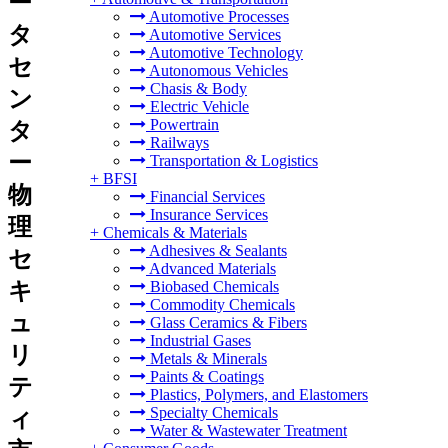
ー
Automotive Processes
タ
Automotive Services
Automotive Technology
セ
Autonomous Vehicles
Chasis & Body
ン
Electric Vehicle
Powertrain
タ
Railways
ー
Transportation & Logistics
+
BFSI
物
Financial Services
Insurance Services
理
+
Chemicals & Materials
Adhesives & Sealants
セ
Advanced Materials
キ
Biobased Chemicals
Commodity Chemicals
ュ
Glass Ceramics & Fibers
Industrial Gases
リ
Metals & Minerals
Paints & Coatings
テ
Plastics, Polymers, and Elastomers
Specialty Chemicals
ィ
Water & Wastewater Treatment