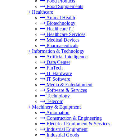
Food Products
Food Supplements
+
Healthcare
Animal Health
Biotechnology
Healthcare IT
Healthcare Services
Medical Devices
Pharmaceuticals
+
Information & Technology
Artificial Intelligence
Data Center
FinTech
IT Hardware
IT Software
Media & Entertainment
Software & Services
Technology
Telecom
+
Machinery & Equipment
Automation
Construction & Engineering
Electrical Equipment & Services
Industrial Equipment
Industrial Goods