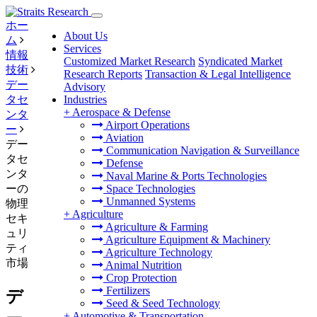
ホー
About Us
ム
Services
情報
Customized Market Research
Syndicated Market
技術
Research Reports
Transaction & Legal Intelligence
デー
Advisory
タセ
Industries
+
Aerospace & Defense
ンタ
Airport Operations
ー
Aviation
デー
Communication Navigation & Surveillance
タセ
Defense
ンタ
Naval Marine & Ports Technologies
ーの
Space Technologies
Unmanned Systems
物理
+
Agriculture
セキ
Agriculture & Farming
ュリ
Agriculture Equipment & Machinery
ティ
Agriculture Technology
市場
Animal Nutrition
Crop Protection
Fertilizers
デ
Seed & Seed Technology
+
Automotive & Transportation