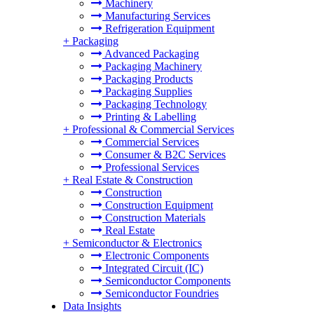
Machinery
Manufacturing Services
Refrigeration Equipment
+
Packaging
Advanced Packaging
Packaging Machinery
Packaging Products
Packaging Supplies
Packaging Technology
Printing & Labelling
+
Professional & Commercial Services
Commercial Services
Consumer & B2C Services
Professional Services
+
Real Estate & Construction
Construction
Construction Equipment
Construction Materials
Real Estate
+
Semiconductor & Electronics
Electronic Components
Integrated Circuit (IC)
Semiconductor Components
Semiconductor Foundries
Data Insights