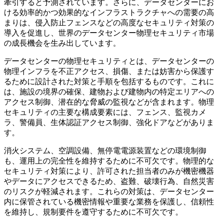
牽引すると予測されています。さらに、データセンターにお
ける効率的かつ効果的なインフラストラクチャへの需要の高
まりは、侵入防止フェンスなどの高度なセキュリティ対策の
導入を促進し、世界のデータセンター物理セキュリティ市場
の成長機会を生み出しています。
データセンターの物理セキュリティとは、データセンターの
物理インフラを不正アクセス、損傷、または妨害から保護す
るために設計された対策と手順を包括するものです。これに
は、施設の境界の確保、建物および建物内の特定エリアへの
アクセス制御、潜在的な脅威の監視などが含まれます。物理
セキュリティの主要な構成要素には、フェンス、監視カメ
ラ、警備員、生体認証アクセス制御、強化ドアなどがありま
す。
消火システム、空調設備、無停電電源装置などの環境制御
も、運用上の完全性を維持するために不可欠です。物理的な
セキュリティ対策により、許可された担当者のみが機密機器
やデータにアクセスできるため、盗難、破壊行為、自然災害
のリスクが軽減されます。これらの対策は、データセンター
内に保管されている機密情報や重要な業務を保護し、信頼性
を維持し、規制要件を遵守するために不可欠です。