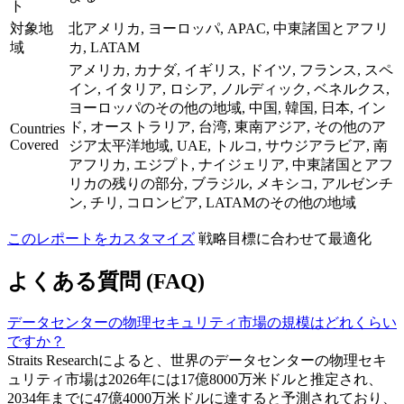
ト
対象地
北アメリカ, ヨーロッパ, APAC, 中東諸国とアフリ
域
カ, LATAM
アメリカ, カナダ, イギリス, ドイツ, フランス, スペ
イン, イタリア, ロシア, ノルディック, ベネルクス,
ヨーロッパのその他の地域, 中国, 韓国, 日本, イン
ド, オーストラリア, 台湾, 東南アジア, その他のア
Countries
Covered
ジア太平洋地域, UAE, トルコ, サウジアラビア, 南
アフリカ, エジプト, ナイジェリア, 中東諸国とアフ
リカの残りの部分, ブラジル, メキシコ, アルゼンチ
ン, チリ, コロンビア, LATAMのその他の地域
このレポートをカスタマイズ
戦略目標に合わせて最適化
よくある質問 (FAQ)
データセンターの物理セキュリティ市場の規模はどれくらい
ですか？
Straits Researchによると、世界のデータセンターの物理セキ
ュリティ市場は2026年には17億8000万米ドルと推定され、
2034年までに47億4000万米ドルに達すると予測されており、