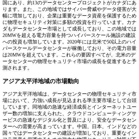
国にあり、約13のデータセンタープロジェクトがカナダにあ
ります。また、この地域ではサイバー脅威やデータ侵害が大
幅に増加しており、企業は重要なデータ資産を保護するため
に物理セキュリティ対策に多額の投資を行っています。カナ
ダもデータセンター市場として成長しており、この地域では
20MWを超える電力容量を持つハイパースケール施設の建設
への投資も増加しています。2020年には北米で50以上のハイ
パースケールデータセンターが稼働しており、その電力容量
は20MWを超えています。これらの要因すべてが、北米のデ
ータセンターの物理セキュリティ市場の成長を促進すると予
測されます。
アジア太平洋地域の市場動向
アジア太平洋地域は、データセンターの物理セキュリティ市
場において、力強い成長が見込まれる準主要市場として台頭
しています。同地域の急速な経済成長とインターネットユー
ザー数の増加に支えられた、クラウドコンピューティングサ
ービスの急速なデジタル化と普及により、安全なデータセン
ターへの需要が高まっています。中国、日本、インドなどの
国々ではデータセンターの建設が増加しており、重要なイン