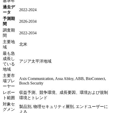
基準年
過去デ
2022-2024
ータ
予測期
2026-2034
間
調査期
2022-2034
間
主要地
北米
域
最も急
成長し
アジア太平洋地域
ている
地域
主要市
Axis Communication, Assa Abloy, ABB, BioConnect,
場プレ
Bosch Security
ーヤー
レポー
収益予測、競争環境、成長要因、環境および規制
ト範囲
環境とトレンド
対象セ
製品別, 物理セキュリティ層別, エンドユーザーに
グメン
よる