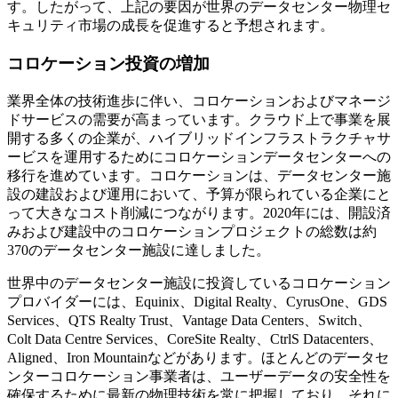
す。したがって、上記の要因が世界のデータセンター物理セ
キュリティ市場の成長を促進すると予想されます。
コロケーション投資の増加
業界全体の技術進歩に伴い、コロケーションおよびマネージ
ドサービスの需要が高まっています。クラウド上で事業を展
開する多くの企業が、ハイブリッドインフラストラクチャサ
ービスを運用するためにコロケーションデータセンターへの
移行を進めています。コロケーションは、データセンター施
設の建設および運用において、予算が限られている企業にと
って大きなコスト削減につながります。2020年には、開設済
みおよび建設中のコロケーションプロジェクトの総数は約
370のデータセンター施設に達しました。
世界中のデータセンター施設に投資しているコロケーション
プロバイダーには、Equinix、Digital Realty、CyrusOne、GDS
Services、QTS Realty Trust、Vantage Data Centers、Switch、
Colt Data Centre Services、CoreSite Realty、CtrlS Datacenters、
Aligned、Iron Mountainなどがあります。ほとんどのデータセ
ンターコロケーション事業者は、ユーザーデータの安全性を
確保するために最新の物理技術を常に把握しており、それに