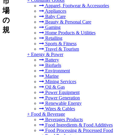
市
+
Consumer Goods
Apparel, Footwear & Accessories
場
Appliances
Baby Care
の
Beauty & Personal Care
Gaming
規
Home Products & Utilities
Retailing
Sports & Fitness
Travel & Tourism
+
Energy & Power
Battery
Biofuels
Environment
Marine
Mining Services
Oil & Gas
Power Equipment
Power Generation
Renewable Energy
Wires & Cables
+
Food & Beverage
Beverages Products
Food Ingredients & Food Additives
Food Processing & Processed Food