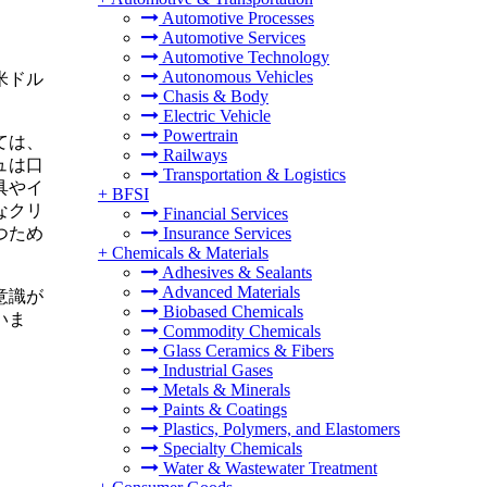
Automotive Processes
Automotive Services
Automotive Technology
Autonomous Vehicles
万米ドル
Chasis & Body
Electric Vehicle
Powertrain
ては、
Railways
ュは口
Transportation & Logistics
具やイ
+
BFSI
なクリ
Financial Services
つため
Insurance Services
+
Chemicals & Materials
Adhesives & Sealants
Advanced Materials
意識が
Biobased Chemicals
いま
Commodity Chemicals
Glass Ceramics & Fibers
Industrial Gases
Metals & Minerals
Paints & Coatings
Plastics, Polymers, and Elastomers
Specialty Chemicals
Water & Wastewater Treatment