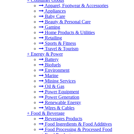
+
Consumer Goods
Apparel, Footwear & Accessories
Appliances
Baby Care
Beauty & Personal Care
Gaming
Home Products & Utilities
Retailing
Sports & Fitness
Travel & Tourism
+
Energy & Power
Battery
Biofuels
Environment
Marine
Mining Services
Oil & Gas
Power Equipment
Power Generation
Renewable Energy
Wires & Cables
+
Food & Beverage
Beverages Products
Food Ingredients & Food Additives
Food Processing & Processed Food