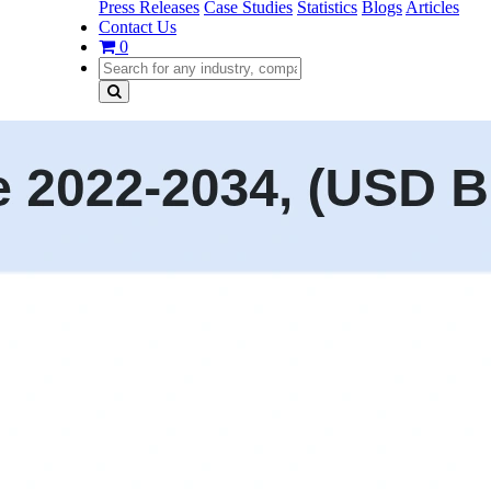
Press Releases
Case Studies
Statistics
Blogs
Articles
Contact Us
0