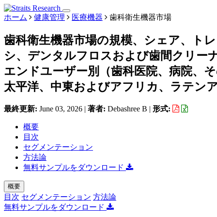
ホーム
健康管理
医療機器
歯科衛生機器市場
歯科衛生機器市場の規模、シェア、トレ
シ、デンタルフロスおよび歯間クリーナ
エンドユーザー別（歯科医院、病院、そ
太平洋、中東およびアフリカ、ラテンアメリ
最終更新:
June 03, 2026
|
著者:
Debashree B
|
形式:
概要
目次
セグメンテーション
方法論
無料サンプルをダウンロード
概要
目次
セグメンテーション
方法論
無料サンプルをダウンロード