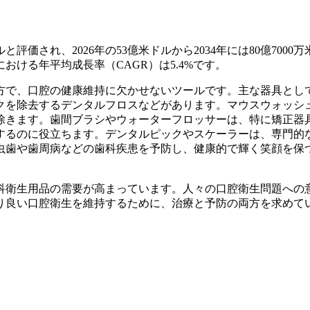
と評価され、2026年の53億米ドルから2034年には80億7000
における年平均成長率（CAGR）は5.4%です。
方で、口腔の健康維持に欠かせないツールです。主な器具とし
クを除去するデンタルフロスなどがあります。マウスウォッシ
除きます。歯間ブラシやウォーターフロッサーは、特に矯正器
するのに役立ちます。デンタルピックやスケーラーは、専門的
虫歯や歯周病などの歯科疾患を予防し、健康的で輝く笑顔を保
科衛生用品の需要が高まっています。人々の口腔衛生問題への
良​​い口腔衛生を維持するために、治療と予防の両方を求めて