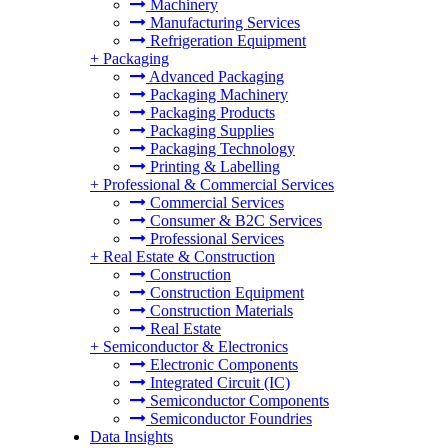
Machinery
Manufacturing Services
Refrigeration Equipment
+
Packaging
Advanced Packaging
Packaging Machinery
Packaging Products
Packaging Supplies
Packaging Technology
Printing & Labelling
+
Professional & Commercial Services
Commercial Services
Consumer & B2C Services
Professional Services
+
Real Estate & Construction
Construction
Construction Equipment
Construction Materials
Real Estate
+
Semiconductor & Electronics
Electronic Components
Integrated Circuit (IC)
Semiconductor Components
Semiconductor Foundries
Data Insights