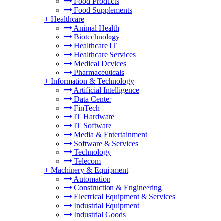
Food Products
Food Supplements
+
Healthcare
Animal Health
Biotechnology
Healthcare IT
Healthcare Services
Medical Devices
Pharmaceuticals
+
Information & Technology
Artificial Intelligence
Data Center
FinTech
IT Hardware
IT Software
Media & Entertainment
Software & Services
Technology
Telecom
+
Machinery & Equipment
Automation
Construction & Engineering
Electrical Equipment & Services
Industrial Equipment
Industrial Goods