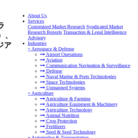
About Us
Services
ラ
Customized Market Research
Syndicated Market
Research Reports
Transaction & Legal Intelligence
）、
Advisory
Industries
ジア
+
Aerospace & Defense
Airport Operations
Aviation
Communication Navigation & Surveillance
Defense
Naval Marine & Ports Technologies
Space Technologies
Unmanned Systems
+
Agriculture
Agriculture & Farming
Agriculture Equipment & Machinery
Agriculture Technology
Animal Nutrition
Crop Protection
Fertilizers
Seed & Seed Technology
+
Automotive & Transportation