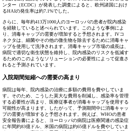
ンター（ECDC）が発表した調査によると、欧州諸国におけ
るHAIの発生率は約7.1%でした。
さらに、毎年約413万1000人のヨーロッパの患者が院内感染
を経験していると述べられています。このような事例によ
り、消毒キャップの需要が増加すると予想されます。IVコ
ネクタは、細菌やその他の微生物を除去するために消毒キャ
ップを使用して洗浄されます。消毒キャップ市場の成長は、
病院で適切な衛生状態を維持し、院内感染のリスクを低減す
るためのこのようなソリューションの必要性によって促進さ
れると予測されています。
入院期間短縮への需要の高まり
病院は毎年、院内感染の治療に多額の費用を費やしていま
す。そのため、こうした莫大な費用を削減し、感染率を管理
する必要性が高まり、医療従事者が消毒キャップを使用する
可能性が高まります。したがって、予測期間中に消毒キャッ
プの需要が増加すると予想されます。例えば、WHOの患者
安全報告書によると、ヨーロッパの病院は医療関連の感染症
に年間約83億ドル、米国の病院は約65億ドルを費やしていま