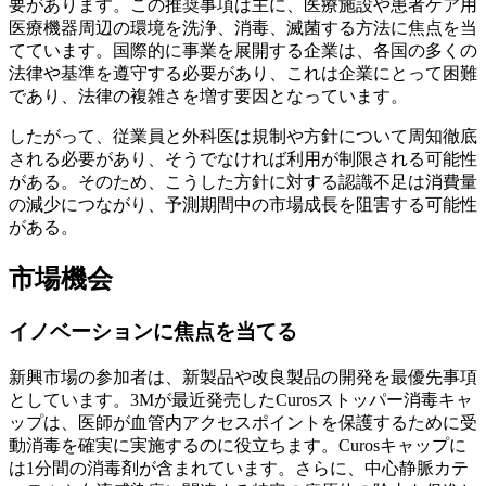
要があります。この推奨事項は主に、医療施設や患者ケア用
医療機器周辺の環境を洗浄、消毒、滅菌する方法に焦点を当
てています。国際的に事業を展開する企業は、各国の多くの
法律や基準を遵守する必要があり、これは企業にとって困難
であり、法律の複雑さを増す要因となっています。
したがって、従業員と外科医は規制や方針について周知徹底
される必要があり、そうでなければ利用が制限される可能性
がある。そのため、こうした方針に対する認識不足は消費量
の減少につながり、予測期間中の市場成長を阻害する可能性
がある。
市場機会
イノベーションに焦点を当てる
新興市場の参加者は、新製品や改良製品の開発を最優先事項
としています。3Mが最近発売したCurosストッパー消毒キャ
ップは、医師が血管内アクセスポイントを保護するために受
動消毒を確実に実施するのに役立ちます。Curosキャップに
は1分間の消毒剤が含まれています。さらに、中心静脈カテ