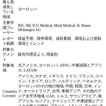
最も急
成長し
ヨーロッパ
ている
地域
主要市
BD, 3M, ICU Medical, Merit Medical, B. Braun
場プレ
Melsungen AG
ーヤー
レポー
収益予測、競争環境、成長要因、環境および規制
ト範囲
環境とトレンド
対象セ
グメン
販売代理店より, 用途別
ト
対象地
北アメリカ, ヨーロッパ, APAC, 中東諸国とアフリ
域
カ, LATAM
アメリカ, カナダ, イギリス, ドイツ, フランス, スペ
イン, イタリア, ロシア, ノルディック, ベネルクス,
ヨーロッパのその他の地域, 中国, 韓国, 日本, イン
ド, オーストラリア, 台湾, 東南アジア, その他のア
Countries
Covered
ジア太平洋地域, UAE, トルコ, サウジアラビア, 南
アフリカ, エジプト, ナイジェリア, 中東諸国とアフ
リカの残りの部分, ブラジル, メキシコ, アルゼンチ