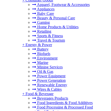
+
Consumer Goods
Apparel, Footwear & Accessories
Appliances
Baby Care
Beauty & Personal Care
Gaming
Home Products & Utilities
Retailing
Sports & Fitness
Travel & Tourism
+
Energy & Power
Battery
Biofuels
Environment
Marine
Mining Services
Oil & Gas
Power Equipment
Power Generation
Renewable Energy
Wires & Cables
+
Food & Beverage
Beverages Products
Food Ingredients & Food Additives
Food Processing & Processed Food