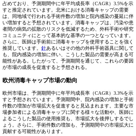
占めており、予測期間中に年平均成長率（CAGR）3.5%を示
すと推定されています。北米における消毒キャップの需要
は、同地域で行われる手術件数の増加と院内感染の蔓延に伴
い増加すると予想されています。消毒キャップは、汚染や患
者間の病気の拡散のリスクを低減するため、外科手術や研究
コミュニティにとって基本的な基準の一つとなっています。
さらに、医師は手術前に消毒キャップを使用することを強く
推奨しています。
針
あるいはその他の外科手術器具に関して
も、院内感染の増加に伴い、こうした製品の需要が高まる可
能性がある。したがって、予測期間を通じて、これらの要因
が市場の成長を促進すると予想される。
欧州消毒キャップ市場の動向
欧州市場は、予測期間中に年平均成長率（CAGR）3.3%を示
すと予想されています。予測期間中、院内感染の増加と手術
件数の増加が市場拡大を促進すると見込まれます。主要な市
場参加者による消毒キャップに関する様々な活動や、医師に
よるこうした製品の使用推奨も、市場拡大を後押しするでし
ょう。さらに、手術件数の増加も、予測期間中の市場拡大に
貢献する可能性があります。