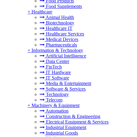
Food Products
Food Supplements
+
Healthcare
Animal Health
Biotechnology
Healthcare IT
Healthcare Services
Medical Devices
Pharmaceuticals
+
Information & Technology
Artificial Intelligence
Data Center
FinTech
IT Hardware
IT Software
Media & Entertainment
Software & Services
Technology
Telecom
+
Machinery & Equipment
Automation
Construction & Engineering
Electrical Equipment & Services
Industrial Equipment
Industrial Goods