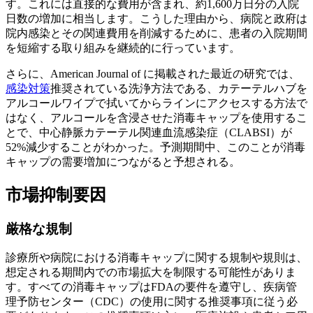
す。これには直接的な費用が含まれ、約1,600万日分の入院
日数の増加に相当します。こうした理由から、病院と政府は
院内感染とその関連費用を削減するために、患者の入院期間
を短縮する取り組みを継続的に行っています。
さらに、American Journal of に掲載された最近の研究では、
感染対策
推奨されている洗浄方法である、カテーテルハブを
アルコールワイプで拭いてからラインにアクセスする方法で
はなく、アルコールを含浸させた消毒キャップを使用するこ
とで、中心静脈カテーテル関連血流感染症（CLABSI）が
52%減少することがわかった。予測期間中、このことが消毒
キャップの需要増加につながると予想される。
市場抑制要因
厳格な規制
診療所や病院における消毒キャップに関する規制や規則は、
想定される期間内での市場拡大を制限する可能性がありま
す。すべての消毒キャップはFDAの要件を遵守し、疾病管
理予防センター（CDC）の使用に関する推奨事項に従う必