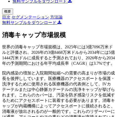
無料サンプルをダウンロード
概要
目次
セグメンテーション
方法論
無料サンプルをダウンロード
消毒キャップ市場規模
世界の消毒キャップ市場規模は、2025年には3億7096万米ド
ルと評価され、2026年の3億8468万米ドルから2034年には5億
1444万米ドルに成長すると予測されており、2026年から2034
年の予測期間における年平均成長率（CAGR）は3.7%です。
院内感染の増加と入院期間短縮への需要の高まりが市場の成
長を後押ししています。医療機器のアクセスポートを保護・
洗浄するために使用される医療機器の代表例として、IVカ
テーテルまたは中心静脈カテーテルの洗浄キャップが挙げら
れます。これらのカバーは、汚染を防ぎ感染リスクを低減す
るためにアクセスポートに装着する必要があります。消毒キ
ャップが内蔵機構によってアクセスポートに接続されると、
消毒液が放出されるのが一般的です。これらのリザーバーに
は通常、アルコールやヨウ素などの消毒液が充填されていま