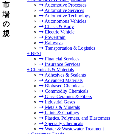
市
Automotive Processes
Automotive Services
場
Automotive Technology
Autonomous Vehicles
の
Chasis & Body
Electric Vehicle
規
Powertrain
Railways
Transportation & Logistics
+
BFSI
Financial Services
Insurance Services
+
Chemicals & Materials
Adhesives & Sealants
Advanced Materials
Biobased Chemicals
Commodity Chemicals
Glass Ceramics & Fibers
Industrial Gases
Metals & Minerals
Paints & Coatings
Plastics, Polymers, and Elastomers
Specialty Chemicals
Water & Wastewater Treatment