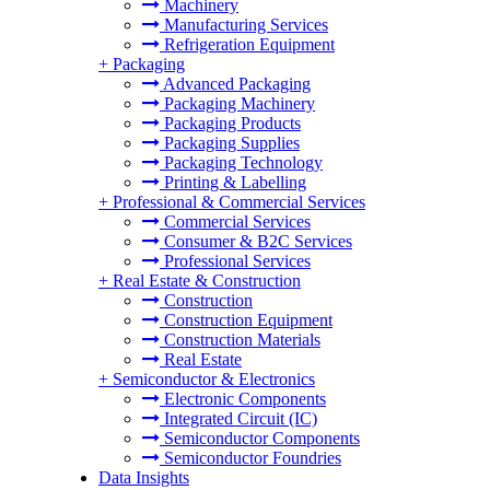
Machinery
Manufacturing Services
Refrigeration Equipment
+
Packaging
Advanced Packaging
Packaging Machinery
Packaging Products
Packaging Supplies
Packaging Technology
Printing & Labelling
+
Professional & Commercial Services
Commercial Services
Consumer & B2C Services
Professional Services
+
Real Estate & Construction
Construction
Construction Equipment
Construction Materials
Real Estate
+
Semiconductor & Electronics
Electronic Components
Integrated Circuit (IC)
Semiconductor Components
Semiconductor Foundries
Data Insights