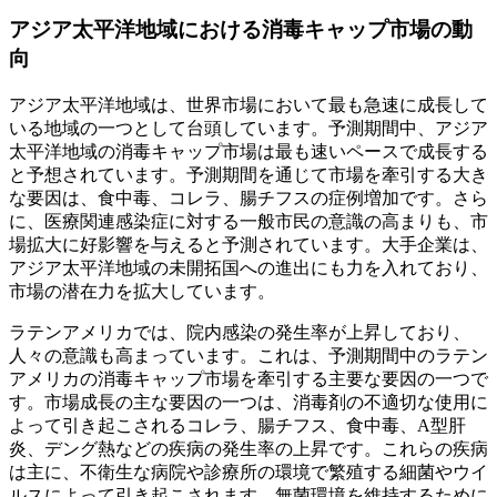
アジア太平洋地域における消毒キャップ市場の動
向
アジア太平洋地域は、世界市場において最も急速に成長して
いる地域の一つとして台頭しています。予測期間中、アジア
太平洋地域の消毒キャップ市場は最も速いペースで成長する
と予想されています。予測期間を通じて市場を牽引する大き
な要因は、食中毒、コレラ、腸チフスの症例増加です。さら
に、医療関連感染症に対する一般市民の意識の高まりも、市
場拡大に好影響を与えると予測されています。大手企業は、
アジア太平洋地域の未開拓国への進出にも力を入れており、
市場の潜在力を拡大しています。
ラテンアメリカでは、院内感染の発生率が上昇しており、
人々の意識も高まっています。これは、予測期間中のラテン
アメリカの消毒キャップ市場を牽引する主要な要因の一つで
す。市場成長の主な要因の一つは、消毒剤の不適切な使用に
よって引き起こされるコレラ、腸チフス、食中毒、A型肝
炎、デング熱などの疾病の発生率の上昇です。これらの疾病
は主に、不衛生な病院や診療所の環境で繁殖する細菌やウイ
ルスによって引き起こされます。無菌環境を維持するために