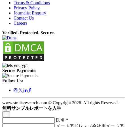
Terms & Conditions
Privacy Policy
Journalist Enquiry
Contact Us
Careers
Verified. Protected. Secure.
Secure Payments:
Follow Us:
𝕏
www.straitsresearch.com © Copyright
2026
. All rights Reserved.
無料サンプルレポートを入手
氏名
*
メールアドレス（会社用メールア