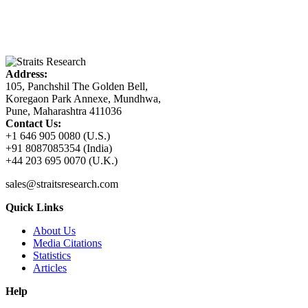
Address:
105, Panchshil The Golden Bell,
Koregaon Park Annexe, Mundhwa,
Pune, Maharashtra 411036
Contact Us:
+1 646 905 0080 (U.S.)
+91 8087085354 (India)
+44 203 695 0070 (U.K.)
sales@straitsresearch.com
Quick Links
About Us
Media Citations
Statistics
Articles
Help