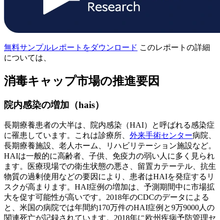
無料サンプルレポートをダウンロード
このレポートの詳細
については、
消毒キャップ市場の推進要因
院内感染の増加（hais）
長期療養患者の大半は、院内感染（HAI）と呼ばれる感染症
に罹患しています。これは診療所、
外来手術センター
病院、
長期療養施設、老人ホーム、リハビリテーション施設など。
HAIは一般的に高齢者、子供、免疫力の弱い人に多く見られ
ます。医療現場での衛生状態の悪さ、留置カテーテル、抗生
物質の過剰使用などの要因により、患者はHAIを発症するリ
スクが高まります。HAI症例の増加は、予測期間中に市場拡
大を促す可能性が高いです。2018年のCDCのデータによる
と、米国の病院では年間約170万件のHAI症例と9万9000人の
関連死亡が記録されています。2018年に欧州疾病予防管理セ