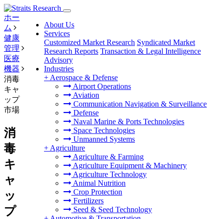
ホー
About Us
ム
Services
健康
Customized Market Research
Syndicated Market
管理
Research Reports
Transaction & Legal Intelligence
医療
Advisory
機器
Industries
+
Aerospace & Defense
消毒
Airport Operations
キャ
Aviation
ップ
Communication Navigation & Surveillance
市場
Defense
Naval Marine & Ports Technologies
Space Technologies
消
Unmanned Systems
毒
+
Agriculture
Agriculture & Farming
キ
Agriculture Equipment & Machinery
Agriculture Technology
ャ
Animal Nutrition
Crop Protection
ッ
Fertilizers
プ
Seed & Seed Technology
+
Automotive & Transportation