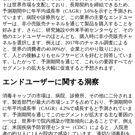
トは世界市場を支配しており、長期契約を締結できるため、
予測期間中に年平均成長率（CAGR）3.6%を示すと予測され
ています。病院や診療所など、この業界の主要なエンドユー
ザーは、非小売販売チャネルを通じて製品を購入することを
好みます。さらに、研究施設や外来手術センターなど、その
他のエンドユーザーのほとんども、購入時に非小売販売チャ
ネルを選択します。例えば、2017年のチャネル調査による
と、世界の消費者の40.00%が、企業とのやり取りにおい
て、人との接触よりもセルフサービスを好むと回答していま
す。したがって、予測期間を通じて、これらの要因すべてが
セグメントの拡大を大幅に促進すると予想されます。
エンドユーザーに関する洞察
消毒キャップの市場は、病院、診療所、その他に二分されま
す。製造部門が最大の市場シェアを占めており、予測期間中
に年平均成長率（CAGR）4.2%で成長すると予測されていま
す。予測期間を通じてこのセグメントが拡大する主な要因の
一つは、世界中で院内感染が増加傾向にあることです。例え
ば、米国疾病予防管理センター（CDC）によると、入院患
者の約31人に1人が院内で感染しています。適切な消毒剤を