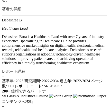
著者の詳細
Debashree B
Healthcare Lead
Debashree Bora is a Healthcare Lead with over 7 years of industry
experience, specializing in Healthcare IT. She provides
comprehensive market insights on digital health, electronic medical
records, telehealth, and healthcare analytics. Debashree’s research
supports organizations in adopting technology-driven healthcare
solutions, improving patient care, and achieving operational
efficiency in a rapidly transforming healthcare ecosystem.
レポート詳細
−
基準年: 2025
研究期間: 2022-2034
過去年: 2022-2024
ページ
数: 110
レポートコード: SR5194DR
200+
信頼できるパートナー
コンテンツへ移動
−