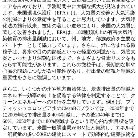
ェアを占めており、予測期間中に大幅な拡大が見込まれてい
ます。米国環境保護庁（EPA）は、大気質の改善と大気汚染
の削減により公衆衛生を守ることに尽力しています。大気浄
化法の施行以来、技術の著しい進歩により、米国の大気質は
著しく改善されました。EPAは、180種類以上の有害大気汚
染物質の排出量削減において、州、地方、部族政府を主要な
パートナーとして協力しています。さらに、煙に含まれる微
粒子は、鼻水や目の灼熱感といった軽度の刺激から、気管支
炎といったより深刻な症状まで、さまざまな健康リスクをも
たらす可能性があります。これらの微粒子は、長期的な肺や
心臓の問題につながる可能性があり、排出量の監視と削減の
重要性をさらに強調しています。
さらに、いくつかの州や地方自治体は、炭素排出量の削減と
エネルギー効率の向上を促進する法律を制定することで、ク
リーンエネルギーへの移行を主導しています。例えば、ブリ
ティッシュコロンビア州のCleanBCプランでは、2030年まで
に2005年比で排出量を40%削減し、その後2040年までに
60%、2050年までに80%削減するという野心的な州目標を設
定しています。米国一般調達局がIBM社と契約し、エネルギ
ー消費量の多い50棟の建物にスマートで効率的な建築技術を