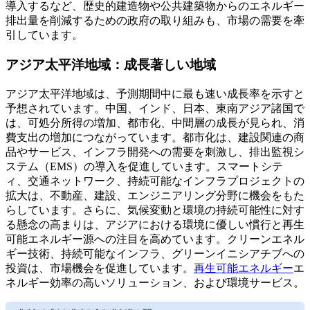
導入するなど、歴史的建造物や公共建築物からのエネルギー
排出量を削減するための政府の取り組みも、市場の需要を牽
引しています。
アジア太平洋地域：成長著しい地域
アジア太平洋地域は、予測期間中に最も速い成長率を示すと
予想されています。中国、インド、日本、東南アジア諸国で
は、可処分所得の増加、都市化、中間層の成長が見られ、消
費支出の増加につながっています。都市化は、建設関連の商
品やサービス、インフラ開発への需要を刺激し、排出監視シ
ステム（EMS）の導入を促進しています。スマートシテ
ィ、交通ネットワーク、持続可能なインフラプロジェクトの
拡大は、不動産、建設、エンジニアリング分野に機会をもた
らしています。さらに、気候変動と環境の持続可能性に対す
る懸念の高まりは、アジアにおける環境に優しい慣行と再生
可能エネルギー源への注目を高めています。クリーンエネル
ギー技術、持続可能なインフラ、グリーンイニシアチブへの
投資は、市場機会を促進しています。
再生可能エネルギー
エ
ネルギー効率の高いソリューション、および環境サービス。