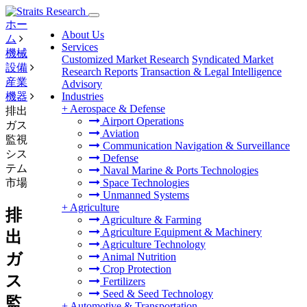
ホー
About Us
ム
Services
機械
Customized Market Research
Syndicated Market
設備
Research Reports
Transaction & Legal Intelligence
産業
Advisory
機器
Industries
+
Aerospace & Defense
排出
Airport Operations
ガス
Aviation
監視
Communication Navigation & Surveillance
シス
Defense
テム
Naval Marine & Ports Technologies
市場
Space Technologies
Unmanned Systems
+
Agriculture
排
Agriculture & Farming
Agriculture Equipment & Machinery
出
Agriculture Technology
ガ
Animal Nutrition
Crop Protection
ス
Fertilizers
Seed & Seed Technology
監
+
Automotive & Transportation