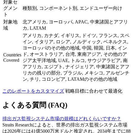
対象セ
グメン
種類別, コンポーネント別, エンドユーザー向け
ト
対象地
北アメリカ, ヨーロッパ, APAC, 中東諸国とアフリ
域
カ, LATAM
アメリカ, カナダ, イギリス, ドイツ, フランス, スペ
イン, イタリア, ロシア, ノルディック, ベネルクス,
ヨーロッパのその他の地域, 中国, 韓国, 日本, イン
ド, オーストラリア, 台湾, 東南アジア, その他のア
Countries
Covered
ジア太平洋地域, UAE, トルコ, サウジアラビア, 南
アフリカ, エジプト, ナイジェリア, 中東諸国とアフ
リカの残りの部分, ブラジル, メキシコ, アルゼンチ
ン, チリ, コロンビア, LATAMのその他の地域
このレポートをカスタマイズ
戦略目標に合わせて最適化
よくある質問 (FAQ)
排出ガス監視システム市場の規模はどれくらいですか？
Straits Researchによると、世界の排出ガス監視システム市場
は2026年には41億5000万米ドルと推定され、2034年までに88