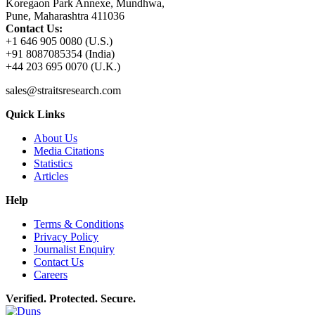
Koregaon Park Annexe, Mundhwa,
Pune, Maharashtra 411036
Contact Us:
+1 646 905 0080 (U.S.)
+91 8087085354 (India)
+44 203 695 0070 (U.K.)
sales@straitsresearch.com
Quick Links
About Us
Media Citations
Statistics
Articles
Help
Terms & Conditions
Privacy Policy
Journalist Enquiry
Contact Us
Careers
Verified. Protected. Secure.