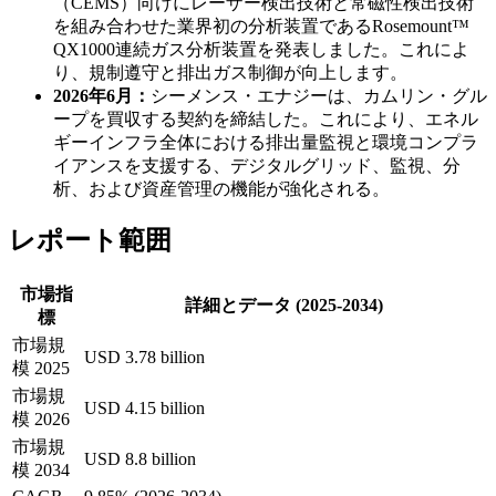
（CEMS）向けにレーザー検出技術と常磁性検出技術
を組み合わせた業界初の分析装置であるRosemount™
QX1000連続ガス分析装置を発表しました。これによ
り、規制遵守と排出ガス制御が向上します。
2026年6月：
シーメンス・エナジーは、カムリン・グル
ープを買収する契約を締結した。これにより、エネル
ギーインフラ全体における排出量監視と環境コンプラ
イアンスを支援する、デジタルグリッド、監視、分
析、および資産管理の機能が強化される。
レポート範囲
市場指
詳細とデータ (2025-2034)
標
市場規
USD 3.78 billion
模 2025
市場規
USD 4.15 billion
模 2026
市場規
USD 8.8 billion
模 2034