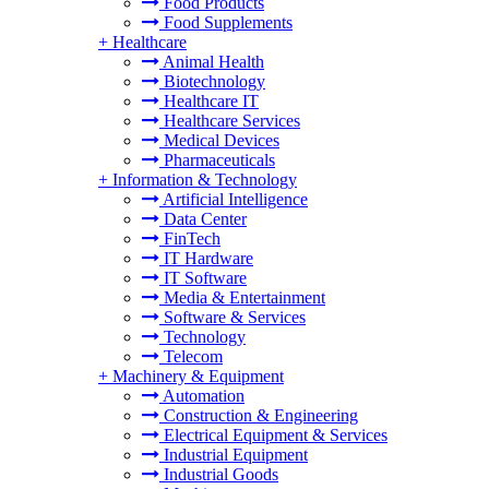
Food Products
Food Supplements
+
Healthcare
Animal Health
Biotechnology
Healthcare IT
Healthcare Services
Medical Devices
Pharmaceuticals
+
Information & Technology
Artificial Intelligence
Data Center
FinTech
IT Hardware
IT Software
Media & Entertainment
Software & Services
Technology
Telecom
+
Machinery & Equipment
Automation
Construction & Engineering
Electrical Equipment & Services
Industrial Equipment
Industrial Goods