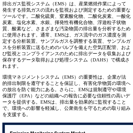
排出ガス監視システム（EMS）は、産業燃焼作業によって
発生する排気ガスの流れを監視および測定するための重要な
ツールです。二酸化硫黄、窒素酸化物、二酸化炭素、一酸化
炭素、塩化水素、水銀、揮発性有機化合物、浮遊粒子状物
質、酸素など、さまざまな汚染物質の排出量を分析するため
に使用されます。通常、EMSは、ガス流中のガス濃度を測
定する分析装置、サンプルガスを調整する装置、サンプルガ
スを分析装置に送るためのバルブを備えた空気圧配管、およ
び監視とコンプライアンスのために排出データを収集および
保存するデータ取得および処理システム（DAHS）で構成さ
れます。
環境マネジメントシステム（EMS）の重要性は、企業が法
的排出制限を遵守することを保証し、有害化学物質の環境へ
の放出を防ぐ能力にある。さらに、EMSは規制遵守や環境
保護庁（EPA）などの組織への報告に必要な信頼性の高いデ
ータを提供する。EMSは、排出量を効果的に監視すること
で、環境への影響を軽減し、公衆衛生を守るための取り組み
を支援する。