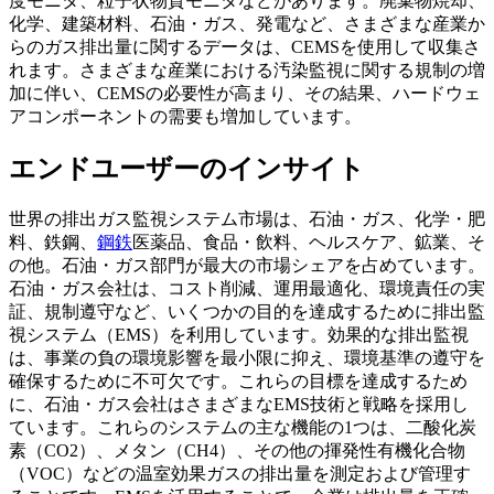
度モニタ、粒子状物質モニタなどがあります。廃棄物焼却、
化学、建築材料、石油・ガス、発電など、さまざまな産業か
らのガス排出量に関するデータは、CEMSを使用して収集さ
れます。さまざまな産業における汚染監視に関する規制の増
加に伴い、CEMSの必要性が高まり、その結果、ハードウェ
アコンポーネントの需要も増加しています。
エンドユーザーのインサイト
世界の排出ガス監視システム市場は、石油・ガス、化学・肥
料、鉄鋼、
鋼鉄
医薬品、食品・飲料、ヘルスケア、鉱業、そ
の他。石油・ガス部門が最大の市場シェアを占めています。
石油・ガス会社は、コスト削減、運用最適化、環境責任の実
証、規制遵守など、いくつかの目的を達成するために排出監
視システム（EMS）を利用しています。効果的な排出監視
は、事業の負の環境影響を最小限に抑え、環境基準の遵守を
確保するために不可欠です。これらの目標を達成するため
に、石油・ガス会社はさまざまなEMS技術と戦略を採用し
ています。これらのシステムの主な機能の1つは、二酸化炭
素（CO2）、メタン（CH4）、その他の揮発性有機化合物
（VOC）などの温室効果ガスの排出量を測定および管理す