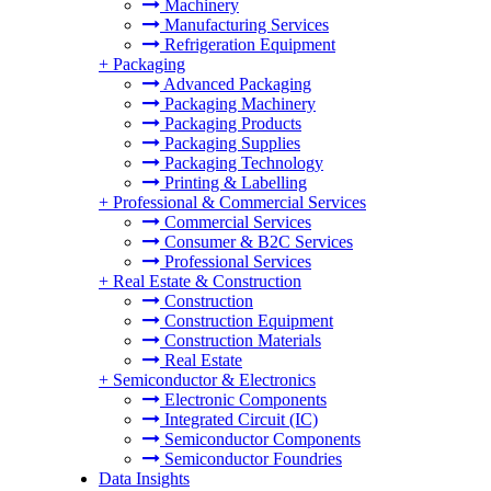
Machinery
Manufacturing Services
Refrigeration Equipment
+
Packaging
Advanced Packaging
Packaging Machinery
Packaging Products
Packaging Supplies
Packaging Technology
Printing & Labelling
+
Professional & Commercial Services
Commercial Services
Consumer & B2C Services
Professional Services
+
Real Estate & Construction
Construction
Construction Equipment
Construction Materials
Real Estate
+
Semiconductor & Electronics
Electronic Components
Integrated Circuit (IC)
Semiconductor Components
Semiconductor Foundries
Data Insights