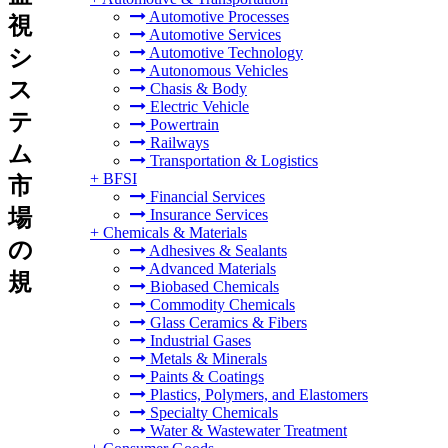
Automotive Processes
視
Automotive Services
Automotive Technology
シ
Autonomous Vehicles
ス
Chasis & Body
Electric Vehicle
テ
Powertrain
Railways
ム
Transportation & Logistics
+
BFSI
市
Financial Services
場
Insurance Services
+
Chemicals & Materials
の
Adhesives & Sealants
Advanced Materials
規
Biobased Chemicals
Commodity Chemicals
Glass Ceramics & Fibers
Industrial Gases
Metals & Minerals
Paints & Coatings
Plastics, Polymers, and Elastomers
Specialty Chemicals
Water & Wastewater Treatment