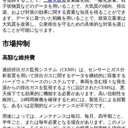
を追跡することで、
二酸化硫黄
窒素酸化物、一酸化炭素、粒
子状物質などのデータを用いることで、大気質の傾向、排出
源、および対策の効果に関する貴重な知見を得ることができ
ます。データに基づいた戦略を用いることで、政策立案者は
大気質を改善し、公衆衛生を守るための具体的な対策を講じ
ることが可能になります。
市場抑制
高額な維持費
連続排出ガス監視システム（CEMS）は、センサーとガス分
析装置を用いて排出ガスに関するデータを継続的に収集する
ハードウェアベースのシステムです。車両を含む様々な発生
源からの排出ガスを監視するように設計されたCEMSは、悪
天候下でも効果的に機能する必要があります。高い信頼性を
維持し、24時間稼働を確保するためには、製造元による頻繁
な、あるいは定期的なメンテナンスが不可欠です。
用途によっては、メンテナンスは毎日、毎月、四半期ごと、
半年ごと、または毎年必要となる場合があります。このメン