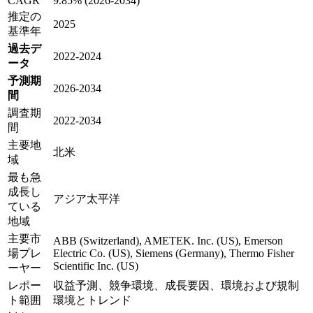
CAGR
9.85% (2026-2034)
推定の
2025
基準年
過去デ
2022-2024
ータ
予測期
2026-2034
間
調査期
2022-2034
間
主要地
北米
域
最も急
成長し
アジア太平洋
ている
地域
主要市
ABB (Switzerland), AMETEK. Inc. (US), Emerson
場プレ
Electric Co. (US), Siemens (Germany), Thermo Fisher
Scientific Inc. (US)
ーヤー
レポー
収益予測、競争環境、成長要因、環境および規制
ト範囲
環境とトレンド