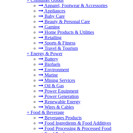
+
Consumer Goods
Apparel, Footwear & Accessories
Appliances
Baby Care
Beauty & Personal Care
Gaming
Home Products & Utilities
Retailing
Sports & Fitness
Travel & Tourism
+
Energy & Power
Battery
Biofuels
Environment
Marine
Mining Services
Oil & Gas
Power Equipment
Power Generation
Renewable Energy
Wires & Cables
+
Food & Beverage
Beverages Products
Food Ingredients & Food Additives
Food Processing & Processed Food