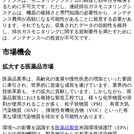
テナンスは、モニタリングシステムの精度と効率性を確保す
るために不可欠です。ただし、連続排出ガスモニタリングシ
ステムは、機器の複雑さと専門知識の必要性から、メンテナ
ンス費用が高額になる可能性があることに留意する必要があ
ります。それでもなお、収集されたデータの信頼性を維持
し、排出ガスモニタリングに関する規制要件を満たすために
は、メンテナンスへの投資が不可欠です。
市場機会
拡大する医薬品市場
医薬品業界は、高齢化の進展や慢性疾患の増加といった要因
に牽引され、世界的に急速な成長を遂げています。業界内の
技術革新も、その拡大に貢献しています。しかしながら、医
薬品製造における複雑な製造工程では、様々な化学物質や溶
剤が使用されることが多く、粒子状物質（PM）、有害大気
汚染物質（HAP）、揮発性有機化合物（VOC）といった有
害な環境汚染物質を排出する可能性があります。
環境への影響を認識する
医薬品製造
米国環境保護庁（EPA）
などの規制機関は、製薬施設からの有害大気汚染物質