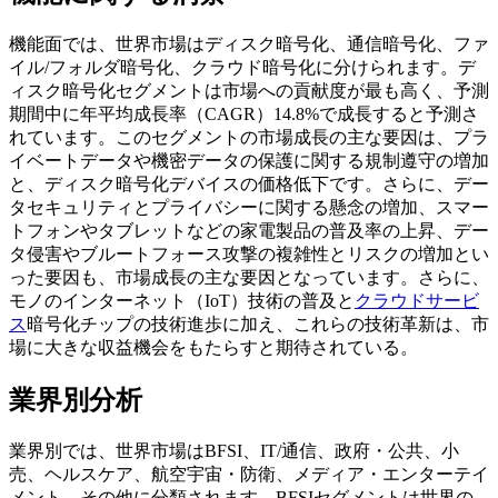
機能面では、世界市場はディスク暗号化、通信暗号化、ファ
イル/フォルダ暗号化、クラウド暗号化に分けられます。デ
ィスク暗号化セグメントは市場への貢献度が最も高く、予測
期間中に年平均成長率（CAGR）14.8%で成長すると予測さ
れています。このセグメントの市場成長の主な要因は、プラ
イベートデータや機密データの保護に関する規制遵守の増加
と、ディスク暗号化デバイスの価格低下です。さらに、デー
タセキュリティとプライバシーに関する懸念の増加、スマー
トフォンやタブレットなどの家電製品の普及率の上昇、デー
タ侵害やブルートフォース攻撃の複雑性とリスクの増加とい
った要因も、市場成長の主な要因となっています。さらに、
モノのインターネット（IoT）技術の普及と
クラウドサービ
ス
暗号化チップの技術進歩に加え、これらの技術革新は、市
場に大きな収益機会をもたらすと期待されている。
業界別分析
業界別では、世界市場はBFSI、IT/通信、政府・公共、小
売、ヘルスケア、航空宇宙・防衛、メディア・エンターテイ
メント、その他に分類されます。BFSIセグメントは世界の