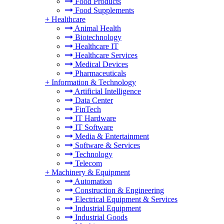
Food Products
Food Supplements
+
Healthcare
Animal Health
Biotechnology
Healthcare IT
Healthcare Services
Medical Devices
Pharmaceuticals
+
Information & Technology
Artificial Intelligence
Data Center
FinTech
IT Hardware
IT Software
Media & Entertainment
Software & Services
Technology
Telecom
+
Machinery & Equipment
Automation
Construction & Engineering
Electrical Equipment & Services
Industrial Equipment
Industrial Goods