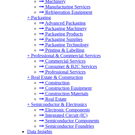
Machinery
Manufacturing Services
Refrigeration Equipment
+
Packaging
Advanced Packaging
Packaging Machinery
Packaging Products
Packaging Supplies
Packaging Technology
Printing & Labelling
+
Professional & Commercial Services
Commercial Services
Consumer & B2C Services
Professional Services
+
Real Estate & Construction
Construction
Construction Equipment
Construction Materials
Real Estate
+
Semiconductor & Electronics
Electronic Components
Integrated Circuit (IC)
Semiconductor Components
Semiconductor Foundries
Data Insights