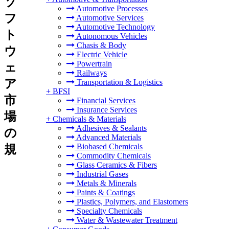
ソ
Automotive Processes
フ
Automotive Services
Automotive Technology
ト
Autonomous Vehicles
Chasis & Body
ウ
Electric Vehicle
Powertrain
ェ
Railways
ア
Transportation & Logistics
+
BFSI
市
Financial Services
Insurance Services
場
+
Chemicals & Materials
Adhesives & Sealants
の
Advanced Materials
Biobased Chemicals
規
Commodity Chemicals
Glass Ceramics & Fibers
Industrial Gases
Metals & Minerals
Paints & Coatings
Plastics, Polymers, and Elastomers
Specialty Chemicals
Water & Wastewater Treatment