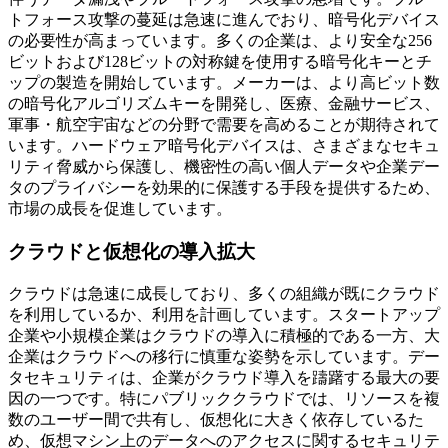
トフォース攻撃の蔓延は急速に進んでおり、暗号化デバイス
の必要性が高まっています。多くの企業は、より安全な256
ビットおよび128ビットの対称鍵を使用する暗号化キーとチ
ップの製造を開始しています。メーカーは、より高ビット数
の暗号化アルゴリズムキーを開発し、医療、金融サービス、
軍事・航空宇宙などの分野で需要を高めることが期待されて
います。ハードウェア暗号化デバイスは、さまざまなセキュ
リティ脅威から保護し、機密性の高い個人データや企業デー
タのプライバシーを効果的に保護する手段を提供するため、
市場の成長を促進しています。
クラウドと仮想化の導入拡大
クラウドは急速に成長しており、多くの組織が既にクラウド
を利用しているか、利用を計画しています。スタートアップ
企業や小規模企業はクラウドの導入に積極的である一方、大
企業はクラウドへの移行に慎重な姿勢を示しています。デー
タセキュリティは、企業がクラウド導入を躊躇する最大の要
因の一つです。特にパブリッククラウドでは、リソースを複
数のユーザー間で共有し、仮想化に大きく依存しているた
め、仮想マシン上のデータへのアクセスに関するセキュリテ