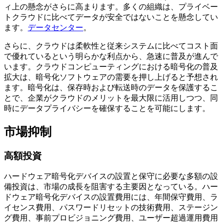
ィ上の懸念がさらに高まります。多くの組織は、プライベー
トクラウドに比べてデータが安全ではないことを懸念してい
ます。
データセンター
。
さらに、クラウドは柔軟性と従来システムに比べてコスト面
で優れているという明らかな利点から、急速に普及が進んで
います。クラウドコンピューティングにおける暗号化の普及
拡大は、暗号化ソフトウェアの需要を押し上げると予想され
ます。暗号化は、保存時および転送時のデータを保護するこ
とで、企業がクラウドのメリットを最大限に活用しつつ、同
時にデータプライバシーを確​​保することを可能にします。
市場抑制
高額投資
ハードウェア暗号化デバイスの設置と保守に必要な多額の設
備投資は、市場の成長を阻害する主要因となっている。ハー
ドウェア暗号化デバイスの設置費用には、年間保守費用、ラ
イセンス費用、パスワードリセットの技術費用、ステージン
グ費用、事前プロビジョニング費用、ユーザー超過運用費用