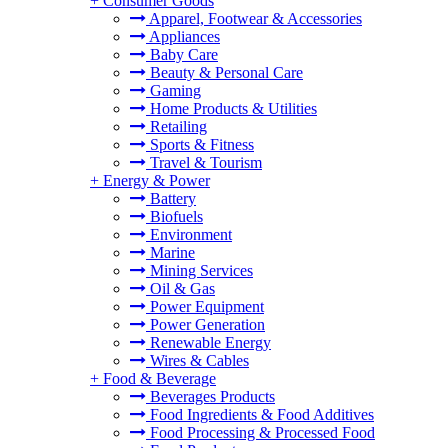
+
Consumer Goods
Apparel, Footwear & Accessories
Appliances
Baby Care
Beauty & Personal Care
Gaming
Home Products & Utilities
Retailing
Sports & Fitness
Travel & Tourism
+
Energy & Power
Battery
Biofuels
Environment
Marine
Mining Services
Oil & Gas
Power Equipment
Power Generation
Renewable Energy
Wires & Cables
+
Food & Beverage
Beverages Products
Food Ingredients & Food Additives
Food Processing & Processed Food