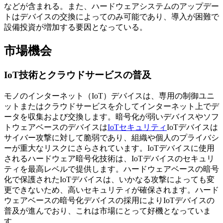
などが含まれる。また、ハードウェアシステムのアップデー
トはデバイスの交換によってのみ可能であり、導入が困難で
設備投資が増加する要因となっている。
市場機会
IoT技術とクラウドサービスの普及
モノのインターネット（IoT）デバイスは、専用の制御ユニ
ットまたはクラウドサービスを介してインターネット上でデ
ータを収集および交換します。暗号化が弱いデバイスやソフ
トウェアベースのデバイスは
IoTセキュリティ
IoTデバイスは
サイバー攻撃に対して脆弱であり、組織や個人のプライバシ
ーが重大なリスクにさらされています。IoTデバイスに使用
されるハードウェア暗号化技術は、IoTデバイスのセキュリ
ティを最高レベルで提供します。ハードウェアベースの暗号
化で保護されたIoTデバイスは、いかなる攻撃によっても変
更できないため、高いセキュリティが確保されます。ハード
ウェアベースの暗号化デバイスの採用によりIoTデバイスの
普及が進んでおり、これは市場にとって好機となっていま
す。