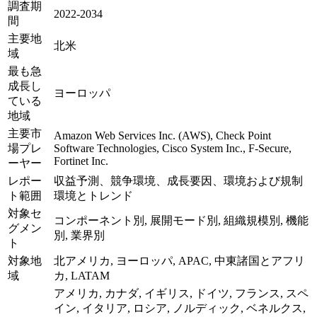
調査期
2022-2034
間
主要地
北米
域
最も急
成長し
ヨーロッパ
ている
地域
主要市
Amazon Web Services Inc. (AWS), Check Point
場プレ
Software Technologies, Cisco System Inc., F-Secure,
Fortinet Inc.
ーヤー
レポー
収益予測、競争環境、成長要因、環境および規制
ト範囲
環境とトレンド
対象セ
コンポーネント別, 展開モード別, 組織規模別, 機能
グメン
別, 業界別
ト
対象地
北アメリカ, ヨーロッパ, APAC, 中東諸国とアフリ
域
カ, LATAM
アメリカ, カナダ, イギリス, ドイツ, フランス, スペ
イン, イタリア, ロシア, ノルディック, ベネルクス,