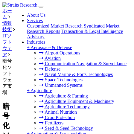
ホー
About Us
ム
Services
情報
Customized Market Research
Syndicated Market
技術
Research Reports
Transaction & Legal Intelligence
ITソ
Advisory
フト
Industries
+
Aerospace & Defense
ウェ
Airport Operations
ア
Aviation
暗号
Communication Navigation & Surveillance
化ソ
Defense
フト
Naval Marine & Ports Technologies
ウェ
Space Technologies
Unmanned Systems
ア市
+
Agriculture
場
Agriculture & Farming
Agriculture Equipment & Machinery
暗
Agriculture Technology
Animal Nutrition
号
Crop Protection
Fertilizers
化
Seed & Seed Technology
+
Automotive & Transportation