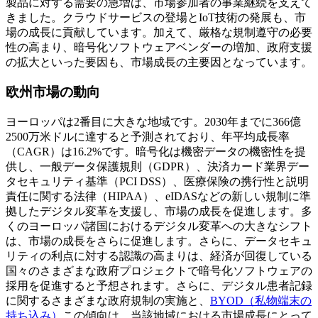
製品に対する需要の急増は、市場参加者の事業継続を支えて
きました。クラウドサービスの登場とIoT技術の発展も、市
場の成長に貢献しています。加えて、厳格な規制遵守の必要
性の高まり、暗号化ソフトウェアベンダーの増加、政府支援
の拡大といった要因も、市場成長の主要因となっています。
欧州市場の動向
ヨーロッパは2番目に大きな地域です。2030年までに366億
2500万米ドルに達すると予測されており、年平均成長率
（CAGR）は16.2%です。暗号化は機密データの機密性を提
供し、一般データ保護規則（GDPR）、決済カード業界デー
タセキュリティ基準（PCI DSS）、医療保険の携行性と説明
責任に関する法律（HIPAA）、eIDASなどの新しい規制に準
拠したデジタル変革を支援し、市場の成長を促進します。多
くのヨーロッパ諸国におけるデジタル変革への大きなシフト
は、市場の成長をさらに促進します。さらに、データセキュ
リティの利点に対する認識の高まりは、経済が回復している
国々のさまざまな政府プロジェクトで暗号化ソフトウェアの
採用を促進すると予想されます。さらに、デジタル患者記録
に関するさまざまな政府規制の実施と、
BYOD（私物端末の
持ち込み）
この傾向は、当該地域における市場成長にとって