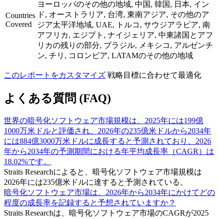
ヨーロッパのその他の地域, 中国, 韓国, 日本, イン
ド, オーストラリア, 台湾, 東南アジア, その他のア
Countries
Covered
ジア太平洋地域, UAE, トルコ, サウジアラビア, 南
アフリカ, エジプト, ナイジェリア, 中東諸国とアフ
リカの残りの部分, ブラジル, メキシコ, アルゼンチ
ン, チリ, コロンビア, LATAMのその他の地域
このレポートをカスタマイズ
戦略目標に合わせて最適化
よくある質問 (FAQ)
世界の暗号化ソフトウェア市場規模は、2025年には199億
1000万米ドルと評価され、2026年の235億米ドルから2034年
には884億3000万米ドルに成長すると予測されており、2026
年から2034年の予測期間における年平均成長率（CAGR）は
18.02%です。
Straits Researchによると、暗号化ソフトウェア市場規模は
2026年には235億米ドルに達すると予測されている。
暗号化ソフトウェア市場は、2026年から2034年にかけてどの
程度の成長率を記録すると予想されていますか？
Straits Researchは、暗号化ソフトウェア市場のCAGRが2025