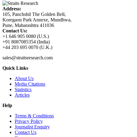
Address:
105, Panchshil The Golden Bell,
Koregaon Park Annexe, Mundhwa,
Pune, Maharashtra 411036
Contact Us:
+1 646 905 0080 (U.S.)
+91 8087085354 (India)
+44 203 695 0070 (U.K.)
sales@straitsresearch.com
Quick Links
About Us
Media Citations
Statistics
Articles
Help
Terms & Conditions
Privacy Policy
Journalist Enquiry
Contact Us