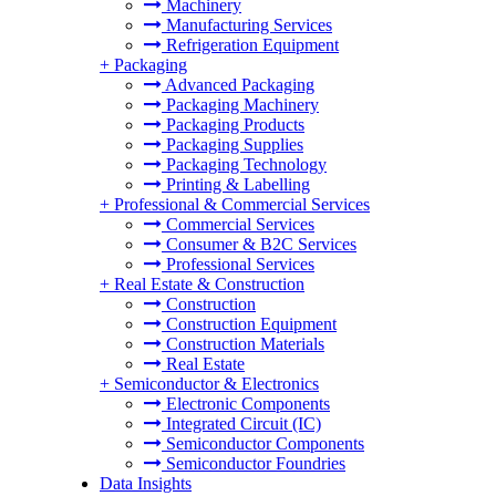
Machinery
Manufacturing Services
Refrigeration Equipment
+
Packaging
Advanced Packaging
Packaging Machinery
Packaging Products
Packaging Supplies
Packaging Technology
Printing & Labelling
+
Professional & Commercial Services
Commercial Services
Consumer & B2C Services
Professional Services
+
Real Estate & Construction
Construction
Construction Equipment
Construction Materials
Real Estate
+
Semiconductor & Electronics
Electronic Components
Integrated Circuit (IC)
Semiconductor Components
Semiconductor Foundries
Data Insights