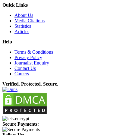
Quick Links
About Us
Media Citations
Statistics
Articles
Help
Terms & Conditions
Privacy Policy
Journalist Enquiry
Contact Us
Careers
Verified. Protected. Secure.
Secure Payments:
Follow Us: