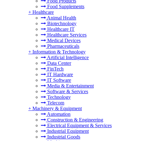
Food Products
Food Supplements
+
Healthcare
Animal Health
Biotechnology
Healthcare IT
Healthcare Services
Medical Devices
Pharmaceuticals
+
Information & Technology
Artificial Intelligence
Data Center
FinTech
IT Hardware
IT Software
Media & Entertainment
Software & Services
Technology
Telecom
+
Machinery & Equipment
Automation
Construction & Engineering
Electrical Equipment & Services
Industrial Equipment
Industrial Goods