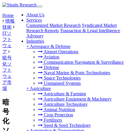
About Us
Home
Services
情報
Customized Market Research
Syndicated Market
技術
Research Reports
Transaction & Legal Intelligence
ITソ
Advisory
フト
Industries
ウェ
+
Aerospace & Defense
ア
Airport Operations
Aviation
暗号
Communication Navigation & Surveillance
化ソ
Defense
フト
Naval Marine & Ports Technologies
ウェ
Space Technologies
ア市
Unmanned Systems
場
+
Agriculture
Agriculture & Farming
Agriculture Equipment & Machinery
暗
Agriculture Technology
Animal Nutrition
号
Crop Protection
化
Fertilizers
Seed & Seed Technology
ソ
+
Automotive & Transportation