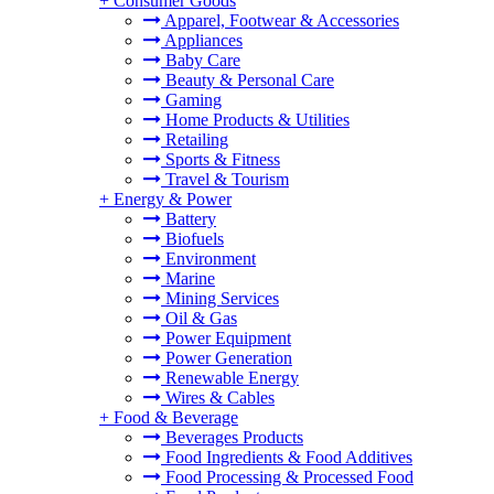
+
Consumer Goods
Apparel, Footwear & Accessories
Appliances
Baby Care
Beauty & Personal Care
Gaming
Home Products & Utilities
Retailing
Sports & Fitness
Travel & Tourism
+
Energy & Power
Battery
Biofuels
Environment
Marine
Mining Services
Oil & Gas
Power Equipment
Power Generation
Renewable Energy
Wires & Cables
+
Food & Beverage
Beverages Products
Food Ingredients & Food Additives
Food Processing & Processed Food