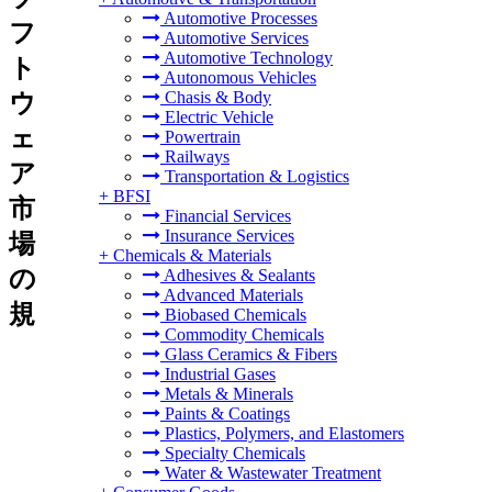
Automotive Processes
フ
Automotive Services
Automotive Technology
ト
Autonomous Vehicles
Chasis & Body
ウ
Electric Vehicle
ェ
Powertrain
Railways
ア
Transportation & Logistics
+
BFSI
市
Financial Services
Insurance Services
場
+
Chemicals & Materials
の
Adhesives & Sealants
Advanced Materials
規
Biobased Chemicals
Commodity Chemicals
Glass Ceramics & Fibers
Industrial Gases
Metals & Minerals
Paints & Coatings
Plastics, Polymers, and Elastomers
Specialty Chemicals
Water & Wastewater Treatment