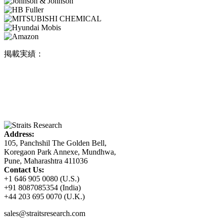
掲載実績：
Address:
105, Panchshil The Golden Bell,
Koregaon Park Annexe, Mundhwa,
Pune, Maharashtra 411036
Contact Us:
+1 646 905 0080 (U.S.)
+91 8087085354 (India)
+44 203 695 0070 (U.K.)
sales@straitsresearch.com