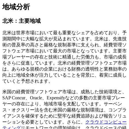
地域分析
北米：主要地域
北米は世界市場において最も重要なシェアを占めており、予
測期間中に大幅な拡大が見込まれています。北米は、先進技
術の普及率の高さと厳格な規制基準に支えられ、経費管理ソ
フトウェア市場において最大の市場となっています。主要市
場プレーヤーの存在と技術に精通した労働力も、市場の成長
をさらに促進しています。北米の経費管理ソフトウェア市場
は、あらゆる規模の企業における財務の透明性と業務効率の
向上に地域全体が注力していることを背景に、着実に成長し
ていくと予想されます。
米国の経費管理ソフトウェア市場は、成熟した技術環境と、
SAP Concur、Oracle、Expensifyなどの多数の主要市場プレー
ヤーの存在により、地域市場を支配しています。サーベン
ス・オクスリー法を含む米国の厳格な規制環境は、コンプラ
イアンスを確保するために堅牢な経費追跡および報告ソリュ
ーションを必要としています。さらに、
クラウドコンピュー
ティング
リモートワークの増加傾向は、クラウドベースの経