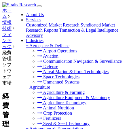
ホー
About Us
ム
Services
情報
Customized Market Research
Syndicated Market
技術
Research Reports
Transaction & Legal Intelligence
フィ
Advisory
ンテ
Industries
+
Aerospace & Defense
ック
Airport Operations
経費
Aviation
管理
Communication Navigation & Surveillance
ソフ
Defense
トウ
Naval Marine & Ports Technologies
ェア
Space Technologies
Unmanned Systems
市場
+
Agriculture
Agriculture & Farming
経
Agriculture Equipment & Machinery
Agriculture Technology
費
Animal Nutrition
Crop Protection
管
Fertilizers
理
Seed & Seed Technology
+
Automotive & Transportation