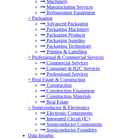
Machinery
Manufacturing Services
Refrigeration Equipment
+
Packaging
Advanced Packaging
Packaging Machinery
Packaging Products
Packaging Supplies
Packaging Technology
Printing & Labelling
+
Professional & Commercial Services
Commercial Services
Consumer & B2C Services
Professional Services
+
Real Estate & Construction
Construction
Construction Equipment
Construction Materials
Real Estate
+
Semiconductor & Electronics
Electronic Components
Integrated Circuit (IC)
Semiconductor Components
Semiconductor Foundries
Data Insights