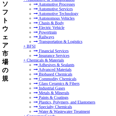
ソ
Automotive Processes
Automotive Services
フ
Automotive Technology
Autonomous Vehicles
ト
Chasis & Body
ウ
Electric Vehicle
Powertrain
ェ
Railways
Transportation & Logistics
ア
+
BFSI
Financial Services
市
Insurance Services
+
Chemicals & Materials
場
Adhesives & Sealants
の
Advanced Materials
Biobased Chemicals
規
Commodity Chemicals
Glass Ceramics & Fibers
Industrial Gases
Metals & Minerals
Paints & Coatings
Plastics, Polymers, and Elastomers
Specialty Chemicals
Water & Wastewater Treatment