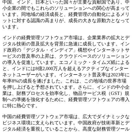
中国、インド、日本といった国々が主要な貢献国であり、中
小企業の間でもこれらのソリューションへの関心が高まって
います。同地域の経済成長と、経費管理の自動化によるメリ
ットに対する認識の高まりが、成長の大きな原動力となって
います。
インドの経費管理ソフトウェア市場は、企業業界の拡大とデ
ジタル技術の普及拡大を背景に急速に成長しています。イン
ド政府の「デジタル・インディア」構想やインターネットサ
ービスの普及率の上昇は、クラウドベースのソリューション
の導入を促進しています。エコノミック・タイムズ紙による
と、インドには8億2,000万人を超えるアクティブなインター
ネットユーザーがいます。インターネット普及率は2023年に
年率8%の成長を遂げました。これは、この地域の世界市場
を押し上げると予想されています。さらに、インドの中小企
業は、財務プロセスを効率化し、物品サービス税（GST）規
制への準拠を強化するために、経費管理ソフトウェアの導入
に特に熱心です。
中国の経費管理ソフトウェア市場は、広大でダイナミックな
ビジネス環境に支えられています。中国政府が技術革新とデ
ジタル経済を重視していることから、高度な財務管理ツール