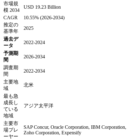
市場規
USD 19.23 Billion
模 2034
CAGR
10.55% (2026-2034)
推定の
2025
基準年
過去デ
2022-2024
ータ
予測期
2026-2034
間
調査期
2022-2034
間
主要地
北米
域
最も急
成長し
アジア太平洋
ている
地域
主要市
SAP Concur, Oracle Corporation, IBM Corporation,
場プレ
Zoho Corporation, Expensify
ーヤー