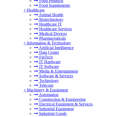
Food Products
Food Supplements
+
Healthcare
Animal Health
Biotechnology
Healthcare IT
Healthcare Services
Medical Devices
Pharmaceuticals
+
Information & Technology
Artificial Intelligence
Data Center
FinTech
IT Hardware
IT Software
Media & Entertainment
Software & Services
Technology
Telecom
+
Machinery & Equipment
Automation
Construction & Engineering
Electrical Equipment & Services
Industrial Equipment
Industrial Goods