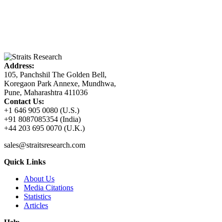
Address:
105, Panchshil The Golden Bell,
Koregaon Park Annexe, Mundhwa,
Pune, Maharashtra 411036
Contact Us:
+1 646 905 0080 (U.S.)
+91 8087085354 (India)
+44 203 695 0070 (U.K.)
sales@straitsresearch.com
Quick Links
About Us
Media Citations
Statistics
Articles