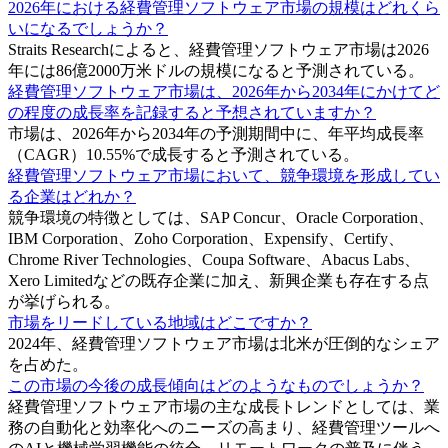
2026年における経費管理ソフトウェア市場の規模はどれくら
いになるでしょうか？
Straits Researchによると、経費管理ソフトウェア市場は2026
年には86億2000万米ドルの規模になると予測されている。
経費管理ソフトウェア市場は、2026年から2034年にかけてど
の程度の成長率を記録すると予想されていますか？
市場は、2026年から2034年の予測期間中に、年平均成長率
（CAGR）10.55%で成長すると予測されている。
経費管理ソフトウェア市場において、競争環境を形成してい
る企業はどれか？
競争環境の特徴としては、SAP Concur、Oracle Corporation、
IBM Corporation、Zoho Corporation、Expensify、Certify、
Chrome River Technologies、Coupa Software、Abacus Labs、
Xero Limitedなどの既存企業に加え、新興企業も存在する点
が挙げられる。
市場をリードしている地域はどこですか？
2024年、経費管理ソフトウェア市場は北米が圧倒的なシェア
を占めた。
この市場の今後の成長傾向はどのようなものでしょうか？
経費管理ソフトウェア市場の主な成長トレンドとしては、業
務の自動化と効率化へのニーズの高まり、経費管理ツールへ