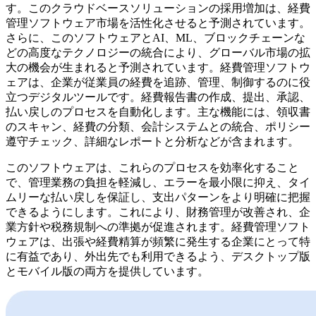
す。このクラウドベースソリューションの採用増加は、経費
管理ソフトウェア市場を活性化させると予測されています。
さらに、このソフトウェアとAI、ML、ブロックチェーンな
どの高度なテクノロジーの統合により、グローバル市場の拡
大の機会が生まれると予測されています。経費管理ソフトウ
ェアは、企業が従業員の経費を追跡、管理、制御するのに役
立つデジタルツールです。経費報告書の作成、提出、承認、
払い戻しのプロセスを自動化します。主な機能には、領収書
のスキャン、経費の分類、会計システムとの統合、ポリシー
遵守チェック、詳細なレポートと分析などが含まれます。
このソフトウェアは、これらのプロセスを効率化すること
で、管理業務の負担を軽減し、エラーを最小限に抑え、タイ
ムリーな払い戻しを保証し、支出パターンをより明確に把握
できるようにします。これにより、財務管理が改善され、企
業方針や税務規制への準拠が促進されます。経費管理ソフト
ウェアは、出張や経費精算が頻繁に発生する企業にとって特
に有益であり、外出先でも利用できるよう、デスクトップ版
とモバイル版の両方を提供しています。