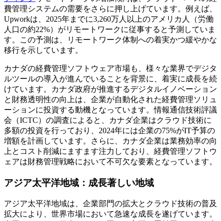
費管理システムの需要をさらに押し上げています。例えば、
Upworkは、2025年までに3,260万人以上のアメリカ人（労働
人口の約22%）がリモートワークに従事すると予測していま
す。この予測は、リモートワーク体制への着実かつ緩やかな
移行を示しています。
カナダの経費管理ソフトウェア市場も、様々な業界でデジタ
ルツールの導入が進んでいることを背景に、着実に成長を続
けています。カナダ政府が推進するデジタルイノベーション
と財務透明性の向上は、企業が自動化された経費管理ソリュ
ーションに投資する動機となっています。情報通信技術評議
会（ICTC）の調査によると、カナダ企業はクラウド技術に
多額の投資を行っており、2024年には企業の75%がIT予算の
増額を計画しています。さらに、カナダ企業は業務効率の向
上とコスト削減にますます注力しており、経費管理ソフトウ
ェアは財務管理戦略において不可欠な要素となっています。
アジア太平洋地域：成長著しい地域
アジア太平洋地域は、企業部門の拡大とクラウド技術の普及
拡大により、世界市場において急速な成長を遂げています。