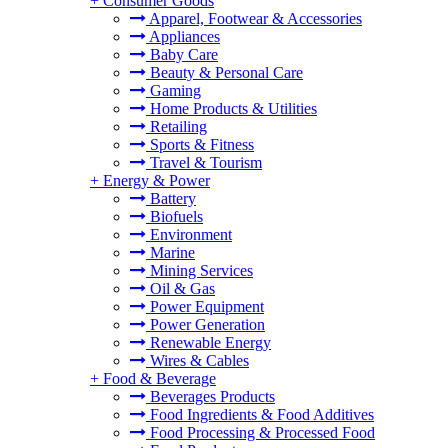
+
Consumer Goods
Apparel, Footwear & Accessories
Appliances
Baby Care
Beauty & Personal Care
Gaming
Home Products & Utilities
Retailing
Sports & Fitness
Travel & Tourism
+
Energy & Power
Battery
Biofuels
Environment
Marine
Mining Services
Oil & Gas
Power Equipment
Power Generation
Renewable Energy
Wires & Cables
+
Food & Beverage
Beverages Products
Food Ingredients & Food Additives
Food Processing & Processed Food