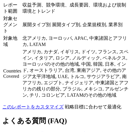
レポー
収益予測、競争環境、成長要因、環境および規制
ト範囲
環境とトレンド
対象セ
グメン
展開タイプ別 展開タイプ別, 企業規模別, 業界別
ト
対象地
北アメリカ, ヨーロッパ, APAC, 中東諸国とアフリ
域
カ, LATAM
アメリカ, カナダ, イギリス, ドイツ, フランス, スペ
イン, イタリア, ロシア, ノルディック, ベネルクス,
ヨーロッパのその他の地域, 中国, 韓国, 日本, イン
ド, オーストラリア, 台湾, 東南アジア, その他のア
Countries
Covered
ジア太平洋地域, UAE, トルコ, サウジアラビア, 南
アフリカ, エジプト, ナイジェリア, 中東諸国とアフ
リカの残りの部分, ブラジル, メキシコ, アルゼンチ
ン, チリ, コロンビア, LATAMのその他の地域
このレポートをカスタマイズ
戦略目標に合わせて最適化
よくある質問 (FAQ)