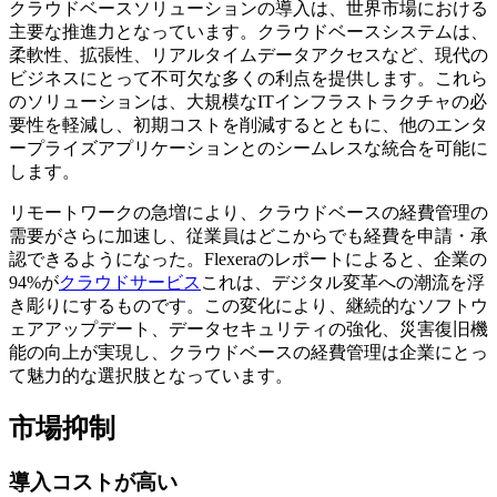
クラウドベースソリューションの導入は、世界市場における
主要な推進力となっています。クラウドベースシステムは、
柔軟性、拡張性、リアルタイムデータアクセスなど、現代の
ビジネスにとって不可欠な多くの利点を提供します。これら
のソリューションは、大規模なITインフラストラクチャの必
要性を軽減し、初期コストを削減するとともに、他のエンタ
ープライズアプリケーションとのシームレスな統合を可能に
します。
リモートワークの急増により、クラウドベースの経費管理の
需要がさらに加速し、従業員はどこからでも経費を申請・承
認できるようになった。Flexeraのレポートによると、企業の
94%が
クラウドサービス
これは、デジタル変革への潮流を浮
き彫りにするものです。この変化により、継続的なソフトウ
ェアアップデート、データセキュリティの強化、災害復旧機
能の向上が実現し、クラウドベースの経費管理は企業にとっ
て魅力的な選択肢となっています。
市場抑制
導入コストが高い