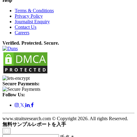
Help
Terms & Conditions
Privacy Policy
Journalist Enquiry
Contact Us
Careers
Verified. Protected. Secure.
Secure Payments:
Follow Us:
𝕏
www.straitsresearch.com © Copyright
2026
. All rights Reserved.
無料サンプルレポートを入手