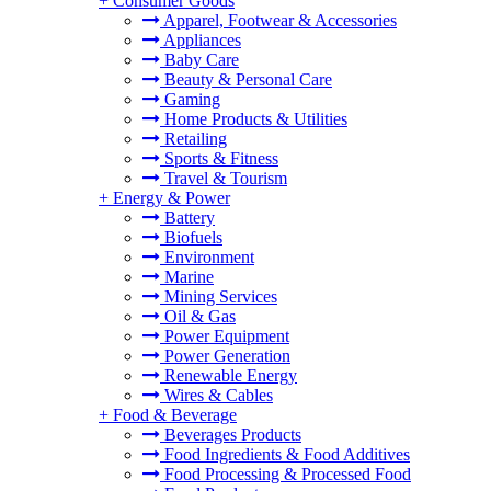
+
Consumer Goods
Apparel, Footwear & Accessories
Appliances
Baby Care
Beauty & Personal Care
Gaming
Home Products & Utilities
Retailing
Sports & Fitness
Travel & Tourism
+
Energy & Power
Battery
Biofuels
Environment
Marine
Mining Services
Oil & Gas
Power Equipment
Power Generation
Renewable Energy
Wires & Cables
+
Food & Beverage
Beverages Products
Food Ingredients & Food Additives
Food Processing & Processed Food