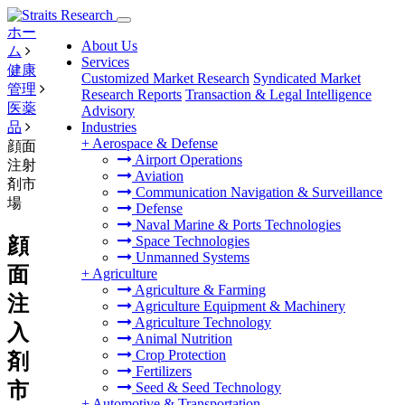
ホー
About Us
ム
Services
健康
Customized Market Research
Syndicated Market
管理
Research Reports
Transaction & Legal Intelligence
医薬
Advisory
品
Industries
+
Aerospace & Defense
顔面
Airport Operations
注射
Aviation
剤市
Communication Navigation & Surveillance
場
Defense
Naval Marine & Ports Technologies
Space Technologies
顔
Unmanned Systems
面
+
Agriculture
Agriculture & Farming
注
Agriculture Equipment & Machinery
Agriculture Technology
入
Animal Nutrition
Crop Protection
剤
Fertilizers
市
Seed & Seed Technology
+
Automotive & Transportation