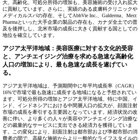
大、高齢化、可処分所得の増加も、美容施術の受け入れ拡大
に貢献しています。さらに、実績のある皮膚科クリニックや
メディカルスパの存在、そしてAbbVie Inc.、Galderma、Merz
Pharmaといった大手企業の製品の存在も、カナダ全土での普
及を後押しし、北米市場の成長に大きく貢献する国としての
地位を確立しています。
アジア太平洋地域：美容医療に対する文化的受容
と、アンチエイジング治療を求める急速な高齢化
人口の増加により、最も急速な成長を遂げてい
る。
アジア太平洋地域は、予測期間中に年平均成長率（CAGR）
16%で市場で最も急速に成長する地域になると予想されてい
ます。可処分所得の増加とアジア太平洋地域、特に中国、イ
ンド、インドネシアにおける中間層人口の拡大が、顔面注射
市場の成長を牽引する主要因となっています。経済状況の改
善に伴い、より多くの人々が美容やアンチエイジング治療な
どの裁量的なサービスに支出できる経済力を獲得していま
す。この変化により、顔面注射は都市部および準都市部の消
費者の間で、高級な施術からより一般的なライフスタイルの