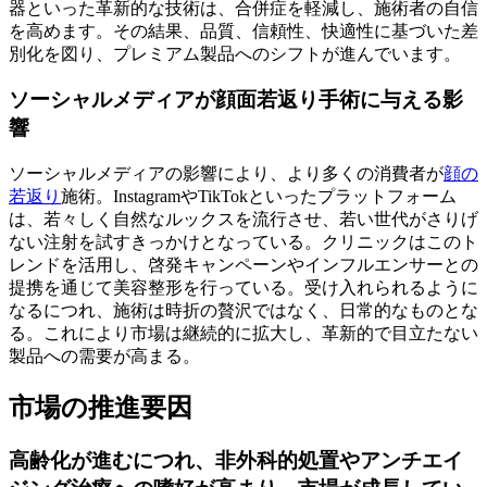
器といった革新的な技術は、合併症を軽減し、施術者の自信
を高めます。その結果、品質、信頼性、快適性に基づいた差
別化を図り、プレミアム製品へのシフトが進んでいます。
ソーシャルメディアが顔面若返り手術に与える影
響
ソーシャルメディアの影響により、より多くの消費者が
顔の
若返り
施術。InstagramやTikTokといったプラットフォーム
は、若々しく自然なルックスを流行させ、若い世代がさりげ
ない注射を試すきっかけとなっている。クリニックはこのト
レンドを活用し、啓発キャンペーンやインフルエンサーとの
提携を通じて美容整形を行っている。受け入れられるように
なるにつれ、施術は時折の贅沢ではなく、日常的なものとな
る。これにより市場は継続的に拡大し、革新的で目立たない
製品への需要が高まる。
市場の推進要因
高齢化が進むにつれ、非外科的処置やアンチエイ