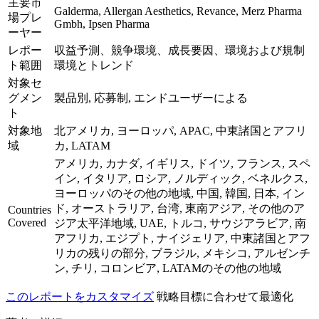
主要市
Galderma, Allergan Aesthetics, Revance, Merz Pharma
場プレ
Gmbh, Ipsen Pharma
ーヤー
レポー
収益予測、競争環境、成長要因、環境および規制
ト範囲
環境とトレンド
対象セ
グメン
製品別, 応募制, エンドユーザーによる
ト
対象地
北アメリカ, ヨーロッパ, APAC, 中東諸国とアフリ
域
カ, LATAM
アメリカ, カナダ, イギリス, ドイツ, フランス, スペ
イン, イタリア, ロシア, ノルディック, ベネルクス,
ヨーロッパのその他の地域, 中国, 韓国, 日本, イン
ド, オーストラリア, 台湾, 東南アジア, その他のア
Countries
Covered
ジア太平洋地域, UAE, トルコ, サウジアラビア, 南
アフリカ, エジプト, ナイジェリア, 中東諸国とアフ
リカの残りの部分, ブラジル, メキシコ, アルゼンチ
ン, チリ, コロンビア, LATAMのその他の地域
このレポートをカスタマイズ
戦略目標に合わせて最適化