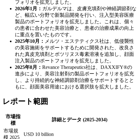
フォリオを拡充しました。
2026年1月：
ガルデルマは、皮膚充填剤や神経調節剤な
ど、幅広い分野で新製品開発を行い、注入型美容医療
製品のポートフォリオを拡充しました。これは、個々
の患者に合わせた美容治療と、患者の治療成果の向上
に重点を置いたものです。
2025年10月：
メルツ・エステティクス社は、低侵襲性
の美容施術をサポートするために開発された、改良さ
れた真皮充填剤とボツリヌス毒素溶液を追加し、顔面
注入製品のポートフォリオを拡充しました。
2025年8月：
Revance Therapeutics社は、DAXXIFY®の
進歩により、美容注射剤の製品ポートフォリオを拡充
し、より持続的な神経調節剤治療をサポートするとと
もに、顔面美容用途における選択肢を拡大しました。
レポート範囲
市場指
詳細とデータ (2025-2034)
標
市場規
USD 10 billion
模 2025