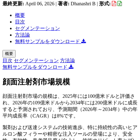
最終更新:
April 06, 2026
|
著者:
Dhanashri B
|
形式:
概要
目次
セグメンテーション
方法論
無料サンプルをダウンロード
概要
目次
セグメンテーション
方法論
無料サンプルをダウンロード
顔面注射剤市場規模
顔面注射剤市場の規模は、2025年には100億米ドルと評価さ
れ、2026年の109億米ドルから2034年には200億米ドルに成長
すると予測されており、予測期間（2026年～2034年）中の年
平均成長率（CAGR）は8%です。
製剤および送達システムの技術進歩、特に持続性の高いヒア
ルロン酸フィラーや精密な注入ツールの登場により、安全