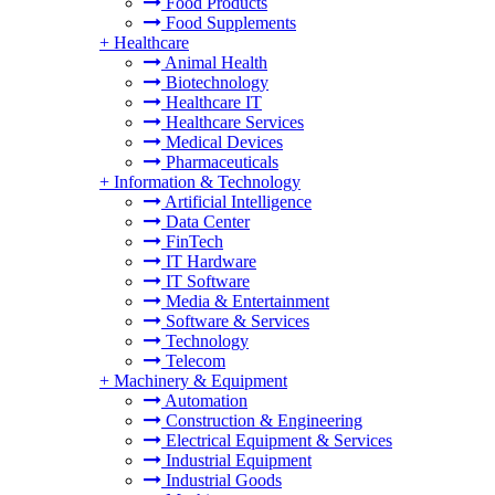
Food Products
Food Supplements
+
Healthcare
Animal Health
Biotechnology
Healthcare IT
Healthcare Services
Medical Devices
Pharmaceuticals
+
Information & Technology
Artificial Intelligence
Data Center
FinTech
IT Hardware
IT Software
Media & Entertainment
Software & Services
Technology
Telecom
+
Machinery & Equipment
Automation
Construction & Engineering
Electrical Equipment & Services
Industrial Equipment
Industrial Goods