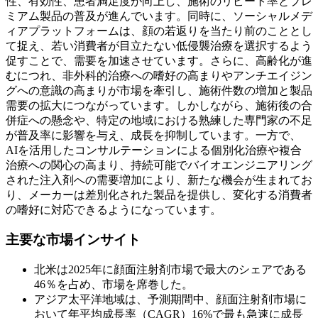
性、有効性、患者満足度が向上し、施術のリピート率とプレ
ミアム製品の普及が進んでいます。同時に、ソーシャルメデ
ィアプラットフォームは、顔の若返りを当たり前のこととし
て捉え、若い消費者が目立たない低侵襲治療を選択するよう
促すことで、需要を加速させています。さらに、高齢化が進
むにつれ、非外科的治療への嗜好の高まりやアンチエイジン
グへの意識の高まりが市場を牽引し、施術件数の増加と製品
需要の拡大につながっています。しかしながら、施術後の合
併症への懸念や、特定の地域における熟練した専門家の不足
が普及率に影響を与え、成長を抑制しています。一方で、
AIを活用したコンサルテーションによる個別化治療や複合
治療への関心の高まり、持続可能でバイオエンジニアリング
された注入剤への需要増加により、新たな機会が生まれてお
り、メーカーは差別化された製品を提供し、変化する消費者
の嗜好に対応できるようになっています。
主要な市場インサイト
北米は2025年に顔面注射剤市場で最大のシェアである
46％を占め、市場を席巻した。
アジア太平洋地域は、予測期間中、顔面注射剤市場に
おいて年平均成長率（CAGR）16%で最も急速に成長