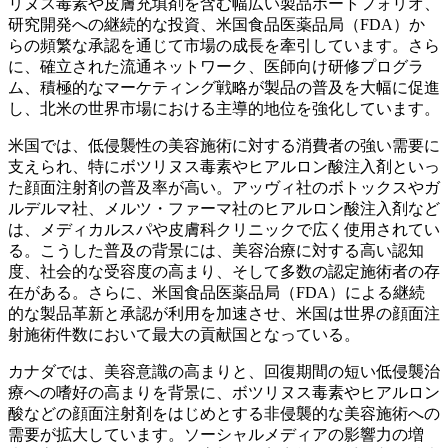
リヌス毒素や皮膚充填剤を含む幅広い製品ポートフォリオ、
研究開発への継続的な投資、米国食品医薬品局（FDA）か
らの頻繁な承認を通じて市場の成長を牽引しています。さら
に、確立された流通ネットワーク、医師向け研修プログラ
ム、積極的なマーケティング戦略が製品の普及を大幅に促進
し、北米の世界市場における主導的地位を強化しています。
米国では、低侵襲性の美容施術に対する消費者の強い需要に
支えられ、特にボツリヌス毒素やヒアルロン酸注入剤といっ
た顔面注射剤の普及率が高い。アッヴィ社のボトックスやガ
ルデルマ社、メルツ・ファーマ社のヒアルロン酸注入剤など
は、メディカルスパや皮膚科クリニックで広く使用されてい
る。こうした普及の背景には、美容治療に対する高い認知
度、社会的な受容度の高まり、そして多数の認定施術者の存
在がある。さらに、米国食品医薬品局（FDA）による継続
的な製品革新と承認が利用を加速させ、米国は世界の顔面注
射施術件数において最大の貢献国となっている。
カナダでは、美容意識の高まりと、回復期間の短い低侵襲治
療への嗜好の高まりを背景に、ボツリヌス毒素やヒアルロン
酸などの顔面注射剤をはじめとする非侵襲的な美容施術への
需要が拡大しています。ソーシャルメディアの影響力の増