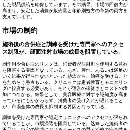
した製品供給を確保しています。その結果、市場の回復力が
高まり、安定した消費が販売量と年齢別処方の革新の両方を
支えています。
市場の制約
施術後の合併症と訓練を受けた専門家へのアクセ
ス制限が、顔面注射市場の成長を阻害している。
副作用や合併症のリスクは、消費者が注射剤を使用する意欲
を阻害する要因となっている。あざ、腫れ、あるいは満足の
いく結果が得られないといった懸念から、治療を受けること
をためらう患者もいる。クリニックは患者教育とモニタリン
グに投資する必要があり、それが運営の複雑さとコストの増
加につながる。結果として、美容医療に対する認知度が高ま
っているにもかかわらず、消費者の受け入れが遅れること
が、市場全体の成長を抑制する要因となっている。
訓練を受けた専門家や認定クリニックへのアクセスが限られ
ていることが、市場浸透を阻害している。熟練した施術者の
不足は、特定の地域におけるサービスの質と治療の安全性を