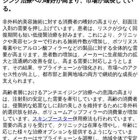
ジング治療への嗜好が高まり、市場が成長してい
る。
非外科的美容施術に対する消費者の嗜好の高まりが、顔面注
入剤の需要を押し上げています。患者は、リスクが少なく回
復期間も短い低侵襲治療を好みます。これにより、クリニッ
クや美容センターで行われる施術件数が増加し、ボツリヌス
毒素やヒアルロン酸フィラーなどの製品に対する全体的な需
要が高まります。患者数の増加は、メーカーに生産能力の拡
大と流通網の改善を促し、高まる需要に対応しようとしま
す。その結果、サプライチェーンが強化され、市場へのアク
セス性が向上し、都市部と新興地域の両方で継続的な成長が
支えられます。
高齢者層におけるアンチエイジング治療への意識の高まり
は、注射剤の安定した需要を牽引しています。高齢の消費者
は、侵襲的な処置なしに顔の美しさを維持するために非外科
的選択肢を好み、ボリュームアップフィラーの消費量が増加
しています。
スキンブースター
併用療法も行われています。
需要の高まりを受けて、クリニックは在庫を増やし、年齢に
応じた様々な治療オプションを提供するようになっていま
す。メーカーはサプライチェーンを調整し、地域全体で安定