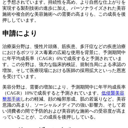
と予想されています。持続性を高め、より自然な仕上がりを
実現する製剤技術の進歩に加え、パーソナライズされた美容
施術や複合的な美容施術への需要の高まりも、この成長を後
押ししています。
申請により
治療薬分野は、慢性片頭痛、筋疾患、多汗症な​​どの疾患治療
におけるボツリヌス毒素の広範な使用を背景に、予測期間中
に年平均成長率（CAGR）6%で成長すると予測されていま
す。この分野は、強力な臨床的検証、規制当局による承認の
増加、そして医療現場における医師の採用拡大といった恩恵
を受けています。
美容分野は、需要の増加により、予測期間中に年平均成長率
（CAGR）10%で成長すると予測されています。
低侵襲美容
整形手術
しわの軽減、顔の輪郭形成、肌の若返りなど。美容
意識の高まり、ソーシャルメディアの強い影響力、そして若
い消費者の間で予防的および美容的な施術への受容度が高ま
っていることが、この成長を後押ししている。