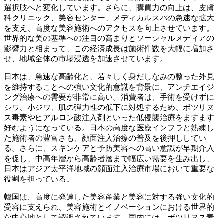
選択肢へと変化しています。さらに、購買力の向上は、皮膚
科クリニック、美容センター、メディカルスパの急速な拡大
を支え、高度な美容施術へのアクセスを向上させています。
世界的な美の基準への注目の高まりとソーシャルメディアの
影響力と相まって、この経済成長は施術件数を大幅に増加さ
せ、地域全体の市場浸透を加速させています。
日本は、急速な高齢化と、若々しく身だしなみの整った外見
を維持することへの強い文化的意識を背景に、アンチエイジ
ング治療への需要が非常に高い。消費者は、手術を受けずに
シワ、小ジワ、肌の弾力性の低下に対処するため、ボツリヌ
ス毒素やヒアルロン酸注入剤といった低侵襲治療をますます
好むようになっている。日本の高度な医療インフラと熟練し
た施術者の豊富さも、顔面注入治療の普及を後押ししてい
る。さらに、スキンケアと予防美容への高い意識が早期介入
を促し、中高年層から高齢者層まで幅広い需要を生み出し、
日本はアジア太平洋地域の顔面注入治療市場において重要な
役割を担っている。
韓国は、高度に発達した美容産業と美容に対する強い文化的
受容に支えられ、美容施術とイノベーションにおける世界的
な中心地として認識されています。国内には、ボツリヌス毒