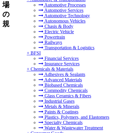
場
Automotive Processes
Automotive Services
の
Automotive Technology
Autonomous Vehicles
規
Chasis & Body
Electric Vehicle
Powertrain
Railways
Transportation & Logistics
+
BFSI
Financial Services
Insurance Services
+
Chemicals & Materials
Adhesives & Sealants
Advanced Materials
Biobased Chemicals
Commodity Chemicals
Glass Ceramics & Fibers
Industrial Gases
Metals & Minerals
Paints & Coatings
Plastics, Polymers, and Elastomers
Specialty Chemicals
Water & Wastewater Treatment