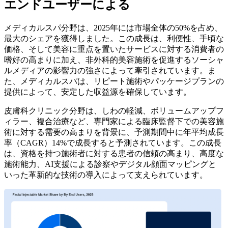
エンドユーザーによる
メディカルスパ分野は、2025年には市場全体の50%を占め、
最大のシェアを獲得しました。この成長は、利便性、手頃な
価格、そして美容に重点を置いたサービスに対する消費者の
嗜好の高まりに加え、非外科的美容施術を促進するソーシャ
ルメディアの影響力の強さによって牽引されています。ま
た、メディカルスパは、リピート施術やパッケージプランの
提供によって、安定した収益源を確保しています。
皮膚科クリニック分野は、しわの軽減、ボリュームアップフ
ィラー、複合治療など、専門家による臨床監督下での美容施
術に対する需要の高まりを背景に、予測期間中に年平均成長
率（CAGR）14%で成長すると予測されています。この成長
は、資格を持つ施術者に対する患者の信頼の高まり、高度な
施術能力、AI支援による診察やデジタル顔面マッピングと
いった革新的な技術の導入によって支えられています。