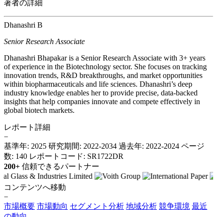
著者の詳細
Dhanashri B
Senior Research Associate
Dhanashri Bhapakar is a Senior Research Associate with 3+ years
of experience in the Biotechnology sector. She focuses on tracking
innovation trends, R&D breakthroughs, and market opportunities
within biopharmaceuticals and life sciences. Dhanashri’s deep
industry knowledge enables her to provide precise, data-backed
insights that help companies innovate and compete effectively in
global biotech markets.
レポート詳細
−
基準年: 2025
研究期間: 2022-2034
過去年: 2022-2024
ページ
数: 140
レポートコード: SR1722DR
200+
信頼できるパートナー
コンテンツへ移動
−
市場概要
市場動向
セグメント分析
地域分析
競争環境
最近
の動向