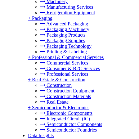
Machinery
Manufacturing Services
Refrigeration Equipment
+
Packaging
Advanced Packaging
Packaging Machinery
Packaging Products
Packaging Supplies
Packaging Technology
Printing & Labelling
+
Professional & Commercial Services
Commercial Services
Consumer & B2C Services
Professional Services
+
Real Estate & Construction
Construction
Construction Equipment
Construction Materials
Real Estate
+
Semiconductor & Electronics
Electronic Components
Integrated Circuit (IC)
Semiconductor Components
Semiconductor Foundries
Data Insights