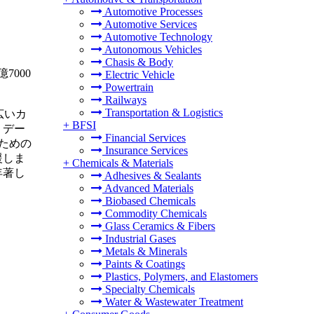
Automotive Processes
Automotive Services
Automotive Technology
Autonomous Vehicles
Chasis & Body
7000
Electric Vehicle
Powertrain
Railways
Transportation & Logistics
広いカ
+
BFSI
、デー
Financial Services
ための
Insurance Services
援しま
+
Chemicals & Materials
年著し
Adhesives & Sealants
Advanced Materials
Biobased Chemicals
Commodity Chemicals
Glass Ceramics & Fibers
Industrial Gases
Metals & Minerals
Paints & Coatings
Plastics, Polymers, and Elastomers
Specialty Chemicals
Water & Wastewater Treatment