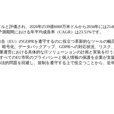
と評価され、2026年の39億6000万米ドルから2034年には214億
予測期間における年平均成長率（CAGR）は23.51%です。
連合（EU）のGDPRを遵守するのに役立つ革新的なツールの幅
暗号化、データバックアップ、GDPRへの対応状況、リスク
事業運営における具体的なITソリューションの計画と実装を行う
すべてのEU市民のプライバシーと個人情報の保護を企業が支
の法的問題を回避し、規制を遵守する上で役立つことから、近