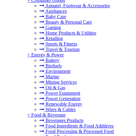
+
Consumer Goods
Apparel, Footwear & Accessories
Appliances
Baby Care
Beauty & Personal Care
Gaming
Home Products & Utilities
Retailing
Sports & Fitness
Travel & Tourism
+
Energy & Power
Battery
Biofuels
Environment
Marine
Mining Services
Oil & Gas
Power Equipment
Power Generation
Renewable Energy
Wires & Cables
+
Food & Beverage
Beverages Products
Food Ingredients & Food Additives
Food Processing & Processed Food