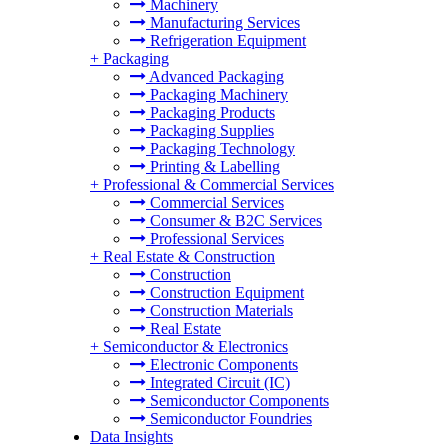
Machinery
Manufacturing Services
Refrigeration Equipment
+
Packaging
Advanced Packaging
Packaging Machinery
Packaging Products
Packaging Supplies
Packaging Technology
Printing & Labelling
+
Professional & Commercial Services
Commercial Services
Consumer & B2C Services
Professional Services
+
Real Estate & Construction
Construction
Construction Equipment
Construction Materials
Real Estate
+
Semiconductor & Electronics
Electronic Components
Integrated Circuit (IC)
Semiconductor Components
Semiconductor Foundries
Data Insights