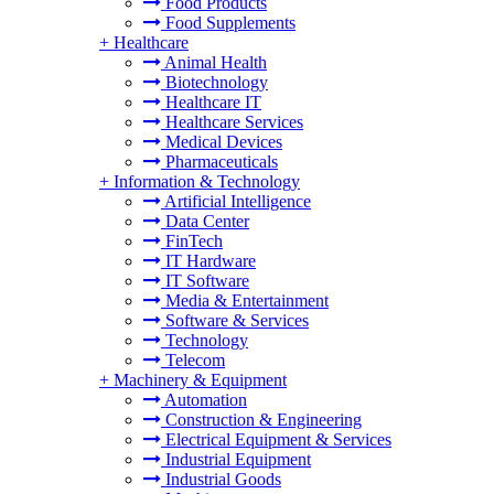
Food Products
Food Supplements
+
Healthcare
Animal Health
Biotechnology
Healthcare IT
Healthcare Services
Medical Devices
Pharmaceuticals
+
Information & Technology
Artificial Intelligence
Data Center
FinTech
IT Hardware
IT Software
Media & Entertainment
Software & Services
Technology
Telecom
+
Machinery & Equipment
Automation
Construction & Engineering
Electrical Equipment & Services
Industrial Equipment
Industrial Goods