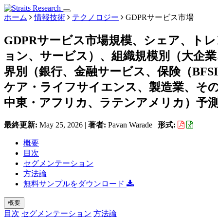
ホーム
情報技術
テクノロジー
GDPRサービス市場
GDPRサービス市場規模、シェア、ト
ョン、サービス）、組織規模別（大企業
界別（銀行、金融サービス、保険（BFS
ケア・ライフサイエンス、製造業、その
中東・アフリカ、ラテンアメリカ）予測、2
最終更新:
May 25, 2026
|
著者:
Pavan Warade
|
形式:
概要
目次
セグメンテーション
方法論
無料サンプルをダウンロード
概要
目次
セグメンテーション
方法論