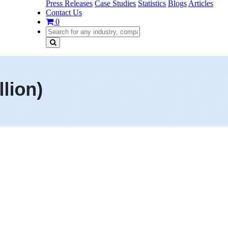
Press Releases
Case Studies
Statistics
Blogs
Articles
Contact Us
0