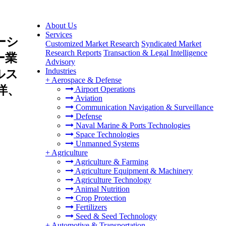
About Us
Services
ーシ
Customized Market Research
Syndicated Market
Research Reports
Transaction & Legal Intelligence
ー業
Advisory
Industries
ルス
+
Aerospace & Defense
洋、
Airport Operations
Aviation
Communication Navigation & Surveillance
Defense
Naval Marine & Ports Technologies
Space Technologies
Unmanned Systems
+
Agriculture
Agriculture & Farming
Agriculture Equipment & Machinery
Agriculture Technology
Animal Nutrition
Crop Protection
Fertilizers
Seed & Seed Technology
+
Automotive & Transportation