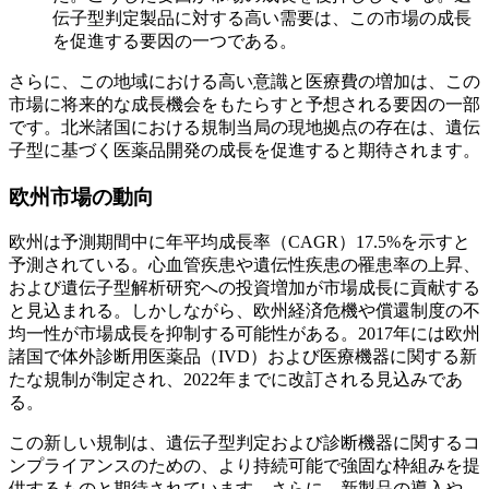
伝子型判定製品に対する高い需要は、この市場の成長
を促進する要因の一つである。
さらに、この地域における高い意識と医療費の増加は、この
市場に将来的な成長機会をもたらすと予想される要因の一部
です。北米諸国における規制当局の現地拠点の存在は、遺伝
子型に基づく医薬品開発の成長を促進すると期待されます。
欧州市場の動向
欧州は予測期間中に年平均成長率（CAGR）17.5%を示すと
予測されている。心血管疾患や遺伝性疾患の罹患率の上昇、
および遺伝子型解析研究への投資増加が市場成長に貢献する
と見込まれる。しかしながら、欧州経済危機や償還制度の不
均一性が市場成長を抑制する可能性がある。2017年には欧州
諸国で体外診断用医薬品（IVD）および医療機器に関する新
たな規制が制定され、2022年までに改訂される見込みであ
る。
この新しい規制は、遺伝子型判定および診断機器に関するコ
ンプライアンスのための、より持続可能で強固な枠組みを提
供するものと期待されています。さらに、新製品の導入や、