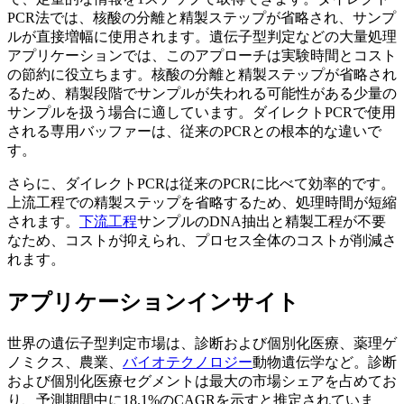
PCR法では、核酸の分離と精製ステップが省略され、サンプ
ルが直接増幅に使用されます。遺伝子型判定などの大量処理
アプリケーションでは、このアプローチは実験時間とコスト
の節約に役立ちます。核酸の分離と精製ステップが省略され
るため、精製段階でサンプルが失われる可能性がある少量の
サンプルを扱う場合に適しています。ダイレクトPCRで使用
される専用バッファーは、従来のPCRとの根本的な違いで
す。
さらに、ダイレクトPCRは従来のPCRに比べて効率的です。
上流工程での精製ステップを省略するため、処理時間が短縮
されます。
下流工程
サンプルのDNA抽出と精製工程が不要
なため、コストが抑えられ、プロセス全体のコストが削減さ
れます。
アプリケーションインサイト
世界の遺伝子型判定市場は、診断および個別化医療、薬理ゲ
ノミクス、農業、
バイオテクノロジー
動物遺伝学など。診断
および個別化医療セグメントは最大の市場シェアを占めてお
り、予測期間中に18.1%のCAGRを示すと推定されていま