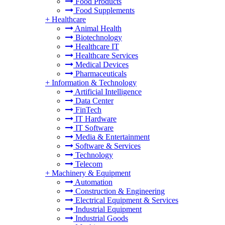
Food Products
Food Supplements
+
Healthcare
Animal Health
Biotechnology
Healthcare IT
Healthcare Services
Medical Devices
Pharmaceuticals
+
Information & Technology
Artificial Intelligence
Data Center
FinTech
IT Hardware
IT Software
Media & Entertainment
Software & Services
Technology
Telecom
+
Machinery & Equipment
Automation
Construction & Engineering
Electrical Equipment & Services
Industrial Equipment
Industrial Goods