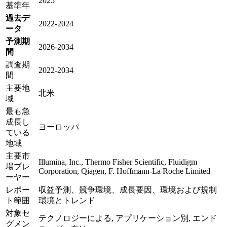
2025
基準年
過去デ
2022-2024
ータ
予測期
2026-2034
間
調査期
2022-2034
間
主要地
北米
域
最も急
成長し
ヨーロッパ
ている
地域
主要市
Illumina, Inc., Thermo Fisher Scientific, Fluidigm
場プレ
Corporation, Qiagen, F. Hoffmann-La Roche Limited
ーヤー
レポー
収益予測、競争環境、成長要因、環境および規制
ト範囲
環境とトレンド
対象セ
テクノロジーによる, アプリケーション別, エンド
グメン