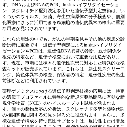
す。DNAおよびRNAのPCR、in situハイブリダイゼーショ
ン、ヌクレオチド配列決定を用いた遺伝子型判定技術は、い
くつかのウイルス、細菌、寄生虫病原体の分子検査や、個別
化医療にさらに活用できる癌細胞の遺伝的異常の検出に重要
な用途が見出されています。
これらの用途の中でも、がんの早期発見やその他の疾患の診
断は特に重要です。遺伝子型判定によるin situハイブリダイ
ゼーションやPCRは、遺伝性DNA異常の診断、親子関係や
祖先の特定など、遺伝子検査において重要な用途がありま
す。現在、市場には様々な遺伝性疾患に対応した特異的な検
査キットが販売されています。これらは、新生児スクリーニ
ング、染色体異常の検査、保因者の特定、遺伝性疾患の出生
前診断などに利用されています。
薬理ゲノミクスにおける遺伝子型判定技術の応用には、特定
の遺伝子プロファイルに特異的な新規医薬品開発に有効な新
規化学物質（NCE）のハイスループット試験が含まれま
す。個々の薬物反応の分析は、ヌクレオチド多型と薬物代謝
の相関関係に関する知見を得るのに役立ちます。さらに、多
様な遺伝子構成を持つ集団サブセットは、反応性または非反
応性として特定されることで、個別化治療の恩恵を受けるこ