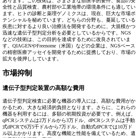
あります。この技術は、さまざまな獣医学的要件、食品の安
全性と品質検査、農村部や工業地帯の環境条件にも適してい
ます。ヒトの診断と薬理ゲノミクスは、現在、巨大な市場ポ
テンシャルを秘めています。どちらの分野も、蔓延している
疾患に対するより良い治療法を開発するために、大規模かつ
迅速な遺伝子型判定分析を必要としているからです。NGS
などの技術は、この目的を達成するために改良されていま
す。QIAGENやFreenome（米国）などの企業は、NGSベース
の精密医療アッセイを開発するために提携しており、市場の
拡大を後押ししています。
市場抑制
遺伝子型判定装置の高額な費用
遺伝子型判定検査に必要な機器の導入には、高額な費用がか
かるため、大きな経済的負担となります。さらに、これらの
機器を利用するには、多額の初期投資が必要です。例えば、
qPCRシステムは2万ドルから3万ドル、dPCRシステムは手動
式dPCRで6万5千ドルから7万ドル、自動式dPCRでは10万ド
ル以上かかります。高度な機能と性能を備えているため、遺