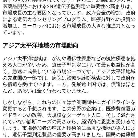
医薬品開発におけるSNP遺伝子型判定の重要性の高まりは、
市場成長の主な要因となっています。政府資金の増加、政府
による遺伝カウンセリングプログラム、医療分野への投資の
増加は、ヨーロッパにおける市場成長の大きな推進力となっ
ています。
アジア太平洋地域の市場動向
アジア太平洋地域は、がんや遺伝性疾患などの慢性疾患を抱
える人口が多いため、遺伝子型判定において最も収益性が高
く、急速に成長している市場の一つです。アジア太平洋地域
の先進国の一部では、病院は治療や診断検査に対して政府か
ら償還を受けています。一方、発展途上国では、償還はほと
んど、あるいは全く行われていません。
しかしながら、これらの国々は予測期間中にガイドラインを
変更すると予想されます。この分野の企業は、医療費償還ガ
イドラインの改善、大規模なターゲット人口、そして満たさ
れていない診断ニーズの高さから、経済的に恩恵を受けるで
しょう。市場参加者の増加と技術的に高度な機器の導入によ
り、遺伝子型判定製品の需要が高まりました。国民の健康増