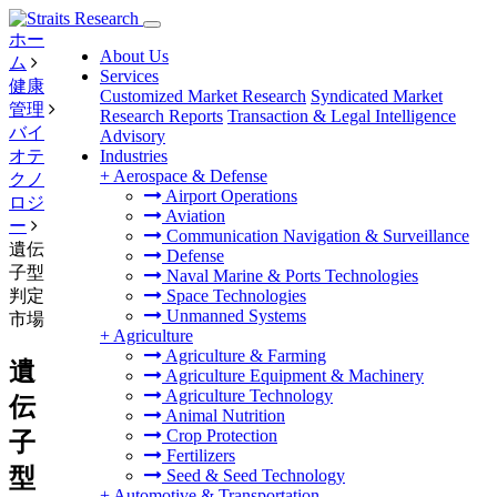
ホー
About Us
ム
Services
健康
Customized Market Research
Syndicated Market
管理
Research Reports
Transaction & Legal Intelligence
バイ
Advisory
オテ
Industries
+
Aerospace & Defense
クノ
Airport Operations
ロジ
Aviation
ー
Communication Navigation & Surveillance
遺伝
Defense
子型
Naval Marine & Ports Technologies
判定
Space Technologies
Unmanned Systems
市場
+
Agriculture
Agriculture & Farming
遺
Agriculture Equipment & Machinery
Agriculture Technology
伝
Animal Nutrition
Crop Protection
子
Fertilizers
型
Seed & Seed Technology
+
Automotive & Transportation