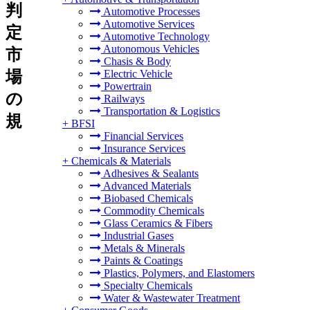
判
Automotive Processes
Automotive Services
定
Automotive Technology
Autonomous Vehicles
市
Chasis & Body
場
Electric Vehicle
Powertrain
の
Railways
Transportation & Logistics
規
+
BFSI
Financial Services
Insurance Services
+
Chemicals & Materials
Adhesives & Sealants
Advanced Materials
Biobased Chemicals
Commodity Chemicals
Glass Ceramics & Fibers
Industrial Gases
Metals & Minerals
Paints & Coatings
Plastics, Polymers, and Elastomers
Specialty Chemicals
Water & Wastewater Treatment