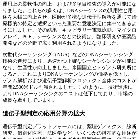
運用上の柔軟性の向上、および多項目検査の導入が可能にな
りました。これらの多くは、DNAシーケンスの汎用性と用
途を大幅に向上させ、医師が多様な遺伝子型解析を通じて治
療標的の特定と選択といった重要な意思決定に集中できるよ
うにしました。その結果、キャピラリー電気泳動、マイクロ
アレイ、PCR、シーケンスなどの技術は、臨床研究や医薬品
開発などの分野で広く利用されるようになりました。
次世代シーケンシング（NGS）などのDNAシーケンシング
技術の進歩により、迅速かつ正確なシーケンシングが可能に
なり、生産性が向上しました。米国国立ヒトゲノム研究所に
よると、これによりDNAシーケンシングの価格も低下し、
ゲノム解析および遺伝子型解析プロジェクト全体のコストが
年間2,500米ドル削減されました。このように、技術進歩に
よりDNAシーケンシングのコストは低下しており、市場の
成長を牽引しています。
遺伝子型判定の応用分野の拡大
遺伝子型判定プラットフォームには、薬理ゲノミクス、診断
研究、個別化医療、法医学など、いくつかの潜在的な用途が