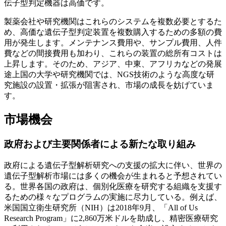
伝子型判定機器は高価です。
製薬会社や研究機関はこれらのシステムを複数必要とするた
め、高価な遺伝子型判定装置を複数購入するための多額の費
用が発生します。メンテナンス費用や、サンプル費用、人件
費などの間接費用も加わり、これらの装置の総所有コストは
上昇します。そのため、アジア、中東、アフリカなどの発展
途上国の大学や研究機関では、NGS技術のような高度な研
究施設の設置・拡張が阻害され、市場の成長を妨げていま
す。
市場機会
政府および主要関係者による新たな取り組み
政府による遺伝子型解析研究への支援の拡大に伴い、世界の
遺伝子型解析市場には多くの機会が生まれると予想されてい
る。世界各国の政府は、個別化医療を研究する組織を支援す
るための様々なプログラムの実施に尽力している。例えば、
米国国立衛生研究所（NIH）は2018年9月、「All of Us
Research Program」に2,860万米ドルを助成し、精密医療研究