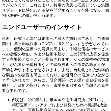
とができます。これにより、特定の疾患に罹患している集団
サブセットに特化した薬剤を開発することが可能になり、個
別化医療への道が開かれます。
エンドユーザーのインサイト
診断・研究ラボ部門は市場への最大の貢献者であり、予測期
間中に年平均成長率（CAGR）18.21%を示すと予想されてい
ます。個別化医療への意識の高まり、手頃な価格のサービス
への需要の増加、および技術革新が、この部門の成長を促進
する主要因となることが期待されます。がんの発生率の増加
と、がん遺伝子型検査などの診断検査への需要の高まりが、
市場を牽引すると予想されます。また、自動化された効率的
な製品への需要も高まっており、診断研究の増加につながる
と予想されます。さらに、研究機関への支援と資金提供を目
的とした政府の取り組みも、市場を牽引すると予想される主
要な要因です。
例えば、2019年8月、米国国立衛生研究所（NIH）は、
精密医療イニシアチブおよび開発のための初期助成金
として、医療技術企業であるColor社に460万米ドルを