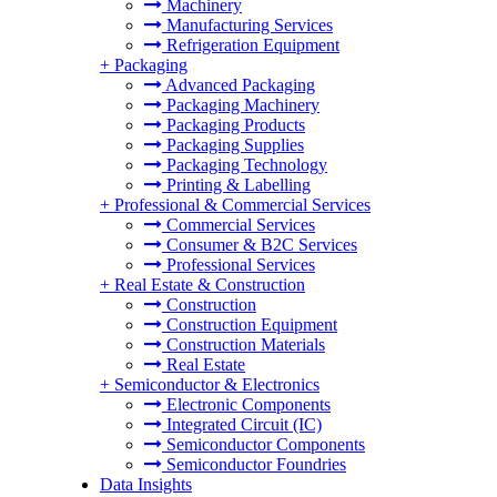
Machinery
Manufacturing Services
Refrigeration Equipment
+
Packaging
Advanced Packaging
Packaging Machinery
Packaging Products
Packaging Supplies
Packaging Technology
Printing & Labelling
+
Professional & Commercial Services
Commercial Services
Consumer & B2C Services
Professional Services
+
Real Estate & Construction
Construction
Construction Equipment
Construction Materials
Real Estate
+
Semiconductor & Electronics
Electronic Components
Integrated Circuit (IC)
Semiconductor Components
Semiconductor Foundries
Data Insights