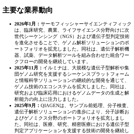
主要な業界動向
2026年1月：
サーモフィッシャーサイエンティフィック
は、臨床研究、農業、ライフサイエンス分野向けに次
世代シーケンシング（NGS）および遺伝子型判定技術
を進化させることで、ゲノム解析ソリューションのポ
ートフォリオを拡充しました。同社は、遺伝子解析機
器、試薬、データ解析ツールを組み合わせた統合ワー
クフローの開発を継続しています。
2025年11月：
イルミナは、大規模な遺伝子型解析や集
団ゲノム研究を支援するシーケンスプラットフォーム
と情報科学ソリューションの継続的な開発を通じて、
ゲノム技術のエコシステムを拡大しました。同社は、
研究および臨床応用におけるゲノムデータの生成と解
析能力の向上に注力しました。
2025年9月：
QIAGENは、サンプル前処理、分子検査、
遺伝子解析ソリューションの進歩により、分子診断お
よびゲノミクス分野のポートフォリオを拡充しまし
た。同社は、医療、研究、精密医療における遺伝子型
判定アプリケーションを支援する技術の開発を継続し