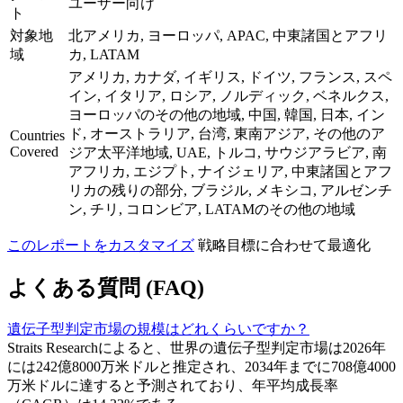
ユーザー向け
ト
対象地
北アメリカ, ヨーロッパ, APAC, 中東諸国とアフリ
域
カ, LATAM
アメリカ, カナダ, イギリス, ドイツ, フランス, スペ
イン, イタリア, ロシア, ノルディック, ベネルクス,
ヨーロッパのその他の地域, 中国, 韓国, 日本, イン
ド, オーストラリア, 台湾, 東南アジア, その他のア
Countries
Covered
ジア太平洋地域, UAE, トルコ, サウジアラビア, 南
アフリカ, エジプト, ナイジェリア, 中東諸国とアフ
リカの残りの部分, ブラジル, メキシコ, アルゼンチ
ン, チリ, コロンビア, LATAMのその他の地域
このレポートをカスタマイズ
戦略目標に合わせて最適化
よくある質問 (FAQ)
遺伝子型判定市場の規模はどれくらいですか？
Straits Researchによると、世界の遺伝子型判定市場は2026年
には242億8000万米ドルと推定され、2034年までに708億4000
万米ドルに達すると予測されており、年平均成長率