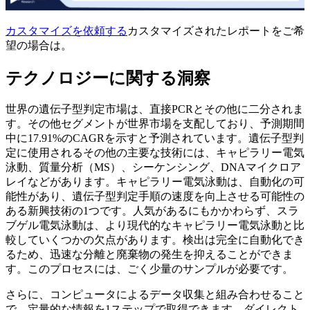
カスタマイズを依頼する
カスタマイズされたレポートをご希
望の場合は。
テクノロジーに関する洞察
世界の遺伝子型判定市場は、直接PCRとその他に二分されま
す。その他セグメントが世界市場を支配しており、予測期間
中に17.91%のCAGRを示すと予測されています。遺伝子型判
定に使用されるその他の主要な技術には、キャピラリー電気
泳動、質量分析（MS）、シーケンシング、DNAマイクロア
レイなどがあります。キャピラリー電気泳動は、自動化の可
能性があり、遺伝子型判定手順の速度を向上させる可能性の
ある新興技術の1つです。人気があるにもかかわらず、スラ
ブゲル電気泳動は、より現代的なキャピラリー電気泳動と比
較していくつかの欠点があります。検出は完全に自動化でき
るため、迅速な分離と廃棄物の発生を抑えることができま
す。このプロセスには、ごく少量のサンプルが必要です。
さらに、コンピュータによるデータ収集と組み合わせること
で、定量的な情報を1ステップで取得できます。ダイレクト