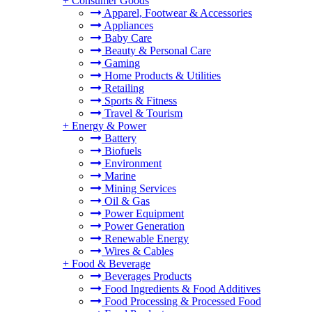
+
Consumer Goods
Apparel, Footwear & Accessories
Appliances
Baby Care
Beauty & Personal Care
Gaming
Home Products & Utilities
Retailing
Sports & Fitness
Travel & Tourism
+
Energy & Power
Battery
Biofuels
Environment
Marine
Mining Services
Oil & Gas
Power Equipment
Power Generation
Renewable Energy
Wires & Cables
+
Food & Beverage
Beverages Products
Food Ingredients & Food Additives
Food Processing & Processed Food