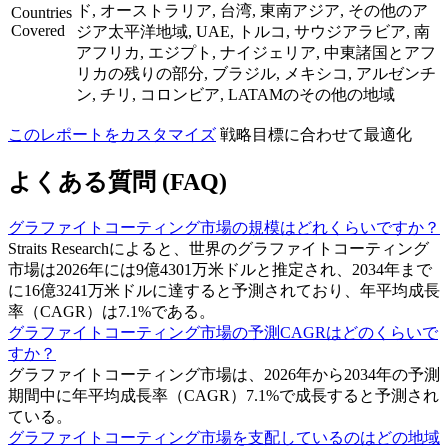
ド, オーストラリア, 台湾, 東南アジア, その他のア
Countries
Covered
ジア太平洋地域, UAE, トルコ, サウジアラビア, 南
アフリカ, エジプト, ナイジェリア, 中東諸国とアフ
リカの残りの部分, ブラジル, メキシコ, アルゼンチ
ン, チリ, コロンビア, LATAMのその他の地域
このレポートをカスタマイズ
戦略目標に合わせて最適化
よくある質問 (FAQ)
グラファイトコーティング市場の規模はどれくらいですか？
Straits Researchによると、世界のグラファイトコーティング
市場は2026年には9億4301万米ドルと推定され、2034年まで
に16億3241万米ドルに達すると予測されており、年平均成長
率（CAGR）は7.1%である。
グラファイトコーティング市場の予測CAGRはどのくらいで
すか？
グラファイトコーティング市場は、2026年から2034年の予測
期間中に年平均成長率（CAGR）7.1%で成長すると予測され
ている。
グラファイトコーティング市場を支配しているのはどの地域