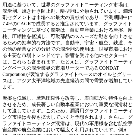
用途に基づいて、世界のグラファイトコーティング市場は、
潤滑剤、焼き付き防止剤、離型剤に分類されています。潤滑
剤セグメントは市場への最大の貢献者であり、予測期間中に
7.4%のCAGRで成長すると推定されています。グラファイト
コーティングに基づく潤滑は、自動車産業における摩擦、摩
耗、圧縮性を低減し、可動部品のスムーズな動きを向上させ
るための効率的な方法です。自動車、宇宙・航空、鉄道、そ
の他の産業などの分野での潤滑剤の使用は、世界市場におけ
る主要な市場トレンドです。影響を受ける他のセクターに
は、これらも含まれます。たとえば、グラファイトコーティ
ングベースの潤滑業界の市場リーダーであるCONDAT
Corporationが製造するグラファイトベースのオイルとグリー
スは、アジア太平洋地域の先進経済の間で需要が増加してい
ます。
摩擦を低減し、摩耗圧縮性を改善し、表面転がり特性を向上
させるため、成長著しい自動車産業において重要な潤滑材と
して適しています。このため、潤滑用グラファイトコーティ
ング市場は今後も拡大していくと予想されます。さらに、グ
ラファイトコーティング潤滑は、現代の軍用機を含む航空宇
宙産業や航空産業において幅広く利用されています。例え