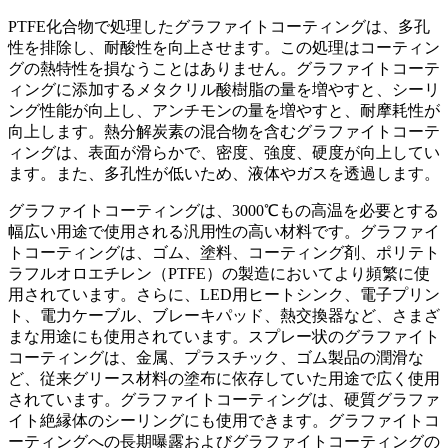
PTFE化合物で処理したグラファイトコーティングは、多孔
性を排除し、耐酸性を向上させます。この処理はコーティン
グの熱特性を損なうことはありません。グラファイトコーテ
ィングに添加するメタクリル酸樹脂の量を増やすと、シーリ
ング性能が向上し、アンチモンの量を増やすと、耐摩耗性が
向上します。熱分解炭素の混合物を含むグラファイトコーテ
ィングは、表面が滑らかで、密度、強度、硬度が向上してい
ます。また、多孔性が低いため、液体やガスを透過します。
グラファイトコーティングは、3000℃もの高温を必要とする
幅広い用途で使用される汎用性の高い材料です。グラファイ
トコーティングは、ゴム、塗料、コーティング剤、ポリテト
ラフルオロエチレン（PTFE）の製造においてより頻繁に使
用されています。さらに、LED用ヒートシンク、電子プリン
ト、電力ケーブル、ブレーキパッド、熱交換器など、さまざ
まな用途にも使用されています。スプレー状のグラファイト
コーティングは、金属、プラスチック、ゴム製品の潤滑な
ど、従来グリース材料の塗布に依存していた用途で広く使用
されています。グラファイトコーティングは、硬質グラファ
イト絶縁体のシーリングにも使用できます。グラファイトコ
ーティングへの長期曝露およびグラファイトコーティングの