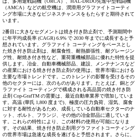
ば、多用途戦闘機（ORCA）、HAL-DRDO先進中型戦闘機
（AMCA）などの航空機は、潤滑用グラファイトコーティ
ング市場に大きなビジネスチャンスをもたらすと期待されて
います。
2番目に大きなセグメントは焼き付き防止剤で、予測期間中
に年平均成長率 (CAGR) 6.9% で 2030 年までに成長すると予
想されています。グラファイト コーティングをベースとし
た焼き付き防止剤は、耐腐食性、耐熱膨張性、耐グレージン
グ性、耐焼き付き性など、重荷重機械部品に優れた特性を提
供します。冶金、自動車機械部品、建設、メンテナンスなど
の産業における焼き付き防止剤の使用は、世界市場における
主要な市場トレンドです。このトレンドの影響を受けるその
他のセクターには、次のものがあります。たとえば、銅とグ
ラファイト コーティングで構成される高品質の焼き付き防
止剤 Cop-GrafTM の需要は、最近自動車業界で増加していま
す。高温 (華氏 1,800 度まで)、極度の圧力負荷、湿気、腐食
に対する耐性があるため、成長している自動車セクターのナ
ット、ボルト、フランジ、その他の冶金部品に適していま
す。これらの特性により、この材料の使用が可能になりま
す。その結果、焼き付き防止剤用グラファイトコーティング
の世界市場は急速な成長を遂げると予想されます。さらに、