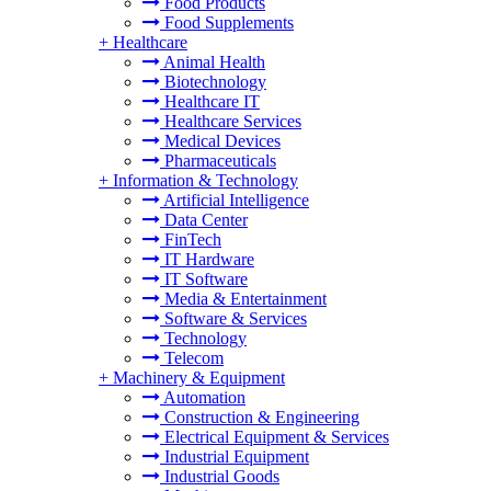
Food Products
Food Supplements
+
Healthcare
Animal Health
Biotechnology
Healthcare IT
Healthcare Services
Medical Devices
Pharmaceuticals
+
Information & Technology
Artificial Intelligence
Data Center
FinTech
IT Hardware
IT Software
Media & Entertainment
Software & Services
Technology
Telecom
+
Machinery & Equipment
Automation
Construction & Engineering
Electrical Equipment & Services
Industrial Equipment
Industrial Goods