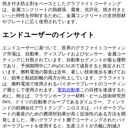
焼き付き防止剤をベースとしたグラファイトコーティング
は、金属コンクリートの熱膨張、腐食、光沢化、焼き付きと
いった特性を抑制するために、金属コンクリートの支持部材
やプレートに広く使用されています。
エンドユーザーのインサイト
エンドユーザーに基づいて、世界のグラファイトコーティン
グ市場は、自動車、ディスプレイおよびセンサー、金属コー
ティングに分類されています。自動車セグメントが最も優勢
であり、予測期間中に7.4%のCAGRで成長すると推定されて
います。燃料電池の製造は近年、著しい技術進歩を遂げてお
り、効率と航続距離の両方が向上しています。グラファイト
は、燃料電池で使用されるバイポーラプレートのコーティン
グ層として使用されます。
電気自動車
この目標を達成するた
めに、例えば、フラウンホーファー材料・ビーム技術研究所
IWS、ドイツの自動車グループであるダイムラー、フィンラ
ンドの鉄鋼会社アウトクンプ・ニロスタは、バイポーラプレ
ートの量産のための費用対効果が高く拡張性のある方法を開
発しました。薄いグラファイト層でコーティングされたバイ
ポーラプレートを使用すると、生産コストが大幅に削減さ