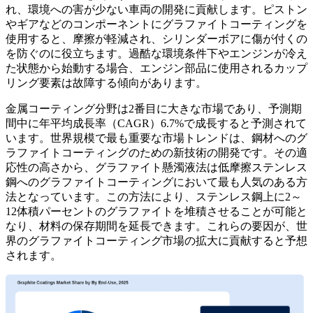
れ、環境への害が少ない車両の開発に貢献します。ピストン
やギアなどのコンポーネントにグラファイトコーティングを
使用すると、摩擦が軽減され、シリンダーボアに傷が付くの
を防ぐのに役立ちます。過酷な環境条件下やエンジンが冷え
た状態から始動する場合、エンジン部品に使用されるカップ
リング要素は故障する傾向があります。
金属コーティング分野は2番目に大きな市場であり、予測期
間中に年平均成長率（CAGR）6.7%で成長すると予測されて
います。世界規模で最も重要な市場トレンドは、鋼材へのグ
ラファイトコーティングのための新技術の開発です。その適
応性の高さから、グラファイト懸濁液法は低摩擦ステンレス
鋼へのグラファイトコーティングにおいて最も人気のある方
法となっています。この方法により、ステンレス鋼上に2～
12体積パーセントのグラファイトを堆積させることが可能と
なり、材料の保存期間を延長できます。これらの要因が、世
界のグラファイトコーティング市場の拡大に貢献すると予想
されます。