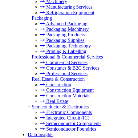
Machinery
Manufacturing Services
Refrigeration Equipment
+
Packaging
Advanced Packaging
Packaging Machinery
Packaging Products
Packaging Supplies
Packaging Technology
Printing & Labelling
+
Professional & Commercial Services
Commercial Services
Consumer & B2C Services
Professional Services
+
Real Estate & Construction
Construction
Construction Equipment
Construction Materials
Real Estate
+
Semiconductor & Electronics
Electronic Components
Integrated Circuit (IC)
Semiconductor Components
Semiconductor Foundries
Data Insights