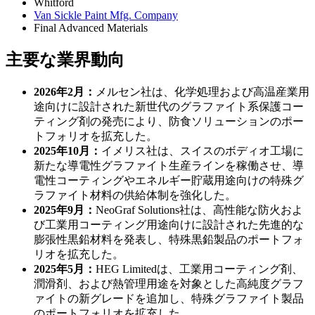
Whitford
Van Sickle Paint Mfg. Company
Final Advanced Materials
主要な業界動向
2026年2月：
メルセン社は、化学処理および高温産業用
途向けに設計された新世代のグラファイト系保護コー
ティング剤の発売により、防食ソリューションのポー
トフォリオを拡充した。
2025年10月：
イメリス社は、スイスのボディオ工場に
新たな導電性グラファイト生産ラインを稼働させ、導
電性コーティングやエネルギー貯蔵用途向けの特殊グ
ラファイト材料の供給体制を強化した。
2025年9月：
NeoGraf Solutions社は、高性能な防火およ
び工業用コーティング用途向けに設計された先進的な
膨張性黒鉛材料を発表し、特殊黒鉛製品のポートフォ
リオを拡充した。
2025年5月：
HEG Limitedは、工業用コーティング剤、
潤滑剤、および熱管理用途を対象とした高純度グラフ
ァイトの新グレードを追加し、特殊グラファイト製品
のポートフォリオを拡充した。