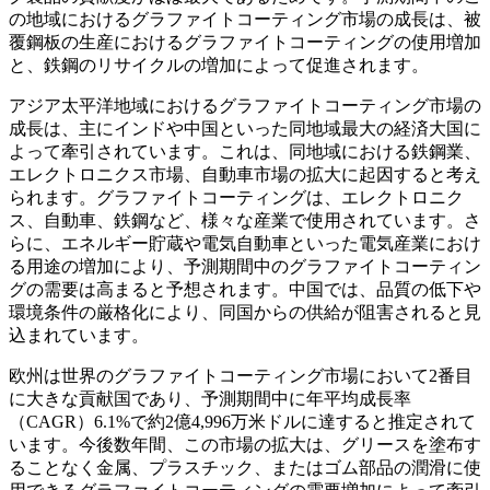
の地域におけるグラファイトコーティング市場の成長は、被
覆鋼板の生産におけるグラファイトコーティングの使用増加
と、鉄鋼のリサイクルの増加によって促進されます。
アジア太平洋地域におけるグラファイトコーティング市場の
成長は、主にインドや中国といった同地域最大の経済大国に
よって牽引されています。これは、同地域における鉄鋼業、
エレクトロニクス市場、自動車市場の拡大に起因すると考え
られます。グラファイトコーティングは、エレクトロニク
ス、自動車、鉄鋼など、様々な産業で使用されています。さ
らに、エネルギー貯蔵や電気自動車といった電気産業におけ
る用途の増加により、予測期間中のグラファイトコーティン
グの需要は高まると予想されます。中国では、品質の低下や
環境条件の厳格化により、同国からの供給が阻害されると見
込まれています。
欧州は世界のグラファイトコーティング市場において2番目
に大きな貢献国であり、予測期間中に年平均成長率
（CAGR）6.1%で約2億4,996万米ドルに達すると推定されて
います。今後数年間、この市場の拡大は、グリースを塗布す
ることなく金属、プラスチック、またはゴム部品の潤滑に使