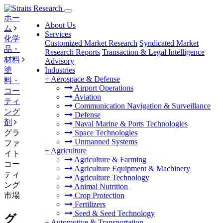
ホー
About Us
ム
Services
化学
Customized Market Research
Syndicated Market
品・
Research Reports
Transaction & Legal Intelligence
材料
Advisory
塗
Industries
+
Aerospace & Defense
料・
Airport Operations
コー
Aviation
ティ
Communication Navigation & Surveillance
ング
Defense
剤
Naval Marine & Ports Technologies
グラ
Space Technologies
Unmanned Systems
ファ
+
Agriculture
イト
Agriculture & Farming
コー
Agriculture Equipment & Machinery
ティ
Agriculture Technology
ング
Animal Nutrition
市場
Crop Protection
Fertilizers
Seed & Seed Technology
グ
+
Automotive & Transportation