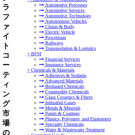
Automotive Processes
ラ
Automotive Services
フ
Automotive Technology
Autonomous Vehicles
ァ
Chasis & Body
Electric Vehicle
イ
Powertrain
Railways
ト
Transportation & Logistics
+
BFSI
コ
Financial Services
ー
Insurance Services
+
Chemicals & Materials
テ
Adhesives & Sealants
Advanced Materials
ィ
Biobased Chemicals
Commodity Chemicals
ン
Glass Ceramics & Fibers
グ
Industrial Gases
Metals & Minerals
市
Paints & Coatings
Plastics, Polymers, and Elastomers
場
Specialty Chemicals
Water & Wastewater Treatment
の