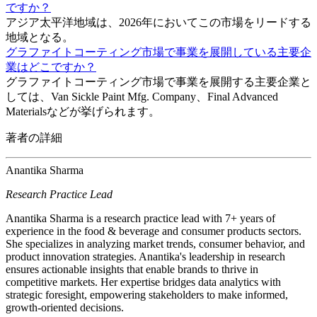
ですか？
アジア太平洋地域は、2026年においてこの市場をリードする
地域となる。
グラファイトコーティング市場で事業を展開している主要企
業はどこですか？
グラファイトコーティング市場で事業を展開する主要企業と
しては、Van Sickle Paint Mfg. Company、Final Advanced
Materialsなどが挙げられます。
著者の詳細
Anantika Sharma
Research Practice Lead
Anantika Sharma is a research practice lead with 7+ years of
experience in the food & beverage and consumer products sectors.
She specializes in analyzing market trends, consumer behavior, and
product innovation strategies. Anantika's leadership in research
ensures actionable insights that enable brands to thrive in
competitive markets. Her expertise bridges data analytics with
strategic foresight, empowering stakeholders to make informed,
growth-oriented decisions.