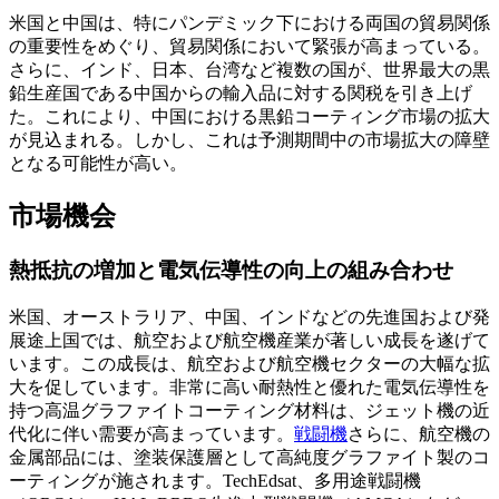
米国と中国は、特にパンデミック下における両国の貿易関係
の重要性をめぐり、貿易関係において緊張が高まっている。
さらに、インド、日本、台湾など複数の国が、世界最大の黒
鉛生産国である中国からの輸入品に対する関税を引き上げ
た。これにより、中国における黒鉛コーティング市場の拡大
が見込まれる。しかし、これは予測期間中の市場拡大の障壁
となる可能性が高い。
市場機会
熱抵抗の増加と電気伝導性の向上の組み合わせ
米国、オーストラリア、中国、インドなどの先進国および発
展途上国では、航空および航空機産業が著しい成長を遂げて
います。この成長は、航空および航空機セクターの大幅な拡
大を促しています。非常に高い耐熱性と優れた電気伝導性を
持つ高温グラファイトコーティング材料は、ジェット機の近
代化に伴い需要が高まっています。
戦闘機
さらに、航空機の
金属部品には、塗装保護層として高純度グラファイト製のコ
ーティングが施されます。TechEdsat、多用途戦闘機