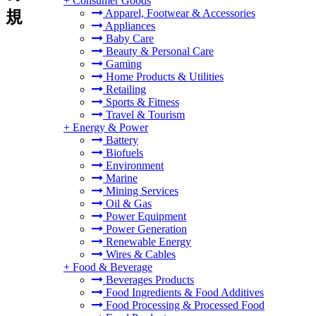
+
Consumer Goods
Apparel, Footwear & Accessories
規
Appliances
Baby Care
Beauty & Personal Care
Gaming
Home Products & Utilities
Retailing
Sports & Fitness
Travel & Tourism
+
Energy & Power
Battery
Biofuels
Environment
Marine
Mining Services
Oil & Gas
Power Equipment
Power Generation
Renewable Energy
Wires & Cables
+
Food & Beverage
Beverages Products
Food Ingredients & Food Additives
Food Processing & Processed Food