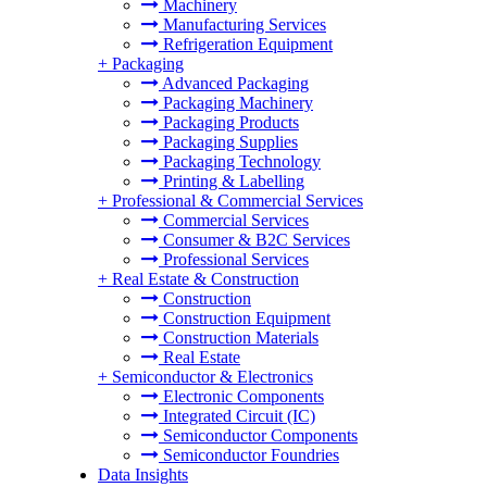
Machinery
Manufacturing Services
Refrigeration Equipment
+
Packaging
Advanced Packaging
Packaging Machinery
Packaging Products
Packaging Supplies
Packaging Technology
Printing & Labelling
+
Professional & Commercial Services
Commercial Services
Consumer & B2C Services
Professional Services
+
Real Estate & Construction
Construction
Construction Equipment
Construction Materials
Real Estate
+
Semiconductor & Electronics
Electronic Components
Integrated Circuit (IC)
Semiconductor Components
Semiconductor Foundries
Data Insights