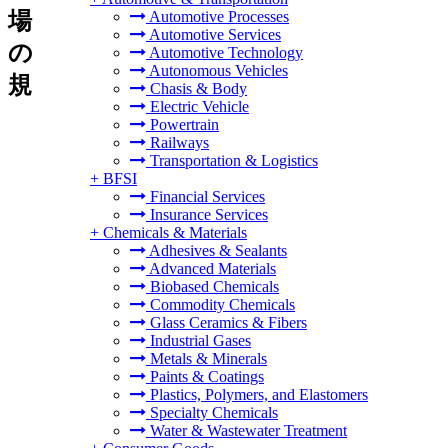
場
Automotive Processes
Automotive Services
の
Automotive Technology
Autonomous Vehicles
規
Chasis & Body
Electric Vehicle
Powertrain
Railways
Transportation & Logistics
+
BFSI
Financial Services
Insurance Services
+
Chemicals & Materials
Adhesives & Sealants
Advanced Materials
Biobased Chemicals
Commodity Chemicals
Glass Ceramics & Fibers
Industrial Gases
Metals & Minerals
Paints & Coatings
Plastics, Polymers, and Elastomers
Specialty Chemicals
Water & Wastewater Treatment