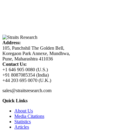
Address:
105, Panchshil The Golden Bell,
Koregaon Park Annexe, Mundhwa,
Pune, Maharashtra 411036
Contact Us:
+1 646 905 0080 (U.S.)
+91 8087085354 (India)
+44 203 695 0070 (U.K.)
sales@straitsresearch.com
Quick Links
About Us
Media Citations
Statistics
Articles