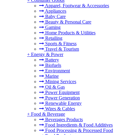
+
Consumer Goods
Apparel, Footwear & Accessories
Appliances
Baby Care
Beauty & Personal Care
Gaming
Home Products & Utilities
Retailing
Sports & Fitness
Travel & Tourism
+
Energy & Power
Battery
Biofuels
Environment
Marine
Mining Services
Oil & Gas
Power Equipment
Power Generation
Renewable Energy
Wires & Cables
+
Food & Beverage
Beverages Products
Food Ingredients & Food Additives
Food Processing & Processed Food