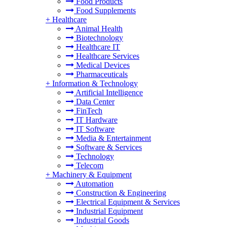
Food Products
Food Supplements
+
Healthcare
Animal Health
Biotechnology
Healthcare IT
Healthcare Services
Medical Devices
Pharmaceuticals
+
Information & Technology
Artificial Intelligence
Data Center
FinTech
IT Hardware
IT Software
Media & Entertainment
Software & Services
Technology
Telecom
+
Machinery & Equipment
Automation
Construction & Engineering
Electrical Equipment & Services
Industrial Equipment
Industrial Goods