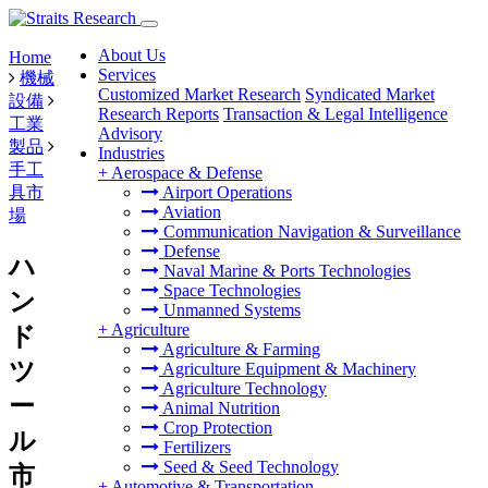
About Us
Home
Services
機械
Customized Market Research
Syndicated Market
設備
Research Reports
Transaction & Legal Intelligence
工業
Advisory
製品
Industries
手工
+
Aerospace & Defense
具市
Airport Operations
Aviation
場
Communication Navigation & Surveillance
Defense
ハ
Naval Marine & Ports Technologies
Space Technologies
ン
Unmanned Systems
+
Agriculture
ド
Agriculture & Farming
ツ
Agriculture Equipment & Machinery
Agriculture Technology
ー
Animal Nutrition
Crop Protection
ル
Fertilizers
Seed & Seed Technology
市
+
Automotive & Transportation